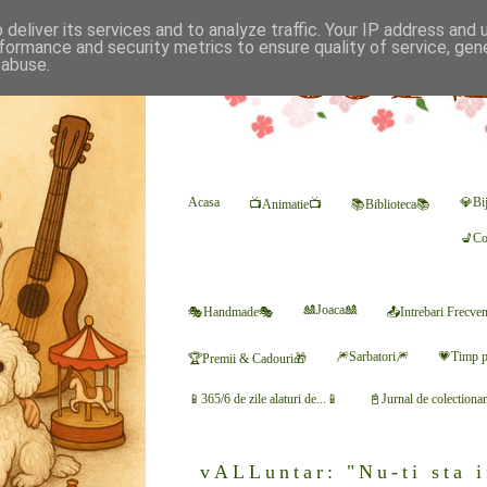
deliver its services and to analyze traffic. Your IP address and
formance and security metrics to ensure quality of service, ge
 abuse.
Acasa
💎Bij
📺Animatie📺
📚Biblioteca📚
💺Co
🎎Joaca🎎
🎭Handmade🎭
📤Intrebari Frecve
🎆Sarbatori🎆
💗Timp p
🏆Premii & Cadouri🎁
📱365/6 de zile alaturi de...📱
📓Jurnal de colectiona
vALLuntar: "Nu-ti sta i