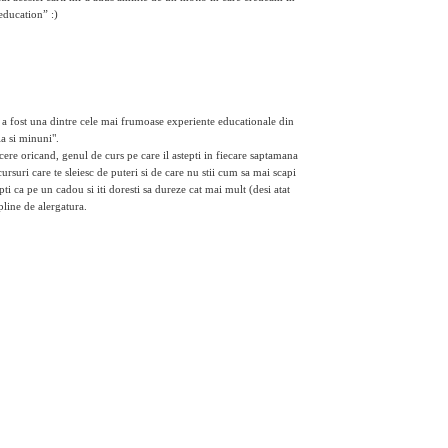
education” :)
a fost una dintre cele mai frumoase experiente educationale din
la si minuni".
acere oricand, genul de curs pe care il astepti in fiecare saptamana
cursuri care te sleiesc de puteri si de care nu stii cum sa mai scapi
tepti ca pe un cadou si iti doresti sa dureze cat mai mult (desi atat
 pline de alergatura.