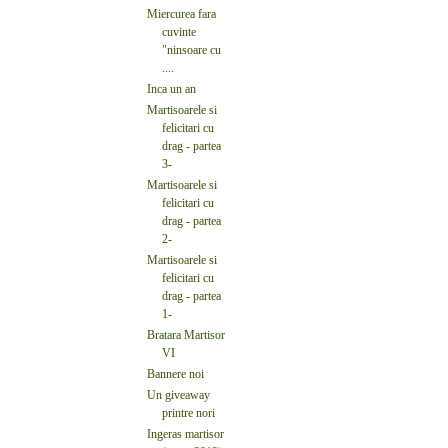
Miercurea fara
cuvinte
"ninsoare cu
....
Inca un an
Martisoarele si
felicitari cu
drag - partea
3-
Martisoarele si
felicitari cu
drag - partea
2-
Martisoarele si
felicitari cu
drag - partea
1-
Bratara Martisor
VI
Bannere noi
Un giveaway
printre nori
Ingeras martisor