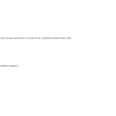
 ceva si asa ma bucur ca sunt si eu o particica mica mica din ..
 iubesc nespus:)