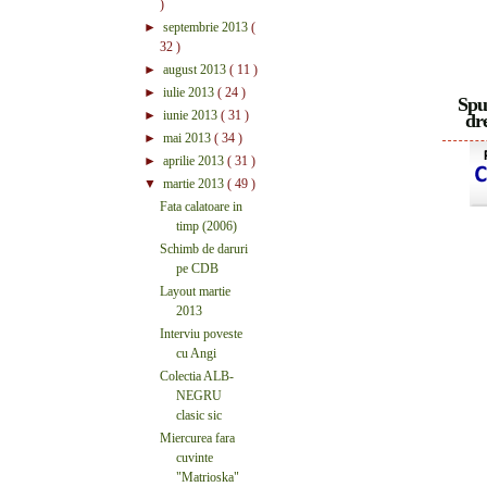
)
►
septembrie 2013
(
32 )
►
august 2013
( 11 )
►
iulie 2013
( 24 )
Spu
►
iunie 2013
( 31 )
dre
►
mai 2013
( 34 )
►
aprilie 2013
( 31 )
▼
martie 2013
( 49 )
Fata calatoare in
timp (2006)
Schimb de daruri
pe CDB
Layout martie
2013
Interviu poveste
cu Angi
Colectia ALB-
NEGRU
clasic sic
Miercurea fara
cuvinte
"Matrioska"