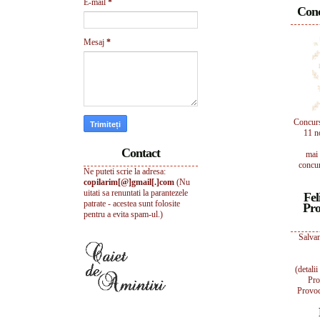
E-mail
*
Conc
Mesaj
*
Concur
11 n
Contact
mai 
concur
Ne puteti scrie la adresa:
copilarim[@]gmail[.]com
(Nu
uitati sa renuntati la parantezele
Fel
patrate - acestea sunt folosite
Pro
pentru a evita spam-ul.)
Salvam
(detali
Pro
Provoc