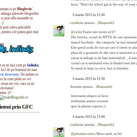
liceu: “Don't let school get in the way of your 
urmari si pe
Bloglovin'
.
i adauga adresele blogurilor
3 martie 2013 la 11:40
 si poti afla noutatile in
 :)
copilarim
spunea...
[Raspunde]
iti poti salva articolele
, pentru a le putea gasi mai
@
ciclist
Foarte tare motto-ul:)!!
Din fericire, cursul de MTCE de care spuneam 
timpul facultatii - din categoria "se mai intamp
Este genul acela de curs pe care il citesti cu pl
plina de o gramada de alte carti si seminarii si 
oricat ai indragi tu de fapt materia(lol)... il as
cursul cat si seminarul erau la finalul unei zile
 sa iti faci cont pe
Inlinkz
,
Si ramai in timp cu ceva, bun si folositor.
 fa-l de pe butonul de mai
l cu broscuta
. De indata ce
ece la cont platit ne vei
3 martie 2013 la 12:18
i noua un vot, care sa ne
Anonim spunea...
[Raspunde]
ctivitatea!
umim :)!!
interesanta alegere ai facut
multumim pentru recenzie
ieteni prin GFC
spor la plantat copacei ;)
3 martie 2013 la 13:40
copilarim
spunea...
[Raspunde]
@
piticidarvoinici
Merci mult, sa fie!