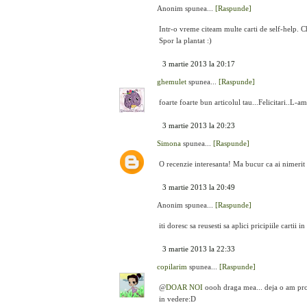
Anonim spunea...
[Raspunde]
Intr-o vreme citeam multe carti de self-help. 
Spor la plantat :)
3 martie 2013 la 20:17
ghemulet
spunea...
[Raspunde]
foarte foarte bun articolul tau...Felicitari..L-a
3 martie 2013 la 20:23
Simona
spunea...
[Raspunde]
O recenzie interesanta! Ma bucur ca ai nimerit 
3 martie 2013 la 20:49
Anonim spunea...
[Raspunde]
iti doresc sa reusesti sa aplici pricipiile cartii i
3 martie 2013 la 22:33
copilarim
spunea...
[Raspunde]
@
DOAR NOI
oooh draga mea... deja o am prom
in vedere:D