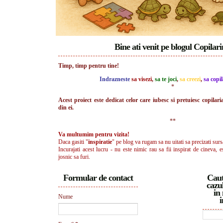
Bine ati venit pe blogul Copilar
Timp, timp pentru tine!
Indrazneste
sa visezi
,
sa te joci
,
sa creezi
,
sa copil
*
Acest proiect este dedicat celor care iubesc si pretuiesc copilari
din ei.
**
Va multumim pentru vizita!
Daca gasiti "
inspiratie
" pe blog va rugam sa nu uitati sa precizati surs
Incurajati acest lucru - nu este nimic rau sa fii inspirat de cineva, e
josnic sa furi.
Formular de contact
Caut
cazul
in 
Nume
i