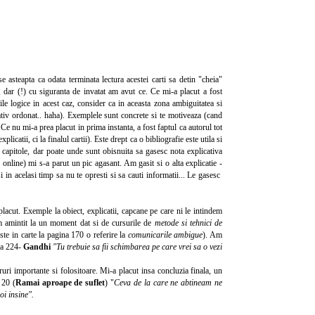
steapta ca odata terminata lectura acestei carti sa detin "cheia"
r, dar (!) cu siguranta de invatat am avut ce. Ce mi-a placut a fost
rile logice in acest caz, consider ca in aceasta zona ambiguitatea si
tiv ordonat.. haha). Exemplele sunt concrete si te motiveaza (cand
 Ce nu mi-a prea placut in prima instanta, a fost faptul ca autorul tot
xplicatii, ci la finalul cartii). Este drept ca o bibliografie este utila si
e capitole, dar poate unde sunt obisnuita sa gasesc nota explicativa
l online) mi s-a parut un pic agasant. Am gasit si o alta explicatie -
 si in acelasi timp sa nu te opresti si sa cauti informatii... Le gasesc
 placut. Exemple la obiect, explicatii, capcane pe care ni le intindem
 amintit la un moment dat si de cursurile de
metode si tehnici de
ste in carte la pagina 170 o referire la
comunicarile ambigue
). Am
ina 224-
Gandhi
"Tu trebuie sa fii schimbarea pe care vrei sa o vezi
cruri importante si folositoare. Mi-a placut insa concluzia finala, un
 20 (
Ramai aproape de suflet
) "
Ceva de la care ne abtineam ne
oi insine".