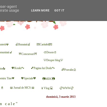
 user-agent
nerate usage
LEARN MORE
GOT IT
uterii💎
🍏Bunatati🍏
💌Caritabil💌
munitati💺
🎨Desen🎨
⛩Concursuri⛩
💡Despre blog💡
💖Kouki🐾
💕Pagina lui Dodo🐾
nte📥
🌈Pravalie⛱
entru Tine💗
💖Speciale💖
📷MDC📷
r 📓
📖 Jurnal de MCS 📖
📱Vlog 💻
📋WWW📋
duminică, 3 martie 2013
n cale"