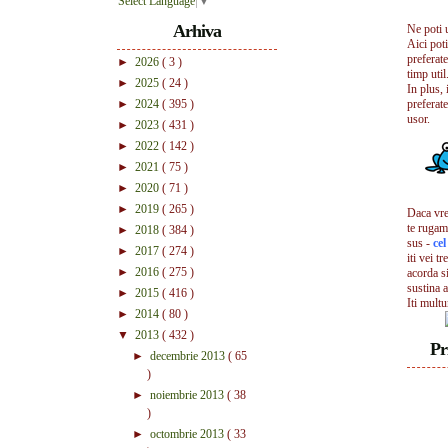
Select Language
▼
Arhiva
Ne poti 
Aici pot
preferate
►
2026
( 3 )
timp util.
►
2025
( 24 )
In plus, 
►
2024
( 395 )
preferate
usor.
►
2023
( 431 )
►
2022
( 142 )
►
2021
( 75 )
►
2020
( 71 )
►
2019
( 265 )
Daca vrei
te rugam
►
2018
( 384 )
sus -
ce
►
2017
( 274 )
iti vei tr
►
2016
( 275 )
acorda s
sustina a
►
2015
( 416 )
Iti mult
►
2014
( 80 )
▼
2013
( 432 )
Pr
►
decembrie 2013
( 65
)
►
noiembrie 2013
( 38
)
►
octombrie 2013
( 33