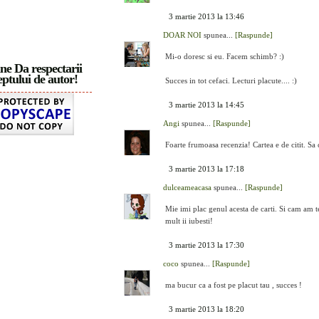
3 martie 2013 la 13:46
DOAR NOI
spunea...
[Raspunde]
Mi-o doresc si eu. Facem schimb? :)
ne Da respectarii
ptului de autor!
Succes in tot cefaci. Lecturi placute.... :)
3 martie 2013 la 14:45
Angi
spunea...
[Raspunde]
Foarte frumoasa recenzia! Cartea e de citit. Sa
3 martie 2013 la 17:18
dulceameacasa
spunea...
[Raspunde]
Mie imi plac genul acesta de carti. Si cam am ten
mult ii iubesti!
3 martie 2013 la 17:30
coco
spunea...
[Raspunde]
ma bucur ca a fost pe placut tau , succes !
3 martie 2013 la 18:20