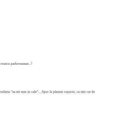
 creasca padureaaaaa...!
dinta "sa-mi stau in cale"....Spor la plantat copacei, ca stiu cat de