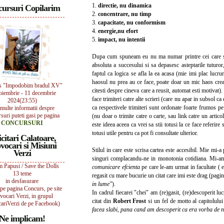
1.
directie, nu dinamica
ursuri Copilarim
2.
concentrare, nu timp
3.
capacitate, nu conformism
4.
energie,nu efort
5.
impact, nu intentii
Dupa cum spuneam eu nu ma numar printre cei care se a
absoluta a succesului si sa depasesc asteptarile tuturo
faptul ca logica se afla la ea acasa (mie imi plac lucru
haosul nu prea au ce face, poate doar un mic haos crea
s "Impodobim bradul XV"
citesti despre cineva care a reusit, automat esti motivat).
oiembrie - 11 decembrie
face trimiteri catre alte scrieri (care nu apar in subsol ca e
2024(23:55)
ca respectivele trimiteri sunt ordonate foarte frumos p
multe informatii despre
suri puteti gasi pe pagina
(nu doar o trimite catre o carte, sau link catre un artico
CONCURSURI
este ideea aceea ca vrei sa stii totusi la ce face referire
totusi utile pentru ca pot fi consultate ulterior.
icitari Calatoare,
vocari si Misiuni
Stilul in care este scrisa cartea este accesibil. Mie mi-a
Verzi
singuri complacandu-ne in monotonia cotidiana. Mi-am
 Papusi / Save the Dolls
comunicare efcienta
pe care le-am urmat in facultate ( e
13 teme
regasit cu mare bucurie un citat care imi este drag (pag
in desfasurare
in lume"
).
i pe pagina Concurs, pe site
In cadrul fiecarei "chei" am (re)gasit, (re)descoperit lu
vocari Verzi, in grupul
citat din
Robert Frost
si un fel de motto al capitolului
ariVerzi de pe Facebook)
facea slabi, pana cand am descoperit ca era vorba de n
Ne implicam!