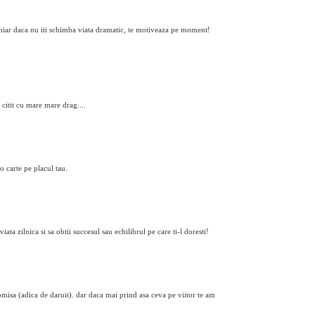
Chiar daca nu iti schimba viata dramatic, te motiveaza pe moment!
m citit cu mare mare drag....
o carte pe placul tau.
n viata zilnica si sa obtii succesul sau echilibrul pe care ti-l doresti!
isa (adica de daruit). dar daca mai prind asa ceva pe viitor te am