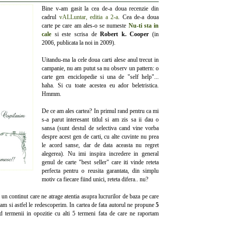
Bine v-am gasit la cea de-a doua recenzie din
cadrul
vALLuntar, editia a 2-a
. Cea de-a doua
carte pe care am ales-o se numeste
Nu-ti sta in
cale
si este scrisa de
Robert k. Cooper
(in
2006, publicata la noi in 2009).
Uitandu-ma la cele doua carti alese anul trecut in
campanie, nu am putut sa nu observ un pattern: o
carte gen enciclopedie si una de "self help"...
haha. Si cu toate acestea eu ador beletristica.
Hmmm.
De ce am ales cartea? In primul rand pentru ca mi
s-a parut interesant titlul si am zis sa ii dau o
sansa (sunt destul de selectiva cand vine vorba
despre acest gen de carti, cu alte cuvinte nu prea
le acord sanse, dar de data aceasta nu regret
alegerea). Nu imi inspira incredere in general
genul de carte "best seller" care iti vinde reteta
perfecta pentru o reusita garantata, din simplu
motiv ca fiecare fiind unici, reteta difera.. nu?
e un continut care ne atrage atentia asupra lucrurilor de baza pe care
uitam si astfel le redescoperim. In cartea de fata autorul ne propune
5
d termenii in opozitie cu alti 5 termeni fata de care ne raportam