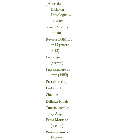
,,Abecedar si
Dictionar
Etimologic’’ - ,
‚o carte d...
Joanna Sheen -
premiu-
Revista COMICS
nr.15 (martie
2013)
La indigo
(premiu)
Fata calatoare in
timp (1983)
Premii de dat:)
Cadouri :D
Ziua mea...
Bellezza Rivale
Tutorial cosulet
by Angi
Fetita Martisor
(premiu)
Premii, daruri si
felicitari...