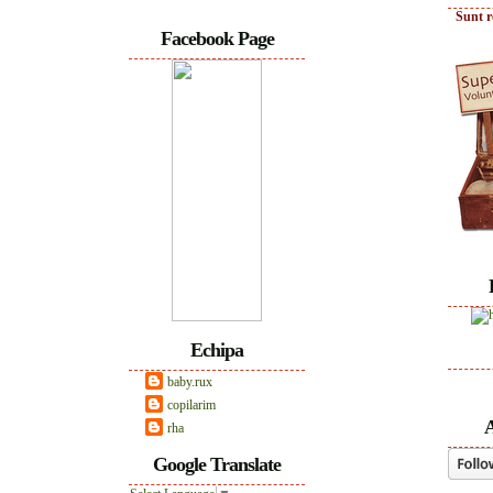
Sunt r
Facebook Page
Echipa
baby.rux
copilarim
A
rha
Google Translate