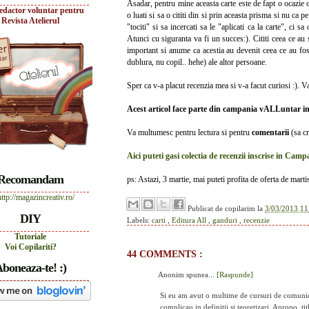
Asadar, pentru mine aceasta carte este de fapt o ocazie
edactor voluntar pentru
o luati si sa o cititi din si prin aceasta prisma si nu ca p
Revista Atelierul
"tociti" si sa incercati sa le "aplicati ca la carte", ci s
Atunci cu siguranta va fi un succes:). Cititi ceea ce au s
important si anume ca acestia au devenit ceea ce au fos
dublura, nu copil.. hehe) ale altor persoane.
Sper ca v-a placut recenzia mea si v-a facut curiosi :).
Acest articol face parte din campania vALLuntar in
Va multumesc pentru lectura si pentru
comentarii
(sa c
Aici puteti gasi colectia de recenzii inscrise in Ca
Recomandam
ps: Astazi, 3 martie, mai puteti profita de oferta de mart
Publicat de
copilarim
la
3/03/2013 11
DIY
Labels:
carti
,
Editura All
,
ganduri
,
recenzie
Tutoriale
Voi Copilariti?
44 COMMENTS :
boneaza-te! :)
Anonim spunea...
[Raspunde]
Si eu am avut o multime de cursuri de comunica
complicau in definitii si teoretizari. Apropo, t