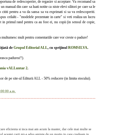
 oportuna de redescoperire, de regasire si acceptare. Va recomand sa
e un manual din care sa luati notite ca niste elevi silitori pe care sa le
a o cititi pentru a va da sansa sa va exprimati si sa va redescoperiti.
pus ceilalti - "modelele prezentate in carte" si veti realiza un lucru
t in primul rand pentru ca au fost ei, nu copii (in sensul de copie,
 Va multumesc mult pentru comentariile care vor creste o padure!
iţiată de
Grupul Editorial ALL
, cu sprijinul
ROMSILVA
.
reasca padurea!!).
mpania vALLuntar 2
.
isor de pe site-ul Editurii ALL - 50% reducere (in limita stocului).
:00:00 a.m.
re eficienta si inca mai am acum la master, dar cele mai multe se
itlul acestei carti mi-a adus aminte de un motto in care credeam in