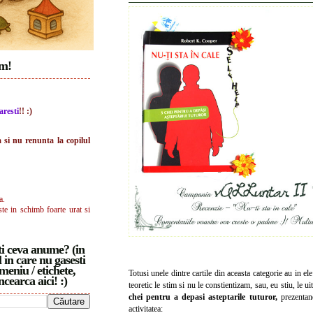
im!
aresti
!! :)
a si nu renunta la copilul
a.
ste in schimb foarte urat si
i ceva anume? (in
 in care nu gasesti
meniu / etichete,
Totusi unele dintre cartile din aceasta categorie au in el
ncearca aici! :)
teoretic le stim si nu le constientizam, sau, eu stiu, le 
chei pentru a depasi asteptarile tuturor,
prezentan
activitatea: