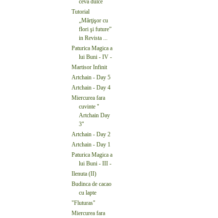
ceva dulce
Tutorial
„Mărţişor cu
flori şi future”
in Revista ...
Paturica Magica a
lui Buni - IV -
Martisor Infinit
Artchain - Day 5
Artchain - Day 4
Miercurea fara
cuvinte "
Artchain Day
3"
Artchain - Day 2
Artchain - Day 1
Paturica Magica a
lui Buni - III -
Ilenuta (II)
Budinca de cacao
cu lapte
"Fluturas"
Miercurea fara