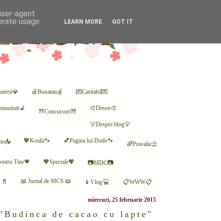
 user-agent
nerate usage
LEARN MORE
GOT IT
uterii💎
🍏Bunatati🍏
💌Caritabil💌
munitati💺
🎨Desen🎨
⛩Concursuri⛩
💡Despre blog💡
💖Kouki🐾
💕Pagina lui Dodo🐾
nte📥
🌈Pravalie⛱
entru Tine💗
💖Speciale💖
📷MDC📷
r 📓
📖 Jurnal de MCS 📖
📱Vlog 💻
📋WWW📋
miercuri, 25 februarie 2015
 "Budinca de cacao cu lapte"