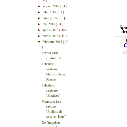
30 )
►
august 2015
( 31 )
►
iulie 2015
( 31 )
►
iunie 2015
( 31 )
►
mai 2015
( 31 )
Spu
►
aprilie 2015
( 30 )
dre
►
martie 2015
( 31 )
▼
februarie 2015
( 28
)
Layout iarna
2014-2015
Felicitare
calatoare
Martisor de la
Suzana
Felicitare
calatoare
"Martisor"
Miercurea fara
cuvinte
"Budinca de
cacao cu lapte"
De Dragobete