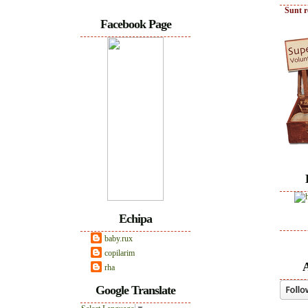
Sunt r
Facebook Page
Echipa
baby.rux
copilarim
A
rha
Google Translate