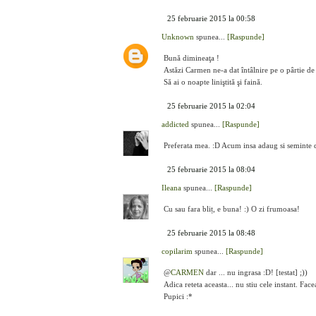
25 februarie 2015 la 00:58
Unknown
spunea...
[Raspunde]
Bună dimineaţa !
Astăzi Carmen ne-a dat întâlnire pe o pârtie de s
Să ai o noapte liniştită şi faină.
25 februarie 2015 la 02:04
addicted
spunea...
[Raspunde]
Preferata mea. :D Acum insa adaug si seminte de
25 februarie 2015 la 08:04
Ileana
spunea...
[Raspunde]
Cu sau fara bliț, e buna! :) O zi frumoasa!
25 februarie 2015 la 08:48
copilarim
spunea...
[Raspunde]
@
CARMEN
dar ... nu ingrasa :D! [testat] ;))
Adica reteta aceasta... nu stiu cele instant. Fa
Pupici :*