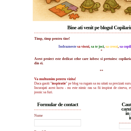
Bine ati venit pe blogul Copilar
Timp, timp pentru tine!
Indrazneste
sa visezi
,
sa te joci
,
sa creezi
,
sa copil
*
Acest proiect este dedicat celor care iubesc si pretuiesc copilari
din ei.
**
Va multumim pentru vizita!
Daca gasiti "
inspiratie
" pe blog va rugam sa nu uitati sa precizati surs
Incurajati acest lucru - nu este nimic rau sa fii inspirat de cineva, e
josnic sa furi.
Formular de contact
Caut
cazul
in 
Nume
i