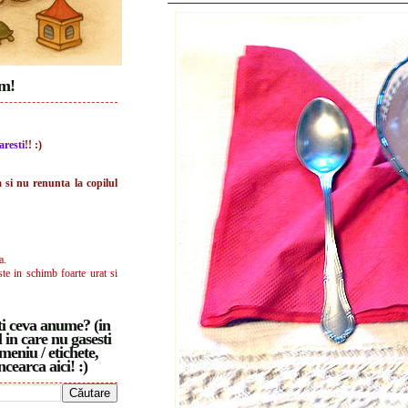
im!
aresti
!! :)
a si nu renunta la copilul
a.
ste in schimb foarte urat si
i ceva anume? (in
 in care nu gasesti
meniu / etichete,
ncearca aici! :)