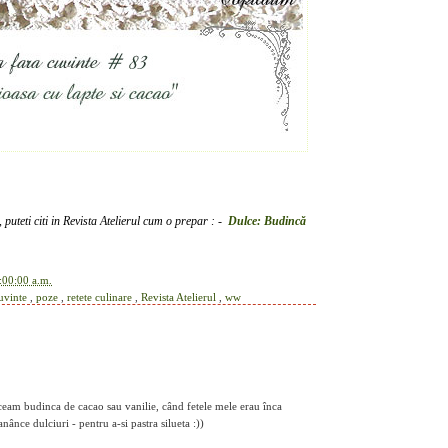
puteti citi
in Revista Atelierul
cum o prepar :
-
Dulce: Budincă
:00:00 a.m.
cuvinte
,
poze
,
retete culinare
,
Revista Atelierul
,
ww
aceam budinca de cacao sau vanilie, când fetele mele erau înca
nânce dulciuri - pentru a-si pastra silueta :))