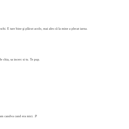
chi. E tare bine şi plăcut acolo, mai ales că la mine a plecat iarna.
 chia, sa incerc si tu. Te pup.
ceam candva cand era mici. :P