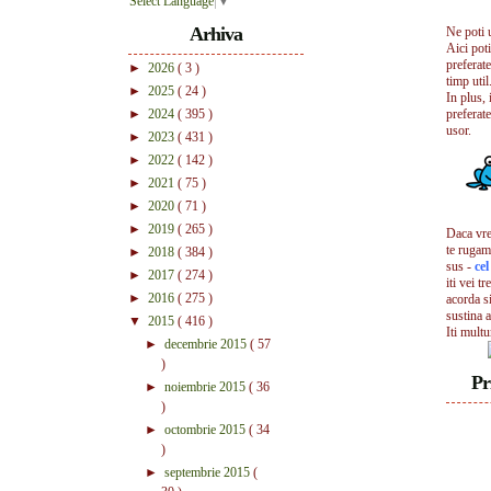
Select Language
▼
Arhiva
Ne poti 
Aici pot
preferate
►
2026
( 3 )
timp util.
►
2025
( 24 )
In plus, 
►
2024
( 395 )
preferate
usor.
►
2023
( 431 )
►
2022
( 142 )
►
2021
( 75 )
►
2020
( 71 )
►
2019
( 265 )
Daca vrei
te rugam
►
2018
( 384 )
sus -
ce
►
2017
( 274 )
iti vei tr
►
2016
( 275 )
acorda s
sustina a
▼
2015
( 416 )
Iti mult
►
decembrie 2015
( 57
)
Pr
►
noiembrie 2015
( 36
)
►
octombrie 2015
( 34
)
►
septembrie 2015
(