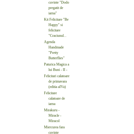
cuvinte "Dodo
pregatit de
iarna"
Kit Felicitare "Be
Happy" si
felicitare
"Craciunul...
Agenda
Handmade
"Pretty
Butterflies"
Paturica Magica a
lui Buni - II -
Felicitari calatoare
de primavara
(editia aIVa)
Felicitare
calatoare de
iarna
Mirakuru -
Miracle -
Miracol
Miercurea fara
cuvinte