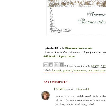
Episodul 83
de la
Miercurea fara cuvinte
Daca va place budinca de cacao cu lapte facuta in casa, 
delicioasă cu lapte şi cacao
.
Publicat de
copilarim
la
2/25/2015 12
Labels:
bunatati
,
ganduri
,
homemade
,
miercurea fara 
22 COMMENTS :
CARMEN
spunea...
[Raspunde]
hmmm... cred c a fost delicioasa! cât de des f
micute... Tja, acum toata lumea se fereste sa ma
pup Rux, noapte buna! happy WW!