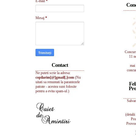
E-mail
*
Conc
Mesaj
*
Concur
11 n
Contact
mai 
concur
Ne puteti scrie la adresa:
copilarim[@]gmail[.]com
(Nu
uitati sa renuntati la parantezele
Fel
patrate - acestea sunt folosite
Pro
pentru a evita spam-ul.)
Salvam
(detali
Pro
Provoc