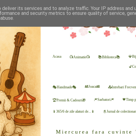
deliver its services and to analyze traffic. Your IP address and
formance and security metrics to ensure quality of service, ge
 abuse.
Acasa
💎Bij
📺Animatie📺
📚Biblioteca📚
💺Co
🎎Joaca🎎
🎭Handmade🎭
📤Intrebari Frecve
🎆Sarbatori🎆
💗Timp p
🏆Premii & Cadouri🎁
📱365/6 de zile alaturi de...📱
📓Jurnal de colectiona
Miercurea fara cuvinte