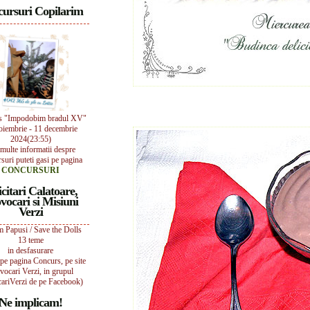
ursuri Copilarim
s "Impodobim bradul XV"
oiembrie - 11 decembrie
2024(23:55)
multe informatii despre
suri puteti gasi pe pagina
CONCURSURI
icitari Calatoare,
vocari si Misiuni
Verzi
 Papusi / Save the Dolls
13 teme
in desfasurare
i pe pagina Concurs, pe site
vocari Verzi, in grupul
ariVerzi de pe Facebook)
Ne implicam!