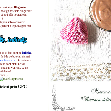
urmari si pe
Bloglovin'
.
i adauga adresele blogurilor
 si poti afla noutatile in
 :)
iti poti salva articolele
, pentru a le putea gasi mai
 sa iti faci cont pe
Inlinkz
,
 fa-l de pe butonul de mai
l cu broscuta
. De indata ce
ece la cont platit ne vei
i noua un vot, care sa ne
ctivitatea!
umim :)!!
ieteni prin GFC