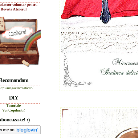
edactor voluntar pentru
Revista Atelierul
Recomandam
DIY
Tutoriale
Voi Copilariti?
boneaza-te! :)