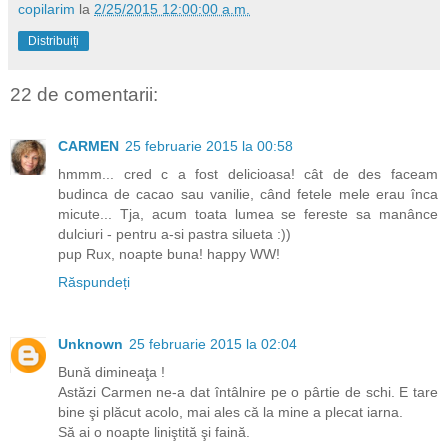
copilarim
la
2/25/2015 12:00:00 a.m.
Distribuiți
22 de comentarii:
CARMEN
25 februarie 2015 la 00:58
hmmm... cred c a fost delicioasa! cât de des faceam
budinca de cacao sau vanilie, când fetele mele erau înca
micute... Tja, acum toata lumea se fereste sa manânce
dulciuri - pentru a-si pastra silueta :))
pup Rux, noapte buna! happy WW!
Răspundeți
Unknown
25 februarie 2015 la 02:04
Bună dimineaţa !
Astăzi Carmen ne-a dat întâlnire pe o pârtie de schi. E tare
bine şi plăcut acolo, mai ales că la mine a plecat iarna.
Să ai o noapte liniştită şi faină.