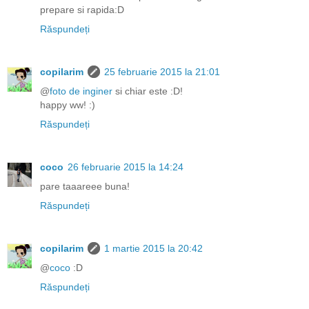
prepare si rapida:D
Răspundeți
copilarim
25 februarie 2015 la 21:01
@
foto de inginer
si chiar este :D!
happy ww! :)
Răspundeți
coco
26 februarie 2015 la 14:24
pare taaareee buna!
Răspundeți
copilarim
1 martie 2015 la 20:42
@
coco
:D
Răspundeți