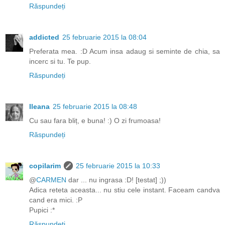
Răspundeți
addicted
25 februarie 2015 la 08:04
Preferata mea. :D Acum insa adaug si seminte de chia, sa
incerc si tu. Te pup.
Răspundeți
Ileana
25 februarie 2015 la 08:48
Cu sau fara bliț, e buna! :) O zi frumoasa!
Răspundeți
copilarim
25 februarie 2015 la 10:33
@
CARMEN
dar ... nu ingrasa :D! [testat] ;))
Adica reteta aceasta... nu stiu cele instant. Faceam candva
cand era mici. :P
Pupici :*
Răspundeți