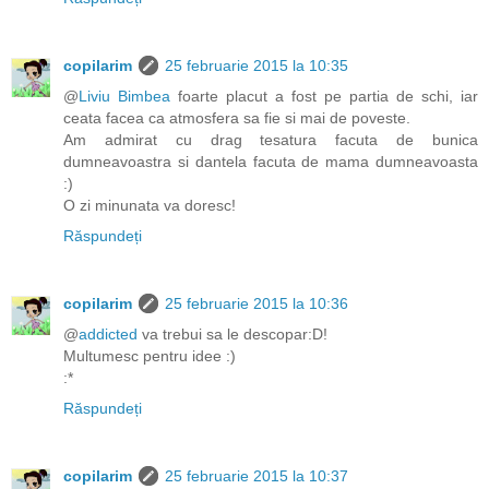
copilarim
25 februarie 2015 la 10:35
@
Liviu Bimbea
foarte placut a fost pe partia de schi, iar
ceata facea ca atmosfera sa fie si mai de poveste.
Am admirat cu drag tesatura facuta de bunica
dumneavoastra si dantela facuta de mama dumneavoasta
:)
O zi minunata va doresc!
Răspundeți
copilarim
25 februarie 2015 la 10:36
@
addicted
va trebui sa le descopar:D!
Multumesc pentru idee :)
:*
Răspundeți
copilarim
25 februarie 2015 la 10:37