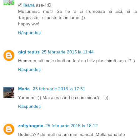
@
Ileana
asa-i :D.
Multumesc mult! Sa fie o zi frumoasa si aici, si la
Targoviste.. si peste tot in lume ;)).
happy ww!
Răspundeți
gigi tepus
25 februarie 2015 la 11:44
Hmmmm, ultimele două au fost cu blitz plus inimă, așa-i? :)
Răspundeți
Maria
25 februarie 2015 la 17:51
Yummm! :)) Mai ales când e cu inimioară... :))
Răspundeți
zoltybogata
25 februarie 2015 la 18:12
Budincă?? de mult nu am mai mâncat. Multă sănătate