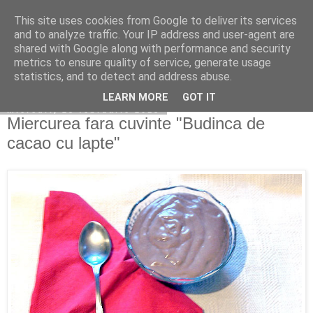
This site uses cookies from Google to deliver its services
Copilarim
and to analyze traffic. Your IP address and user-agent are
shared with Google along with performance and security
metrics to ensure quality of service, generate usage
statistics, and to detect and address abuse.
▼
LEARN MORE
GOT IT
miercuri, 25 februarie 2015
Miercurea fara cuvinte "Budinca de
cacao cu lapte"