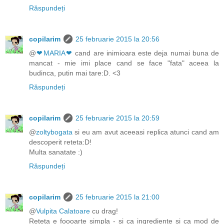
Răspundeți
copilarim
25 februarie 2015 la 20:56
@
❤MARIA❤
cand are inimioara este deja numai buna de
mancat - mie imi place cand se face "fata" aceea la
budinca, putin mai tare:D. <3
Răspundeți
copilarim
25 februarie 2015 la 20:59
@
zoltybogata
si eu am avut aceeasi replica atunci cand am
descoperit reteta:D!
Multa sanatate :)
Răspundeți
copilarim
25 februarie 2015 la 21:00
@
Vulpita Calatoare
cu drag!
Reteta e foooarte simpla - si ca ingrediente si ca mod de