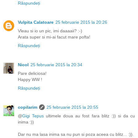
Răspundeți
Vulpita Calatoare
25 februarie 2015 la 20:26
Vleau si io un pic, imi daaaaii? :-)
Arata super si mi-ai facut mare pofta!
Răspundeți
Nicol
25 februarie 2015 la 20:34
Pare deliciosa!
Happy WW !
Răspundeți
copilarim
25 februarie 2015 la 20:55
@
Gigi Tepus
ultimele doua au fost fara blitz :)) si da cu
inima :))
Dar nu ma lasa inima sa nu pun si poza aceea cu blitz... :)).