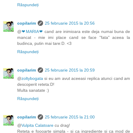
Răspundeți
copilarim
25 februarie 2015 la 20:56
@
❤MARIA❤
cand are inimioara este deja numai buna de
mancat - mie imi place cand se face "fata" aceea la
budinca, putin mai tare:D. <3
Răspundeți
copilarim
25 februarie 2015 la 20:59
@
zoltybogata
si eu am avut aceeasi replica atunci cand am
descoperit reteta:D!
Multa sanatate :)
Răspundeți
copilarim
25 februarie 2015 la 21:00
@
Vulpita Calatoare
cu drag!
Reteta e foooarte simpla - si ca ingrediente si ca mod de