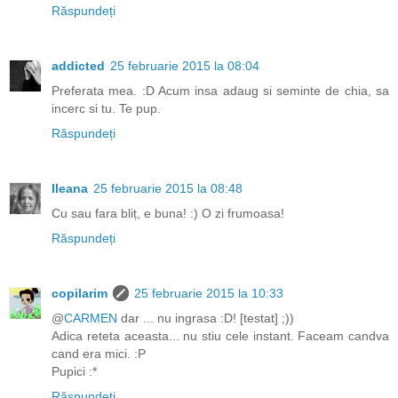
Răspundeți
addicted
25 februarie 2015 la 08:04
Preferata mea. :D Acum insa adaug si seminte de chia, sa
incerc si tu. Te pup.
Răspundeți
Ileana
25 februarie 2015 la 08:48
Cu sau fara bliț, e buna! :) O zi frumoasa!
Răspundeți
copilarim
25 februarie 2015 la 10:33
@
CARMEN
dar ... nu ingrasa :D! [testat] ;))
Adica reteta aceasta... nu stiu cele instant. Faceam candva
cand era mici. :P
Pupici :*
Răspundeți