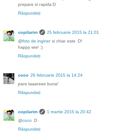
prepare si rapida:D
Răspundeți
copilarim
25 februarie 2015 la 21:01
@
foto de inginer
si chiar este :D!
happy ww! :)
Răspundeți
coco
26 februarie 2015 la 14:24
pare taaareee buna!
Răspundeți
copilarim
1 martie 2015 la 20:42
@
coco
:D
Răspundeți