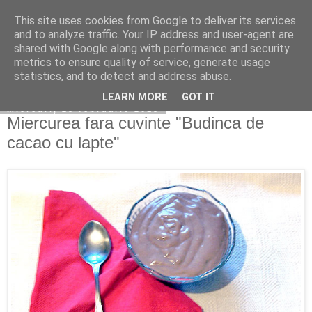
This site uses cookies from Google to deliver its services
Copilarim
and to analyze traffic. Your IP address and user-agent are
shared with Google along with performance and security
metrics to ensure quality of service, generate usage
statistics, and to detect and address abuse.
▼
LEARN MORE
GOT IT
miercuri, 25 februarie 2015
Miercurea fara cuvinte "Budinca de
cacao cu lapte"