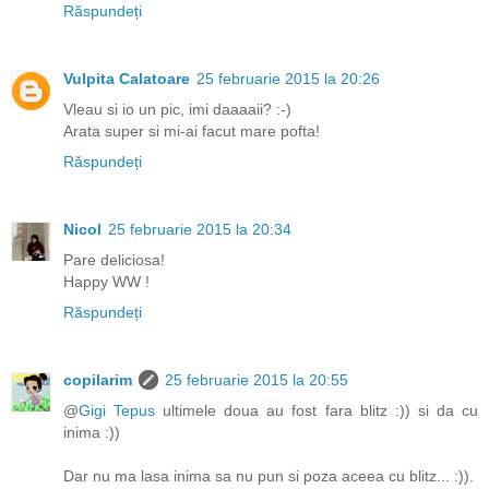
Răspundeți
Vulpita Calatoare
25 februarie 2015 la 20:26
Vleau si io un pic, imi daaaaii? :-)
Arata super si mi-ai facut mare pofta!
Răspundeți
Nicol
25 februarie 2015 la 20:34
Pare deliciosa!
Happy WW !
Răspundeți
copilarim
25 februarie 2015 la 20:55
@
Gigi Tepus
ultimele doua au fost fara blitz :)) si da cu
inima :))
Dar nu ma lasa inima sa nu pun si poza aceea cu blitz... :)).