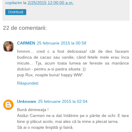
copilarim
la
2/25/2015 12:00:00 a.m.
Distribuiți
22 de comentarii:
CARMEN
25 februarie 2015 la 00:58
hmmm... cred c a fost delicioasa! cât de des faceam
budinca de cacao sau vanilie, când fetele mele erau înca
micute... Tja, acum toata lumea se fereste sa manânce
dulciuri - pentru a-si pastra silueta :))
pup Rux, noapte buna! happy WW!
Răspundeți
Unknown
25 februarie 2015 la 02:04
Bună dimineaţa !
Astăzi Carmen ne-a dat întâlnire pe o pârtie de schi. E tare
bine şi plăcut acolo, mai ales că la mine a plecat iarna.
Să ai o noapte liniştită şi faină.