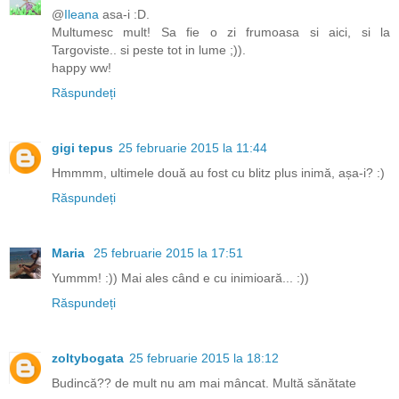
@
Ileana
asa-i :D.
Multumesc mult! Sa fie o zi frumoasa si aici, si la
Targoviste.. si peste tot in lume ;)).
happy ww!
Răspundeți
gigi tepus
25 februarie 2015 la 11:44
Hmmmm, ultimele două au fost cu blitz plus inimă, așa-i? :)
Răspundeți
Maria
25 februarie 2015 la 17:51
Yummm! :)) Mai ales când e cu inimioară... :))
Răspundeți
zoltybogata
25 februarie 2015 la 18:12
Budincă?? de mult nu am mai mâncat. Multă sănătate