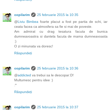
copilarim
25 februarie 2015 la 10:35
@
Liviu Bimbea
foarte placut a fost pe partia de schi, iar
ceata facea ca atmosfera sa fie si mai de poveste.
Am admirat cu drag tesatura facuta de bunica
dumneavoastra si dantela facuta de mama dumneavoasta
:)
O zi minunata va doresc!
Răspundeți
copilarim
25 februarie 2015 la 10:36
@
addicted
va trebui sa le descopar:D!
Multumesc pentru idee :)
:*
Răspundeți
copilarim
25 februarie 2015 la 10:37