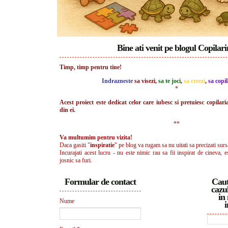
Bine ati venit pe blogul Copilar
Timp, timp pentru tine!
Indrazneste
sa visezi
,
sa te joci
,
sa creezi
,
sa copil
*
Acest proiect este dedicat celor care iubesc si pretuiesc copilari
din ei.
**
Va multumim pentru vizita!
Daca gasiti "
inspiratie
" pe blog va rugam sa nu uitati sa precizati surs
Incurajati acest lucru - nu este nimic rau sa fii inspirat de cineva, e
josnic sa furi.
Formular de contact
Caut
cazul
in 
Nume
i