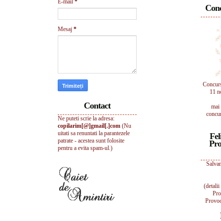
E-mail
*
Conc
Mesaj
*
Concur
11 n
Contact
mai 
concur
Ne puteti scrie la adresa:
copilarim[@]gmail[.]com
(Nu
uitati sa renuntati la parantezele
Fel
patrate - acestea sunt folosite
Pro
pentru a evita spam-ul.)
Salvam
(detali
Pro
Provoc