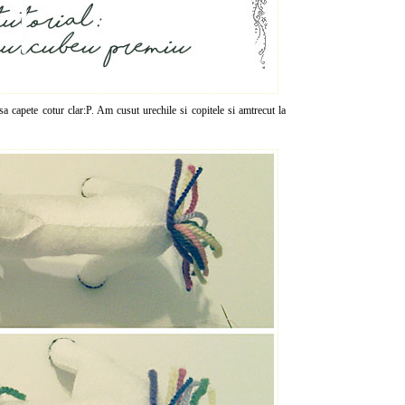
sa capete cotur clar:P. Am cusut urechile si copitele si amtrecut la