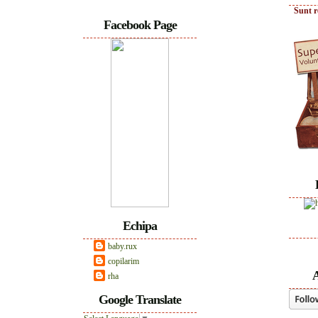
Sunt r
Facebook Page
Echipa
baby.rux
copilarim
A
rha
Google Translate