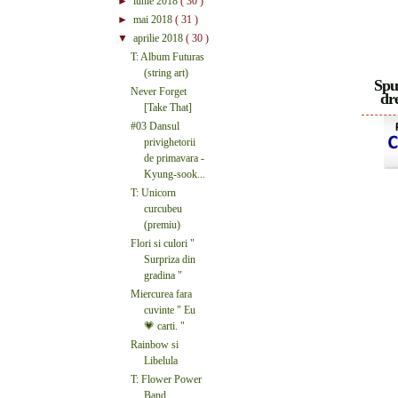
►
iunie 2018
( 30 )
►
mai 2018
( 31 )
▼
aprilie 2018
( 30 )
T: Album Futuras
(string art)
Spu
Never Forget
dre
[Take That]
#03 Dansul
privighetorii
de primavara -
Kyung-sook...
T: Unicorn
curcubeu
(premiu)
Flori si culori "
Surpriza din
gradina "
Miercurea fara
cuvinte " Eu
💗 carti. "
Rainbow si
Libelula
T: Flower Power
Band