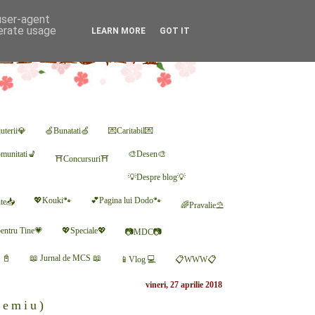
 user-agent
nerate usage
LEARN MORE
GOT IT
uterii💎
🍏Bunatati🍏
💌Caritabil💌
munitati💺
🎨Desen🎨
⛩Concursuri⛩
💡Despre blog💡
💖Kouki🐾
💕Pagina lui Dodo🐾
nte📥
🌈Pravalie⛱
entru Tine💗
💖Speciale💖
📷MDC📷
r 📓
📖 Jurnal de MCS 📖
📱Vlog 💻
📋WWW📋
vineri, 27 aprilie 2018
remiu)