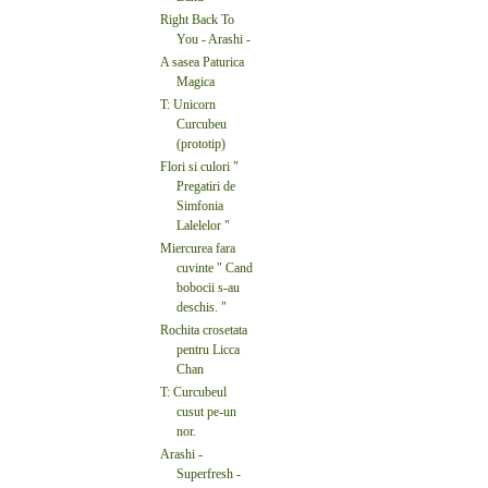
Right Back To
You - Arashi -
A sasea Paturica
Magica
T: Unicorn
Curcubeu
(prototip)
Flori si culori "
Pregatiri de
Simfonia
Lalelelor "
Miercurea fara
cuvinte " Cand
bobocii s-au
deschis. "
Rochita crosetata
pentru Licca
Chan
T: Curcubeul
cusut pe-un
nor.
Arashi -
Superfresh -