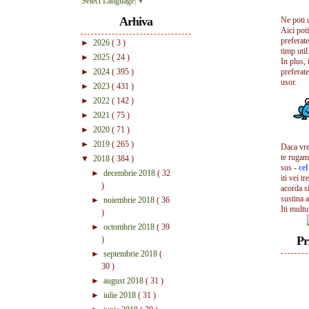
Select Language
▼
Arhiva
Ne poti 
Aici pot
preferate
►
2026
( 3 )
timp util.
►
2025
( 24 )
In plus, 
►
2024
( 395 )
preferate
usor.
►
2023
( 431 )
►
2022
( 142 )
►
2021
( 75 )
►
2020
( 71 )
►
2019
( 265 )
Daca vrei
te rugam
▼
2018
( 384 )
sus -
ce
►
decembrie 2018
( 32
iti vei tr
)
acorda s
sustina a
►
noiembrie 2018
( 36
Iti mult
)
►
octombrie 2018
( 39
Pr
)
►
septembrie 2018
(
30 )
►
august 2018
( 31 )
►
iulie 2018
( 31 )