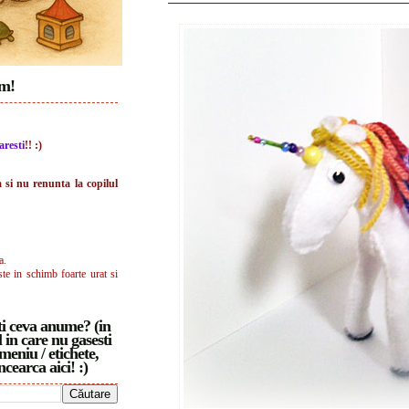
im!
aresti
!! :)
a si nu renunta la copilul
a.
ste in schimb foarte urat si
i ceva anume? (in
 in care nu gasesti
meniu / etichete,
ncearca aici! :)