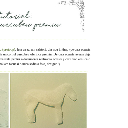
 (prototip)
. Iata ca azi am calatorit din nou in timp (de data aceasta
de unicornul curcubeu oferit ca premiu. De data aceasta aveam deja
 realizate pentru a documenta realizarea acestei jucarii vor veni ca o
nal am facut si o mica sedinta foto, desigur :).