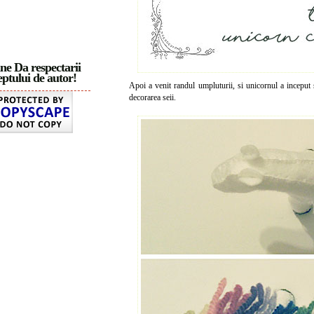
ne Da respectarii
ptului de autor!
Apoi a venit randul umpluturii, si unicornul a inceput 
decorarea seii.