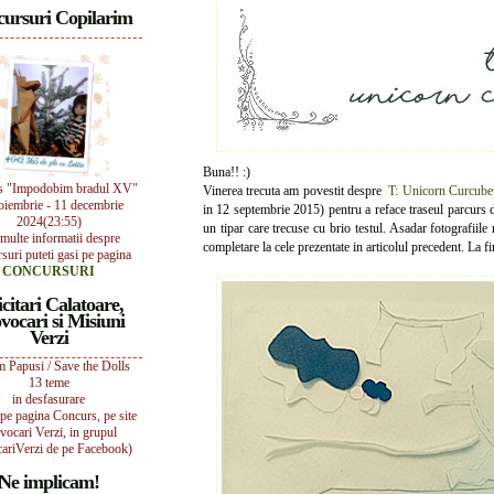
ursuri Copilarim
Buna!! :)
s "Impodobim bradul XV"
Vinerea trecuta am povestit despre
T: Unicorn Curcubeu
oiembrie - 11 decembrie
in 12 septembrie 2015) pentru a reface traseul parcurs 
2024(23:55)
un tipar care trecuse cu brio testul. Asadar fotografiile
multe informatii despre
completare la cele prezentate in articolul precedent. La fi
suri puteti gasi pe pagina
CONCURSURI
icitari Calatoare,
vocari si Misiuni
Verzi
 Papusi / Save the Dolls
13 teme
in desfasurare
i pe pagina Concurs, pe site
vocari Verzi, in grupul
ariVerzi de pe Facebook)
Ne implicam!