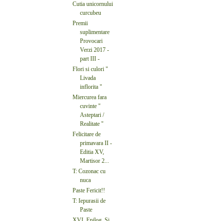
Cutia unicornului
curcubeu
Premii
suplimentare
Provocari
Verzi 2017 -
part III -
Flori si culori "
Livada
inflorita "
Miercurea fara
cuvinte "
Asteptari /
Realitate "
Felicitare de
primavara II -
Editia XV,
Martisor 2...
T: Cozonac cu
nuca
Paste Fericit!!
T: Iepurasii de
Paste
XVI. Epilog. Și