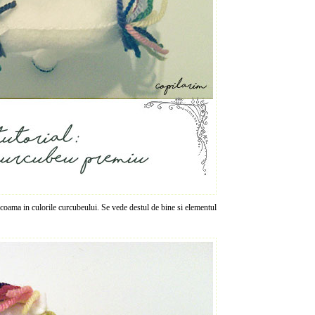
coama in culorile curcubeului. Se vede destul de bine si elementul