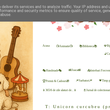
deliver its services and to analyze traffic. Your IP address and
formance and security metrics to ensure quality of service, ge
 abuse.
Acasa
💎Bij
📺Animatie📺
📚Biblioteca📚
💺Co
🎎Joaca🎎
🎭Handmade🎭
📤Intrebari Frecve
🎆Sarbatori🎆
💗Timp p
🏆Premii & Cadouri🎁
📱365/6 de zile alaturi de...📱
📓Jurnal de colectiona
T: Unicorn curcubeu (p