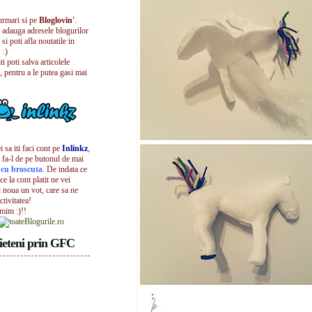
urmari si pe
Bloglovin'
.
i adauga adresele blogurilor
 si poti afla noutatile in
 :)
iti poti salva articolele
, pentru a le putea gasi mai
 sa iti faci cont pe
Inlinkz
,
 fa-l de pe butonul de mai
l cu broscuta
. De indata ce
ece la cont platit ne vei
i noua un vot, care sa ne
ctivitatea!
umim :)!!
ieteni prin GFC