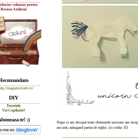
edactor voluntar pentru
Revista Atelierul
Recomandam
DIY
Tutoriale
Voi Copilariti?
boneaza-te! :)
Dupa ce am decupat toate elementele necesare am inceput
am unit, adaugand partea de mijloc. (si codita :D).