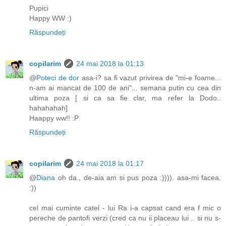
Pupici
Happy WW :)
Răspundeți
copilarim
24 mai 2018 la 01:13
@
Poteci de dor
asa-i? sa fi vazut privirea de "mi-e foame...
n-am ai mancat de 100 de ani"... semana putin cu cea din
ultima poza [ si ca sa fie clar, ma refer la Dodo..
hahahahah]
Haappy ww!! :P
Răspundeți
copilarim
24 mai 2018 la 01:17
@
Diana
oh da., de-aia am si pus poza :)))). asa-mi facea.
:))
cel mai cuminte catel - lui Ra i-a capsat cand era f mic o
pereche de pantofi verzi (cred ca nu ii placeau lui .. si nu s-