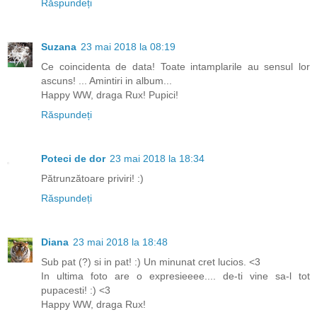
Răspundeți
Suzana
23 mai 2018 la 08:19
Ce coincidenta de data! Toate intamplarile au sensul lor
ascuns! ... Amintiri in album...
Happy WW, draga Rux! Pupici!
Răspundeți
Poteci de dor
23 mai 2018 la 18:34
Pătrunzătoare priviri! :)
Răspundeți
Diana
23 mai 2018 la 18:48
Sub pat (?) si in pat! :) Un minunat cret lucios. <3
In ultima foto are o expresieeee.... de-ti vine sa-l tot
pupacesti! :) <3
Happy WW, draga Rux!