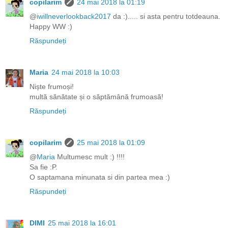
copilarim
24 mai 2018 la 01:19
@
iwillneverlookback2017
da :)..... si asta pentru totdeauna.
Happy WW :)
Răspundeți
Maria
24 mai 2018 la 10:03
Niște frumoși!
multă sănătate și o săptămână frumoasă!
Răspundeți
copilarim
25 mai 2018 la 01:09
@
Maria
Multumesc mult :) !!!!
Sa fie :P.
O saptamana minunata si din partea mea :)
Răspundeți
DIMI
25 mai 2018 la 16:01