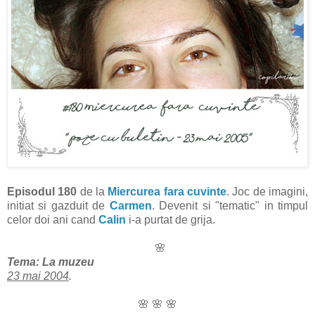
Episodul 180
de la
Miercurea fara cuvinte
. Joc de imagini,
initiat si gazduit de
Carmen
. Devenit si "tematic" in timpul
celor doi ani cand
Calin
i-a purtat de grija.
🌸
Tema: La muzeu
23 mai 2004
.
🌸
🌸
🌸