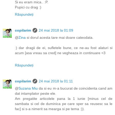
Si eu eram mica.. :P.
Pupici cu drag :)
Răspundeți
copilarim
24 mai 2018 la 01:09
@
Zina
si dorul acesta tare mai doare cateodata.
:) dar dragii de ei, sufletele bune, ce ne-au fost alaturi si
acum [asa vreau sa cred] ne vegheaza in continuare <3
Răspundeți
copilarim
24 mai 2018 la 01:11
@
Suzana Miu
da si eu m-a bucurat de coincidenta cand am
dat intamplator peste ele.
Am pregatite articolele pana la 1 iunie [minus cel de
sambata si cel de duminica pe care sper sa reusesc sa le
fac] si s-a nimerit sa mearga si pe tema :)).