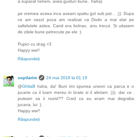
a suparat nimeni, avea gusturi bune.. haha)
pe vremea aceea inca aveam spatiu gol sub pat... ;)). Dupa
ce am vazut poza am realizat ca Dodo a mai stat pe
saltelutele astea. Cand era bolnav.. anu trecut. Si uitasem
de zilele bune petrecute pe ele :).
Pupici cu drag <3
Hapyy ww!!
Răspundeți
copilarim
24 mai 2018 la 01:19
@
GhitaB
haha, da! Buni imi spunea uneori ca parca e o
jucarie ca il luam mereu in brate si il alintam ;))). dar ce..
puteam sa ii rezist?? Cred ca eu eram mai degraba
jucaria..lui :).
Happy ww!!
Răspundeți