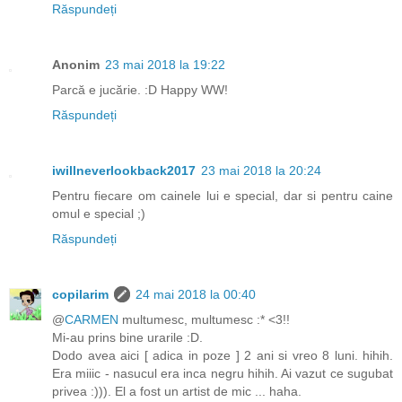
Răspundeți
Anonim
23 mai 2018 la 19:22
Parcă e jucărie. :D Happy WW!
Răspundeți
iwillneverlookback2017
23 mai 2018 la 20:24
Pentru fiecare om cainele lui e special, dar si pentru caine
omul e special ;)
Răspundeți
copilarim
24 mai 2018 la 00:40
@
CARMEN
multumesc, multumesc :* <3!!
Mi-au prins bine urarile :D.
Dodo avea aici [ adica in poze ] 2 ani si vreo 8 luni. hihih.
Era miiic - nasucul era inca negru hihih. Ai vazut ce sugubat
privea :))). El a fost un artist de mic ... haha.