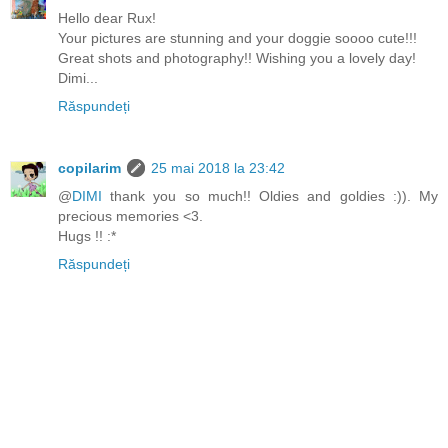
Hello dear Rux!
Your pictures are stunning and your doggie soooo cute!!!
Great shots and photography!! Wishing you a lovely day!
Dimi...
Răspundeți
copilarim
25 mai 2018 la 23:42
@
DIMI
thank you so much!! Oldies and goldies :)). My
precious memories <3.
Hugs !! :*
Răspundeți