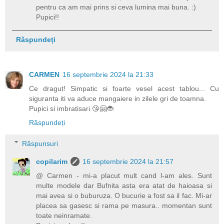
pentru ca am mai prins si ceva lumina mai buna. :)
Pupici!!
Răspundeți
CARMEN
16 septembrie 2024 la 21:33
Ce dragut! Simpatic si foarte vesel acest tablou... Cu
siguranta iti va aduce mangaiere in zilele gri de toamna.
Pupici si imbratisari 😘🤗🐞
Răspundeți
Răspunsuri
copilarim
16 septembrie 2024 la 21:57
@ Carmen - mi-a placut mult cand l-am ales. Sunt
multe modele dar Bufnita asta era atat de haioasa si
mai avea si o buburuza. O bucurie a fost sa il fac. Mi-ar
placea sa gasesc si rama pe masura.. momentan sunt
toate neinramate.