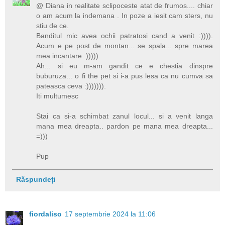
@ Diana in realitate sclipoceste atat de frumos.... chiar
o am acum la indemana . In poze a iesit cam sters, nu
stiu de ce.
Banditul mic avea ochii patratosi cand a venit :)))).
Acum e pe post de montan... se spala... spre marea
mea incantare :))))).
Ah... si eu m-am gandit ce e chestia dinspre
buburuza... o fi the pet si i-a pus lesa ca nu cumva sa
pateasca ceva :))))))).
Iti multumesc
Stai ca si-a schimbat zanul locul... si a venit langa
mana mea dreapta.. pardon pe mana mea dreapta...
=)))
Pup
Răspundeți
fiordaliso
17 septembrie 2024 la 11:06