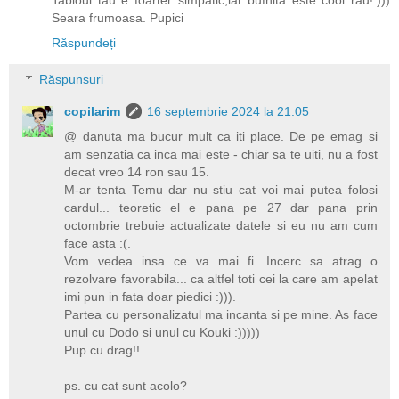
Seara frumoasa. Pupici
Răspundeți
Răspunsuri
copilarim
16 septembrie 2024 la 21:05
@ danuta ma bucur mult ca iti place. De pe emag si
am senzatia ca inca mai este - chiar sa te uiti, nu a fost
decat vreo 14 ron sau 15.
M-ar tenta Temu dar nu stiu cat voi mai putea folosi
cardul... teoretic el e pana pe 27 dar pana prin
octombrie trebuie actualizate datele si eu nu am cum
face asta :(.
Vom vedea insa ce va mai fi. Incerc sa atrag o
rezolvare favorabila... ca altfel toti cei la care am apelat
imi pun in fata doar piedici :))).
Partea cu personalizatul ma incanta si pe mine. As face
unul cu Dodo si unul cu Kouki :)))))
Pup cu drag!!
ps. cu cat sunt acolo?