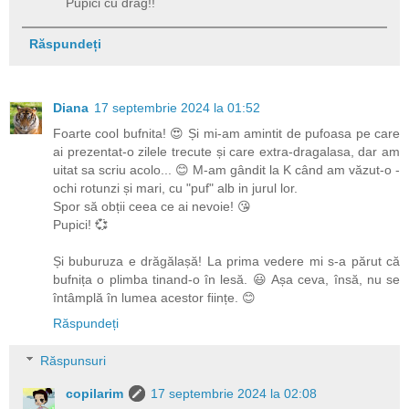
Pupici cu drag!!
Răspundeți
Diana
17 septembrie 2024 la 01:52
Foarte cool bufnita! 😍 Și mi-am amintit de pufoasa pe care
ai prezentat-o zilele trecute și care extra-dragalasa, dar am
uitat sa scriu acolo... 😊 M-am gândit la K când am văzut-o -
ochi rotunzi și mari, cu "puf" alb in jurul lor.
Spor să obții ceea ce ai nevoie! 😘
Pupici! 💞
Și buburuza e drăgălașă! La prima vedere mi s-a părut că
bufnița o plimba tinand-o în lesă. 😃 Așa ceva, însă, nu se
întâmplă în lumea acestor ființe. 😊
Răspundeți
Răspunsuri
copilarim
17 septembrie 2024 la 02:08