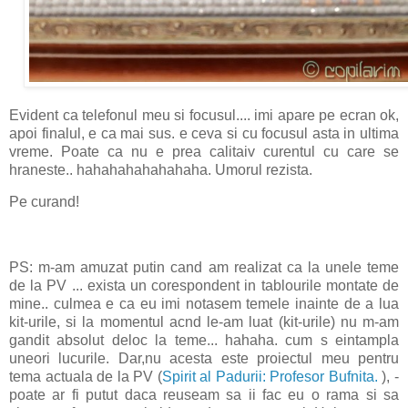
Evident ca telefonul meu si focusul.... imi apare pe ecran ok,
apoi finalul, e ca mai sus. e ceva si cu focusul asta in ultima
vreme. Poate ca nu e prea calitaiv curentul cu care se
hraneste.. hahahahahahahaha. Umorul rezista.
Pe curand!
PS: m-am amuzat putin cand am realizat ca la unele teme
de la PV ... exista un corespondent in tablourile montate de
mine.. culmea e ca eu imi notasem temele inainte de a lua
kit-urile, si la momentul acnd le-am luat (kit-urile) nu m-am
gandit absolut deloc la teme... hahaha. cum s eintampla
uneori lucurile. Dar,nu acesta este proiectul meu pentru
tema actuala de la PV (
Spirit al Padurii: Profesor Bufnita.
), -
poate ar fi putut daca reuseam sa ii fac eu o rama si sa