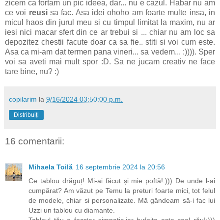
zicem ca fortam un pic ideea, dar... nu e cazul. Habar nu am
ce voi
reusi
sa fac. Asa idei ohoho am foarte multe insa, in
micul haos din jurul meu si cu timpul limitat la maxim, nu ar
iesi nici macar sfert din ce ar trebui si ... chiar nu am loc sa
depozitez chestii facute doar ca sa fie.. stiti si voi cum este.
Asa ca mi-am dat termen pana vineri... sa vedem... :)))). Sper
voi sa aveti mai mult spor :D. Sa ne jucam creativ ne face
tare bine, nu? :)
copilarim
la
9/16/2024 03:50:00 p.m.
Distribuiți
16 comentarii:
Mihaela Toilă
16 septembrie 2024 la 20:56
Ce tablou drăguț! Mi-ai făcut și mie poftă!:))) De unde l-ai
cumpărat? Am văzut pe Temu la preturi foarte mici, tot felul
de modele, chiar si personalizate. Mă gândeam să-i fac lui
Uzzi un tablou cu diamante.
Tabloul tău e foarter simpatic,iar bufnita este cool rău!:)))