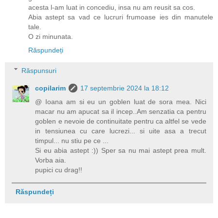
acesta l-am luat in concediu, insa nu am reusit sa cos.
Abia astept sa vad ce lucruri frumoase ies din manutele
tale.
O zi minunata.
Răspundeți
Răspunsuri
copilarim
17 septembrie 2024 la 18:12
@ Ioana am si eu un goblen luat de sora mea. Nici
macar nu am apucat sa il incep..Am senzatia ca pentru
goblen e nevoie de continuitate pentru ca altfel se vede
in tensiunea cu care lucrezi... si uite asa a trecut
timpul... nu stiu pe ce ...
Si eu abia astept :)) Sper sa nu mai astept prea mult.
Vorba aia.
pupici cu drag!!
Răspundeți