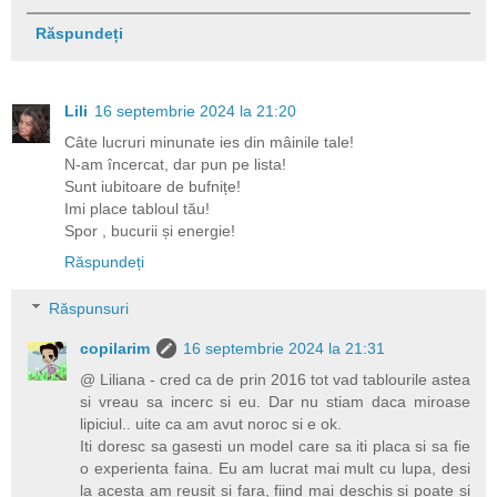
Răspundeți
Lili
16 septembrie 2024 la 21:20
Câte lucruri minunate ies din mâinile tale!
N-am încercat, dar pun pe lista!
Sunt iubitoare de bufnițe!
Imi place tabloul tău!
Spor , bucurii și energie!
Răspundeți
Răspunsuri
copilarim
16 septembrie 2024 la 21:31
@ Liliana - cred ca de prin 2016 tot vad tablourile astea
si vreau sa incerc si eu. Dar nu stiam daca miroase
lipiciul.. uite ca am avut noroc si e ok.
Iti doresc sa gasesti un model care sa iti placa si sa fie
o experienta faina. Eu am lucrat mai mult cu lupa, desi
la acesta am reusit si fara, fiind mai deschis si poate si