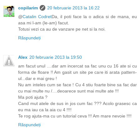
copilarim
20 februarie 2013 la 16:22
@
Catalin Codret
Da, il poti face la o adica si de mana, eu
asa mi l-am (le-am) facut.
Totusi vezi ca au de vanzare pe net si la noi.
Răspundeți
Alex
20 februarie 2013 la 19:50
am facut unul ....dar am incercat sa fac unu cu 16 ate si cu
forma de floare !! Am gasit un site pe care iti arata pattern-
ul...dar e mai greu !
Nu am inteles cum se face ! Cu 4 stiu foarte bine sa fac dar
cu mai multe nu /....deoarece sunt mai multe ate !!!
Ma poti ajuta ?
Cand mut atele de sus in jos cum fac ??? Acolo grasesc ca
eu ma iau ca la aia cu 4 !!!!
Te rog ajuta-ma cu un tutorial ceva !!! Am mare nevoie !!!!
Răspundeți