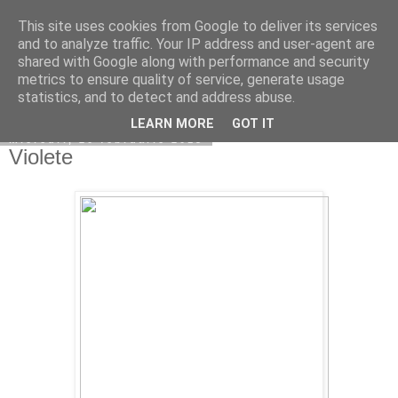
This site uses cookies from Google to deliver its services
Copilarim
and to analyze traffic. Your IP address and user-agent are
shared with Google along with performance and security
metrics to ensure quality of service, generate usage
statistics, and to detect and address abuse.
▼
LEARN MORE
GOT IT
miercuri, 20 februarie 2013
Violete