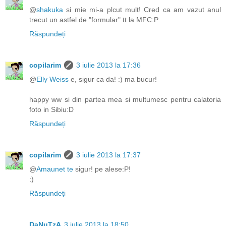
@
shakuka
si mie mi-a plcut mult! Cred ca am vazut anul
trecut un astfel de "formular" tt la MFC:P
Răspundeți
copilarim
3 iulie 2013 la 17:36
@
Elly Weiss
e, sigur ca da! :) ma bucur!
happy ww si din partea mea si multumesc pentru calatoria
foto in Sibiu:D
Răspundeți
copilarim
3 iulie 2013 la 17:37
@
Amaunet te
sigur! pe alese:P!
:)
Răspundeți
DaNuTzA
3 iulie 2013 la 18:50