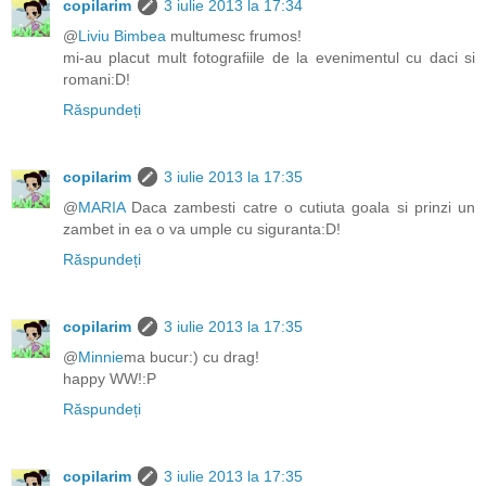
copilarim
3 iulie 2013 la 17:34
@
Liviu Bimbea
multumesc frumos!
mi-au placut mult fotografiile de la evenimentul cu daci si
romani:D!
Răspundeți
copilarim
3 iulie 2013 la 17:35
@
MARIA
Daca zambesti catre o cutiuta goala si prinzi un
zambet in ea o va umple cu siguranta:D!
Răspundeți
copilarim
3 iulie 2013 la 17:35
@
Minnie
ma bucur:) cu drag!
happy WW!:P
Răspundeți
copilarim
3 iulie 2013 la 17:35