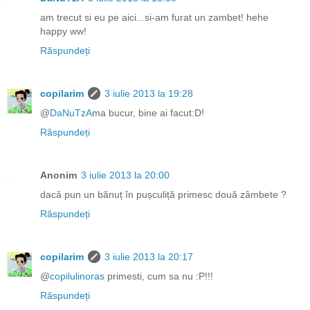
am trecut si eu pe aici...si-am furat un zambet! hehe
happy ww!
Răspundeți
copilarim
3 iulie 2013 la 19:28
@
DaNuTzA
ma bucur, bine ai facut:D!
Răspundeți
Anonim
3 iulie 2013 la 20:00
dacă pun un bănuț în pușculiță primesc două zâmbete ?
Răspundeți
copilarim
3 iulie 2013 la 20:17
@
copilulinoras
primesti, cum sa nu :P!!!
Răspundeți