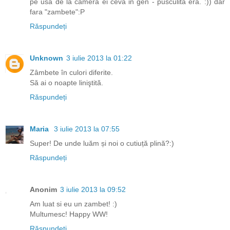
pe usa de la camera ei ceva in gen - pusculita era. :)) dar
fara "zambete":P
Răspundeți
Unknown
3 iulie 2013 la 01:22
Zâmbete în culori diferite.
Să ai o noapte liniştită.
Răspundeți
Maria
3 iulie 2013 la 07:55
Super! De unde luăm și noi o cutiuță plină?:)
Răspundeți
Anonim
3 iulie 2013 la 09:52
Am luat si eu un zambet! :)
Multumesc! Happy WW!
Răspundeți