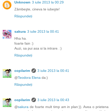
Unknown
3 iulie 2013 la 00:29
Zâmbeşte, cineva te iubeşte!
Răspundeți
sakura
3 iulie 2013 la 00:41
Hha ha.
foarte fain :)
Auzi, sa pui asa si la intrare. :)
Răspundeți
copilarim
3 iulie 2013 la 00:41
@
Teodora Elena
da:)
Răspundeți
copilarim
3 iulie 2013 la 00:43
@
sakura
de foarte mult timp am in plan:)). Avea o prietena