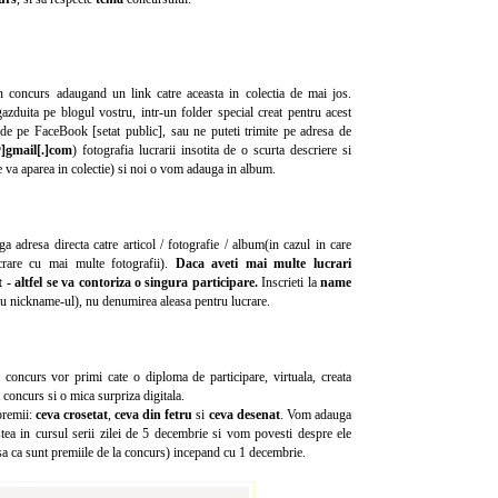
 in concurs adaugand un link catre aceasta in colectia de mai jos.
azduita pe blogul vostru, intr-un folder special creat pentru acest
de pe FaceBook [setat public], sau ne puteti trimite pe adresa de
]gmail[.]com
) fotografia lucrarii insotita de o scurta descriere si
 va aparea in colectie) si noi o vom adauga in album.
ga adresa directa catre articol / fotografie / album(in cazul in care
crare cu mai multe fotografii).
Daca aveti mai multe lucrari
at - altfel se va contoriza o singura participare.
Inscrieti la
name
u nickname-ul), nu denumirea aleasa pentru lucrare.
la concurs vor primi cate o diploma de participare, virtuala, creata
 concurs si o mica surpriza digitala.
premii:
ceva crosetat
,
ceva din fetru
si
ceva desenat
. Vom adauga
stea in cursul serii zilei de 5 decembrie si vom povesti despre ele
sa ca sunt premiile de la concurs) incepand cu 1 decembrie.