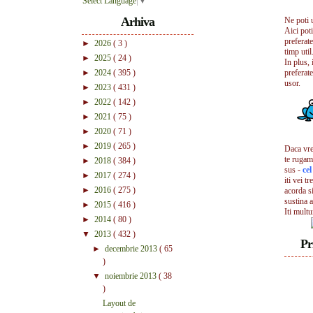
Select Language
▼
Arhiva
Ne poti 
Aici pot
preferate
►
2026
( 3 )
timp util.
►
2025
( 24 )
In plus, 
►
2024
( 395 )
preferate
usor.
►
2023
( 431 )
►
2022
( 142 )
►
2021
( 75 )
►
2020
( 71 )
►
2019
( 265 )
Daca vrei
te rugam
►
2018
( 384 )
sus -
ce
►
2017
( 274 )
iti vei tr
►
2016
( 275 )
acorda s
sustina a
►
2015
( 416 )
Iti mult
►
2014
( 80 )
▼
2013
( 432 )
Pr
►
decembrie 2013
( 65
)
▼
noiembrie 2013
( 38
)
Layout de