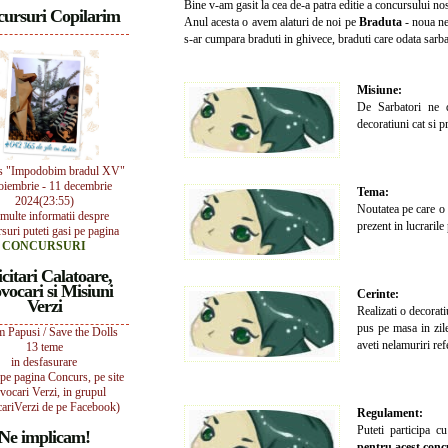
Bine v-am gasit la cea de-a patra editie a concursului no
ursuri Copilarim
Anul acesta o avem alaturi de noi pe
Braduta
- noua ne 
s-ar cumpara braduti in ghivece, braduti care odata sarbato
Misiune:
De Sarbatori ne
decoratiuni cat si 
s "Impodobim bradul XV"
oiembrie - 11 decembrie
Tema:
2024(23:55)
Noutatea pe care o 
multe informatii despre
prezent in lucrarile
suri puteti gasi pe pagina
CONCURSURI
icitari Calatoare,
vocari si Misiuni
Cerinte:
Verzi
Realizati o decorat
pus pe masa in zile
 Papusi / Save the Dolls
aveti nelamuriri ref
13 teme
in desfasurare
i pe pagina Concurs, pe site
vocari Verzi, in grupul
ariVerzi de pe Facebook)
Regulament:
Puteti participa c
Ne implicam!
pentru acest conc