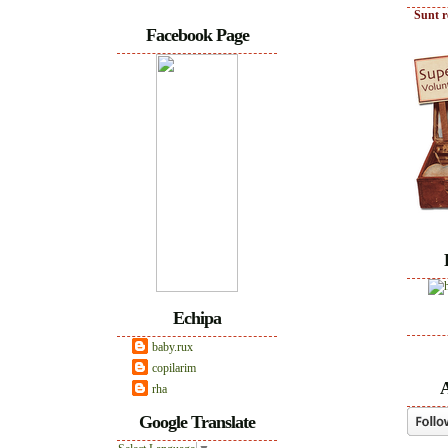
Sunt r
Facebook Page
Echipa
baby.rux
copilarim
A
rha
Google Translate