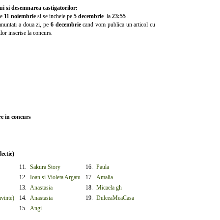
i si desemnarea castigatorilor:
pe
11 noiembrie
si se incheie pe
5 decembrie
la
23:55
.
 anuntati a doua zi, pe
6 decembrie
cand vom publica un articol cu
ilor inscrise la concurs.
re in concurs
ectie)
11.
Sakura Story
16.
Paula
12.
Ioan si Violeta Argatu
17.
Amalia
13.
Anastasia
18.
Micaela gh
vinte)
14.
Anastasia
19.
DulceaMeaCasa
15.
Angi