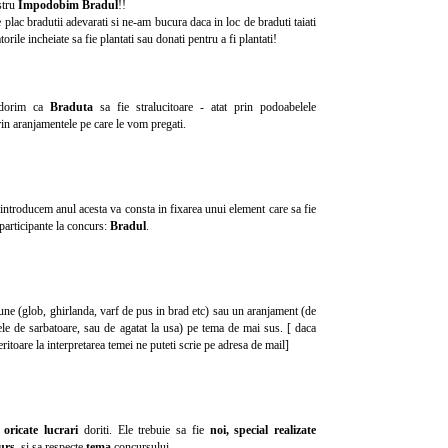
stru
Impodobim Bradul
!!
plac bradutii adevarati si ne-am bucura daca in loc de braduti taiati
rile incheiate sa fie plantati sau donati pentru a fi plantati!
 dorim ca
Braduta
sa fie stralucitoare - atat prin podoabelele
prin aranjamentele pe care le vom pregati.
introducem anul acesta va consta in fixarea unui element care sa fie
 participante la concurs:
Bradul
.
iune (glob, ghirlanda, varf de pus in brad etc) sau un aranjament (de
le de sarbatoare, sau de agatat la usa) pe tema de mai sus. [ daca
eritoare la interpretarea temei ne puteti scrie pe adresa de mail]
u
oricate lucrari
doriti. Ele trebuie sa fie
noi, special realizate
urs
, si sa respecte
tema
concursului.