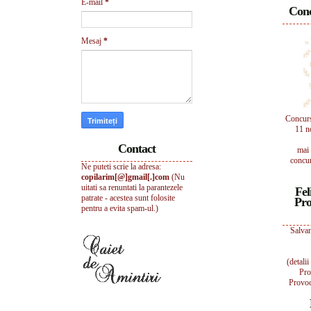
E-mail
*
Conc
Mesaj
*
Concur
11 n
Contact
mai 
concur
Ne puteti scrie la adresa:
copilarim[@]gmail[.]com
(Nu
uitati sa renuntati la parantezele
Fel
patrate - acestea sunt folosite
Pro
pentru a evita spam-ul.)
Salvam
(detali
Pro
Provoc