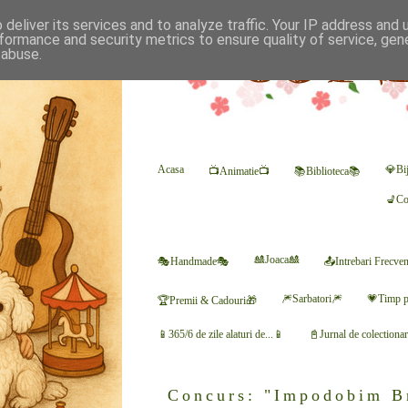
deliver its services and to analyze traffic. Your IP address and
formance and security metrics to ensure quality of service, ge
 abuse.
Acasa
💎Bij
📺Animatie📺
📚Biblioteca📚
💺Co
🎎Joaca🎎
🎭Handmade🎭
📤Intrebari Frecve
🎆Sarbatori🎆
💗Timp p
🏆Premii & Cadouri🎁
📱365/6 de zile alaturi de...📱
📓Jurnal de colectiona
Concurs: "Impodobim Br