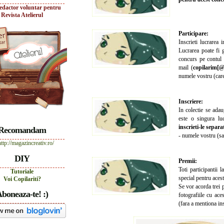
edactor voluntar pentru
Revista Atelierul
Participare:
Inscrieti lucrarea
Lucrarea poate fi g
concurs pe contul 
mail (
copilarim[@
numele vostru (care
Inscriere:
In colectie se adau
este o singura lu
inscrieti-le separ
Recomandam
- numele vostru (sa
DIY
Premii:
Toti participantii 
Tutoriale
special pentru acest
Voi Copilariti?
Se vor acorda trei 
boneaza-te! :)
fotografiile cu ace
(fara a mentiona in