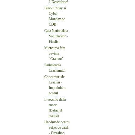
1 Decembrie!
Black Friday si
Cyber
Monday pe
CDB
Gala Nationala a
Voluntarilor -
Finalist
Miercurea fara
cuvinte
"Grausor"
Sarbatoarea
Craciunului
Concursuri de
Craciun -
Impodobim
bradul
Il vecchio della
roccia
(Batranul
stanca)
Handmade pentru
suflet de catel
- Creashop