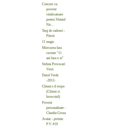
Concurs cu
poveste
vindecatoare
pentru Sfantul
Nic...
Targ de cadouri -
Pitesti
11 magic
Miercurea fara
cuvinte "11
ani fara o zi"
Steluta Provocari
Verzi
Darul Verde
-2012-
Chiuni e il rospo
(Chiuni si
broscoiul)
Povesti
personalizate -
Claudia Groza
Avatar - premiu
P.V. #19