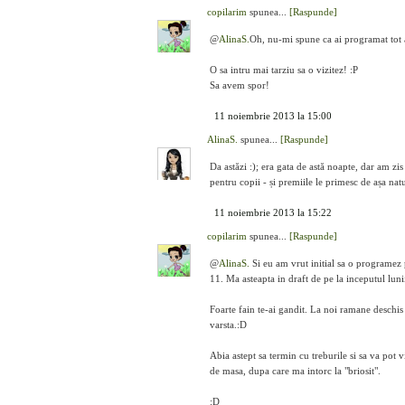
copilarim
spunea...
[Raspunde]
@
AlinaS.
Oh, nu-mi spune ca ai programat tot a
O sa intru mai tarziu sa o vizitez! :P
Sa avem spor!
11 noiembrie 2013 la 15:00
AlinaS.
spunea...
[Raspunde]
Da astăzi :); era gata de astă noapte, dar am z
pentru copii - și premiile le primesc de așa nat
11 noiembrie 2013 la 15:22
copilarim
spunea...
[Raspunde]
@
AlinaS.
Si eu am vrut initial sa o programez p
11. Ma asteapta in draft de pe la inceputul lunii
Foarte fain te-ai gandit. La noi ramane deschis 
varsta.:D
Abia astept sa termin cu treburile si sa va pot 
de masa, dupa care ma intorc la "briosit".
:D