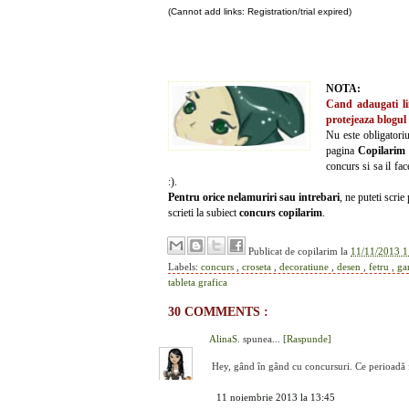
(Cannot add links: Registration/trial expired)
NOTA:
Cand adaugati lin
protejeaza blogul
Nu este obligatori
pagina
Copilarim
concurs si sa il fa
:).
Pentru orice nelamuriri sau intrebari
, ne puteti scri
scrieti la subiect
concurs
copilarim
.
Publicat de
copilarim
la
11/11/2013 1
Labels:
concurs
,
croseta
,
decoratiune
,
desen
,
fetru
,
ga
tableta grafica
30 COMMENTS :
AlinaS.
spunea...
[Raspunde]
Hey, gând în gând cu concursuri. Ce perioadă f
11 noiembrie 2013 la 13:45