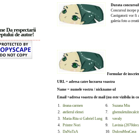
Durata concursulu
Concursul incepe 
Castigatorii vor fi
galeria foto a creati
ne Da respectarii
ptului de autor!
Formular de inscrie
URL = adresa catre lucrarea voastra
Name = numele vostru / nickname-ul
Email =adresa voastra de mail (nu este vizibila in col
1.
ileana-carmen
6.
Suzana Miu
2.
atelierul elenei
7.
ghemuletulincalcit
3.
Maria-Rita si Gabriel Lung
8.
vavaly
4.
Printre Nori
9.
Lavinia (2070decu
5.
DaNuTzA
10.
DulceaMeaCasa