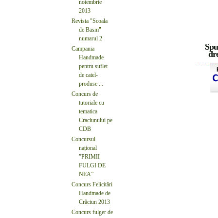
noiembrie
2013
Revista "Scoala
de Basm"
numarul 2
Spu
Campania
dre
Handmade
pentru suflet
de catel-
produse ...
Concurs de
tutoriale cu
tematica
Craciunului pe
CDB
Concursul
național
”PRIMII
FULGI DE
NEA”
Concurs Felicitări
Handmade de
Crăciun 2013
Concurs fulger de