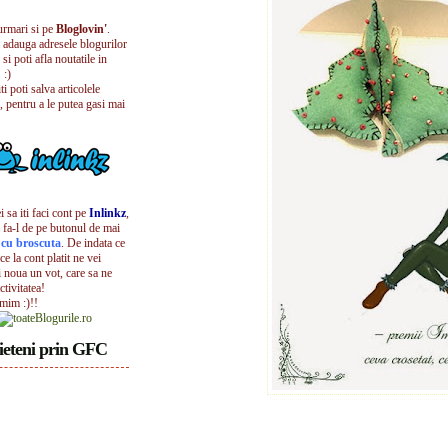
urmari si pe
Bloglovin'
.
i adauga adresele blogurilor
 si poti afla noutatile in
 :)
iti poti salva articolele
, pentru a le putea gasi mai
 sa iti faci cont pe
Inlinkz
,
 fa-l de pe butonul de mai
l cu broscuta
. De indata ce
ece la cont platit ne vei
i noua un vot, care sa ne
ctivitatea!
umim :)!!
ieteni prin GFC