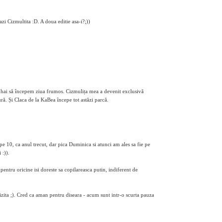
zi Cizmultita :D. A doua editie asa-i?;))
is hai să începem ziua frumos. Cizmulița mea a devenit exclusivă
ură. Și Claca de la KaBea începe tot astăzi parcă.
e 10, ca anul trecut, dar pica Duminica si atunci am ales sa fie pe
 :)).
pentru oricine isi doreste sa copilareasca putin, indiferent de
vizita ;). Cred ca aman pentru diseara - acum sunt intr-o scurta pauza