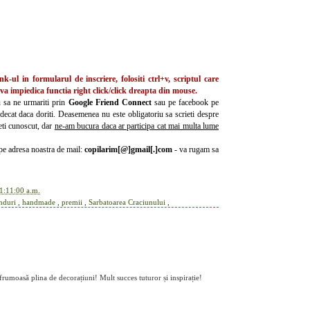
k-ul in formularul de inscriere, folositi
ctrl+v
, scriptul care
 va impiedica functia
right click
/click dreapta din mouse.
u sa ne urmariti prin
Google Friend Connect
sau pe facebook pe
decat daca doriti. Deasemenea nu este obligatoriu sa scrieti despre
ceti cunoscut, dar
ne-am bucura daca ar participa cat mai multa lume
e pe adresa noastra de mail:
copilarim[@]gmail[.]com
- va rugam sa
1:11:00 a.m.
nduri
,
handmade
,
premii
,
Sarbatoarea Craciunului
,
rumoasă plina de decorațiuni! Mult succes tuturor și inspirație!