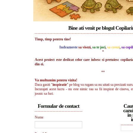
Bine ati venit pe blogul Copilar
Timp, timp pentru tine!
Indrazneste
sa visezi
,
sa te joci
,
sa creezi
,
sa copil
*
Acest proiect este dedicat celor care iubesc si pretuiesc copilari
din ei.
**
Va multumim pentru vizita!
Daca gasiti "
inspiratie
" pe blog va rugam sa nu uitati sa precizati surs
Incurajati acest lucru - nu este nimic rau sa fii inspirat de cineva, e
josnic sa furi.
Formular de contact
Caut
cazul
in 
Nume
i