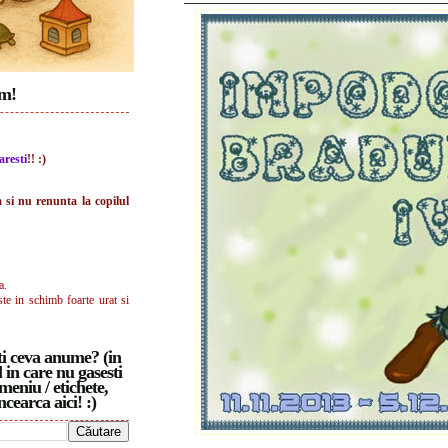
im!
aresti
!! :)
a si nu renunta la copilul
a.
ste in schimb foarte urat si
i ceva anume? (in
 in care nu gasesti
meniu / etichete,
ncearca aici! :)