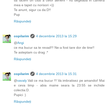
sa facem un club a celor aerieni - nu degeaba in camera
mea e tapet cu norisori =))
Te anunt, sigur ca da:D!!
Pup
Răspundeți
copilarim
4 decembrie 2013 la 15:29
@
Angi
ce ma bucur sa te revad!!! Ne-a fost tare dor de tine!!
Te asteptam cu drag :*
Răspundeți
copilarim
4 decembrie 2013 la 15:31
@
vavaly
Vali ce ma bucur !!! Va imbratisez pe amandoi! Mai
e ceva timp - abia maine seara la 23:55 se inchide
colectia:D.
Pupici :)
Răspundeți