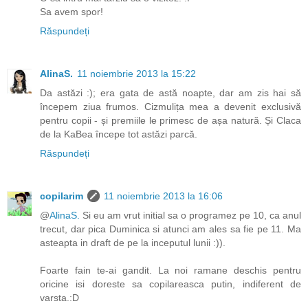
Sa avem spor!
Răspundeți
AlinaS.
11 noiembrie 2013 la 15:22
Da astăzi :); era gata de astă noapte, dar am zis hai să
începem ziua frumos. Cizmulița mea a devenit exclusivă
pentru copii - și premiile le primesc de așa natură. Și Claca
de la KaBea începe tot astăzi parcă.
Răspundeți
copilarim
11 noiembrie 2013 la 16:06
@
AlinaS.
Si eu am vrut initial sa o programez pe 10, ca anul
trecut, dar pica Duminica si atunci am ales sa fie pe 11. Ma
asteapta in draft de pe la inceputul lunii :)).
Foarte fain te-ai gandit. La noi ramane deschis pentru
oricine isi doreste sa copilareasca putin, indiferent de
varsta.:D