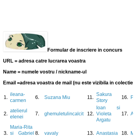
Formular de inscriere in concurs
URL = adresa catre lucrarea voastra
Name = numele vostru / nickname-ul
Email =adresa voastra de mail (nu este vizibila in colectie)
ileana-
Sakura
1.
6.
Suzana Miu
11.
16.
Pa
carmen
Story
Ioan si
atelierul
2.
7.
ghemuletulincalcit
12.
Violeta
17.
Am
elenei
Argatu
Maria-Rita
3.
si Gabriel
8.
vavaly
13.
Anastasia
18.
Mi