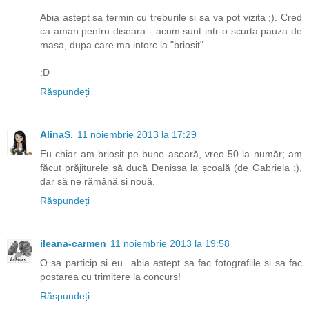
Abia astept sa termin cu treburile si sa va pot vizita ;). Cred
ca aman pentru diseara - acum sunt intr-o scurta pauza de
masa, dupa care ma intorc la "briosit".
:D
Răspundeți
AlinaS.
11 noiembrie 2013 la 17:29
Eu chiar am brioșit pe bune aseară, vreo 50 la număr; am
făcut prăjiturele să ducă Denissa la școală (de Gabriela :),
dar să ne rămână și nouă.
Răspundeți
ileana-carmen
11 noiembrie 2013 la 19:58
O sa particip si eu...abia astept sa fac fotografiile si sa fac
postarea cu trimitere la concurs!
Răspundeți