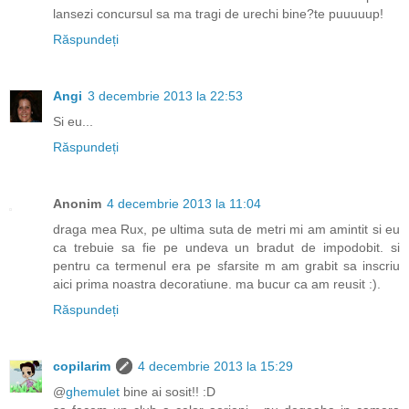
lansezi concursul sa ma tragi de urechi bine?te puuuuup!
Răspundeți
Angi
3 decembrie 2013 la 22:53
Si eu...
Răspundeți
Anonim
4 decembrie 2013 la 11:04
draga mea Rux, pe ultima suta de metri mi am amintit si eu
ca trebuie sa fie pe undeva un bradut de impodobit. si
pentru ca termenul era pe sfarsite m am grabit sa inscriu
aici prima noastra decoratiune. ma bucur ca am reusit :).
Răspundeți
copilarim
4 decembrie 2013 la 15:29
@
ghemulet
bine ai sosit!! :D