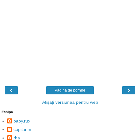
‹
›
Pagina de pornire
Afișați versiunea pentru web
Echipa
baby.rux
copilarim
rha