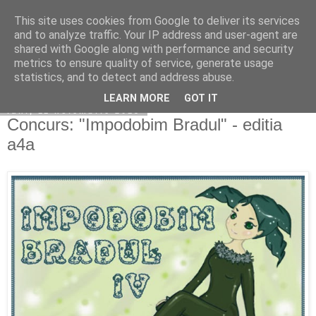
This site uses cookies from Google to deliver its services
Copilarim
and to analyze traffic. Your IP address and user-agent are
shared with Google along with performance and security
metrics to ensure quality of service, generate usage
statistics, and to detect and address abuse.
▼
LEARN MORE
GOT IT
luni, 11 noiembrie 2013
Concurs: "Impodobim Bradul" - editia
a4a