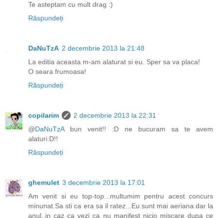
Te asteptam cu mult drag :)
Răspundeți
DaNuTzA
2 decembrie 2013 la 21:48
La editia aceasta m-am alaturat si eu. Sper sa va placa!
O seara frumoasa!
Răspundeți
copilarim
2 decembrie 2013 la 22:31
@
DaNuTzA
bun venit!! :D ne bucuram sa te avem
alaturi:D!!
Răspundeți
ghemulet
3 decembrie 2013 la 17:01
Am venit si eu top-top...multumim pentru acest concurs
minunat.Sa sti ca era sa il ratez...Eu sunt mai aeriana dar la
anul..in caz ca vezi ca nu manifest nicio miscare dupa ce