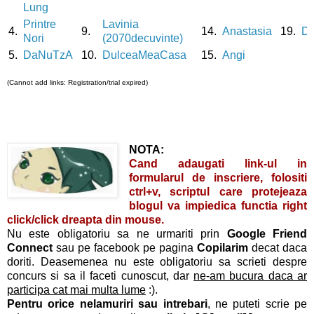
Lung
Printre
Lavinia
4.
9.
14.
Anastasia
19.
D
Nori
(2070decuvinte)
5.
DaNuTzA
10.
DulceaMeaCasa
15.
Angi
(Cannot add links: Registration/trial expired)
NOTA:
Cand adaugati link-ul in
formularul de inscriere, folositi
ctrl+v
, scriptul care protejeaza
blogul va impiedica functia
right
click
/click dreapta din mouse.
Nu este obligatoriu sa ne urmariti prin
Google Friend
Connect
sau pe facebook pe pagina
Copilarim
decat daca
doriti. Deasemenea nu este obligatoriu sa scrieti despre
concurs si sa il faceti cunoscut, dar
ne-am bucura daca ar
participa cat mai multa lume
:).
Pentru orice nelamuriri sau intrebari
, ne puteti scrie pe