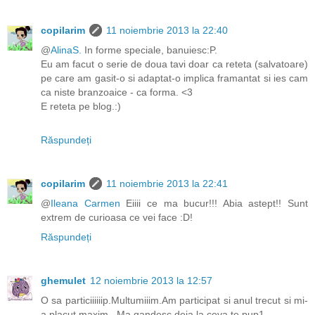
copilarim
11 noiembrie 2013 la 22:40
@
AlinaS.
In forme speciale, banuiesc:P.
Eu am facut o serie de doua tavi doar ca reteta (salvatoare)
pe care am gasit-o si adaptat-o implica framantat si ies cam
ca niste branzoaice - ca forma. <3
E reteta pe blog.:)
Răspundeți
copilarim
11 noiembrie 2013 la 22:41
@
Ileana Carmen
Eiiii ce ma bucur!!! Abia astept!! Sunt
extrem de curioasa ce vei face :D!
Răspundeți
ghemulet
12 noiembrie 2013 la 12:57
O sa particiiiiiip.Multumiiim.Am participat si anul trecut si mi-
a placut maxim...Ma gandesc deja la ceva.te pup1