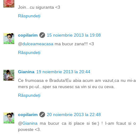
Join...cu siguranta <3
Răspundeți
copilarim
15 noiembrie 2013 la 19:08
@
dulceameacasa
ma bucur zana!!! <3
Răspundeți
Gianina
19 noiembrie 2013 la 20:44
Ce frumoasa e Braduta!Eu abia acum am vazut,ca nu mi-a
mers pc-ul...sper sa reusesc sa vin si eu cu ceva.
Răspundeți
copilarim
20 noiembrie 2013 la 22:48
@
Gianina
ma bucur ca iti place si tie:) ! I-am fcaut si o
poveste <3.