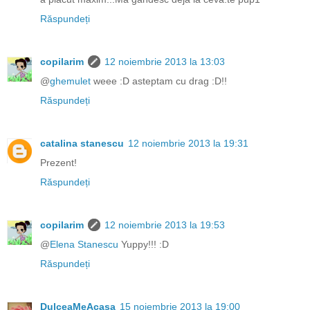
Răspundeți
copilarim
12 noiembrie 2013 la 13:03
@
ghemulet
weee :D asteptam cu drag :D!!
Răspundeți
catalina stanescu
12 noiembrie 2013 la 19:31
Prezent!
Răspundeți
copilarim
12 noiembrie 2013 la 19:53
@
Elena Stanescu
Yuppy!!! :D
Răspundeți
DulceaMeAcasa
15 noiembrie 2013 la 19:00