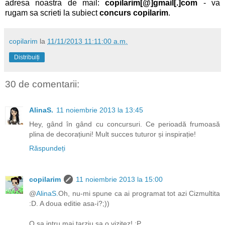
adresa noastra de mail:
copilarim[@]gmail[.]com
- va
rugam sa scrieti la subiect
concurs
copilarim
.
copilarim
la
11/11/2013 11:11:00 a.m.
Distribuiți
30 de comentarii:
AlinaS.
11 noiembrie 2013 la 13:45
Hey, gând în gând cu concursuri. Ce perioadă frumoasă
plina de decorațiuni! Mult succes tuturor și inspirație!
Răspundeți
copilarim
11 noiembrie 2013 la 15:00
@
AlinaS.
Oh, nu-mi spune ca ai programat tot azi Cizmultita
:D. A doua editie asa-i?;))
O sa intru mai tarziu sa o vizitez! :P