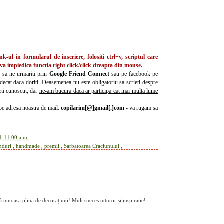
k-ul in formularul de inscriere, folositi
ctrl+v
, scriptul care
 va impiedica functia
right click
/click dreapta din mouse.
u sa ne urmariti prin
Google Friend Connect
sau pe facebook pe
decat daca doriti. Deasemenea nu este obligatoriu sa scrieti despre
ceti cunoscut, dar
ne-am bucura daca ar participa cat mai multa lume
e pe adresa noastra de mail:
copilarim[@]gmail[.]com
- va rugam sa
1:11:00 a.m.
nduri
,
handmade
,
premii
,
Sarbatoarea Craciunului
,
rumoasă plina de decorațiuni! Mult succes tuturor și inspirație!