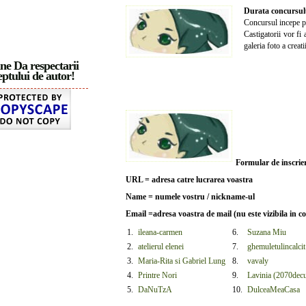
Durata concursulu
Concursul incepe 
Castigatorii vor fi
galeria foto a creati
ne Da respectarii
ptului de autor!
Formular de inscrie
URL = adresa catre lucrarea voastra
Name = numele vostru / nickname-ul
Email =adresa voastra de mail (nu este vizibila in col
1.
ileana-carmen
6.
Suzana Miu
2.
atelierul elenei
7.
ghemuletulincalcit
3.
Maria-Rita si Gabriel Lung
8.
vavaly
4.
Printre Nori
9.
Lavinia (2070decu
5.
DaNuTzA
10.
DulceaMeaCasa