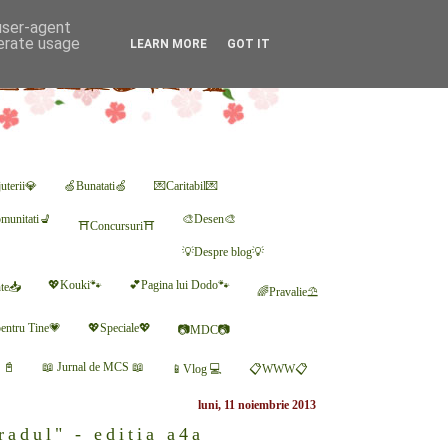
 user-agent
nerate usage
LEARN MORE
GOT IT
uterii💎
🍏Bunatati🍏
💌Caritabil💌
munitati💺
🎨Desen🎨
⛩Concursuri⛩
💡Despre blog💡
💖Kouki🐾
💕Pagina lui Dodo🐾
nte📥
🌈Pravalie⛱
entru Tine💗
💖Speciale💖
📷MDC📷
r 📓
📖 Jurnal de MCS 📖
📱Vlog 💻
📋WWW📋
luni, 11 noiembrie 2013
adul" - editia a4a