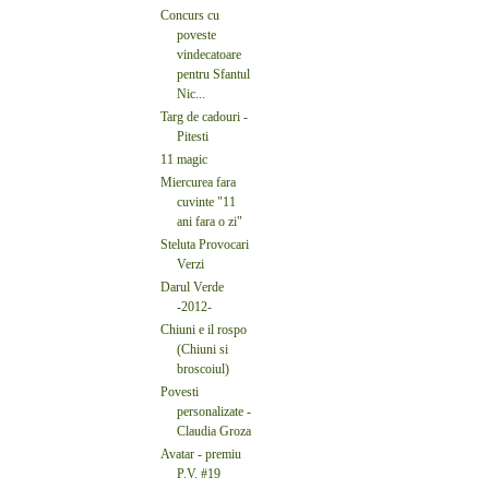
Concurs cu
poveste
vindecatoare
pentru Sfantul
Nic...
Targ de cadouri -
Pitesti
11 magic
Miercurea fara
cuvinte "11
ani fara o zi"
Steluta Provocari
Verzi
Darul Verde
-2012-
Chiuni e il rospo
(Chiuni si
broscoiul)
Povesti
personalizate -
Claudia Groza
Avatar - premiu
P.V. #19