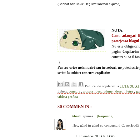
(Cannot add links: Registration/trial expired)
NOTA:
Cand adaugati lin
protejeaza blogul
Nu este obligatori
pagina
Copilarim
concurs si sa il fa
:).
Pentru orice nelamuriri sau intrebari
, ne puteti scri
scrieti la subiect
concurs
copilarim
.
Publicat de
copilarim
la
11/11/2013 1
Labels:
concurs
,
croseta
,
decoratiune
,
desen
,
fetru
,
ga
tableta grafica
30 COMMENTS :
AlinaS.
spunea...
[Raspunde]
Hey, gând în gând cu concursuri. Ce perioadă f
11 noiembrie 2013 la 13:45