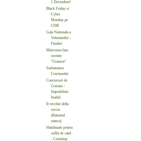
1 Decembrie!
Black Friday si
Cyber
Monday pe
CDB
Gala Nationala a
Voluntarilor -
Finalist
Miercurea fara
cuvinte
"Grausor"
Sarbatoarea
Craciunului
Concursuri de
Craciun -
Impodobim
bradul
Il vecchio della
roccia
(Batranul
stanca)
Handmade pentru
suflet de catel
- Creashop