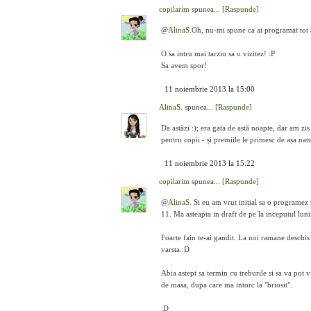
copilarim
spunea...
[Raspunde]
@
AlinaS.
Oh, nu-mi spune ca ai programat tot a
O sa intru mai tarziu sa o vizitez! :P
Sa avem spor!
11 noiembrie 2013 la 15:00
AlinaS.
spunea...
[Raspunde]
Da astăzi :); era gata de astă noapte, dar am z
pentru copii - și premiile le primesc de așa nat
11 noiembrie 2013 la 15:22
copilarim
spunea...
[Raspunde]
@
AlinaS.
Si eu am vrut initial sa o programez p
11. Ma asteapta in draft de pe la inceputul lunii
Foarte fain te-ai gandit. La noi ramane deschis 
varsta.:D
Abia astept sa termin cu treburile si sa va pot 
de masa, dupa care ma intorc la "briosit".
:D