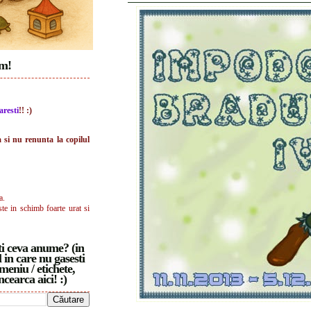
im!
aresti
!! :)
a si nu renunta la copilul
a.
ste in schimb foarte urat si
i ceva anume? (in
 in care nu gasesti
meniu / etichete,
ncearca aici! :)