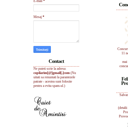
E-mail
*
Conc
Mesaj
*
Concur
11 n
Contact
mai 
concur
Ne puteti scrie la adresa:
copilarim[@]gmail[.]com
(Nu
uitati sa renuntati la parantezele
Fel
patrate - acestea sunt folosite
Pro
pentru a evita spam-ul.)
Salvam
(detali
Pro
Provoc