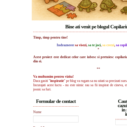
Bine ati venit pe blogul Copilar
Timp, timp pentru tine!
Indrazneste
sa visezi
,
sa te joci
,
sa creezi
,
sa copil
*
Acest proiect este dedicat celor care iubesc si pretuiesc copilari
din ei.
**
Va multumim pentru vizita!
Daca gasiti "
inspiratie
" pe blog va rugam sa nu uitati sa precizati surs
Incurajati acest lucru - nu este nimic rau sa fii inspirat de cineva, e
josnic sa furi.
Formular de contact
Caut
cazul
in 
Nume
i