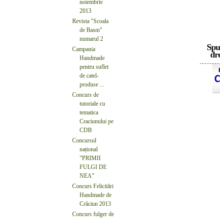
noiembrie
2013
Revista "Scoala
de Basm"
numarul 2
Spu
Campania
dre
Handmade
pentru suflet
de catel-
produse ...
Concurs de
tutoriale cu
tematica
Craciunului pe
CDB
Concursul
național
”PRIMII
FULGI DE
NEA”
Concurs Felicitări
Handmade de
Crăciun 2013
Concurs fulger de