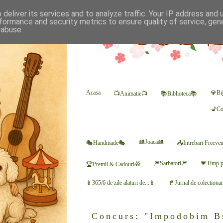
deliver its services and to analyze traffic. Your IP address and
formance and security metrics to ensure quality of service, ge
 abuse.
Acasa
💎Bij
📺Animatie📺
📚Biblioteca📚
💺Co
🎎Joaca🎎
🎭Handmade🎭
📤Intrebari Frecve
🎆Sarbatori🎆
💗Timp p
🏆Premii & Cadouri🎁
📱365/6 de zile alaturi de...📱
📓Jurnal de colectiona
Concurs: "Impodobim Br