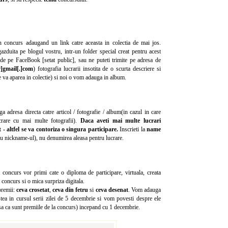
 in concurs adaugand un link catre aceasta in colectia de mai jos.
azduita pe blogul vostru, intr-un folder special creat pentru acest
de pe FaceBook [setat public], sau ne puteti trimite pe adresa de
]gmail[.]com
) fotografia lucrarii insotita de o scurta descriere si
 va aparea in colectie) si noi o vom adauga in album.
ga adresa directa catre articol / fotografie / album(in cazul in care
crare cu mai multe fotografii).
Daca aveti mai multe lucrari
at - altfel se va contoriza o singura participare.
Inscrieti la
name
u nickname-ul), nu denumirea aleasa pentru lucrare.
la concurs vor primi cate o diploma de participare, virtuala, creata
 concurs si o mica surpriza digitala.
premii:
ceva crosetat
,
ceva din fetru
si
ceva desenat
. Vom adauga
stea in cursul serii zilei de 5 decembrie si vom povesti despre ele
sa ca sunt premiile de la concurs) incepand cu 1 decembrie.