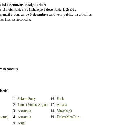
i si desemnarea castigatorilor:
pe
11 noiembrie
si se incheie pe
5 decembrie
la
23:55
.
 anuntati a doua zi, pe
6 decembrie
cand vom publica un articol cu
ilor inscrise la concurs.
re in concurs
ectie)
11.
Sakura Story
16.
Paula
12.
Ioan si Violeta Argatu
17.
Amalia
13.
Anastasia
18.
Micaela gh
vinte)
14.
Anastasia
19.
DulceaMeaCasa
15.
Angi