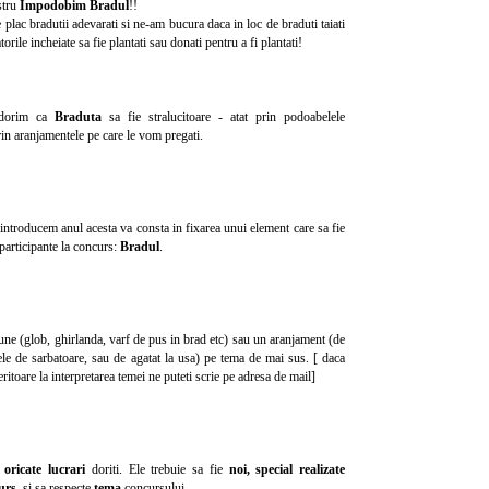
stru
Impodobim Bradul
!!
plac bradutii adevarati si ne-am bucura daca in loc de braduti taiati
rile incheiate sa fie plantati sau donati pentru a fi plantati!
 dorim ca
Braduta
sa fie stralucitoare - atat prin podoabelele
prin aranjamentele pe care le vom pregati.
introducem anul acesta va consta in fixarea unui element care sa fie
 participante la concurs:
Bradul
.
iune (glob, ghirlanda, varf de pus in brad etc) sau un aranjament (de
le de sarbatoare, sau de agatat la usa) pe tema de mai sus. [ daca
eritoare la interpretarea temei ne puteti scrie pe adresa de mail]
u
oricate lucrari
doriti. Ele trebuie sa fie
noi, special realizate
urs
, si sa respecte
tema
concursului.