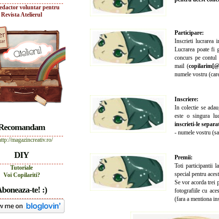
edactor voluntar pentru
Revista Atelierul
Participare:
Inscrieti lucrarea
Lucrarea poate fi g
concurs pe contul 
mail (
copilarim[@
numele vostru (care
Inscriere:
In colectie se adau
este o singura lu
inscrieti-le separ
Recomandam
- numele vostru (sa
DIY
Premii:
Toti participantii 
Tutoriale
special pentru acest
Voi Copilariti?
Se vor acorda trei 
boneaza-te! :)
fotografiile cu ace
(fara a mentiona in