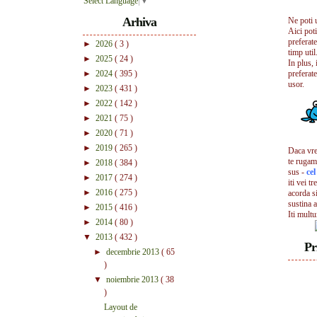
Select Language
▼
Arhiva
Ne poti 
Aici pot
preferate
►
2026
( 3 )
timp util.
►
2025
( 24 )
In plus, 
►
2024
( 395 )
preferate
usor.
►
2023
( 431 )
►
2022
( 142 )
►
2021
( 75 )
►
2020
( 71 )
►
2019
( 265 )
Daca vrei
te rugam
►
2018
( 384 )
sus -
ce
►
2017
( 274 )
iti vei tr
►
2016
( 275 )
acorda s
sustina a
►
2015
( 416 )
Iti mult
►
2014
( 80 )
▼
2013
( 432 )
Pr
►
decembrie 2013
( 65
)
▼
noiembrie 2013
( 38
)
Layout de