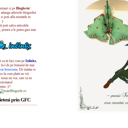
urmari si pe
Bloglovin'
.
i adauga adresele blogurilor
 si poti afla noutatile in
 :)
iti poti salva articolele
, pentru a le putea gasi mai
 sa iti faci cont pe
Inlinkz
,
 fa-l de pe butonul de mai
l cu broscuta
. De indata ce
ece la cont platit ne vei
i noua un vot, care sa ne
ctivitatea!
umim :)!!
ieteni prin GFC