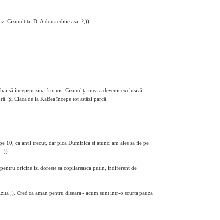
zi Cizmultita :D. A doua editie asa-i?;))
is hai să începem ziua frumos. Cizmulița mea a devenit exclusivă
ură. Și Claca de la KaBea începe tot astăzi parcă.
e 10, ca anul trecut, dar pica Duminica si atunci am ales sa fie pe
 :)).
pentru oricine isi doreste sa copilareasca putin, indiferent de
vizita ;). Cred ca aman pentru diseara - acum sunt intr-o scurta pauza