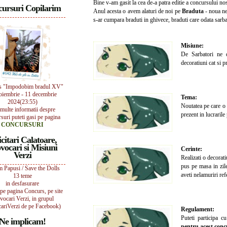
Bine v-am gasit la cea de-a patra editie a concursului no
ursuri Copilarim
Anul acesta o avem alaturi de noi pe
Braduta
- noua ne 
s-ar cumpara braduti in ghivece, braduti care odata sarbato
Misiune:
De Sarbatori ne
decoratiuni cat si 
s "Impodobim bradul XV"
oiembrie - 11 decembrie
Tema:
2024(23:55)
Noutatea pe care o 
multe informatii despre
prezent in lucrarile
suri puteti gasi pe pagina
CONCURSURI
icitari Calatoare,
vocari si Misiuni
Cerinte:
Verzi
Realizati o decorat
pus pe masa in zile
 Papusi / Save the Dolls
aveti nelamuriri ref
13 teme
in desfasurare
i pe pagina Concurs, pe site
vocari Verzi, in grupul
ariVerzi de pe Facebook)
Regulament:
Puteti participa c
Ne implicam!
pentru acest conc