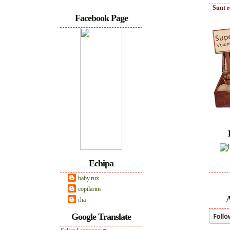
Sunt r
Facebook Page
Echipa
baby.rux
copilarim
A
rha
Google Translate