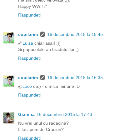
ma simt deloc vinovata ;)).
Happy WW!! :*
Răspundeți
copilarim
16 decembrie 2015 la 15:45
@
Luiza
chiar asa!! ;))
Si papuselele au bradutul lor ;)
Răspundeți
copilarim
16 decembrie 2015 la 16:35
@
coco
da:) - o mica minune :D
Răspundeți
Gianina
16 decembrie 2015 la 17:43
Nu vrei unul cu radacina?
Il faci pom de Craciun?
Răspundeți