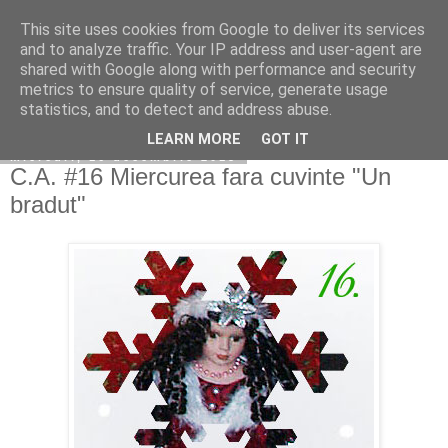
This site uses cookies from Google to deliver its services
Copilarim
and to analyze traffic. Your IP address and user-agent are
shared with Google along with performance and security
metrics to ensure quality of service, generate usage
statistics, and to detect and address abuse.
▼
LEARN MORE
GOT IT
miercuri, 16 decembrie 2015
C.A. #16 Miercurea fara cuvinte "Un
bradut"