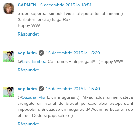
CARMEN
16 decembrie 2015 la 13:51
o idee superba! simbolul vietii, al sperantei, al înnoirii :)
Sarbatori fericite,draga Rux!
Happy WW!
Răspundeți
copilarim
16 decembrie 2015 la 15:39
@
Liviu Bimbea
Ce frumos v-ati pregatit!!! :)Happy WW!!
Răspundeți
copilarim
16 decembrie 2015 la 15:40
@
Suzana Miu
E un muguras :). Mi-au adus ai mei cateva
crengute din varful de bradut pe care abia astept sa il
impodobim. Si cazuse un muguras :P. Acum ne bucuram de
el - eu, Dodo si papuselele :).
Răspundeți