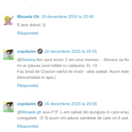
Micaela Gh
16 decembrie 2015 la 20:40
E tare dulcel :))
Răspundeți
copilarim
16 decembrie 2015 la 20:55
@
Gianina
Am avut acum 2 ani unul marisor... Sincera sa fiu
mi-ar placea unul mititel cu radacina :D. <3.
Fac brad de Craciun varful de brad - abia astept. Acum este
deocamdata in apa:)
Răspundeți
copilarim
16 decembrie 2015 la 20:56
@
Micaela gh
asa-i?:P. L-am salvat din punguta in care erau
crengutele. :D Si acum imi aduce zambete de cate ori il vad.
Răspundeți