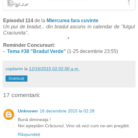
Episodul 114
de la
Miercurea fara cuvinte
Un pui de bradut... din bradut ascuns in calendar de "fulgul
Craciunita".
*
Reminder Concursuri:
-
Tema #38 "Bradul Verde"
(1-25 decembrie 23:55)
copilarim
la
12/16/2015 02:02:00 a.m.
Distribuiți
17 comentarii:
Unknown
16 decembrie 2015 la 02:28
Bună dimineaţa !
Noi aşteptăm Crăciunul. Vino să vezi cum ne-am pregătit.
Răspundeți