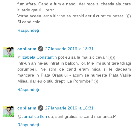
fum afara. Cand e fum e nasol. Aer rece si chestia aia care
iti arde gatul... brrrr.
Vorba aceea iarna iti vine sa respiri aerul curat cu nesat. :)))
Si cand colo...
Răspundeți
copilarim
27 ianuarie 2016 la 18:31
@
Izabela Constantin
pot eu sa le mai zic ceva ?:))))
Intr-un an ne-au intrat in balcon. lol. Mie imi sunt tare tdragi
porumbeii. Ne stim de cand eram mica si le dadeam
mancare in Piata Orasului - acum se numeste Piata Vasile
Milea, dar eu o stiu drept "La Porumbei" :)).
Răspundeți
copilarim
27 ianuarie 2016 la 18:31
@
Jurnal cu flori
da, sunt gratiosi si cand mananca:P
Răspundeți