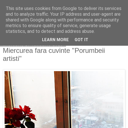
This site uses cookies from Google to deliver its services
Copilarim
and to analyze traffic. Your IP address and user-agent are
shared with Google along with performance and security
metrics to ensure quality of service, generate usage
statistics, and to detect and address abuse.
▼
LEARN MORE
GOT IT
miercuri, 27 ianuarie 2016
Miercurea fara cuvinte "Porumbeii
artisti"