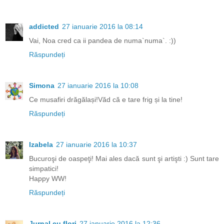
addicted
27 ianuarie 2016 la 08:14
Vai, Noa cred ca ii pandea de numa`numa`. :))
Răspundeți
Simona
27 ianuarie 2016 la 10:08
Ce musafiri drăgălași!Văd că e tare frig și la tine!
Răspundeți
Izabela
27 ianuarie 2016 la 10:37
Bucuroşi de oaspeţi! Mai ales dacă sunt şi artişti :) Sunt tare
simpatici!
Happy WW!
Răspundeți
Jurnal cu flori
27 ianuarie 2016 la 12:36