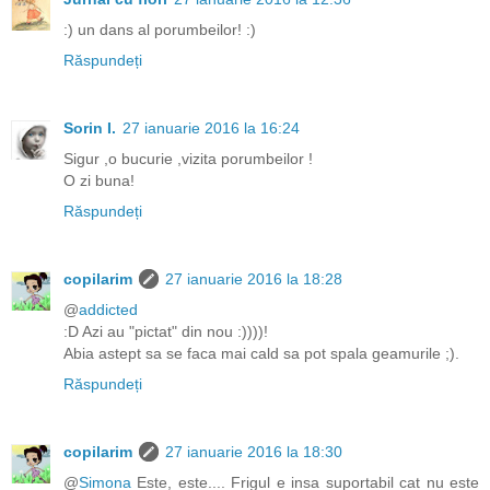
:) un dans al porumbeilor! :)
Răspundeți
Sorin I.
27 ianuarie 2016 la 16:24
Sigur ,o bucurie ,vizita porumbeilor !
O zi buna!
Răspundeți
copilarim
27 ianuarie 2016 la 18:28
@
addicted
:D Azi au "pictat" din nou :))))!
Abia astept sa se faca mai cald sa pot spala geamurile ;).
Răspundeți
copilarim
27 ianuarie 2016 la 18:30
@
Simona
Este, este.... Frigul e insa suportabil cat nu este