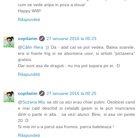
cum se vede aripa in poza a doua!
Happy WW!
Răspundeți
copilarim
27 ianuarie 2016 la 00:23
@
Călin Hera
:)) Da - atat cat se pot vedea. Batea soarele,
era si foarte frig si se aburisera usor, si artistii "pictasera"
gratios.
Dar sunt asa de draguti - nu ma pot supara pe ei. :D
Răspundeți
copilarim
27 ianuarie 2016 la 00:25
@
Suzana Miu
sa stii ca aici erau chiar putini. Deobicei cand
e mai cald deschid si celalalti geam si le pun mancarea
dintr-o parte in alta... sa vezi atunci. Bine, si asa vin peste
20 :D.
Si mie mi s-a parut asa frumos, parca baleteaza !
Răspundeți