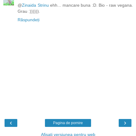
@
Zinaida Strinu
ehh... mancare buna :D. Bio - raw vegana.
Grau :)))))).
Răspundeți
‹
›
Pagina de pornire
Afișați versiunea pentru web