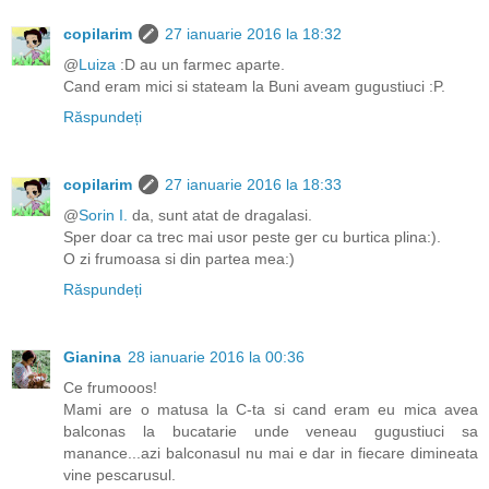
copilarim
27 ianuarie 2016 la 18:32
@
Luiza
:D au un farmec aparte.
Cand eram mici si stateam la Buni aveam gugustiuci :P.
Răspundeți
copilarim
27 ianuarie 2016 la 18:33
@
Sorin I.
da, sunt atat de dragalasi.
Sper doar ca trec mai usor peste ger cu burtica plina:).
O zi frumoasa si din partea mea:)
Răspundeți
Gianina
28 ianuarie 2016 la 00:36
Ce frumooos!
Mami are o matusa la C-ta si cand eram eu mica avea
balconas la bucatarie unde veneau gugustiuci sa
manance...azi balconasul nu mai e dar in fiecare dimineata
vine pescarusul.