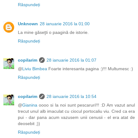
Răspundeți
Unknown
28 ianuarie 2016 la 01:00
La mine găseţti o paagină de istorie.
Răspundeți
copilarim
28 ianuarie 2016 la 01:07
@
Liviu Bimbea
Foarte interesanta pagina :)!!! Multumesc :)
Răspundeți
copilarim
28 ianuarie 2016 la 10:54
@
Gianina
oooo si la noi sunt pescaruri!!! :D Am vazut anul
trecut unul alb imaculat cu ciocul portocaliu viu. Cred ca era
pui - dar pana acum vazusem unii cenusii - el era atat de
deosebit ;))
Răspundeți