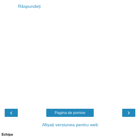
Răspundeți
‹
›
Pagina de pornire
Afișați versiunea pentru web
Echipa