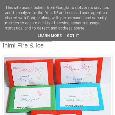
This site uses cookies from Google to deliver its services
Copilarim
and to analyze traffic. Your IP address and user-agent are
shared with Google along with performance and security
metrics to ensure quality of service, generate usage
statistics, and to detect and address abuse.
▼
LEARN MORE
GOT IT
luni, 22 februarie 2016
Inimi Fire & Ice