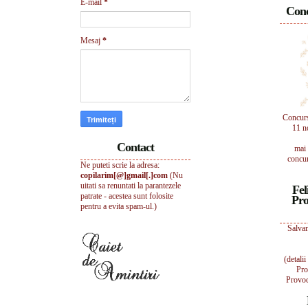
E-mail
*
Conc
Mesaj
*
Concur
11 n
Contact
mai 
concur
Ne puteti scrie la adresa:
copilarim[@]gmail[.]com
(Nu
uitati sa renuntati la parantezele
Fel
patrate - acestea sunt folosite
Pro
pentru a evita spam-ul.)
Salvam
(detali
Pro
Provoc