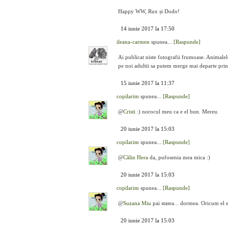
Happy WW, Rux și Dodo!
14 iunie 2017 la 17:50
ileana-carmen
spunea...
[Raspunde]
Ai publicat niste fotografii frumoase. Animalele
pe noi adultii sa putem merge mai departe prin
15 iunie 2017 la 11:37
copilarim
spunea...
[Raspunde]
@
Cristi
:) norocul meu ca e el bun. Mereu.
20 iunie 2017 la 15:03
copilarim
spunea...
[Raspunde]
@
Călin Hera
da, pufosenia mea mica :)
20 iunie 2017 la 15:03
copilarim
spunea...
[Raspunde]
@
Suzana Miu
pai statea... dormea. Oricum el 
20 iunie 2017 la 15:03