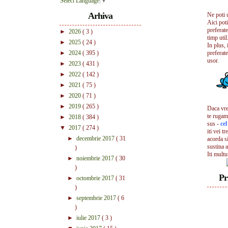
Select Language
▼
Arhiva
Ne poti 
Aici pot
preferate
►
2026
( 3 )
timp util.
►
2025
( 24 )
In plus, 
►
2024
( 395 )
preferate
usor.
►
2023
( 431 )
►
2022
( 142 )
►
2021
( 75 )
►
2020
( 71 )
►
2019
( 265 )
Daca vrei
te rugam
►
2018
( 384 )
sus -
ce
▼
2017
( 274 )
iti vei tr
►
decembrie 2017
( 31
acorda s
sustina a
)
Iti mult
►
noiembrie 2017
( 30
)
Pr
►
octombrie 2017
( 31
)
►
septembrie 2017
( 6
)
►
iulie 2017
( 3 )