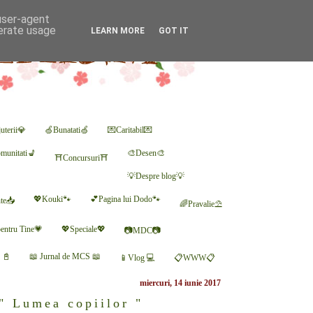
 user-agent
nerate usage
LEARN MORE
GOT IT
uterii💎
🍏Bunatati🍏
💌Caritabil💌
munitati💺
🎨Desen🎨
⛩Concursuri⛩
💡Despre blog💡
💖Kouki🐾
💕Pagina lui Dodo🐾
nte📥
🌈Pravalie⛱
entru Tine💗
💖Speciale💖
📷MDC📷
r 📓
📖 Jurnal de MCS 📖
📱Vlog 💻
📋WWW📋
miercuri, 14 iunie 2017
" Lumea copiilor "