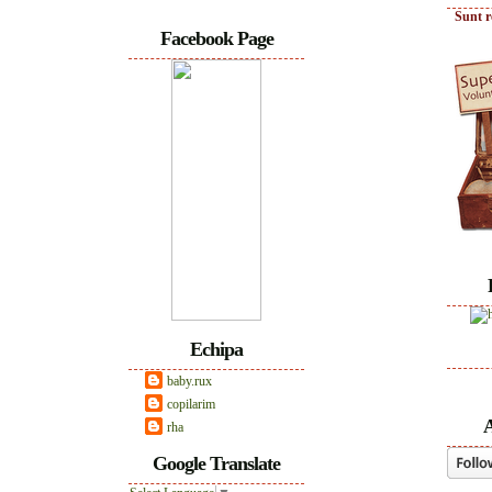
Sunt r
Facebook Page
Echipa
baby.rux
copilarim
A
rha
Google Translate