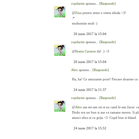
copilarim
spunea...
[Raspunde]
@
Zina
pentru mine e reteta ideala <3!
:*
multumim mult :)
20 iunie 2017 la 15:04
copilarim
spunea...
[Raspunde]
@
Ileana Carmen
da! :) <3
20 iunie 2017 la 15:04
Alex
spunea...
[Raspunde]
Ha, ha! Ce amuzante poze! Fiecare doarme cu pă
24 iunie 2017 la 11:37
copilarim
spunea...
[Raspunde]
@
Alex
asa mi-am zis si eu cand le-am facut. ca
Dodo era un bun si asa va ramane mereu. Ii pla
atunci sfios si cu grija <3. Copil bun si bland.
24 iunie 2017 la 15:52