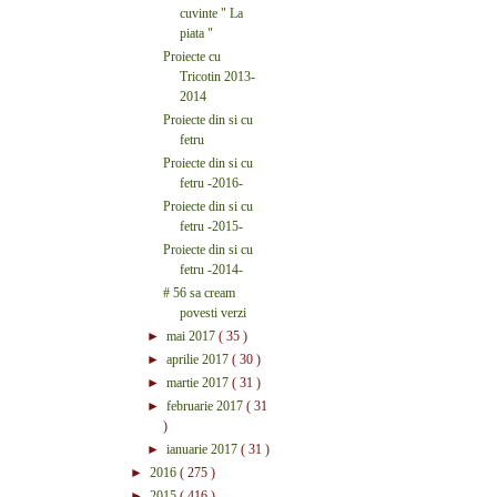
cuvinte " La
piata "
Proiecte cu
Tricotin 2013-
2014
Proiecte din si cu
fetru
Proiecte din si cu
fetru -2016-
Proiecte din si cu
fetru -2015-
Proiecte din si cu
fetru -2014-
# 56 sa cream
povesti verzi
►
mai 2017
( 35 )
►
aprilie 2017
( 30 )
►
martie 2017
( 31 )
►
februarie 2017
( 31
)
►
ianuarie 2017
( 31 )
►
2016
( 275 )
►
2015
( 416 )