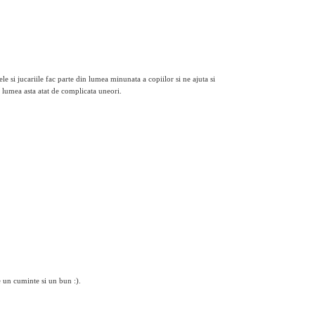
le si jucariile fac parte din lumea minunata a copiilor si ne ajuta si
 lumea asta atat de complicata uneori.
e un cuminte si un bun :).