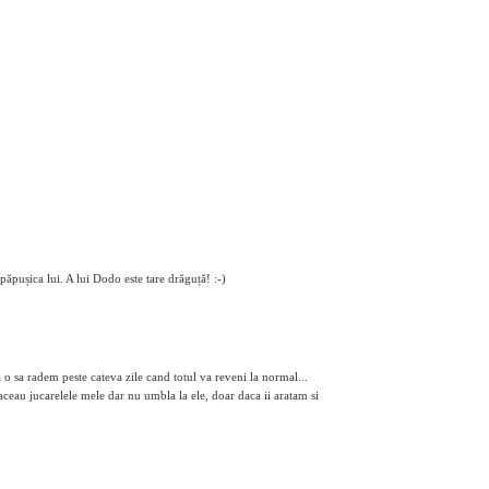
pușica lui. A lui Dodo este tare drăguță! :-)
 o sa radem peste cateva zile cand totul va reveni la normal...
ceau jucarelele mele dar nu umbla la ele, doar daca ii aratam si