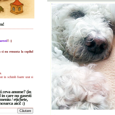
im!
aresti
!! :)
a si nu renunta la copilul
a.
ste in schimb foarte urat si
i ceva anume? (in
 in care nu gasesti
meniu / etichete,
ncearca aici! :)