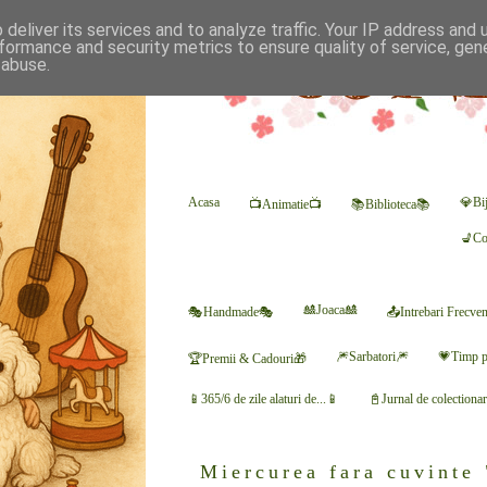
deliver its services and to analyze traffic. Your IP address and
formance and security metrics to ensure quality of service, ge
 abuse.
Acasa
💎Bij
📺Animatie📺
📚Biblioteca📚
💺Co
🎎Joaca🎎
🎭Handmade🎭
📤Intrebari Frecve
🎆Sarbatori🎆
💗Timp p
🏆Premii & Cadouri🎁
📱365/6 de zile alaturi de...📱
📓Jurnal de colectiona
Miercurea fara cuvinte 