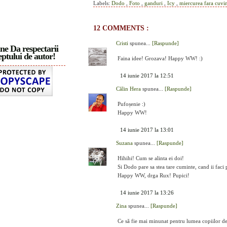
Labels:
Dodo
,
Foto
,
ganduri
,
Icy
,
miercurea fara cuvi
12 COMMENTS :
Cristi
spunea...
[Raspunde]
ne Da respectarii
ptului de autor!
Faina idee! Grozava! Happy WW! :)
14 iunie 2017 la 12:51
Călin Hera
spunea...
[Raspunde]
Pufoșenie :)
Happy WW!
14 iunie 2017 la 13:01
Suzana
spunea...
[Raspunde]
Hihihi! Cum se alinta ei doi!
Si Dodo pare sa stea tare cuminte, cand ii faci
Happy WW, drga Rux! Pupici!
14 iunie 2017 la 13:26
Zina
spunea...
[Raspunde]
Ce să fie mai minunat pentru lumea copiilor dec