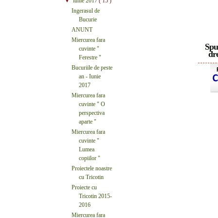
▼
iunie 2017
( 15 )
Ingerasul de
Bucurie
ANUNT
Miercurea fara
Spu
cuvinte "
dre
Ferestre "
Bucuriile de peste
an - Iunie
2017
Miercurea fara
cuvinte " O
perspectiva
aparte "
Miercurea fara
cuvinte "
Lumea
copiilor "
Proiectele noastre
cu Tricotin
Proiecte cu
Tricotin 2015-
2016
Miercurea fara