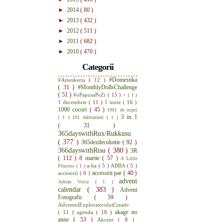
►
2014
( 80 )
►
2013
( 432 )
►
2012
( 511 )
►
2011
( 682 )
►
2010
( 470 )
Categorii
#Domestika
#Ameskeria
( 12 )
( 31 )
#MonthlyDollsChallenge
( 51 )
#oPapusaPeZi
( 15 )
+
( 1 )
1 decembrie
( 11 )
1 iunie
( 16 )
1000 cocori
( 45 )
1001 de nopti
3 in 1
( 1 )
101 dalmatieni
( 1 )
( 31 )
365dayswithRux/Rukkusu
( 377 )
365dezileculottie
( 92 )
366dayswithRisu
( 380 )
3R
( 112 )
8 martie
( 57 )
A Little
a-ha
( 5 )
ABBA
( 5 )
Princess
( 1 )
accesorii par
( 40 )
accesorii
( 6 )
advent
Adrian Voicu
( 1 )
calendar
( 383 )
Advent
Fotografic
( 59 )
AdventulExploratoruluiCreativ
akage no
( 11 )
agenda
( 18 )
anne
( 53 )
Akcent
( 8 )