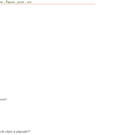
nte
,
Papusi
,
poze
,
ww
 poze!
ât cățeii și păpușile?!