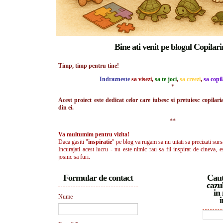
Bine ati venit pe blogul Copilar
Timp, timp pentru tine!
Indrazneste
sa visezi
,
sa te joci
,
sa creezi
,
sa copil
*
Acest proiect este dedicat celor care iubesc si pretuiesc copilari
din ei.
**
Va multumim pentru vizita!
Daca gasiti "
inspiratie
" pe blog va rugam sa nu uitati sa precizati surs
Incurajati acest lucru - nu este nimic rau sa fii inspirat de cineva, e
josnic sa furi.
Formular de contact
Caut
cazul
in 
Nume
i