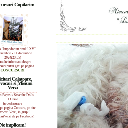
ursuri Copilarim
s "Impodobim bradul XV"
oiembrie - 11 decembrie
2024(23:55)
multe informatii despre
suri puteti gasi pe pagina
CONCURSURI
icitari Calatoare,
vocari si Misiuni
Verzi
 Papusi / Save the Dolls
13 teme
in desfasurare
i pe pagina Concurs, pe site
vocari Verzi, in grupul
ariVerzi de pe Facebook)
Ne implicam!