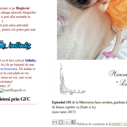
urmari si pe
Bloglovin'
.
i adauga adresele blogurilor
 si poti afla noutatile in
 :)
iti poti salva articolele
, pentru a le putea gasi mai
 sa iti faci cont pe
Inlinkz
,
 fa-l de pe butonul de mai
l cu broscuta
. De indata ce
ece la cont platit ne vei
i noua un vot, care sa ne
ctivitatea!
umim :)!!
ieteni prin GFC
Episodul 145
de la
Miercurea fara cuvinte
,
gazduita 
In lumea copiilor cu Dodo si Icy.
(sase iunie 2017)
Publicat de
copilarim
la
6/14/2017 12