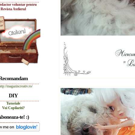
edactor voluntar pentru
Revista Atelierul
Recomandam
DIY
Tutoriale
Voi Copilariti?
boneaza-te! :)