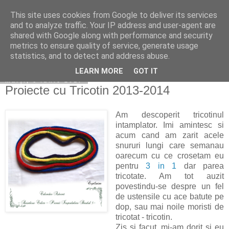
This site uses cookies from Google to deliver its services
Copilarim
and to analyze traffic. Your IP address and user-agent are
shared with Google along with performance and security
metrics to ensure quality of service, generate usage
statistics, and to detect and address abuse.
▼
LEARN MORE
GOT IT
marți, 6 iunie 2017
Proiecte cu Tricotin 2013-2014
Am descoperit tricotinul
intamplator. Imi amintesc si
acum cand am zarit acele
snururi lungi care semanau
oarecum cu ce crosetam eu
pentru
3 in 1
dar parea
tricotate. Am tot auzit
povestindu-se despre un fel
de ustensile cu ace batute pe
dop, sau mai noile moristi de
tricotat - tricotin.
Zis si facut, mi-am dorit si eu