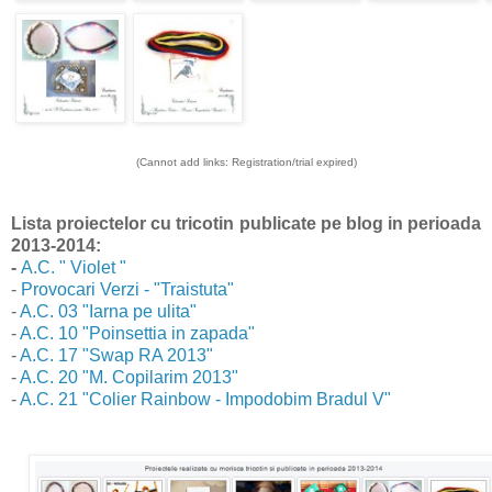
(Cannot add links: Registration/trial expired)
Lista proiectelor cu tricotin publicate pe blog
in perioada
2013-2014
:
-
A.C. " Violet "
-
Provocari Verzi - "Traistuta"
-
A.C. 03 "Iarna pe ulita"
-
A.C. 10 "Poinsettia in zapada"
-
A.C. 17 "Swap RA 2013"
-
A.C. 20 "M. Copilarim 2013"
-
A.C. 21 "Colier Rainbow - Impodobim Bradul V"