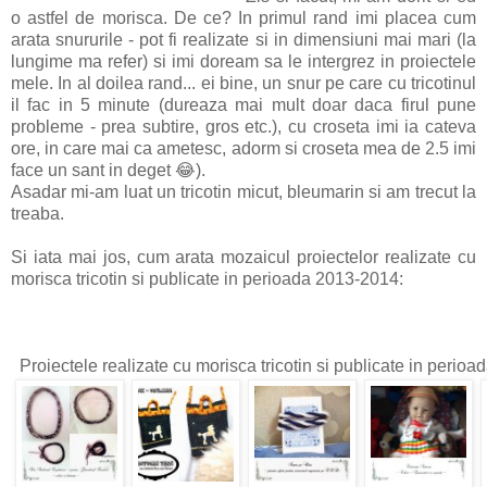
o astfel de morisca. De ce? In primul rand imi placea cum
arata snururile - pot fi realizate si in dimensiuni mai mari (la
lungime ma refer) si imi doream sa le intergrez in proiectele
mele. In al doilea rand... ei bine, un snur pe care cu tricotinul
il fac in 5 minute (dureaza mai mult doar daca firul pune
probleme - prea subtire, gros etc.), cu croseta imi ia cateva
ore, in care mai ca ametesc, adorm si croseta mea de 2.5 imi
face un sant in deget 😂).
Asadar mi-am luat un tricotin micut, bleumarin si am trecut la
treaba.
Si iata mai jos, cum arata mozaicul proiectelor realizate cu
morisca tricotin si publicate in perioada 2013-2014:
Proiectele realizate cu morisca tricotin si publicate in perio