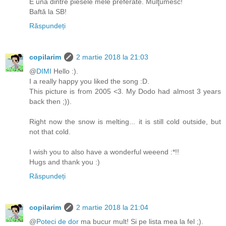
E una dintre piesele mele preferate. Mulţumesc!
Baftă la SB!
Răspundeți
copilarim
2 martie 2018 la 21:03
@
DIMI
Hello :).
I a really happy you liked the song :D.
This picture is from 2005 <3. My Dodo had almost 3 years
back then ;)).
Right now the snow is melting... it is still cold outside, but
not that cold.
I wish you to also have a wonderful weeend :*!!
Hugs and thank you :)
Răspundeți
copilarim
2 martie 2018 la 21:04
@
Poteci de dor
ma bucur mult! Si pe lista mea la fel ;).