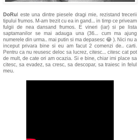
DoRu
l este una dintre piesele dragi mie, rezistand trecerii
tipului frumos. M-am trezit cu ea in gand... in timp ce priveam
fulgii de nea dansand frumos. E vineri (iar) si pe lista
saptamanilor se mai adauga una (36... cum ma ajung
numerele din urma.. mai putin si ma depasesc 😂 ). Nici nu a
inceput privara bine si eu am facut 2 comenzi de.. carti.
Pentru ca nu reusesc deloc sa lucrez, citesc... citesc cat pot
de mult, de cate ori am ocazia. Si e bine, chiar imi place sa
citesc, sa evadez, sa cresc, sa descopar, sa traiesc in felul
meu.