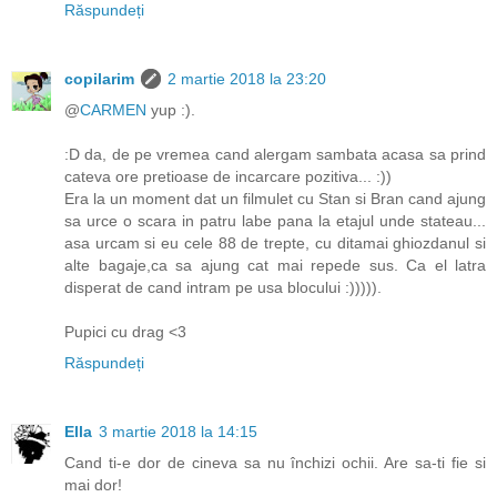
Răspundeți
copilarim
2 martie 2018 la 23:20
@
CARMEN
yup :).
:D da, de pe vremea cand alergam sambata acasa sa prind
cateva ore pretioase de incarcare pozitiva... :))
Era la un moment dat un filmulet cu Stan si Bran cand ajung
sa urce o scara in patru labe pana la etajul unde stateau...
asa urcam si eu cele 88 de trepte, cu ditamai ghiozdanul si
alte bagaje,ca sa ajung cat mai repede sus. Ca el latra
disperat de cand intram pe usa blocului :))))).
Pupici cu drag <3
Răspundeți
Ella
3 martie 2018 la 14:15
Cand ti-e dor de cineva sa nu închizi ochii. Are sa-ti fie si
mai dor!