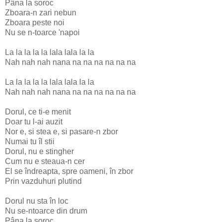
Pâna la soroc
Zboara-n zari nebun
Zboara peste noi
Nu se n-toarce 'napoi
La la la la la lala lala la la
Nah nah nah nana na na na na na na
La la la la la lala lala la la
Nah nah nah nana na na na na na na
Dorul, ce ti-e menit
Doar tu l-ai auzit
Nor e, si stea e, si pasare-n zbor
Numai tu îl stii
Dorul, nu e stingher
Cum nu e steaua-n cer
El se îndreapta, spre oameni, în zbor
Prin vazduhuri plutind
Dorul nu sta în loc
Nu se-ntoarce din drum
Pâna la soroc