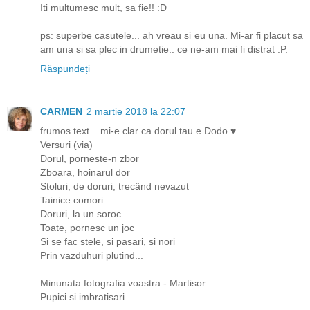
Iti multumesc mult, sa fie!! :D
ps: superbe casutele... ah vreau si eu una. Mi-ar fi placut sa
am una si sa plec in drumetie.. ce ne-am mai fi distrat :P.
Răspundeți
CARMEN
2 martie 2018 la 22:07
frumos text... mi-e clar ca dorul tau e Dodo ♥
Versuri (via)
Dorul, porneste-n zbor
Zboara, hoinarul dor
Stoluri, de doruri, trecând nevazut
Tainice comori
Doruri, la un soroc
Toate, pornesc un joc
Si se fac stele, si pasari, si nori
Prin vazduhuri plutind...
Minunata fotografia voastra - Martisor
Pupici si imbratisari