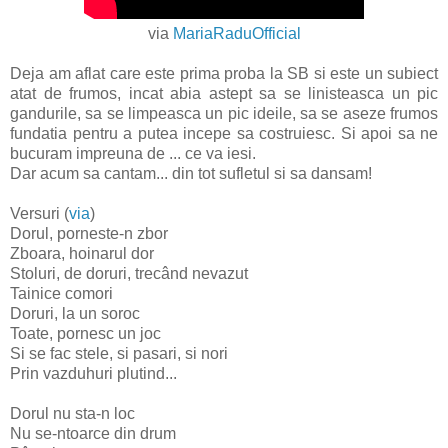
via
MariaRaduOfficial
Deja am aflat care este prima proba la SB si este un subiect
atat de frumos, incat abia astept sa se linisteasca un pic
gandurile, sa se limpeasca un pic ideile, sa se aseze frumos
fundatia pentru a putea incepe sa costruiesc. Si apoi sa ne
bucuram impreuna de ... ce va iesi.
Dar acum sa cantam... din tot sufletul si sa dansam!
Versuri (
via
)
Dorul, porneste-n zbor
Zboara, hoinarul dor
Stoluri, de doruri, trecând nevazut
Tainice comori
Doruri, la un soroc
Toate, pornesc un joc
Si se fac stele, si pasari, si nori
Prin vazduhuri plutind...
Dorul nu sta-n loc
Nu se-ntoarce din drum