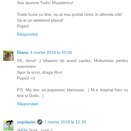
Asa spunea Tudor Musatescu!
Toate bune cu tine, nu ai mai postat nimic in ultimele zile!
Sa ai un weekend placut!
Pupici!
Răspundeți
Diana
4 martie 2018 la 20:06
Oh, dorul! :) Uitasem de acest cantec. Multumesc pentru
reamintire.
Spor la scris, draga Rux!
Pupici! <3
P.S. Ma duc sa pupacesc blanoasa. :) M-a inspirat foto cu
tine si Dodo. :)
Răspundeți
copilarim
7 martie 2018 la 12:39
@
Ella
Sunt.. sunt :)