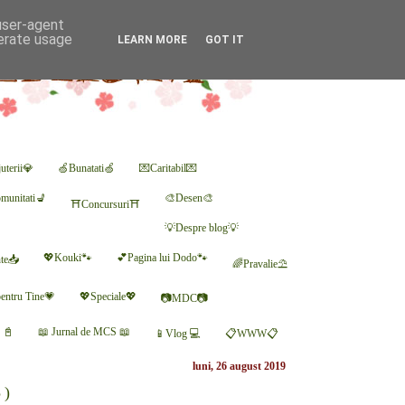
 user-agent
nerate usage
LEARN MORE
GOT IT
uterii💎
🍏Bunatati🍏
💌Caritabil💌
munitati💺
🎨Desen🎨
⛩Concursuri⛩
💡Despre blog💡
💖Kouki🐾
💕Pagina lui Dodo🐾
nte📥
🌈Pravalie⛱
entru Tine💗
💖Speciale💖
📷MDC📷
r 📓
📖 Jurnal de MCS 📖
📱Vlog 💻
📋WWW📋
luni, 26 august 2019
5)