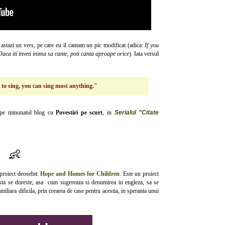
 astazi un vers, pe care eu il cantam un pic modificat (adica:
If you
aca iti inveti inima sa cante, poti canta aproape orice
). Iata versul
o sing, you can sing most anything."
pe minunatul blog cu
Povestiri pe scurt
, in
Serialul ”Citate
👶
 proiect deosebit:
Hope and Homes for Children
. Este un proiect
esta se doreste, asa cum sugereaza si denumirea in engleza, sa se
miliara dificila, prin crearea de case pentru acestia, in speranta unui