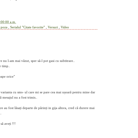
:00:00 a.m.
,
poza
,
Serialul ”Citate favorite”
,
Versuri
,
Video
 nu l-am mai văzut, sper să-l pot gasi cu subtitrare..
e timp..
oape orice"
u varianta cu sms- ul care mi se pare cea mai ușoară pentru mine dar
 mesajul nu a fost trimis..
are au fost lăsați departe de părinți in gija altora, cred că durere mai
..
să aveți !!!