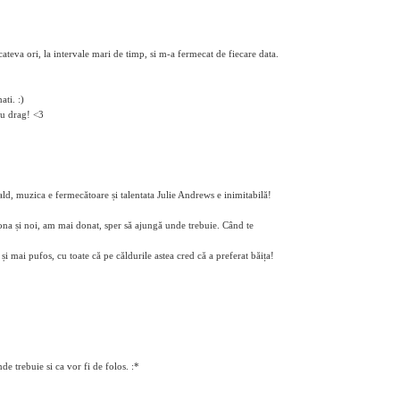
ateva ori, la intervale mari de timp, si m-a fermecat de fiecare data.
ti. :)
cu drag! <3
ald, muzica e fermecătoare și talentata Julie Andrews e inimitabilă!
na și noi, am mai donat, sper să ajungă unde trebuie. Când te
și mai pufos, cu toate că pe căldurile astea cred că a preferat băița!
 trebuie si ca vor fi de folos. :*