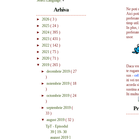
Select Language
▼
Arhiva
Ne poti 
Aici pot
preferate
►
2026
( 3 )
timp util.
►
2025
( 24 )
In plus, 
►
2024
( 395 )
preferate
usor.
►
2023
( 431 )
►
2022
( 142 )
►
2021
( 75 )
►
2020
( 71 )
▼
2019
( 265 )
Daca vrei
te rugam
►
decembrie 2019
( 27
sus -
ce
)
iti vei tr
►
noiembrie 2019
( 18
acorda s
)
sustina a
Iti mult
►
octombrie 2019
( 24
)
Pr
►
septembrie 2019
(
33 )
▼
august 2019
( 32 )
TpT - Episodul
39 [ 19- 30
august 2019 ]