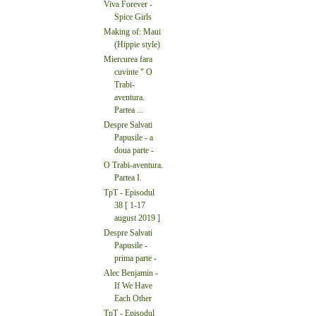
Viva Forever -
Spice Girls
Making of: Maui
(Hippie style)
Miercurea fara
cuvinte " O
Trabi-
aventura.
Partea ...
Despre Salvati
Papusile - a
doua parte -
O Trabi-aventura.
Partea I.
TpT - Episodul
38 [ 1-17
august 2019 ]
Despre Salvati
Papusile -
prima parte -
Alec Benjamin -
If We Have
Each Other
TpT - Episodul