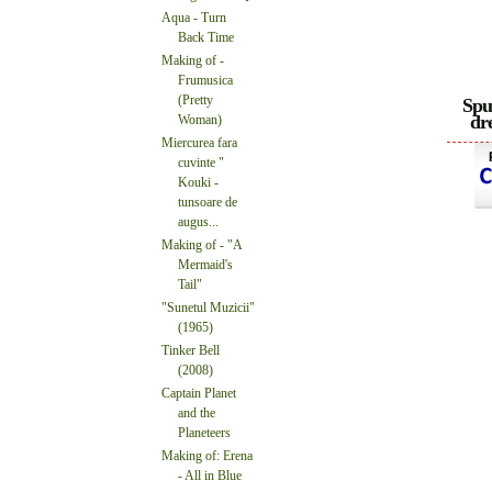
Aqua - Turn
Back Time
Making of -
Frumusica
(Pretty
Spu
dre
Woman)
Miercurea fara
cuvinte "
Kouki -
tunsoare de
augus...
Making of - "A
Mermaid's
Tail"
"Sunetul Muzicii"
(1965)
Tinker Bell
(2008)
Captain Planet
and the
Planeteers
Making of: Erena
- All in Blue