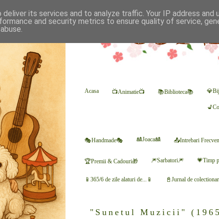
deliver its services and to analyze traffic. Your IP address and
formance and security metrics to ensure quality of service, ge
 abuse.
Acasa
💎Bij
📺Animatie📺
📚Biblioteca📚
💺Co
🎎Joaca🎎
🎭Handmade🎭
📤Intrebari Frecve
🎆Sarbatori🎆
💗Timp p
🏆Premii & Cadouri🎁
📱365/6 de zile alaturi de...📱
📓Jurnal de colectiona
"Sunetul Muzicii" (196