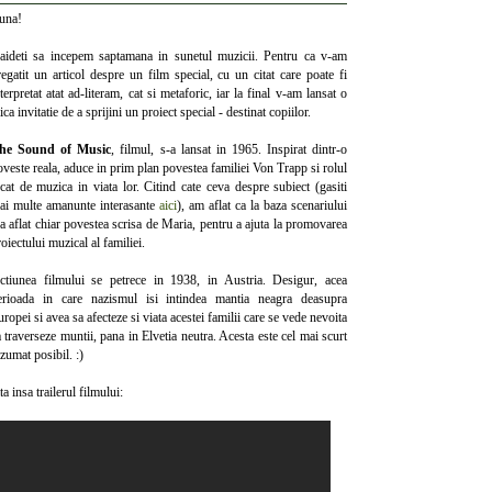
una!
aideti sa incepem saptamana in sunetul muzicii. Pentru ca v-am
regatit un articol despre un film special, cu un citat care poate fi
terpretat atat ad-literam, cat si metaforic, iar la final v-am lansat o
ca invitatie de a sprijini un proiect special - destinat copiilor.
he Sound of Music
, filmul, s-a lansat in 1965. Inspirat dintr-o
oveste reala, aduce in prim plan povestea familiei Von Trapp si rolul
ucat de muzica in viata lor. Citind cate ceva despre subiect (gasiti
ai multe amanunte interasante
aici
), am aflat ca la baza scenariului
-a aflat chiar povestea scrisa de Maria, pentru a ajuta la promovarea
oiectului muzical al familiei.
ctiunea filmului se petrece in 1938, in Austria. Desigur, acea
erioada in care nazismul isi intindea mantia neagra deasupra
ropei si avea sa afecteze si viata acestei familii care se vede nevoita
a traverseze muntii, pana in Elvetia neutra. Acesta este cel mai scurt
zumat posibil. :)
ta insa trailerul filmului: