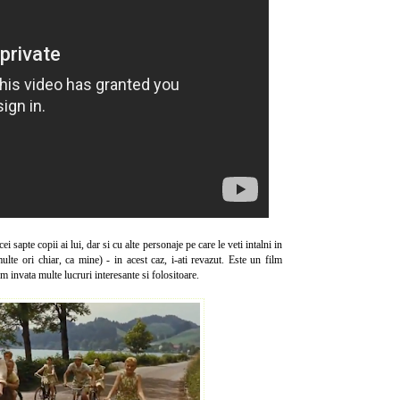
cei sapte copii ai lui, dar si cu alte personaje pe care le veti intalni in
lte ori chiar, ca mine) - in acest caz, i-ati revazut. Este un film
 invata multe lucruri interesante si folositoare.