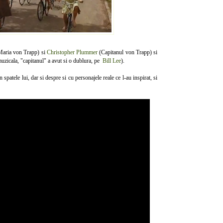
aria von Trapp) si
Christopher Plummer
(Capitanul von Trapp) si
 muzicala, "capitanul" a avut si o dublura, pe
Bill Lee
).
patele lui, dar si despre si cu personajele reale ce l-au inspirat, si