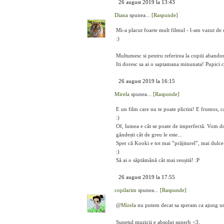
26 august 2019 la 13:43
Diana
spunea...
[Raspunde]
Mi-a placut foarte mult filmul - l-am vazut de c
:)
Multumesc si pentru referirea la copiii abandona
Iti doresc sa ai o saptamana minunata! Pupici 
26 august 2019 la 16:15
Mirela
spunea...
[Raspunde]
E un film care nu te poate plictisi! E frumos, c
:)
Of, lumea e cât se poate de imperfectă. Vom do
gândești cât de greu le este...
Sper că Kooki e tot mai ”prăjiturel”, mai dulce 
:)
Să ai o săptămână cât mai reușită! :P
26 august 2019 la 17:55
copilarim
spunea...
[Raspunde]
@
Mirela
nu putem decat sa speram ca ajung unde
Sunetul muzicii e absolut superb <3.