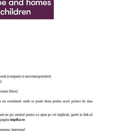
venit (companii si microintreprinderi)
m)
soane fizice)
ea un eveniment unde se poate dona pentru acest proiect de ziua
eti un pic umarul pentru a-i ajuta pe cei implicati, gasiti in link-ul
e pagina
implica-te
.
frumoasa, impreuna!