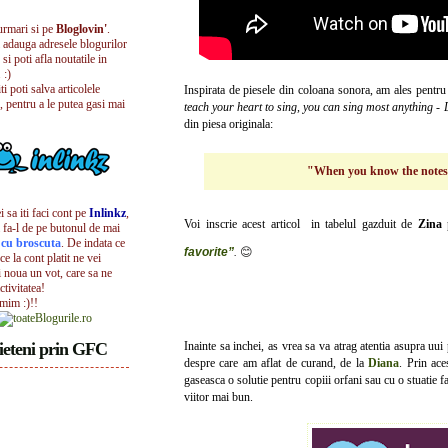
urmari si pe
Bloglovin'
.
i adauga adresele blogurilor
 si poti afla noutatile in
 :)
iti poti salva articolele
Inspirata de piesele din coloana sonora, am ales pentru
, pentru a le putea gasi mai
teach your heart to sing, you can sing most anything - D
din piesa originala:
"When you know the notes t
 sa iti faci cont pe
Inlinkz
,
Voi inscrie acest articol in tabelul gazduit de
Zina
 fa-l de pe butonul de mai
l cu broscuta
. De indata ce
favorite”
.
😊
ece la cont platit ne vei
i noua un vot, care sa ne
ctivitatea!
umim :)!!
ieteni prin GFC
Inainte sa inchei, as vrea sa va atrag atentia asupra uui
despre care am aflat de curand, de la
Diana
. Prin ac
gaseasca o solutie pentru copiii orfani sau cu o stuatie fa
viitor mai bun.