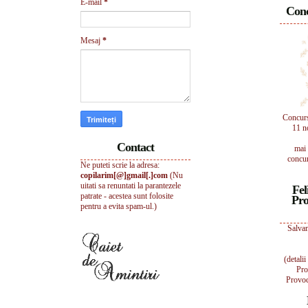
E-mail
*
Conc
Mesaj
*
Concur
11 n
Contact
mai 
concur
Ne puteti scrie la adresa:
copilarim[@]gmail[.]com
(Nu
uitati sa renuntati la parantezele
Fel
patrate - acestea sunt folosite
Pro
pentru a evita spam-ul.)
Salvam
(detali
Pro
Provoc