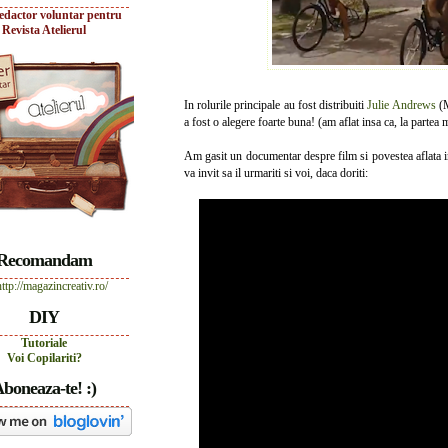
edactor voluntar pentru
Revista Atelierul
In rolurile principale au fost distribuiti
Julie Andrews
(M
a fost o alegere foarte buna! (am aflat insa ca, la partea
Am gasit un documentar despre film si povestea aflata in s
va invit sa il urmariti si voi, daca doriti:
Recomandam
DIY
Tutoriale
Voi Copilariti?
boneaza-te! :)