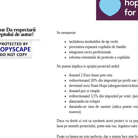
ne Da respectarii
Se urmareste:
ptului de autor!
inchiderea institutiilor de tip vechi
prevenirea separarii copilului de familie
integrarea socio-profesionala
reforma sistemului de protectie a copilului
Ne putem implica si sprijini proiectul astfel:
donand 2 Euro lunar prin sms
redirectionand 20% din impozitul pe profit sau 
devenind erou Team Hope (alergare/inot/ciclis
donand pur si simplu
redirectionand 3,5% din impozitul pe venit (per
alaturandu-ne echipei
daruindu-ne ziua de nastere (adica putem cr
noastra)
Daca va doriti si voi sa sustineti acest proiect si sa pun
lasat pe numele proiectului, putin mai sus, legatura catr
Poate ca lumea nu este perfecta, dar o putem face mai 