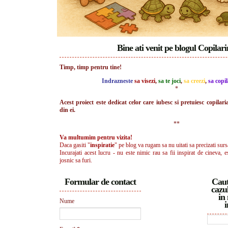
Bine ati venit pe blogul Copilar
Timp, timp pentru tine!
Indrazneste
sa visezi
,
sa te joci
,
sa creezi
,
sa copil
*
Acest proiect este dedicat celor care iubesc si pretuiesc copilari
din ei.
**
Va multumim pentru vizita!
Daca gasiti "
inspiratie
" pe blog va rugam sa nu uitati sa precizati surs
Incurajati acest lucru - nu este nimic rau sa fii inspirat de cineva, e
josnic sa furi.
Formular de contact
Caut
cazul
in 
Nume
i