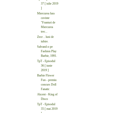
37 [ iulie 2019
]
Miercurea fara
cuvinte
"Franturi de
Miercurea
trec...
Zece .. luni de
iubire.
Salvand-o pe
Fashion Play
Barbie, 1991.
TpT - Episodul
36 [ iunie
2019 ]
Barbie Flower
Fun - premiu
concurs Doll
Fanatic
Akcent - King of
Disco
TpT - Episodul
35 [ mai 2019