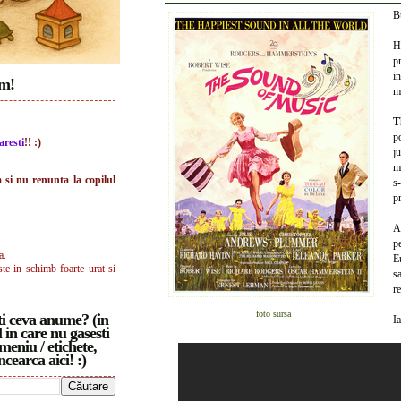
B
H
p
in
im!
mi
T
p
aresti
!! :)
j
m
a si nu renunta la copilul
s
pr
A
p
a.
Eu
ste in schimb foarte urat si
s
re
foto sursa
i ceva anume? (in
Ia
 in care nu gasesti
meniu / etichete,
ncearca aici! :)