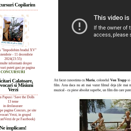
ursuri Copilarim
s "Impodobim bradul XV"
oiembrie - 11 decembrie
2024(23:55)
multe informatii despre
suri puteti gasi pe pagina
CONCURSURI
icitari Calatoare,
Ati facut cunostinta cu
Maria
, colonelul
Von Trapp
si 
vocari si Misiuni
film. Asta daca nu ati mai vazut filmul deja (de mai mu
Verzi
muzical - cu piese absolut superbe, un film din care putem
 Papusi / Save the Dolls
13 teme
in desfasurare
i pe pagina Concurs, pe site
vocari Verzi, in grupul
ariVerzi de pe Facebook)
Ne implicam!