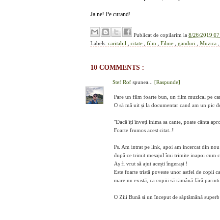
Ja ne! Pe curand!
Publicat de
copilarim
la
8/26/2019 07
Labels:
caritabil
,
citate
,
film
,
Filme
,
ganduri
,
Muzica
10 COMMENTS :
Stef Rof
spunea...
[Raspunde]
Pare un film foarte bun, un film muzical pe care
O să mă uit și la documentar cand am un pic d
"Dacă îți înveți inima sa cante, poate cânta apr
Foarte frumos acest citat..!
Ps. Am intrat pe link, apoi am incercat din no
după ce trimit mesajul îmi trimite inapoi cum că
Aș fi vrut să ajut acești îngerași !
Este foarte tristă poveste unor astfel de copii c
mare nu există, ca copiii să rămână fără parinti
O Ziii Bună si un început de săptămână superb 