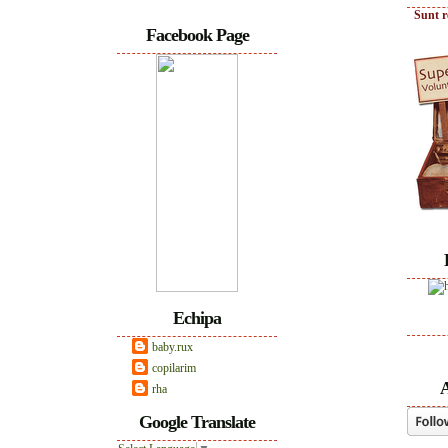
Sunt r
Facebook Page
Echipa
baby.rux
copilarim
A
rha
Google Translate