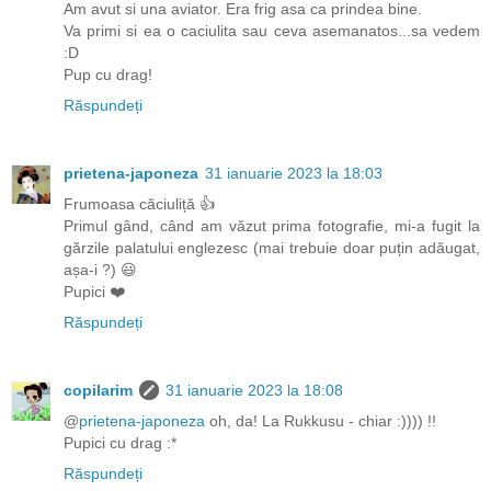
Am avut si una aviator. Era frig asa ca prindea bine.
Va primi si ea o caciulita sau ceva asemanatos...sa vedem
:D
Pup cu drag!
Răspundeți
prietena-japoneza
31 ianuarie 2023 la 18:03
Frumoasa căciuliță 👍
Primul gând, când am văzut prima fotografie, mi-a fugit la
gărzile palatului englezesc (mai trebuie doar puțin adăugat,
așa-i ?) 😃
Pupici ❤️
Răspundeți
copilarim
31 ianuarie 2023 la 18:08
@
prietena-japoneza
oh, da! La Rukkusu - chiar :)))) !!
Pupici cu drag :*
Răspundeți