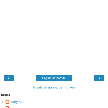
‹
›
Pagina de pornire
Afișați versiunea pentru web
Echipa
baby.rux