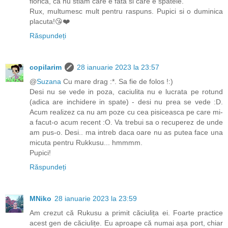
florica, ca nu stiam care e fata si care e spatele.
Rux, multumesc mult pentru raspuns. Pupici si o duminica
placuta!😘❤️
Răspundeți
copilarim
28 ianuarie 2023 la 23:57
@
Suzana
Cu mare drag :*. Sa fie de folos !:)
Desi nu se vede in poza, caciulita nu e lucrata pe rotund
(adica are inchidere in spate) - desi nu prea se vede :D.
Acum realizez ca nu am poze cu cea pisiceasca pe care mi-
a facut-o acum recent :O. Va trebui sa o recuperez de unde
am pus-o. Desi.. ma intreb daca oare nu as putea face una
micuta pentru Rukkusu... hmmmm.
Pupici!
Răspundeți
MNiko
28 ianuarie 2023 la 23:59
Am crezut că Rukusu a primit căciulița ei. Foarte practice
acest gen de căciulițe. Eu aproape că numai așa port, chiar