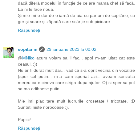
dacă diferă modelul în funcție de ce are mama chef să facă.
Ea ni le face nouă.
Și mie mi-e dor de o iarnă de-aia cu parfum de copilărie, cu
ger și soare și zăpadă care scârție sub picioare.
Răspundeți
copilarim
29 ianuarie 2023 la 00:02
@
MNiko
acum voiam sa ii fac... apoi m-am uitat cat este
ceasul. :))
Nu ar fi durat mult dar... vad ca s-a oprit vecina din vocalize
(sper cel putin... m-a cam speriat azi... aveam senzatia
mereu ca e cineva care striga dupa ajutor :O) si sper sa pot
sa ma odihnesc putin.
Mie imi plac tare mult lucrurile crosetate / tricotate. :D
Sunteti niste norocoase :).
Pupici!
Răspundeți