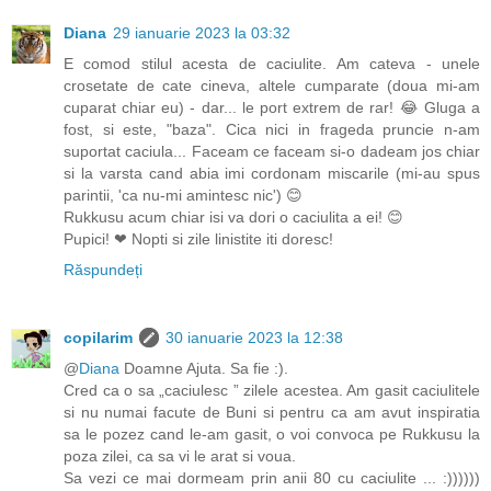
Diana
29 ianuarie 2023 la 03:32
E comod stilul acesta de caciulite. Am cateva - unele
crosetate de cate cineva, altele cumparate (doua mi-am
cuparat chiar eu) - dar... le port extrem de rar! 😂 Gluga a
fost, si este, "baza". Cica nici in frageda pruncie n-am
suportat caciula... Faceam ce faceam si-o dadeam jos chiar
si la varsta cand abia imi cordonam miscarile (mi-au spus
parintii, 'ca nu-mi amintesc nic') 😊
Rukkusu acum chiar isi va dori o caciulita a ei! 😊
Pupici! ❤ Nopti si zile linistite iti doresc!
Răspundeți
copilarim
30 ianuarie 2023 la 12:38
@
Diana
Doamne Ajuta. Sa fie :).
Cred ca o sa „caciulesc ” zilele acestea. Am gasit caciulitele
si nu numai facute de Buni si pentru ca am avut inspiratia
sa le pozez cand le-am gasit, o voi convoca pe Rukkusu la
poza zilei, ca sa vi le arat si voua.
Sa vezi ce mai dormeam prin anii 80 cu caciulite ... :))))))