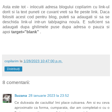
Asta este tot - inlocuiti adresa blogului copilarim cu link-ul
dorit si la text puneti ce cuvant vreti sa fie peste link. Daca
folositi acest cod pentru blog, puteti sa adaugati si sa se
deschida link-ul intr-un tab/pagina nou/a. E suficient sa
adaugati dupa ghilimele puse dupa adresa o pauza si
apoi
target="blank"
.
copilarim
la
1/28/2023 10:47:00 p.m.
Distribuiți
8 comentarii:
Suzana
28 ianuarie 2023 la 23:52
Ce dulceata de caciulita! Imi place culoarea. Am si eu ceva
aproximativ ca forma, cumparata, dar am completat-o cu o