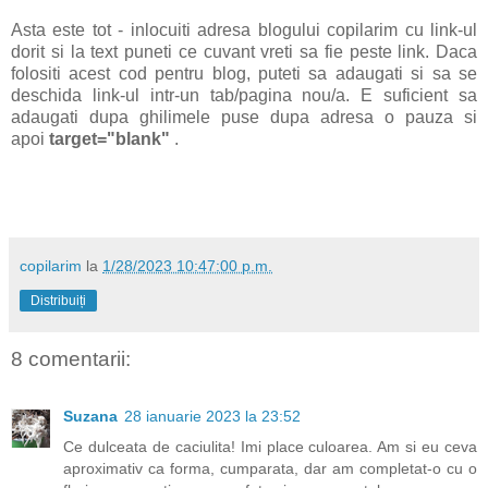
Asta este tot - inlocuiti adresa blogului copilarim cu link-ul
dorit si la text puneti ce cuvant vreti sa fie peste link. Daca
folositi acest cod pentru blog, puteti sa adaugati si sa se
deschida link-ul intr-un tab/pagina nou/a. E suficient sa
adaugati dupa ghilimele puse dupa adresa o pauza si
apoi
target="blank"
.
copilarim
la
1/28/2023 10:47:00 p.m.
Distribuiți
8 comentarii:
Suzana
28 ianuarie 2023 la 23:52
Ce dulceata de caciulita! Imi place culoarea. Am si eu ceva
aproximativ ca forma, cumparata, dar am completat-o cu o