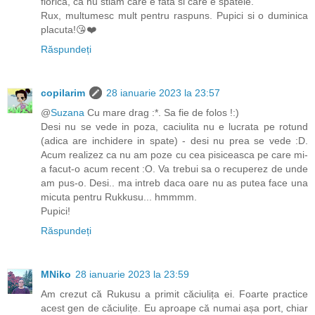
florica, ca nu stiam care e fata si care e spatele.
Rux, multumesc mult pentru raspuns. Pupici si o duminica
placuta!😘❤️
Răspundeți
copilarim
28 ianuarie 2023 la 23:57
@
Suzana
Cu mare drag :*. Sa fie de folos !:)
Desi nu se vede in poza, caciulita nu e lucrata pe rotund
(adica are inchidere in spate) - desi nu prea se vede :D.
Acum realizez ca nu am poze cu cea pisiceasca pe care mi-
a facut-o acum recent :O. Va trebui sa o recuperez de unde
am pus-o. Desi.. ma intreb daca oare nu as putea face una
micuta pentru Rukkusu... hmmmm.
Pupici!
Răspundeți
MNiko
28 ianuarie 2023 la 23:59
Am crezut că Rukusu a primit căciulița ei. Foarte practice
acest gen de căciulițe. Eu aproape că numai așa port, chiar