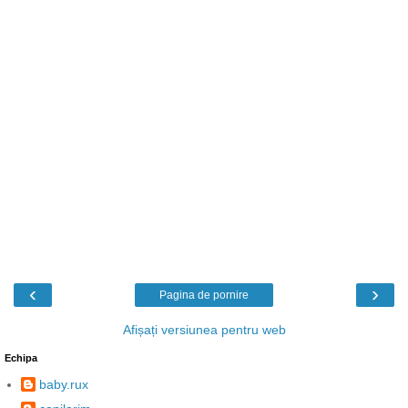
‹
›
Pagina de pornire
Afișați versiunea pentru web
Echipa
baby.rux