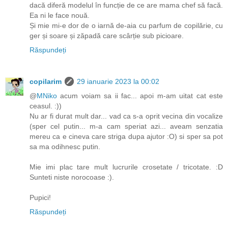
dacă diferă modelul în funcție de ce are mama chef să facă.
Ea ni le face nouă.
Și mie mi-e dor de o iarnă de-aia cu parfum de copilărie, cu
ger și soare și zăpadă care scârție sub picioare.
Răspundeți
copilarim
29 ianuarie 2023 la 00:02
@
MNiko
acum voiam sa ii fac... apoi m-am uitat cat este
ceasul. :))
Nu ar fi durat mult dar... vad ca s-a oprit vecina din vocalize
(sper cel putin... m-a cam speriat azi... aveam senzatia
mereu ca e cineva care striga dupa ajutor :O) si sper sa pot
sa ma odihnesc putin.
Mie imi plac tare mult lucrurile crosetate / tricotate. :D
Sunteti niste norocoase :).
Pupici!
Răspundeți