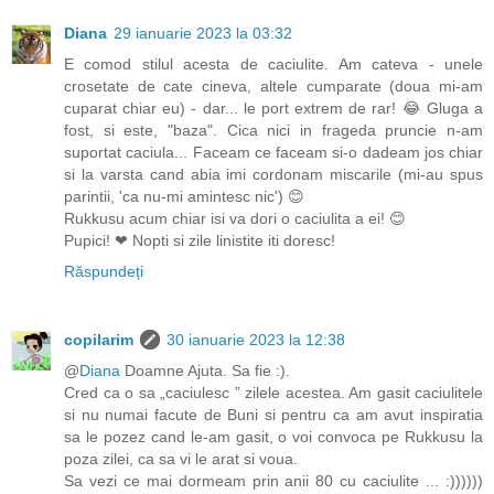
Diana
29 ianuarie 2023 la 03:32
E comod stilul acesta de caciulite. Am cateva - unele
crosetate de cate cineva, altele cumparate (doua mi-am
cuparat chiar eu) - dar... le port extrem de rar! 😂 Gluga a
fost, si este, "baza". Cica nici in frageda pruncie n-am
suportat caciula... Faceam ce faceam si-o dadeam jos chiar
si la varsta cand abia imi cordonam miscarile (mi-au spus
parintii, 'ca nu-mi amintesc nic') 😊
Rukkusu acum chiar isi va dori o caciulita a ei! 😊
Pupici! ❤ Nopti si zile linistite iti doresc!
Răspundeți
copilarim
30 ianuarie 2023 la 12:38
@
Diana
Doamne Ajuta. Sa fie :).
Cred ca o sa „caciulesc ” zilele acestea. Am gasit caciulitele
si nu numai facute de Buni si pentru ca am avut inspiratia
sa le pozez cand le-am gasit, o voi convoca pe Rukkusu la
poza zilei, ca sa vi le arat si voua.
Sa vezi ce mai dormeam prin anii 80 cu caciulite ... :))))))