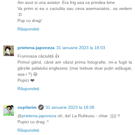
Am avut si una aviator. Era frig asa ca prindea bine.
Va primi si ea o caciulita sau ceva asemanatos...sa vedem
:D
Pup cu drag!
Răspundeți
prietena-japoneza
31 ianuarie 2023 la 18:03
Frumoasa căciuliță 👍
Primul gând, când am văzut prima fotografie, mi-a fugit la
gărzile palatului englezesc (mai trebuie doar puțin adăugat,
așa-i ?) 😃
Pupici ❤️
Răspundeți
copilarim
31 ianuarie 2023 la 18:08
@
prietena-japoneza
oh, da! La Rukkusu - chiar :)))) !!
Pupici cu drag :*
Răspundeți