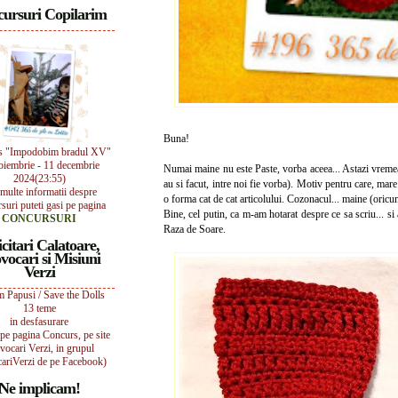
ursuri Copilarim
Buna!
s "Impodobim bradul XV"
oiembrie - 11 decembrie
Numai maine nu este Paste, vorba aceea... Astazi vremea
2024(23:55)
au si facut, intre noi fie vorba). Motiv pentru care, mar
multe informatii despre
o forma cat de cat articolului. Cozonacul... maine (oricum
suri puteti gasi pe pagina
Bine, cel putin, ca m-am hotarat despre ce sa scriu... 
CONCURSURI
Raza de Soare.
icitari Calatoare,
vocari si Misiuni
Verzi
 Papusi / Save the Dolls
13 teme
in desfasurare
i pe pagina Concurs, pe site
vocari Verzi, in grupul
ariVerzi de pe Facebook)
Ne implicam!