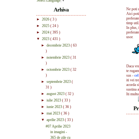
Select Language
▼
Arhiva
Ne poti 
Aici pot
preferate
►
2026
( 3 )
timp util.
►
2025
( 24 )
In plus, 
►
2024
( 395 )
preferate
usor.
▼
2023
( 431 )
►
decembrie 2023
( 63
)
►
noiembrie 2023
( 31
)
Daca vrei
►
octombrie 2023
( 32
te rugam
)
sus -
ce
iti vei tr
►
septembrie 2023
(
acorda s
31 )
sustina a
►
august 2023
( 32 )
Iti mult
►
iulie 2023
( 33 )
►
iunie 2023
( 36 )
Pr
►
mai 2023
( 36 )
▼
aprilie 2023
( 33 )
#07 Aprilie 2023
in imagini -
365 de zile cu