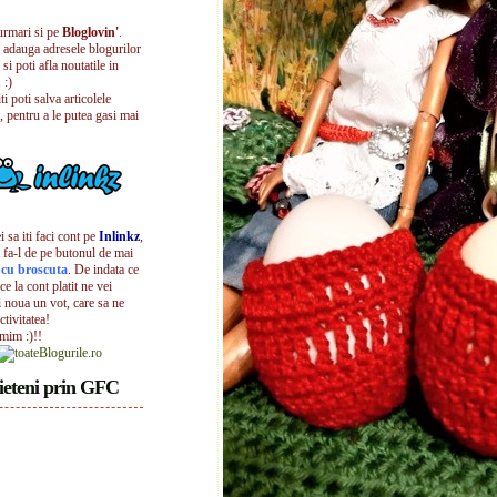
urmari si pe
Bloglovin'
.
i adauga adresele blogurilor
 si poti afla noutatile in
 :)
iti poti salva articolele
, pentru a le putea gasi mai
 sa iti faci cont pe
Inlinkz
,
 fa-l de pe butonul de mai
l cu broscuta
. De indata ce
ece la cont platit ne vei
i noua un vot, care sa ne
ctivitatea!
umim :)!!
ieteni prin GFC