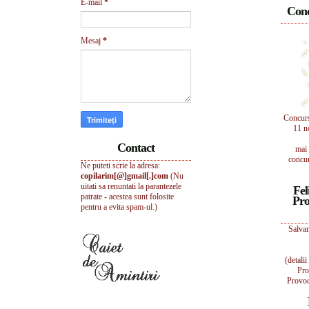
E-mail
*
Conc
Mesaj
*
Concur
11 n
Contact
mai 
concur
Ne puteti scrie la adresa:
copilarim[@]gmail[.]com
(Nu
uitati sa renuntati la parantezele
Fel
patrate - acestea sunt folosite
Pro
pentru a evita spam-ul.)
Salvam
(detali
Pro
Provoc