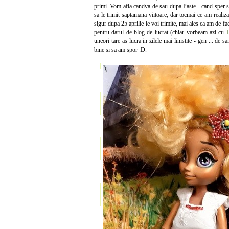
primi. Vom afla candva de sau dupa Paste - cand sper 
sa le trimit saptamana viitoare, dar tocmai ce am realiz
sigur dupa 25 aprilie le voi trimite, mai ales ca am de fa
pentru darul de blog de lucrat (chiar vorbeam azi cu
uneori tare as lucra in zilele mai linistite - gen ... de
bine si sa am spor :D.