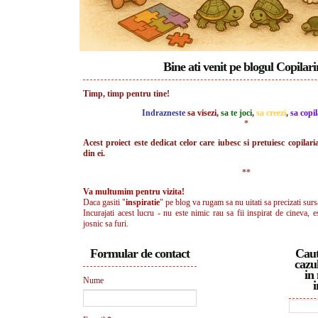
Bine ati venit pe blogul Copilar
Timp, timp pentru tine!
Indrazneste
sa visezi
,
sa te joci
,
sa creezi
,
sa copil
*
Acest proiect este dedicat celor care iubesc si pretuiesc copilari
din ei.
**
Va multumim pentru vizita!
Daca gasiti "
inspiratie
" pe blog va rugam sa nu uitati sa precizati surs
Incurajati acest lucru - nu este nimic rau sa fii inspirat de cineva, e
josnic sa furi.
Formular de contact
Caut
cazul
in 
Nume
i