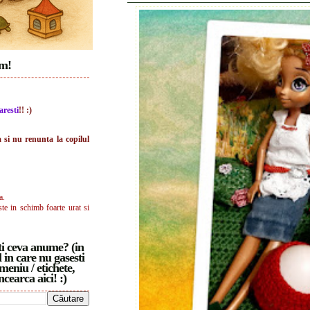
im!
aresti
!! :)
a si nu renunta la copilul
a.
ste in schimb foarte urat si
i ceva anume? (in
 in care nu gasesti
meniu / etichete,
ncearca aici! :)