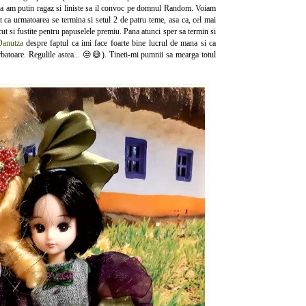
sa am putin ragaz si liniste sa il convoc pe domnul Random. Voiam
at ca urmatoarea se termina si setul 2 de patru teme, asa ca, cel mai
cut si fustite pentru papuselele premiu. Pana atunci sper sa termin si
Danutza
despre faptul ca imi face foarte bine lucrul de mana si ca
 sarbatoare. Regulile astea... 😒😅). Tineti-mi pumnii sa mearga totul