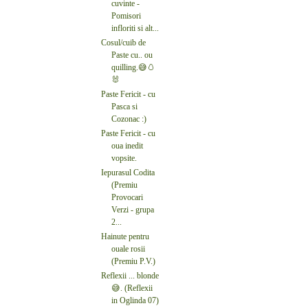
cuvinte -
Pomisori
infloriti si alt...
Cosul/cuib de
Paste cu.. ou
quilling.😅🥚
🐰
Paste Fericit - cu
Pasca si
Cozonac :)
Paste Fericit - cu
oua inedit
vopsite.
Iepurasul Codita
(Premiu
Provocari
Verzi - grupa
2...
Hainute pentru
ouale rosii
(Premiu P.V.)
Reflexii ... blonde
😅. (Reflexii
in Oglinda 07)