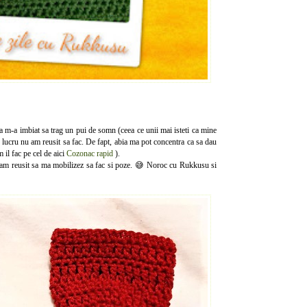
 m-a imbiat sa trag un pui de somn (ceea ce unii mai isteti ca mine
e lucru nu am reusit sa fac. De fapt, abia ma pot concentra ca sa dau
 il fac pe cel de aici
Cozonac rapid
).
si am reusit sa ma mobilizez sa fac si poze. 😅 Noroc cu Rukkusu si