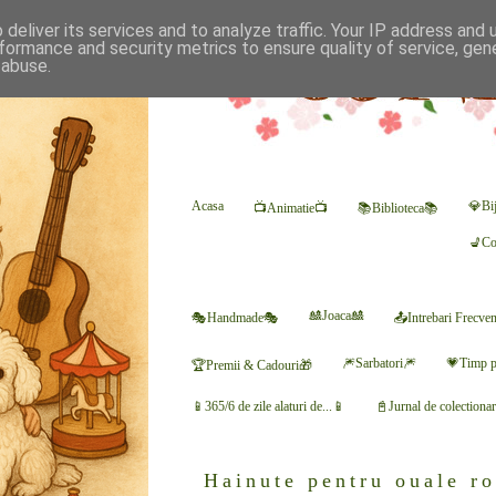
deliver its services and to analyze traffic. Your IP address and
formance and security metrics to ensure quality of service, ge
 abuse.
Acasa
💎Bij
📺Animatie📺
📚Biblioteca📚
💺Co
🎎Joaca🎎
🎭Handmade🎭
📤Intrebari Frecve
🎆Sarbatori🎆
💗Timp p
🏆Premii & Cadouri🎁
📱365/6 de zile alaturi de...📱
📓Jurnal de colectiona
Hainute pentru ouale ro