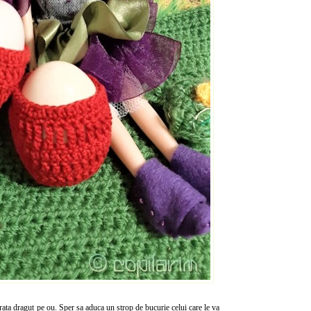
ata dragut pe ou. Sper sa aduca un strop de bucurie celui care le va