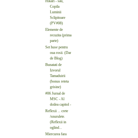
Hikari - sau,
Copila
Luminii
Sclipitoare
(PV#08)
Elemente de
recuzita (prima
parte)
Set huse pentru
oua rosii. (Dar
de Blog)
Bunatati de
Izvorul
Tamaduirii
(bonus reteta
grisine)
#06 Jurnal de
MSC - Al
doilea capitol -
Reflexii ... crete
/snurulete.
(Reflexii in
oglind...
Miercurea fara