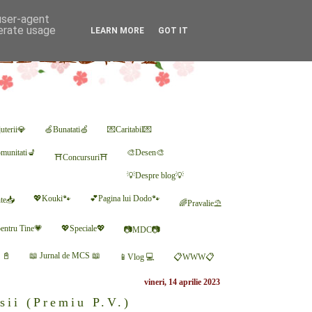
 user-agent
nerate usage
LEARN MORE
GOT IT
uterii💎
🍏Bunatati🍏
💌Caritabil💌
munitati💺
🎨Desen🎨
⛩Concursuri⛩
💡Despre blog💡
💖Kouki🐾
💕Pagina lui Dodo🐾
nte📥
🌈Pravalie⛱
entru Tine💗
💖Speciale💖
📷MDC📷
r 📓
📖 Jurnal de MCS 📖
📱Vlog 💻
📋WWW📋
vineri, 14 aprilie 2023
sii (Premiu P.V.)