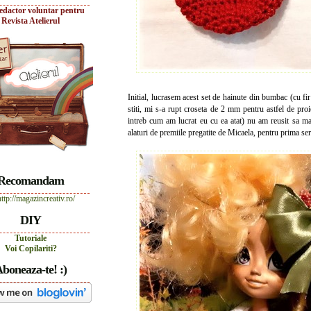
edactor voluntar pentru
Revista Atelierul
Initial, lucrasem acest set de hainute din bumbac (cu f
stiti, mi s-a rupt croseta de 2 mm pentru astfel de pro
intreb cum am lucrat eu cu ea atat) nu am reusit sa mai 
alaturi de premiile pregatite de Micaela, pentru prima se
Recomandam
DIY
Tutoriale
Voi Copilariti?
boneaza-te! :)