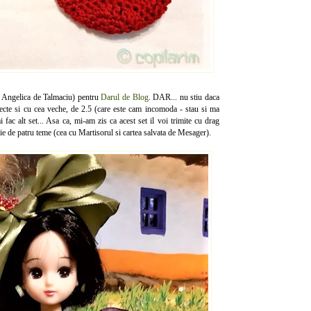
ir Angelica de Talmaciu) pentru
Darul de Blog
. DAR... nu stiu daca
iecte si cu cea veche, de 2.5 (care este cam incomoda - stau si ma
fac alt set... Asa ca, mi-am zis ca acest set il voi trimite cu drag
rie de patru teme (cea cu Martisorul si cartea salvata de Mesager).