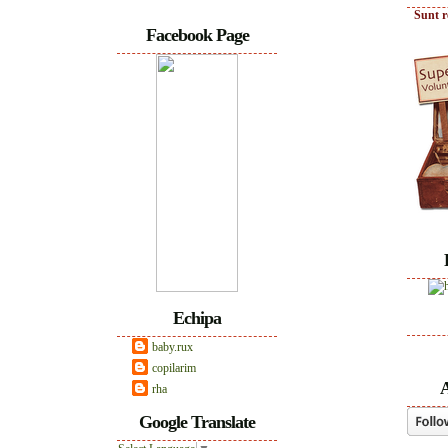
Sunt r
Facebook Page
Echipa
baby.rux
copilarim
A
rha
Google Translate