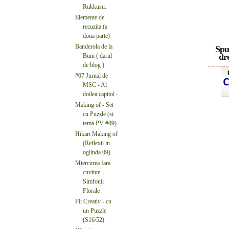
Rukkusu.
Elemente de
recuzita (a
doua parte)
Banderola de la
Spu
dre
Buni ( darul
de blog )
#07 Jurnal de
MSC - Al
doilea capitol -
Making of - Set
cu Puzzle (si
tema PV #09)
Hikari Making of
(Reflexii in
oglinda 09)
Miercurea fara
cuvinte -
Simfonii
Florale
Fii Creativ - cu
un Puzzle
(S16/52)