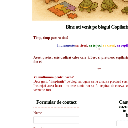
Bine ati venit pe blogul Copilar
Timp, timp pentru tine!
Indrazneste
sa visezi
,
sa te joci
,
sa creezi
,
sa copil
*
Acest proiect este dedicat celor care iubesc si pretuiesc copilari
din ei.
**
Va multumim pentru vizita!
Daca gasiti "
inspiratie
" pe blog va rugam sa nu uitati sa precizati surs
Incurajati acest lucru - nu este nimic rau sa fii inspirat de cineva, e
josnic sa furi.
Formular de contact
Caut
cazul
in 
Nume
i