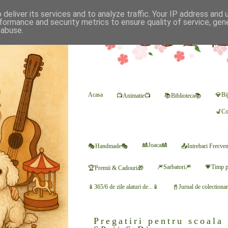
deliver its services and to analyze traffic. Your IP address and
formance and security metrics to ensure quality of service, ge
 abuse.
Acasa
💎Bij
📺Animatie📺
📚Biblioteca📚
💺Co
🎎Joaca🎎
🎭Handmade🎭
📤Intrebari Frecve
🎆Sarbatori🎆
💗Timp p
🏆Premii & Cadouri🎁
📱365/6 de zile alaturi de...📱
📓Jurnal de colectiona
Pregatiri pentru scoala 