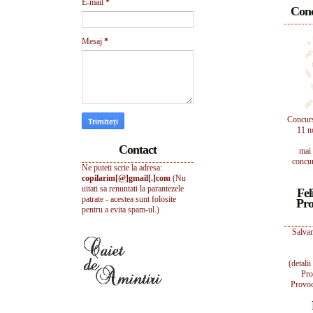
E-mail
*
Conc
Mesaj
*
Concur
11 n
Contact
mai 
concur
Ne puteti scrie la adresa:
copilarim[@]gmail[.]com
(Nu
uitati sa renuntati la parantezele
Fel
patrate - acestea sunt folosite
Pro
pentru a evita spam-ul.)
Salvam
(detali
Pro
Provoc