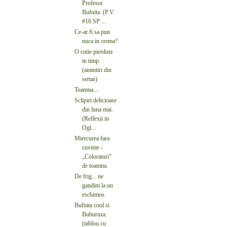
Profesor
Bufnita. (P.V.
#16 SP ...
Ce-ar fi sa pun
nuca in crema?
O cutie pierduta
in timp.
(amintiri din
sertar)
Toamna....
Sclipiri delicioase
din luna mai.
(Reflexii in
Ogl...
Miercurea fara
cuvinte -
„Coloraturi”
de toamna.
De frig... ne
gandim la un
eschimos.
Bufnita cool si
Buburuza.
(tablou cu