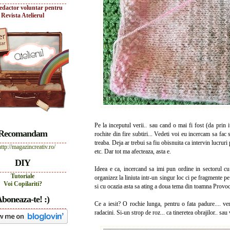
edactor voluntar pentru
Revista Atelierul
Pe la inceputul verii.. sau cand o mai fi fost (da prin 
Recomandam
rochite din fire subtiri... Vedeti voi eu incercam sa fac s
treaba. Deja ar trebui sa fiu obisnuita ca intervin lucruri
etc. Dar tot ma afecteaza, asta e.
DIY
Ideea e ca, incercand sa imi pun ordine in sectorul cu
Tutoriale
organizez la liniuta intr-un singur loc ci pe fragmente 
Voi Copilariti?
si cu ocazia asta sa ating a doua tema din toamna Provoc
boneaza-te! :)
Ce a iesit? O rochie lunga, pentru o fata padure.... ver
radacini. Si-un strop de roz... ca tineretea obrajilor.. sau