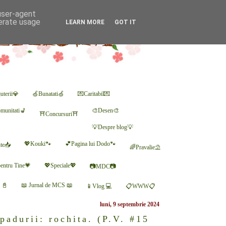
 user-agent
nerate usage
LEARN MORE
GOT IT
uterii💎
🍏Bunatati🍏
💌Caritabil💌
munitati💺
🎨Desen🎨
⛩Concursuri⛩
💡Despre blog💡
💖Kouki🐾
💕Pagina lui Dodo🐾
nte📥
🌈Pravalie⛱
entru Tine💗
💖Speciale💖
📷MDC📷
r 📓
📖 Jurnal de MCS 📖
📱Vlog 💻
📋WWW📋
luni, 9 septembrie 2024
padurii: rochita. (P.V. #15