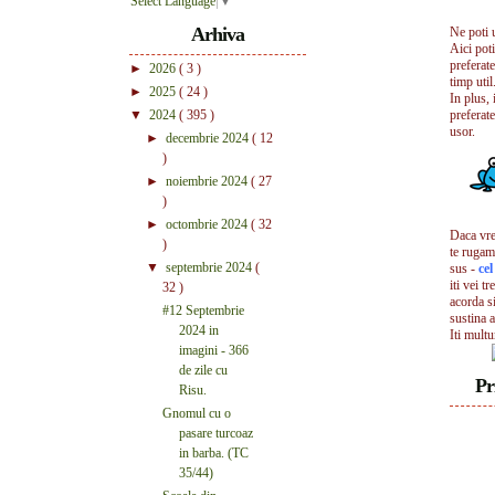
Select Language
▼
Arhiva
Ne poti 
Aici pot
preferate
►
2026
( 3 )
timp util.
►
2025
( 24 )
In plus, 
▼
2024
( 395 )
preferate
usor.
►
decembrie 2024
( 12
)
►
noiembrie 2024
( 27
)
►
octombrie 2024
( 32
Daca vrei
)
te rugam
▼
septembrie 2024
(
sus -
ce
iti vei tr
32 )
acorda s
#12 Septembrie
sustina a
2024 in
Iti mult
imagini - 366
de zile cu
Pr
Risu.
Gnomul cu o
pasare turcoaz
in barba. (TC
35/44)