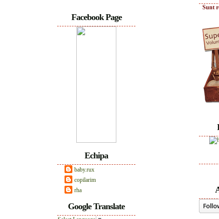
Sunt r
Facebook Page
Echipa
baby.rux
copilarim
A
rha
Google Translate