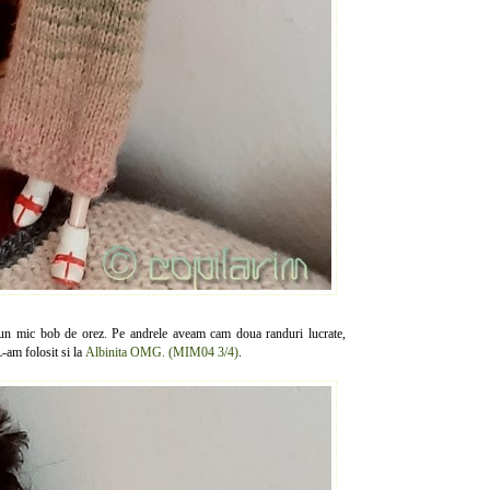
e un mic bob de orez. Pe andrele aveam cam doua randuri lucrate,
L-am folosit si la
Albinita OMG. (MIM04 3/4)
.