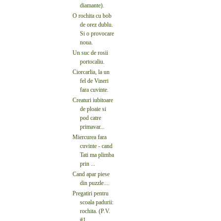
diamante).
O rochita cu bob
de orez dublu.
Si o provocare
noua.
Un suc de rosii
portocaliu.
Ciorcarlia, la un
fel de Vineri
fara cuvinte.
Creaturi iubitoare
de ploaie si
pod catre
primavar...
Miercurea fara
cuvinte - cand
Tati ma plimba
prin ...
Cand apar piese
din puzzle....
Pregatiri pentru
scoala padurii:
rochita. (P.V.
#1...