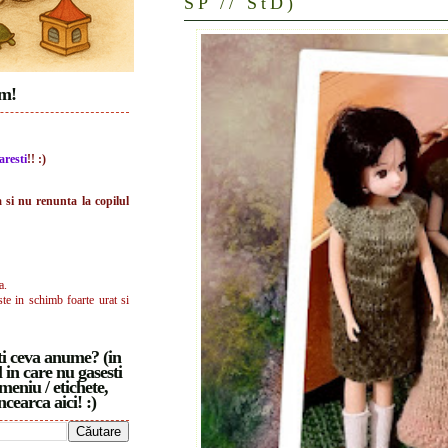
SP // StD)
im!
aresti
!! :)
a si nu renunta la copilul
a.
ste in schimb foarte urat si
i ceva anume? (in
 in care nu gasesti
meniu / etichete,
ncearca aici! :)