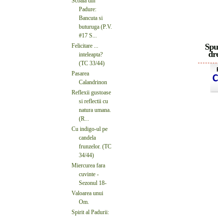
Scoala din
Padure:
Bancuta si
buturuga (P.V.
#17 S...
Spu
Felicitare ...
dre
inteleapta?
(TC 33/44)
Pasarea
Calandrinon
Reflexii gustoase
si reflectii cu
natura umana.
(R...
Cu indigo-ul pe
candela
frunzelor. (TC
34/44)
Miercurea fara
cuvinte -
Sezonul 18-
Valoarea unui
Om.
Spirit al Padurii: