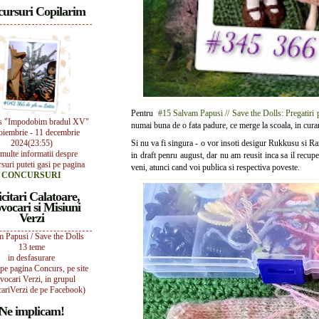
ursuri Copilarim
Pentru
#15 Salvam Papusi // Save the Dolls: Pregatiri 
s "Impodobim bradul XV"
numai buna de o fata padure, ce merge la scoala, in cura
oiembrie - 11 decembrie
2024(23:55)
Si nu va fi singura - o vor insoti desigur Rukkusu si R
multe informatii despre
in draft penru august, dar nu am reusit inca sa il recuper
suri puteti gasi pe pagina
veni, atunci cand voi publica si respectiva poveste.
CONCURSURI
icitari Calatoare,
vocari si Misiuni
Verzi
 Papusi / Save the Dolls
13 teme
in desfasurare
i pe pagina Concurs, pe site
vocari Verzi, in grupul
ariVerzi de pe Facebook)
Ne implicam!