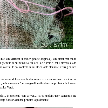
iunie, am verificat in folder, pozele originale), am lucrat mai multe
i premiile si nu numai sa fiu la zi. Ca a iesit cu totul altceva, e alta
 pe care nu le pot controla si imi strica toate planurile, distrug munca
 de sortat si insemnarile din august si ce nu am mai reusit eu sa
pe „unde am apucat”, m-am gandit sa finalizez un proiect abia inceput
arilor Verzi.
de.... in crestetul, cum ar veni... si cu unduiri usor pamantii spre
 vraja florilor ascunse prindtre talpi desculte.