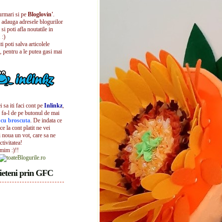
urmari si pe
Bloglovin'
.
i adauga adresele blogurilor
 si poti afla noutatile in
 :)
iti poti salva articolele
, pentru a le putea gasi mai
 sa iti faci cont pe
Inlinkz
,
 fa-l de pe butonul de mai
l cu broscuta
. De indata ce
ece la cont platit ne vei
i noua un vot, care sa ne
ctivitatea!
umim :)!!
ieteni prin GFC