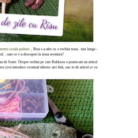
pentru scoala padurii.
, Risu s-a ales cu o rochita noua.. una lunga -
nd... oare ce v-a descoperi in noua aventura?
aza de Soare. Despre rochita pe care Rukkusu o poarta am un articol
ez (voi introduce eventual ulterior aici link, sau in alt articol ce va