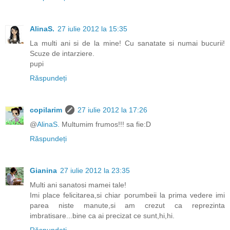
AlinaS.
27 iulie 2012 la 15:35
La multi ani si de la mine! Cu sanatate si numai bucurii!
Scuze de intarziere.
pupi
Răspundeți
copilarim
27 iulie 2012 la 17:26
@
AlinaS.
Multumim frumos!!! sa fie:D
Răspundeți
Gianina
27 iulie 2012 la 23:35
Multi ani sanatosi mamei tale!
Imi place felicitarea,si chiar porumbeii la prima vedere imi
parea niste manute,si am crezut ca reprezinta
imbratisare...bine ca ai precizat ce sunt,hi,hi.
Răspundeți