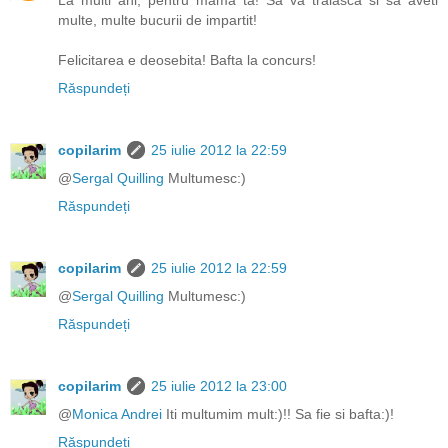
La multi ani, pentru mama ta! Sa va traiasca si sa aveti
multe, multe bucurii de impartit!
Felicitarea e deosebita! Bafta la concurs!
Răspundeți
copilarim
25 iulie 2012 la 22:59
@
Sergal Quilling
Multumesc:)
Răspundeți
copilarim
25 iulie 2012 la 22:59
@
Sergal Quilling
Multumesc:)
Răspundeți
copilarim
25 iulie 2012 la 23:00
@
Monica Andrei
Iti multumim mult:)!! Sa fie si bafta:)!
Răspundeți