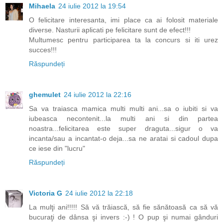
Mihaela
24 iulie 2012 la 19:54
O felicitare interesanta, imi place ca ai folosit materiale
diverse. Nasturii aplicati pe felicitare sunt de efect!!!
Multumesc pentru participarea ta la concurs si iti urez
succes!!!
Răspundeți
ghemulet
24 iulie 2012 la 22:16
Sa va traiasca mamica multi multi ani...sa o iubiti si va
iubeasca necontenit...la multi ani si din partea
noastra...felicitarea este super draguta...sigur o va
incanta/sau a incantat-o deja...sa ne aratai si cadoul dupa
ce iese din "lucru"
Răspundeți
Victoria G
24 iulie 2012 la 22:18
La mulţi ani!!!!! Să vă trăiască, să fie sănătoasă ca să vă
bucuraţi de dânsa şi invers :-) ! O pup şi numai gânduri