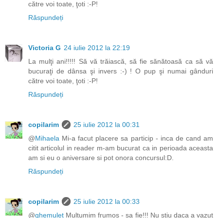
către voi toate, ţoti :-P!
Răspundeți
Victoria G
24 iulie 2012 la 22:19
La mulţi ani!!!!! Să vă trăiască, să fie sănătoasă ca să vă
bucuraţi de dânsa şi invers :-) ! O pup şi numai gânduri
către voi toate, ţoti :-P!
Răspundeți
copilarim
25 iulie 2012 la 00:31
@
Mihaela
Mi-a facut placere sa particip - inca de cand am
citit articolul in reader m-am bucurat ca in perioada aceasta
am si eu o aniversare si pot onora concursul:D.
Răspundeți
copilarim
25 iulie 2012 la 00:33
@
ghemulet
Multumim frumos - sa fie!!! Nu stiu daca a vazut