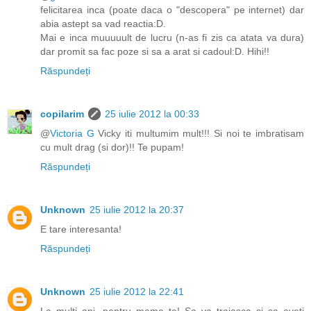
felicitarea inca (poate daca o "descopera" pe internet) dar
abia astept sa vad reactia:D.
Mai e inca muuuuult de lucru (n-as fi zis ca atata va dura)
dar promit sa fac poze si sa a arat si cadoul:D. Hihi!!
Răspundeți
copilarim
25 iulie 2012 la 00:33
@
Victoria G
Vicky iti multumim mult!!! Si noi te imbratisam
cu mult drag (si dor)!! Te pupam!
Răspundeți
Unknown
25 iulie 2012 la 20:37
E tare interesanta!
Răspundeți
Unknown
25 iulie 2012 la 22:41