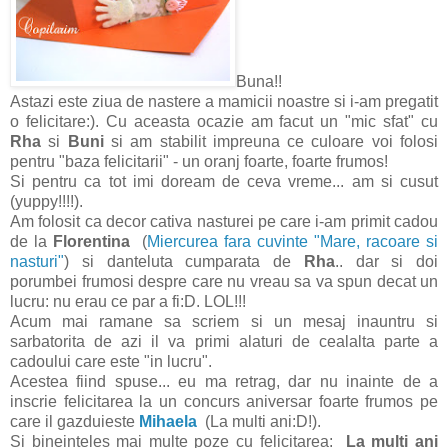
Buna!!
Astazi este ziua de nastere a mamicii noastre si i-am pregatit
o felicitare:). Cu aceasta ocazie am facut un "mic sfat" cu
Rha
si
Buni
si am stabilit impreuna ce culoare voi folosi
pentru "baza felicitarii" - un oranj foarte, foarte frumos!
Si pentru ca tot imi doream de ceva vreme... am si cusut
(yuppy!!!!).
Am folosit ca decor cativa nasturei pe care i-am primit cadou
de la
Florentina
(
Miercurea fara cuvinte "Mare, racoare si
nasturi"
) si danteluta cumparata de
Rha
.. dar si doi
porumbei frumosi despre care nu vreau sa va spun decat un
lucru: nu erau ce par a fi:D. LOL!!!
Acum mai ramane sa scriem si un mesaj inauntru si
sarbatorita de azi il va primi alaturi de cealalta parte a
cadoului care este "in lucru".
Acestea fiind spuse... eu ma retrag, dar nu inainte de a
inscrie felicitarea la un concurs aniversar foarte frumos pe
care il gazduieste
Mihaela
(La multi ani:D!).
Si bineinteles mai multe poze cu felicitarea:
La multi ani