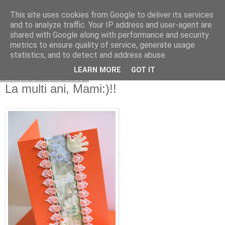
This site uses cookies from Google to deliver its services
Copilarim
and to analyze traffic. Your IP address and user-agent are
shared with Google along with performance and security
metrics to ensure quality of service, generate usage
statistics, and to detect and address abuse.
▼
LEARN MORE
GOT IT
marți, 24 iulie 2012
La multi ani, Mami:)!!