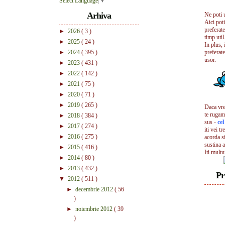
Select Language
▼
Arhiva
Ne poti 
Aici pot
preferate
►
2026
( 3 )
timp util.
►
2025
( 24 )
In plus, 
►
2024
( 395 )
preferate
usor.
►
2023
( 431 )
►
2022
( 142 )
►
2021
( 75 )
►
2020
( 71 )
►
2019
( 265 )
Daca vrei
te rugam
►
2018
( 384 )
sus -
ce
►
2017
( 274 )
iti vei tr
►
2016
( 275 )
acorda s
sustina a
►
2015
( 416 )
Iti mult
►
2014
( 80 )
►
2013
( 432 )
Pr
▼
2012
( 511 )
►
decembrie 2012
( 56
)
►
noiembrie 2012
( 39
)