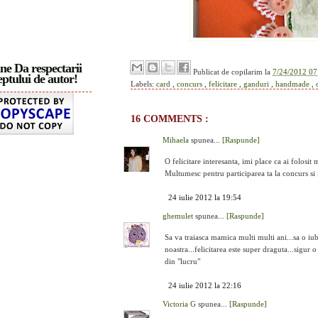
ne Da respectarii
Publicat de
copilarim
la
7/24/2012 07
ptului de autor!
Labels:
card
,
concurs
,
felicitare
,
ganduri
,
handmade
,
16 COMMENTS :
Mihaela
spunea...
[Raspunde]
O felicitare interesanta, imi place ca ai folosit 
Multumesc pentru participarea ta la concurs si i
24 iulie 2012 la 19:54
ghemulet
spunea...
[Raspunde]
Sa va traiasca mamica multi multi ani...sa o iubi
noastra...felicitarea este super draguta...sigur 
din "lucru"
24 iulie 2012 la 22:16
Victoria G
spunea...
[Raspunde]