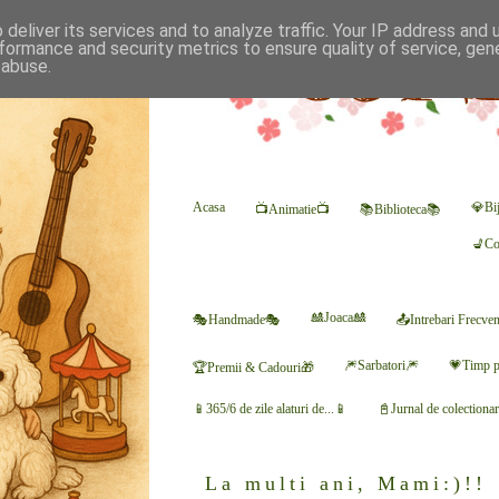
deliver its services and to analyze traffic. Your IP address and
formance and security metrics to ensure quality of service, ge
 abuse.
Acasa
💎Bij
📺Animatie📺
📚Biblioteca📚
💺Co
🎎Joaca🎎
🎭Handmade🎭
📤Intrebari Frecve
🎆Sarbatori🎆
💗Timp p
🏆Premii & Cadouri🎁
📱365/6 de zile alaturi de...📱
📓Jurnal de colectiona
La multi ani, Mami:)!!