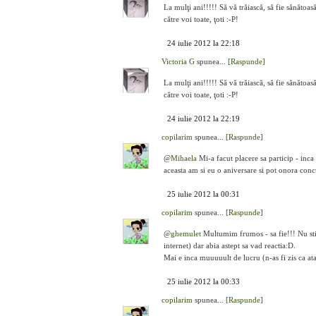
La mulţi ani!!!!! Să vă trăiască, să fie sănătoa
către voi toate, ţoti :-P!
24 iulie 2012 la 22:18
Victoria G
spunea...
[Raspunde]
La mulţi ani!!!!! Să vă trăiască, să fie sănătoa
către voi toate, ţoti :-P!
24 iulie 2012 la 22:19
copilarim
spunea...
[Raspunde]
@
Mihaela
Mi-a facut placere sa particip - inca
aceasta am si eu o aniversare si pot onora conc
25 iulie 2012 la 00:31
copilarim
spunea...
[Raspunde]
@
ghemulet
Multumim frumos - sa fie!!! Nu stiu
internet) dar abia astept sa vad reactia:D.
Mai e inca muuuuult de lucru (n-as fi zis ca ata
25 iulie 2012 la 00:33
copilarim
spunea...
[Raspunde]