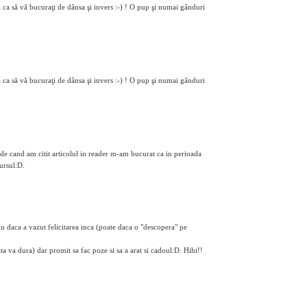
să ca să vă bucuraţi de dânsa şi invers :-) ! O pup şi numai gânduri
să ca să vă bucuraţi de dânsa şi invers :-) ! O pup şi numai gânduri
 de cand am citit articolul in reader m-am bucurat ca in perioada
ursul:D.
 daca a vazut felicitarea inca (poate daca o "descopera" pe
ta va dura) dar promit sa fac poze si sa a arat si cadoul:D. Hihi!!