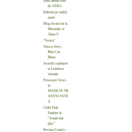
Mini album foto
de VARA
Balerini pe malul
marii
Blog Award de la
Miruniky si
Alina S.
"Scoica"
Tom si Jerry -
Blue Cat
Blues
Jocurile copilariei
si Ludoteca
virtuala
Provocari Verzi -
in
MADE.IN.TR
ANSYLVANI
A
Chibi Pink
Panther la
"Astazi imi
plac"
Revista Comics -