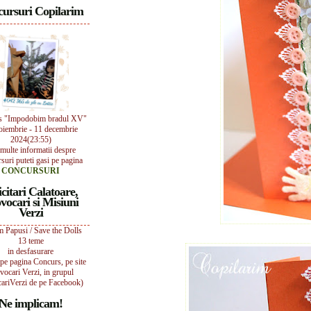
ursuri Copilarim
s "Impodobim bradul XV"
oiembrie - 11 decembrie
2024(23:55)
multe informatii despre
suri puteti gasi pe pagina
CONCURSURI
icitari Calatoare,
vocari si Misiuni
Verzi
 Papusi / Save the Dolls
13 teme
in desfasurare
i pe pagina Concurs, pe site
vocari Verzi, in grupul
ariVerzi de pe Facebook)
Ne implicam!