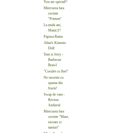
You are special!!
Miercurea fara
cuvinte
"Prieteni"
La multi ani,
Mami:)!!
Papusa Ramo
Alina's Kimono
Doll
Tom si Jerry -
Barbecue
Brawl
"Cosulet cu flori"
Ne racorim cu
spuma din
fructe!
Swap de vara -
Revista
Atelierul
Miercurea fara
cuvinte "Mare,
racoare si
nasturi"