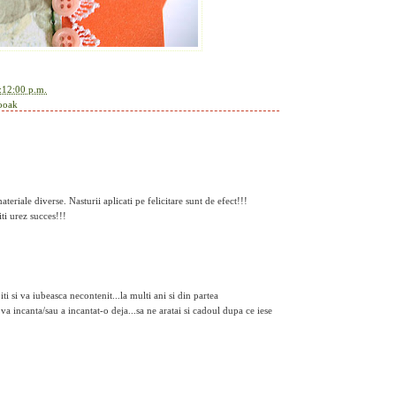
:12:00 p.m.
ooak
materiale diverse. Nasturii aplicati pe felicitare sunt de efect!!!
ti urez succes!!!
ti si va iubeasca necontenit...la multi ani si din partea
o va incanta/sau a incantat-o deja...sa ne aratai si cadoul dupa ce iese