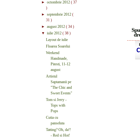
►
octombrie 2012
( 37
)
►
septembrie 2012
(
31 )
►
august 2012
( 34 )
Spu
▼
iulie 2012
( 38 )
dre
Layout de iulie
Floarea Soarelui
Weekend
Handmade,
Pitesti, 11-12
august
Artistul
Saptamanii pe
"The Chic and
Sweet Events"
Tom si Jerry -
Tops with
Pops
Cutia cu
panseluta
Tatting? Oh, da!!
- Red si Hot!