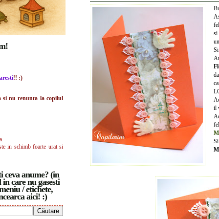
Bu
As
fe
si
un
im!
Si
Am
F
da
aresti
!! :)
ca
L
a si nu renunta la copilul
Ac
il
Ac
fe
M
a.
S
ste in schimb foarte urat si
Ma
i ceva anume? (in
 in care nu gasesti
meniu / etichete,
ncearca aici! :)