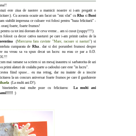
na!!
tazi este ziua de nastere a mamicii noastre si i-am pregatit o
licitare:). Cu aceasta ocazie am facut un "mic sfat" cu
Rha
si
Buni
 am stabilit impreuna ce culoare voi folosi pentru "baza felicitarii" -
 oranj foarte, foarte frumos!
 pentru ca tot imi doream de ceva vreme... am si cusut (yuppy!!!!).
 folosit ca decor cativa nasturei pe care i-am primit cadou de la
lorentina
(
Miercurea fara cuvinte "Mare, racoare si nasturi"
) si
nteluta cumparata de
Rha
.. dar si doi porumbei frumosi despre
re nu vreau sa va spun decat un lucru: nu erau ce par a fi:D.
OL!!!
um mai ramane sa scriem si un mesaj inauntru si sarbatorita de azi
 va primi alaturi de cealalta parte a cadoului care este "in lucru".
estea fiind spuse... eu ma retrag, dar nu inainte de a inscrie
licitarea la un concurs aniversar foarte frumos pe care il gazduieste
ihaela
(La multi ani:D!).
i bineinteles mai multe poze cu felicitarea:
La multi ani
mi!!!!!!
:)