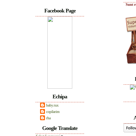
Sunt r
Facebook Page
Echipa
baby.rux
copilarim
A
rha
Google Translate