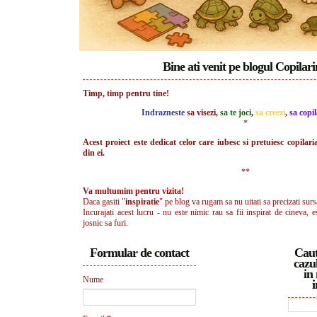
Bine ati venit pe blogul Copilar
Timp, timp pentru tine!
Indrazneste
sa visezi
,
sa te joci
,
sa creezi
,
sa copil
*
Acest proiect este dedicat celor care iubesc si pretuiesc copilari
din ei.
**
Va multumim pentru vizita!
Daca gasiti "
inspiratie
" pe blog va rugam sa nu uitati sa precizati surs
Incurajati acest lucru - nu este nimic rau sa fii inspirat de cineva, e
josnic sa furi.
Formular de contact
Caut
cazul
in 
Nume
i