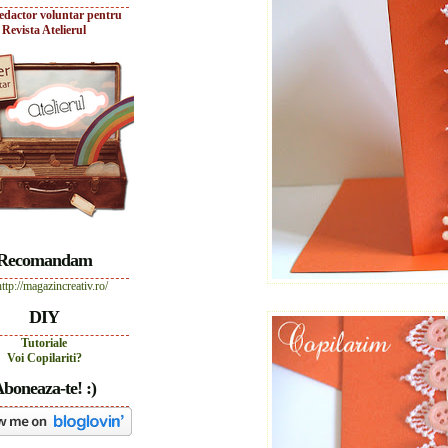
edactor voluntar pentru
Revista Atelierul
Recomandam
DIY
Tutoriale
Voi Copilariti?
boneaza-te! :)