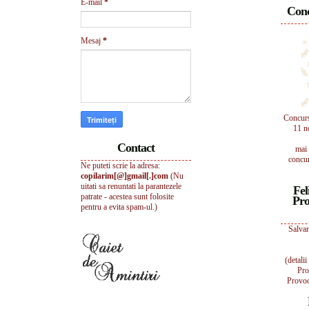
E-mail
*
Conc
Mesaj
*
Concur
11 n
Contact
mai 
concur
Ne puteti scrie la adresa:
copilarim[@]gmail[.]com
(Nu
uitati sa renuntati la parantezele
Fel
patrate - acestea sunt folosite
Pro
pentru a evita spam-ul.)
Salvam
(detali
Pro
Provoc