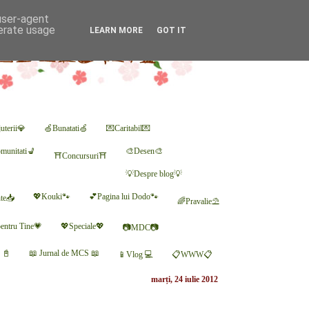
 user-agent
nerate usage
LEARN MORE
GOT IT
uterii💎
🍏Bunatati🍏
💌Caritabil💌
munitati💺
🎨Desen🎨
⛩Concursuri⛩
💡Despre blog💡
💖Kouki🐾
💕Pagina lui Dodo🐾
nte📥
🌈Pravalie⛱
entru Tine💗
💖Speciale💖
📷MDC📷
r 📓
📖 Jurnal de MCS 📖
📱Vlog 💻
📋WWW📋
marți, 24 iulie 2012