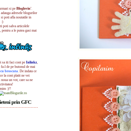
urmari si pe
Bloglovin'
.
i adauga adresele blogurilor
 si poti afla noutatile in
 :)
iti poti salva articolele
, pentru a le putea gasi mai
 sa iti faci cont pe
Inlinkz
,
 fa-l de pe butonul de mai
l cu broscuta
. De indata ce
ece la cont platit ne vei
i noua un vot, care sa ne
ctivitatea!
umim :)!!
ieteni prin GFC