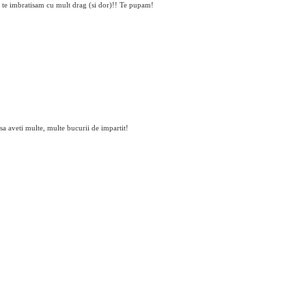
 te imbratisam cu mult drag (si dor)!! Te pupam!
sa aveti multe, multe bucurii de impartit!