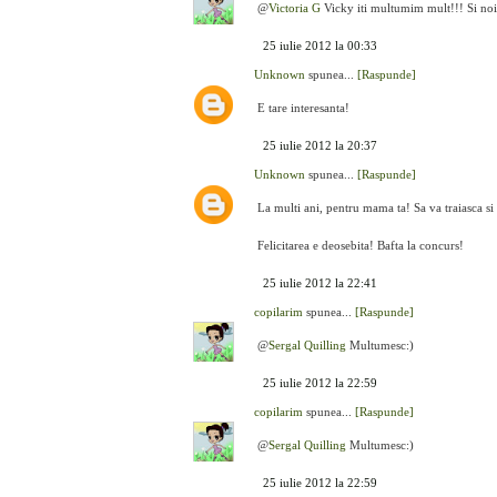
@
Victoria G
Vicky iti multumim mult!!! Si noi
25 iulie 2012 la 00:33
Unknown
spunea...
[Raspunde]
E tare interesanta!
25 iulie 2012 la 20:37
Unknown
spunea...
[Raspunde]
La multi ani, pentru mama ta! Sa va traiasca si 
Felicitarea e deosebita! Bafta la concurs!
25 iulie 2012 la 22:41
copilarim
spunea...
[Raspunde]
@
Sergal Quilling
Multumesc:)
25 iulie 2012 la 22:59
copilarim
spunea...
[Raspunde]
@
Sergal Quilling
Multumesc:)
25 iulie 2012 la 22:59