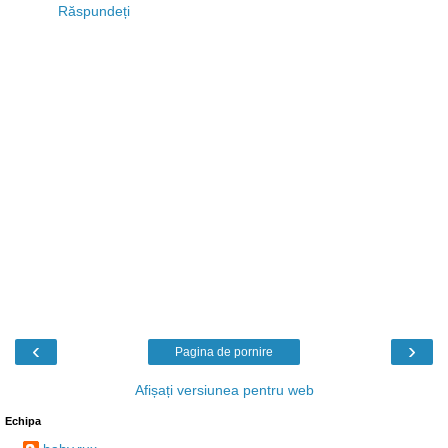
Răspundeți
‹
›
Pagina de pornire
Afișați versiunea pentru web
Echipa