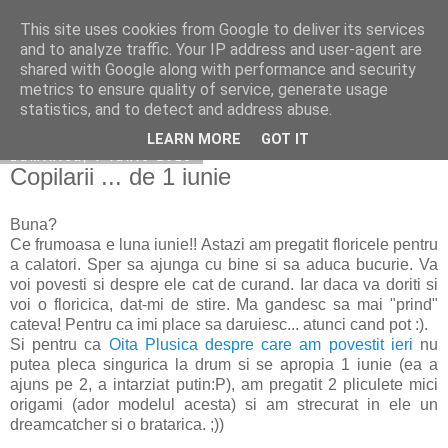
This site uses cookies from Google to deliver its services
Copilarim
and to analyze traffic. Your IP address and user-agent are
shared with Google along with performance and security
metrics to ensure quality of service, generate usage
statistics, and to detect and address abuse.
▼
LEARN MORE
GOT IT
duminică, 7 iunie 2015
Copilarii ... de 1 iunie
Buna?
Ce frumoasa e luna iunie!! Astazi am pregatit floricele pentru
a calatori. Sper sa ajunga cu bine si sa aduca bucurie. Va
voi povesti si despre ele cat de curand. Iar daca va doriti si
voi o floricica, dat-mi de stire. Ma gandesc sa mai "prind"
cateva! Pentru ca imi place sa daruiesc... atunci cand pot :).
Si pentru ca
Oita Plusica despre care am povestit ieri
nu
putea pleca singurica la drum si se apropia 1 iunie (ea a
ajuns pe 2, a intarziat putin:P), am pregatit 2 pliculete mici
origami (ador modelul acesta) si am strecurat in ele un
dreamcatcher si o bratarica. ;))