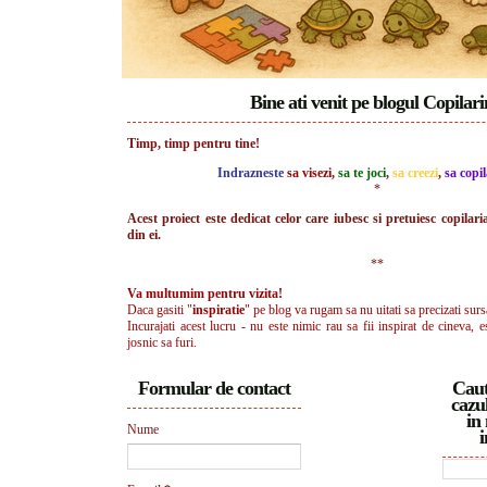
Bine ati venit pe blogul Copilar
Timp, timp pentru tine!
Indrazneste
sa visezi
,
sa te joci
,
sa creezi
,
sa copil
*
Acest proiect este dedicat celor care iubesc si pretuiesc copilari
din ei.
**
Va multumim pentru vizita!
Daca gasiti "
inspiratie
" pe blog va rugam sa nu uitati sa precizati surs
Incurajati acest lucru - nu este nimic rau sa fii inspirat de cineva, e
josnic sa furi.
Formular de contact
Caut
cazul
in 
Nume
i