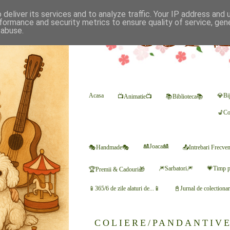
deliver its services and to analyze traffic. Your IP address and
formance and security metrics to ensure quality of service, ge
 abuse.
Acasa
💎Bij
📺Animatie📺
📚Biblioteca📚
💺Co
🎎Joaca🎎
🎭Handmade🎭
📤Intrebari Frecve
🎆Sarbatori🎆
💗Timp p
🏆Premii & Cadouri🎁
📱365/6 de zile alaturi de...📱
📓Jurnal de colectiona
COLIERE/PANDANTIVE -