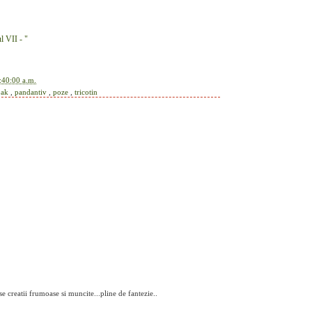
l VII - "
:40:00 a.m.
oak
,
pandantiv
,
poze
,
tricotin
 creatii frumoase si muncite...pline de fantezie..