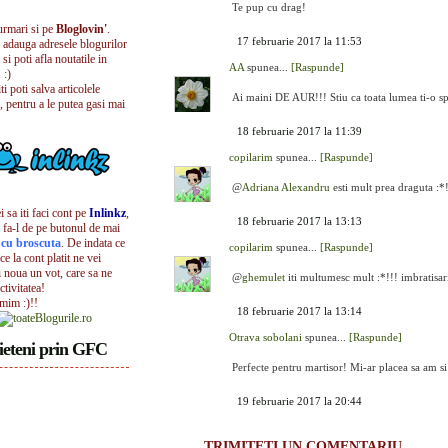
Te pup cu drag!
urmari si pe
Bloglovin'
.
17 februarie 2017 la 11:53
i adauga adresele blogurilor
 si poti afla noutatile in
AA
spunea...
[Raspunde]
 :)
iti poti salva articolele
Ai maini DE AUR!!! Stiu ca toata lumea ti-o spu
, pentru a le putea gasi mai
18 februarie 2017 la 11:39
copilarim
spunea...
[Raspunde]
@
Adriana Alexandru
esti mult prea draguta :*! 
 sa iti faci cont pe
Inlinkz
,
18 februarie 2017 la 13:13
 fa-l de pe butonul de mai
l cu broscuta
. De indata ce
copilarim
spunea...
[Raspunde]
ece la cont platit ne vei
i noua un vot, care sa ne
@
ghemulet
iti multumesc mult :*!!! imbratisar
ctivitatea!
umim :)!!
18 februarie 2017 la 13:14
Otrava sobolani
spunea...
[Raspunde]
ieteni prin GFC
Perfecte pentru martisor! Mi-ar placea sa am si 
19 februarie 2017 la 20:44
TRIMITEȚI UN COMENTARIU