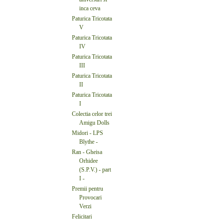
inca ceva
Paturica Tricotata
V
Paturica Tricotata
IV
Paturica Tricotata
III
Paturica Tricotata
II
Paturica Tricotata
I
Colectia celor trei
Amigu Dolls
Midori - LPS
Blythe -
Ran - Gheisa
Orhidee
(S.P.V.) - part
I -
Premii pentru
Provocari
Verzi
Felicitari