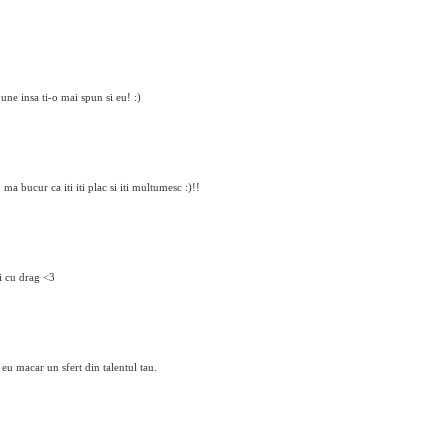
ne insa ti-o mai spun si eu! :)
ma bucur ca iti iti plac si iti multumesc :)!!
i cu drag <3
eu macar un sfert din talentul tau.