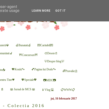
 user-agent
nerate usage
LEARN MORE
GOT IT
uterii💎
🍏Bunatati🍏
💌Caritabil💌
munitati💺
🎨Desen🎨
⛩Concursuri⛩
💡Despre blog💡
💖Kouki🐾
💕Pagina lui Dodo🐾
nte📥
🌈Pravalie⛱
entru Tine💗
💖Speciale💖
📷MDC📷
r 📓
📖 Jurnal de MCS 📖
📱Vlog 💻
📋WWW📋
joi, 16 februarie 2017
 Colectia 2016