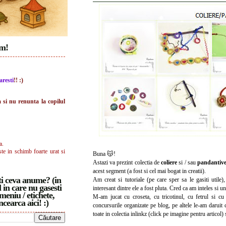
im!
aresti
!! :)
a si nu renunta la copilul
a.
ste in schimb foarte urat si
Buna 😽!
Astazi va prezint colectia de
coliere
si / sau
pandantiv
acest segment (a fost si cel mai bogat in creatii).
i ceva anume? (in
Am creat si tutoriale (pe care sper sa le gasiti utile)
 in care nu gasesti
interesant dintre ele a fost pluta. Cred ca am inteles si u
meniu / etichete,
M-am jucat cu croseta, cu tricotinul, cu fetrul si cu 
ncearca aici! :)
concursurile organizate pe blog, pe altele le-am daruit
toate in colectia inlinkz (click pe imagine pentru articol)