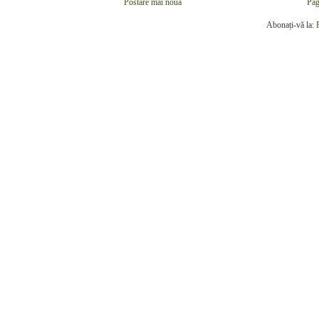
Postare mai nouă
Pag
Abonați-vă la: