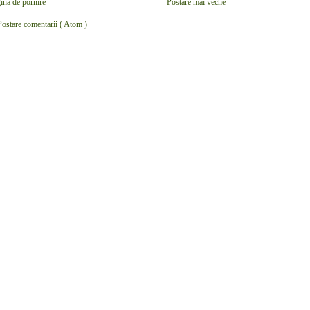
ina de pornire
Postare mai veche
Postare comentarii ( Atom )