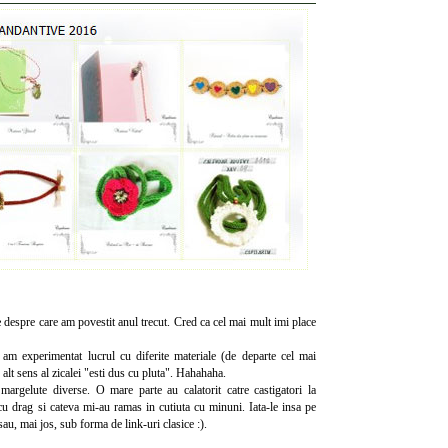
e
despre care am povestit anul trecut. Cred ca cel mai mult imi place
, am experimentat lucrul cu diferite materiale (de departe cel mai
n alt sens al zicalei "esti dus cu pluta". Hahahaha.
margelute diverse. O mare parte au calatorit catre castigatori la
 cu drag si cateva mi-au ramas in cutiuta cu minuni. Iata-le insa pe
 sau, mai jos, sub forma de link-uri clasice :).