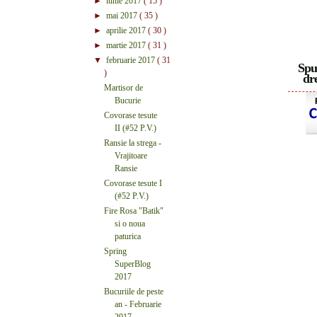
►
iunie 2017
( 15 )
►
mai 2017
( 35 )
►
aprilie 2017
( 30 )
►
martie 2017
( 31 )
▼
februarie 2017
( 31
Spu
)
dre
Martisor de
Bucurie
Covorase tesute
II (#52 P.V.)
Ransie la strega -
Vrajitoare
Ransie
Covorase tesute I
(#52 P.V.)
Fire Rosa "Batik"
si o noua
paturica
Spring
SuperBlog
2017
Bucuriile de peste
an - Februarie
2017 -