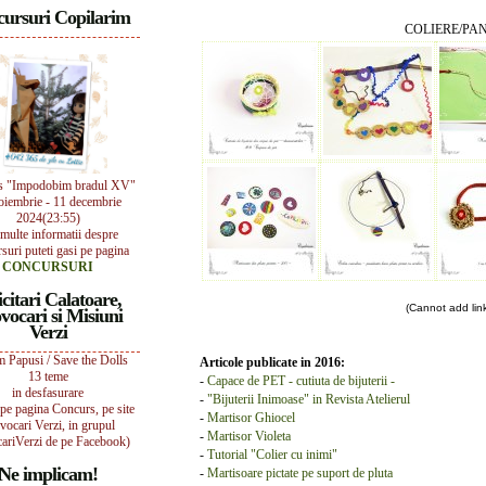
ursuri Copilarim
COLIERE/PA
s "Impodobim bradul XV"
oiembrie - 11 decembrie
2024(23:55)
multe informatii despre
suri puteti gasi pe pagina
CONCURSURI
icitari Calatoare,
(Cannot add links
vocari si Misiuni
Verzi
 Papusi / Save the Dolls
Articole publicate in 2016:
13 teme
-
Capace de PET - cutiuta de bijuterii -
in desfasurare
-
"Bijuterii Inimoase" in Revista Atelierul
i pe pagina Concurs, pe site
-
Martisor Ghiocel
vocari Verzi, in grupul
-
Martisor Violeta
ariVerzi de pe Facebook)
-
Tutorial "Colier cu inimi"
Ne implicam!
-
Martisoare pictate pe suport de pluta