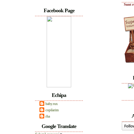
Sunt r
Facebook Page
Echipa
baby.rux
copilarim
A
rha
Google Translate