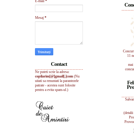
E-mail
*
Conc
Mesaj
*
Concur
11 n
Contact
mai 
concur
Ne puteti scrie la adresa:
copilarim[@]gmail[.]com
(Nu
uitati sa renuntati la parantezele
Fel
patrate - acestea sunt folosite
Pro
pentru a evita spam-ul.)
Salvam
(detali
Pro
Provoc