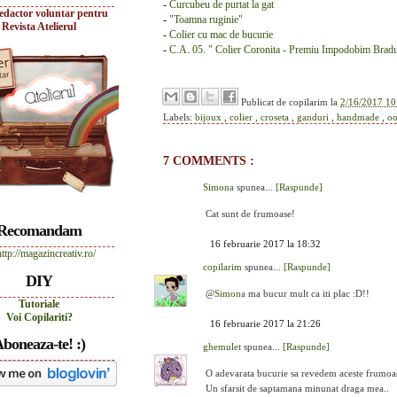
-
Curcubeu de purtat la gat
edactor voluntar pentru
-
"Toamna ruginie"
Revista Atelierul
-
Colier cu mac de bucurie
-
C.A. 05. " Colier Coronita - Premiu Impodobim Bradu
Publicat de
copilarim
la
2/16/2017 10
Labels:
bijoux
,
colier
,
croseta
,
ganduri
,
handmade
,
o
7 COMMENTS :
Simona
spunea...
[Raspunde]
Cat sunt de frumoase!
Recomandam
16 februarie 2017 la 18:32
copilarim
spunea...
[Raspunde]
DIY
@
Simona
ma bucur mult ca iti plac :D!!
Tutoriale
Voi Copilariti?
16 februarie 2017 la 21:26
boneaza-te! :)
ghemulet
spunea...
[Raspunde]
O adevarata bucurie sa revedem aceste frumoase
Un sfarsit de saptamana minunat draga mea..