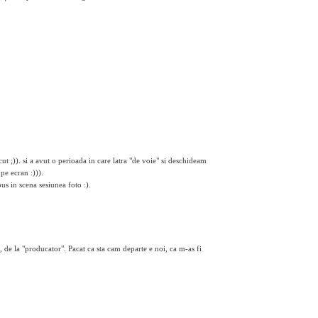
t ;)). si a avut o perioada in care latra "de voie" si deschideam
pe ecran :))).
s in scena sesiunea foto :).
a, de la "producator". Pacat ca sta cam departe e noi, ca m-as fi