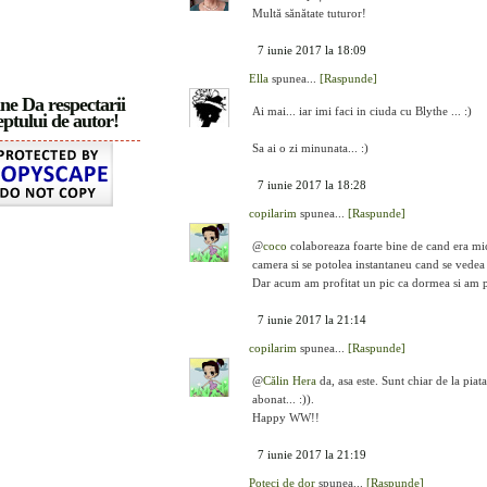
Multă sănătate tuturor!
7 iunie 2017 la 18:09
Ella
spunea...
[Raspunde]
ne Da respectarii
Ai mai... iar imi faci in ciuda cu Blythe ... :)
ptului de autor!
Sa ai o zi minunata... :)
7 iunie 2017 la 18:28
copilarim
spunea...
[Raspunde]
@
coco
colaboreaza foarte bine de cand era micu
camera si se potolea instantaneu cand se vedea 
Dar acum am profitat un pic ca dormea si am pu
7 iunie 2017 la 21:14
copilarim
spunea...
[Raspunde]
@
Călin Hera
da, asa este. Sunt chiar de la piat
abonat... :)).
Happy WW!!
7 iunie 2017 la 21:19
Poteci de dor
spunea...
[Raspunde]