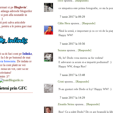
coco
spunea...
[Raspunde]
urmari si pe
Bloglovin'
.
ce simpatica este prima fotografie, ce sta la po
i adauga adresele blogurilor
 si poti afla noutatile in
7 iunie 2017 la 09:29
 :)
iti poti salva articolele
Călin Hera
spunea...
[Raspunde]
, pentru a le putea gasi mai
Până la urmă, e important și cu ce vii de la piaț
Happy WW!
7 iunie 2017 la 10:56
Suzana
spunea...
[Raspunde]
 sa iti faci cont pe
Inlinkz
,
 fa-l de pe butonul de mai
Hi, hi! Dodo vrea mereu sa fie vedeta!
l cu broscuta
. De indata ce
E adevarat ca acum si-a impartit podiumul! :)
ece la cont platit ne vei
Happy WW, draga Rux!
i noua un vot, care sa ne
ctivitatea!
7 iunie 2017 la 13:48
umim :)!!
Cristi
spunea...
[Raspunde]
ieteni prin GFC
N-au gusturi rele Dodo si Icy! Happy WW! :)
7 iunie 2017 la 14:29
Zinaida Strinu
spunea...
[Raspunde]
Rux! Ce-a pățit Dodo? De ce are branulă la lăb