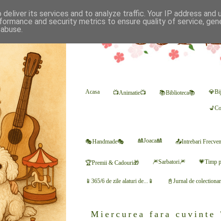
deliver its services and to analyze traffic. Your IP address and
formance and security metrics to ensure quality of service, ge
 abuse.
Acasa
💎Bij
📺Animatie📺
📚Biblioteca📚
💺Co
🎎Joaca🎎
🎭Handmade🎭
📤Intrebari Frecve
🎆Sarbatori🎆
💗Timp p
🏆Premii & Cadouri🎁
📱365/6 de zile alaturi de...📱
📓Jurnal de colectiona
Miercurea fara cuvinte 