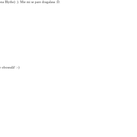
lona Blythe) :). Mie mi se pare dragalasa :D.
e oboseală! :-)