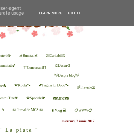
 user-agent
nerate usage
LEARN MORE
GOT IT
uterii💎
🍏Bunatati🍏
💌Caritabil💌
munitati💺
🎨Desen🎨
⛩Concursuri⛩
💡Despre blog💡
💖Kouki🐾
💕Pagina lui Dodo🐾
nte📥
🌈Pravalie⛱
entru Tine💗
💖Speciale💖
📷MDC📷
r 📓
📖 Jurnal de MCS 📖
📱Vlog 💻
📋WWW📋
miercuri, 7 iunie 2017
" La piata "