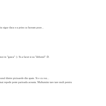
tiu sigur daca s-a prins ca faceam poze...
oi in "gasca" :). Si-a facut si ea "debutul" :D.
unul dintre picioarele din spate. Si e cu roz...
 mai repede peste parioada aceasta. Multumim tare tare mult pentru