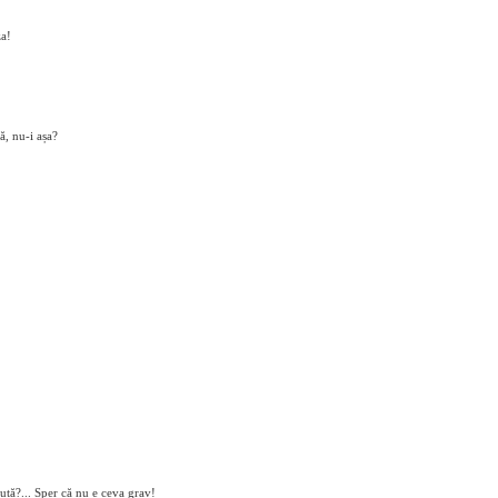
za!
ă, nu-i așa?
uță?... Sper că nu e ceva grav!