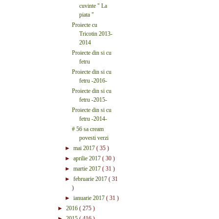
cuvinte " La
piata "
Proiecte cu
Tricotin 2013-
2014
Proiecte din si cu
fetru
Proiecte din si cu
fetru -2016-
Proiecte din si cu
fetru -2015-
Proiecte din si cu
fetru -2014-
# 56 sa cream
povesti verzi
►
mai 2017
( 35 )
►
aprilie 2017
( 30 )
►
martie 2017
( 31 )
►
februarie 2017
( 31
)
►
ianuarie 2017
( 31 )
►
2016
( 275 )
►
2015
( 416 )