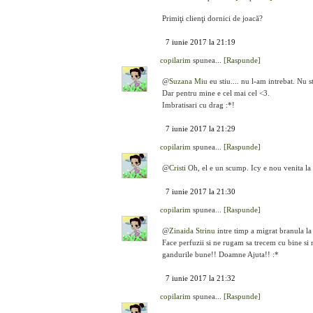
Primiţi clienţi dornici de joacă?
7 iunie 2017 la 21:19
copilarim
spunea...
[Raspunde]
@
Suzana Miu
eu stiu.... nu l-am intrebat. Nu s
Dar pentru mine e cel mai cel <3.
Imbratisari cu drag :*!
7 iunie 2017 la 21:29
copilarim
spunea...
[Raspunde]
@
Cristi
Oh, el e un scump. Icy e nou venita la n
7 iunie 2017 la 21:30
copilarim
spunea...
[Raspunde]
@
Zinaida Strinu
intre timp a migrat branula la 
Face perfuzii si ne rugam sa trecem cu bine si
gandurile bune!! Doamne Ajuta!! :*
7 iunie 2017 la 21:32
copilarim
spunea...
[Raspunde]