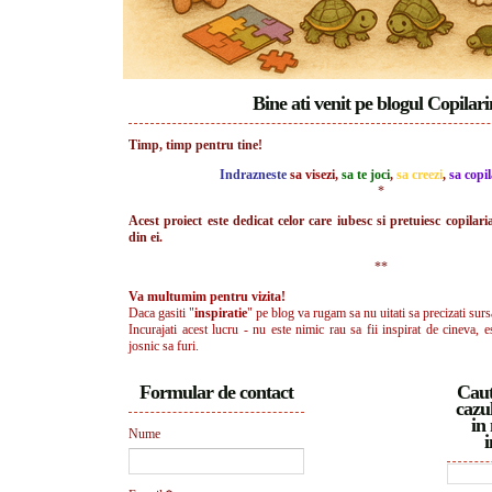
Bine ati venit pe blogul Copilar
Timp, timp pentru tine!
Indrazneste
sa visezi
,
sa te joci
,
sa creezi
,
sa copil
*
Acest proiect este dedicat celor care iubesc si pretuiesc copilari
din ei.
**
Va multumim pentru vizita!
Daca gasiti "
inspiratie
" pe blog va rugam sa nu uitati sa precizati surs
Incurajati acest lucru - nu este nimic rau sa fii inspirat de cineva, e
josnic sa furi.
Formular de contact
Caut
cazul
in 
Nume
i