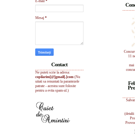
E-mail
*
Conc
Mesaj
*
Concur
11 n
Contact
mai 
concur
Ne puteti scrie la adresa:
copilarim[@]gmail[.]com
(Nu
uitati sa renuntati la parantezele
Fel
patrate - acestea sunt folosite
Pro
pentru a evita spam-ul.)
Salvam
(detali
Pro
Provoc