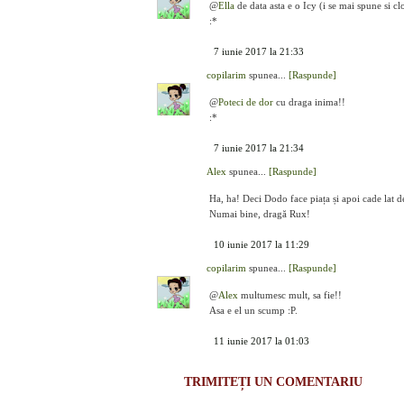
@
Ella
de data asta e o Icy (i se mai spune si c
:*
7 iunie 2017 la 21:33
copilarim
spunea...
[Raspunde]
@
Poteci de dor
cu draga inima!!
:*
7 iunie 2017 la 21:34
Alex
spunea...
[Raspunde]
Ha, ha! Deci Dodo face piața și apoi cade lat d
Numai bine, dragă Rux!
10 iunie 2017 la 11:29
copilarim
spunea...
[Raspunde]
@
Alex
multumesc mult, sa fie!!
Asa e el un scump :P.
11 iunie 2017 la 01:03
TRIMITEȚI UN COMENTARIU