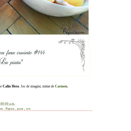
de
Calin Hera
. Joc de imagini, initiat de
Carmen
.
:00:00 a.m.
nte
,
Papusi
,
poze
,
ww