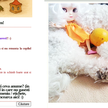
im!
aresti
!! :)
a si nu renunta la copilul
a.
ste in schimb foarte urat si
i ceva anume? (in
 in care nu gasesti
meniu / etichete,
ncearca aici! :)