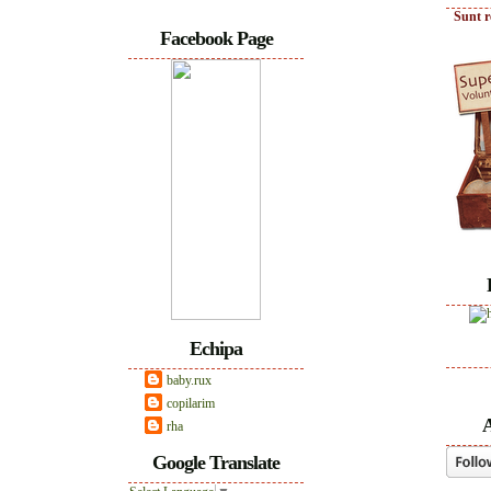
Sunt r
Facebook Page
Echipa
baby.rux
copilarim
A
rha
Google Translate