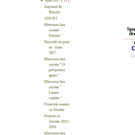
▼
iunie 2017
( 15 )
Ingerasul de
Bucurie
ANUNT
Miercurea fara
Spu
cuvinte "
dre
Ferestre "
Bucuriile de peste
an - Iunie
2017
Miercurea fara
cuvinte " O
perspectiva
aparte "
Miercurea fara
cuvinte "
Lumea
copiilor "
Proiectele noastre
cu Tricotin
Proiecte cu
Tricotin 2015-
2016
Miercurea fara