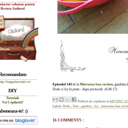
edactor voluntar pentru
Revista Atelierul
Recomandam
Episodul 144
de la
Miercurea fara cuvinte
,
gazduita 
Dodo si Icy la piata - dupa portocale. (6.06.17)
DIY
Tutoriale
Publicat de
copilarim
la
6/07/2017 12
Voi Copilariti?
Labels:
Dodo
,
Foto
,
ganduri
,
Icy
,
miercurea fara cuvi
boneaza-te! :)
16 COMMENTS :