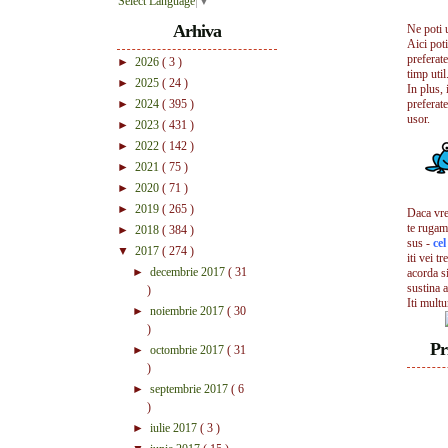
Select Language
▼
Arhiva
Ne poti 
Aici pot
preferate
►
2026
( 3 )
timp util.
►
2025
( 24 )
In plus, 
►
2024
( 395 )
preferate
usor.
►
2023
( 431 )
►
2022
( 142 )
►
2021
( 75 )
►
2020
( 71 )
►
2019
( 265 )
Daca vrei
te rugam
►
2018
( 384 )
sus -
ce
▼
2017
( 274 )
iti vei tr
►
decembrie 2017
( 31
acorda s
sustina a
)
Iti mult
►
noiembrie 2017
( 30
)
Pr
►
octombrie 2017
( 31
)
►
septembrie 2017
( 6
)
►
iulie 2017
( 3 )