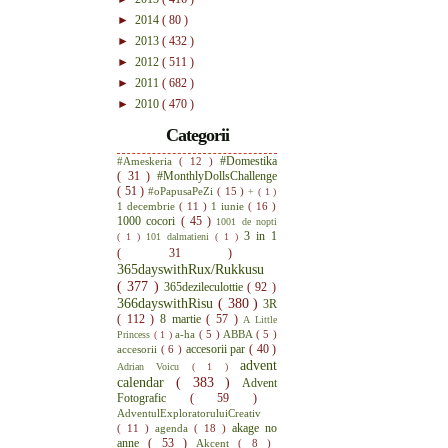
►
2014
( 80 )
►
2013
( 432 )
►
2012
( 511 )
►
2011
( 682 )
►
2010
( 470 )
Categorii
#Domestika
#Ameskeria
( 12 )
( 31 )
#MonthlyDollsChallenge
( 51 )
#oPapusaPeZi
( 15 )
+
( 1 )
1 decembrie
( 11 )
1 iunie
( 16 )
1000 cocori
( 45 )
1001 de nopti
3 in 1
( 1 )
101 dalmatieni
( 1 )
( 31 )
365dayswithRux/Rukkusu
( 377 )
365dezileculottie
( 92 )
366dayswithRisu
( 380 )
3R
( 112 )
8 martie
( 57 )
A Little
a-ha
( 5 )
ABBA
( 5 )
Princess
( 1 )
accesorii par
( 40 )
accesorii
( 6 )
advent
Adrian Voicu
( 1 )
calendar
( 383 )
Advent
Fotografic
( 59 )
AdventulExploratoruluiCreativ
akage no
( 11 )
agenda
( 18 )
anne
( 53 )
Akcent
( 8 )