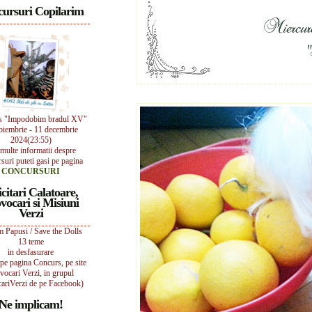
ursuri Copilarim
s "Impodobim bradul XV"
oiembrie - 11 decembrie
2024(23:55)
multe informatii despre
suri puteti gasi pe pagina
CONCURSURI
icitari Calatoare,
vocari si Misiuni
Verzi
 Papusi / Save the Dolls
13 teme
in desfasurare
i pe pagina Concurs, pe site
vocari Verzi, in grupul
ariVerzi de pe Facebook)
Ne implicam!