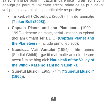
sa scriem si pe blog (in cazul in care inca nu am scris vom
adauga pe parcurs link catre articol, odata ce sa publica) si
veti putea sa va uitati si pe articolele respective.
Tinkerbell / Clopotica
(2008) - film de animatie
(
Tinker Bell (2008)
);
Captain Planet and the Planeteers (
1990 -
1992) - desene animate, serial - macar un episod
(noi am urmarit seria DIC) (
Captain Planet and
the Planeteers
- include primul episod);
Nausicaa Vaii Vantului
(1984) - film anime
(Studiul Ghibli) - gasiti mai multe articole despre
acest film pe blog aici:
Nausicaä of the Valley of
the Wind - Kaze no Tani no Naushika
;
Sunetul Muzicii
(1965) - film (
"Sunetul Muzicii"
(1965)
).
🎎