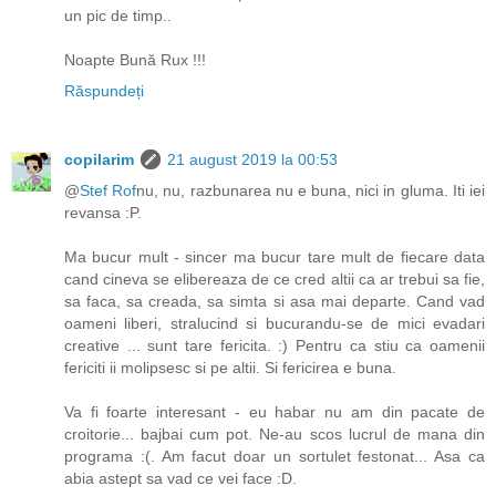
un pic de timp..
Noapte Bună Rux !!!
Răspundeți
copilarim
21 august 2019 la 00:53
@
Stef Rof
nu, nu, razbunarea nu e buna, nici in gluma. Iti iei
revansa :P.
Ma bucur mult - sincer ma bucur tare mult de fiecare data
cand cineva se elibereaza de ce cred altii ca ar trebui sa fie,
sa faca, sa creada, sa simta si asa mai departe. Cand vad
oameni liberi, stralucind si bucurandu-se de mici evadari
creative ... sunt tare fericita. :) Pentru ca stiu ca oamenii
fericiti ii molipsesc si pe altii. Si fericirea e buna.
Va fi foarte interesant - eu habar nu am din pacate de
croitorie... bajbai cum pot. Ne-au scos lucrul de mana din
programa :(. Am facut doar un sortulet festonat... Asa ca
abia astept sa vad ce vei face :D.