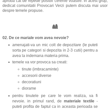
aproba cat de repede posibil cererile voastre. In acest grup,
dedicat comunitatii Provocari Verzi putem discuta mai usor
despre temele propuse.
🎎
02.
De ce mariale vom avea nevoie?
amenajati-va un mic colt de depozitare (le puteti
sorta pe categori si depozita in 2-3 cutii) pentru a
avea la indemana materia prima.
temele va vor provoca sa creati:
tinute (imbracaminte)
accesorii diverse
decoratiuni
diorame
pentru tinutele pe care le vom realiza, va fi
nevoie. in primul rand, de
materiale textile
-
puteti profita de faptul ca in aceasta perioada se