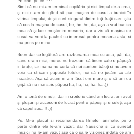
Pe cine, pe ce ???
Simt că nu mi-am terminat copilăria și nici timpul de-a crea,
și nici n-am de gând să pun mașina de cusut a bunicii în
vitrina timpului, deșii sunt singurul dintre toți frații care știu
să cos la mașina de cusut, he, he, he, da, așa a vrut bunica
mea să-şi lase moștenire meseria, dar a zis că mașina de
cusut va veni la pachet cu interesul pentru meseria asta, si
ma prins pe mine..
Boon dar ce legătură are razbunarea mea cu asta, păi, da,
cand eram mici, mereu ne trezeam că tinem cate o păpușă
in brațe, iar mama ne certa că noi suntem băieți si nu avem
voie ca stricam papusile fetelor, noi să ne jucăm cu ale
noastre.. Așa că acum m-am făcut om mare și o să am eu
grijă să nu mai stric păpuși ha, ha, ha, ha, ha :))
Am o tonă de emoții, dar in croitorie când am lucrat am avut
și pluşuri și accesorii de lucrat pentru păpuși și ursuleţi, așa
că capul sus..!!! :))
Ps. Mi-a plăcut si recomandarea filmelor animate, pe o
parte dintre ele le-am vazut, dar Nausicha si cu sunetul
muzicii nu le-am văzut așa că o să le vizionez îndată ce am