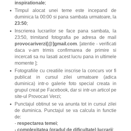
inspirationale
;
Timpul alocat unei teme este incepand de
duminica la 00:00 si pana sambata urmatoare, la
23:50
;
Inscrierea lucrarilor se face pana sambata, la
23:50, trimitand fotografia pe adresa de mail
provocariverzi[@]gmail.com
. [atentie - verificati
daca v-am trimis confirmarea de primire si
incercati sa nu lasati acest lucru pana in ultimele
momente ];
Fotografiile cu creatiile inscrise la concurs vor fi
publicat in cursul zilei urmatoare (adica
duminica) intr-o galerie foto special creata in
grupul creat pe Facebook, dar si intr-un articol pe
site-ul Provocari Verzi;
Punctajul obtinut se va anunta tot in cursul zilei
de duminica. Punctajul se va calcula in functie
de:
-
respectarea temei
;
- complexitatea (gradul de dificultate) lucrarii
;