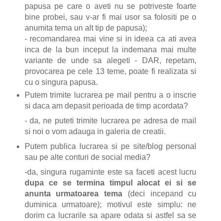
papusa pe care o aveti nu se potriveste foarte
bine probei, sau v-ar fi mai usor sa folositi pe o
anumita tema un alt tip de papusa);
- recomandarea mai vine si in ideea ca ati avea
inca de la bun inceput la indemana mai multe
variante de unde sa alegeti - DAR, repetam,
provocarea pe cele 13 teme, poate fi realizata si
cu o singura papusa.
Putem trimite lucrarea pe mail pentru a o inscrie
si daca am depasit perioada de timp acordata?
- da, ne puteti trimite lucrarea pe adresa de mail
si noi o vom adauga in galeria de creatii.
Putem publica lucrarea si pe site/blog personal
sau pe alte conturi de social media?
-da, singura rugaminte este sa faceti acest lucru
dupa ce se termina timpul alocat ei si se
anunta urmatoarea tema
(deci incepand cu
duminica urmatoare); motivul este simplu: ne
dorim ca lucrarile sa apare odata si astfel sa se