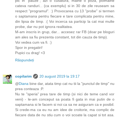
pic in "pauze"; azi o cusatura, maine o poza, poimaine
cateva randuri... (ca exemplu) si in 30 de zile reuseam sa
respect "programul". :) Provocarea cu 13 "probe" si termen
o saptamana pentru fiecare e tare complicata pentru mine,
din lipsa de timp. :( Voi incerca sa particip la cat mai multe
probe, dar nu pot ignora realitatea.
M-am inscris in grup, dar... accesez rar FB (doar pe bloguri
am ales sa fiu prezenta constant, tot din cauza de timp).
Voi vedea cum va fi. :)
Spor in pregatiri!
Pupici cu drag! <3
Răspundeți
copilarim
20 august 2019 la 19:17
@
Diana
bine dar, atata timp cat nu tii la "punctul de timp" nu
prea conteaza :P.
Nu te "speria" prea tare de timp (si nici de teme cand vor
veni) - le-am conceput sa poata fi gata in mai putin de o
saptamana si le facem si noi ca sa ne asiguram ca e posibil.
Si crede-ma ca eu nu am idee de croitorie, ma complic de
fiecare data de nu stiu cum o voi scoate la capat si tot asa.