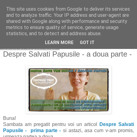
This site uses cookies from Google to deliver its services
Copilarim
and to analyze traffic. Your IP address and user-agent are
shared with Google along with performance and security
metrics to ensure quality of service, generate usage
statistics, and to detect and address abuse.
▼
LEARN MORE
GOT IT
marți, 20 august 2019
Despre Salvati Papusile - a doua parte -
Buna!
Sambata am pregatit pentru voi un articol
Despre Salvati
Papusile - prima parte -
si astazi, asa cum v-am promis,
urmeaza partea a doua.