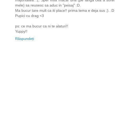
majoritatea. :(. Sper insa macar una (pe langa cea a sorei
mele) sa reusesc sa aduc in "peisaj" :D.
Ma bucur tare mult ca iti place!! prima tema e deja sus ;). :D
Pupici cu drag <3
ps: ce ma bucur ca ni te alaturi!!
Yuppy!!
Răspundeți