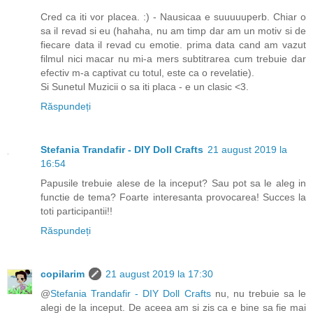
Cred ca iti vor placea. :) - Nausicaa e suuuuuperb. Chiar o
sa il revad si eu (hahaha, nu am timp dar am un motiv si de
fiecare data il revad cu emotie. prima data cand am vazut
filmul nici macar nu mi-a mers subtitrarea cum trebuie dar
efectiv m-a captivat cu totul, este ca o revelatie).
Si Sunetul Muzicii o sa iti placa - e un clasic <3.
Răspundeți
Stefania Trandafir - DIY Doll Crafts
21 august 2019 la
16:54
Papusile trebuie alese de la inceput? Sau pot sa le aleg in
functie de tema? Foarte interesanta provocarea! Succes la
toti participantii!!
Răspundeți
copilarim
21 august 2019 la 17:30
@
Stefania Trandafir - DIY Doll Crafts
nu, nu trebuie sa le
alegi de la inceput. De aceea am si zis ca e bine sa fie mai