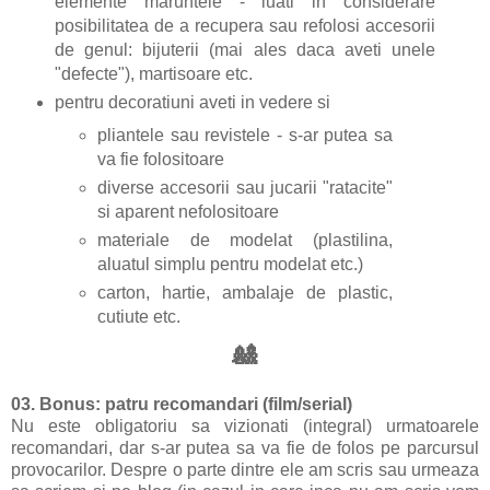
elemente maruntele - luati in considerare
posibilitatea de a recupera sau refolosi accesorii
de genul: bijuterii (mai ales daca aveti unele
"defecte"), martisoare etc.
pentru decoratiuni aveti in vedere si
pliantele sau revistele - s-ar putea sa
va fie folositoare
diverse accesorii sau jucarii "ratacite"
si aparent nefolositoare
materiale de modelat (plastilina,
aluatul simplu pentru modelat etc.)
carton, hartie, ambalaje de plastic,
cutiute etc.
🎎
03. Bonus:
patru recomandari (film/serial)
Nu este obligatoriu sa vizionati (integral) urmatoarele
recomandari, dar s-ar putea sa va fie de folos pe parcursul
provocarilor. Despre o parte dintre ele am scris sau urmeaza