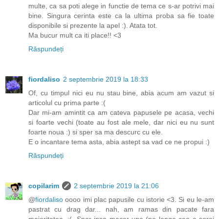
multe, ca sa poti alege in functie de tema ce s-ar potrivi mai
bine. Singura cerinta este ca la ultima proba sa fie toate
disponibile si prezente la apel :). Atata tot.
Ma bucur mult ca iti place!! <3
Răspundeți
fiordaliso
2 septembrie 2019 la 18:33
Of, cu timpul nici eu nu stau bine, abia acum am vazut si
articolul cu prima parte :(
Dar mi-am amintit ca am cateva papusele pe acasa, vechi
si foarte vechi (toate au fost ale mele, dar nici eu nu sunt
foarte noua :) si sper sa ma descurc cu ele.
E o incantare tema asta, abia astept sa vad ce ne propui :)
Răspundeți
copilarim
2 septembrie 2019 la 21:06
@
fiordaliso
oooo imi plac papusile cu istorie <3. Si eu le-am
pastrat cu drag dar... nah, am ramas din pacate fara