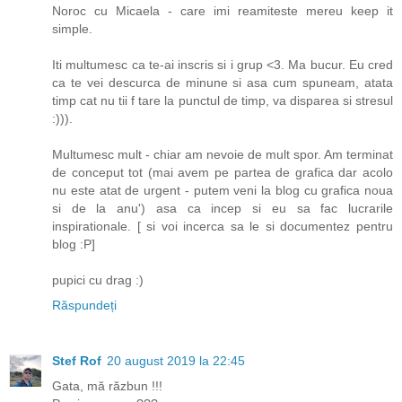
Noroc cu Micaela - care imi reamiteste mereu keep it
simple.
Iti multumesc ca te-ai inscris si i grup <3. Ma bucur. Eu cred
ca te vei descurca de minune si asa cum spuneam, atata
timp cat nu tii f tare la punctul de timp, va disparea si stresul
:))).
Multumesc mult - chiar am nevoie de mult spor. Am terminat
de conceput tot (mai avem pe partea de grafica dar acolo
nu este atat de urgent - putem veni la blog cu grafica noua
si de la anu') asa ca incep si eu sa fac lucrarile
inspirationale. [ si voi incerca sa le si documentez pentru
blog :P]
pupici cu drag :)
Răspundeți
Stef Rof
20 august 2019 la 22:45
Gata, mă răzbun !!!