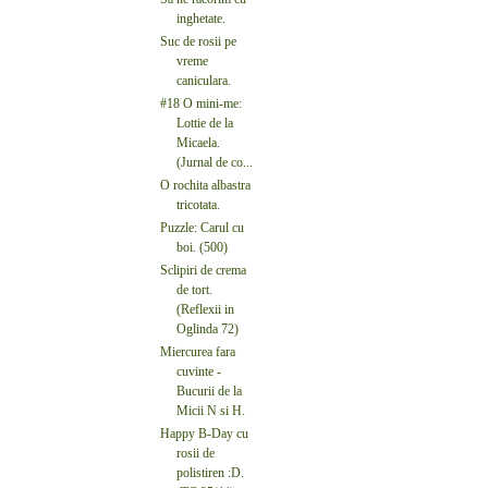
inghetate.
Suc de rosii pe
vreme
caniculara.
#18 O mini-me:
Lottie de la
Micaela.
(Jurnal de co...
O rochita albastra
tricotata.
Puzzle: Carul cu
boi. (500)
Sclipiri de crema
de tort.
(Reflexii in
Oglinda 72)
Miercurea fara
cuvinte -
Bucurii de la
Micii N si H.
Happy B-Day cu
rosii de
polistiren :D.