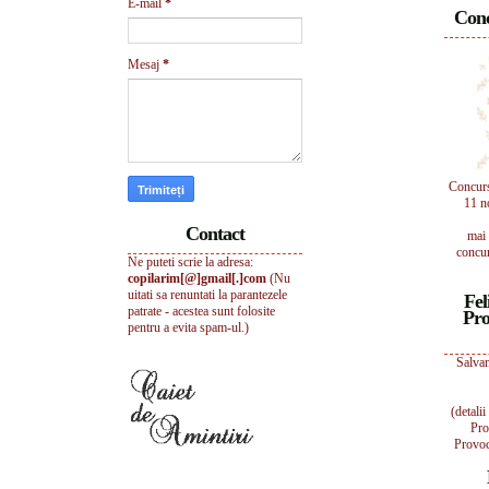
E-mail
*
Conc
Mesaj
*
Concur
11 n
Contact
mai 
concur
Ne puteti scrie la adresa:
copilarim[@]gmail[.]com
(Nu
uitati sa renuntati la parantezele
Fel
patrate - acestea sunt folosite
Pro
pentru a evita spam-ul.)
Salvam
(detali
Pro
Provoc