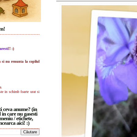
im!
aresti
!! :)
a si nu renunta la copilul
a.
ste in schimb foarte urat si
i ceva anume? (in
 in care nu gasesti
meniu / etichete,
ncearca aici! :)