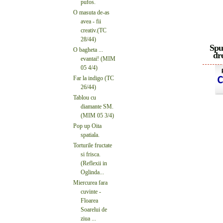
pufos.
O masuta de-as
avea - fii
creativ.(TC
28/44)
Spu
O bagheta ...
dre
evantai! (MIM
05 4/4)
Far la indigo (TC
26/44)
Tablou cu
diamante SM.
(MIM 05 3/4)
Pop up Oita
spatiala.
Torturile fructate
si frisca.
(Reflexii in
Oglinda...
Miercurea fara
cuvinte -
Floarea
Soarelui de
ziua ...