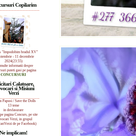
ursuri Copilarim
s "Impodobim bradul XV"
oiembrie - 11 decembrie
2024(23:55)
multe informatii despre
suri puteti gasi pe pagina
CONCURSURI
icitari Calatoare,
vocari si Misiuni
Verzi
 Papusi / Save the Dolls
13 teme
in desfasurare
i pe pagina Concurs, pe site
vocari Verzi, in grupul
ariVerzi de pe Facebook)
Ne implicam!