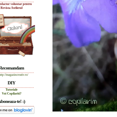
edactor voluntar pentru
Revista Atelierul
Recomandam
DIY
Tutoriale
Voi Copilariti?
boneaza-te! :)