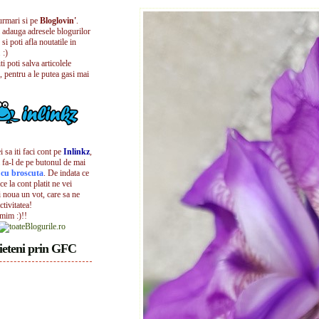
urmari si pe
Bloglovin'
.
i adauga adresele blogurilor
 si poti afla noutatile in
 :)
iti poti salva articolele
, pentru a le putea gasi mai
 sa iti faci cont pe
Inlinkz
,
 fa-l de pe butonul de mai
l cu broscuta
. De indata ce
ece la cont platit ne vei
i noua un vot, care sa ne
ctivitatea!
umim :)!!
ieteni prin GFC