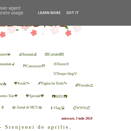
 user-agent
nerate usage
LEARN MORE
GOT IT
uterii💎
🍏Bunatati🍏
💌Caritabil💌
munitati💺
🎨Desen🎨
⛩Concursuri⛩
💡Despre blog💡
💖Kouki🐾
💕Pagina lui Dodo🐾
nte📥
🌈Pravalie⛱
entru Tine💗
💖Speciale💖
📷MDC📷
r 📓
📖 Jurnal de MCS 📖
📱Vlog 💻
📋WWW📋
miercuri, 3 iulie 2024
- Stenjenei de aprilie.