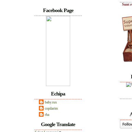
Sunt r
Facebook Page
Echipa
baby.rux
copilarim
A
rha
Google Translate