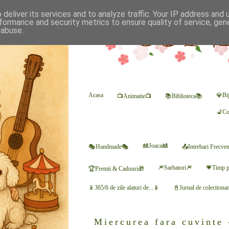
deliver its services and to analyze traffic. Your IP address and
formance and security metrics to ensure quality of service, ge
 abuse.
Acasa
💎Bij
📺Animatie📺
📚Biblioteca📚
💺Co
🎎Joaca🎎
🎭Handmade🎭
📤Intrebari Frecve
🎆Sarbatori🎆
💗Timp p
🏆Premii & Cadouri🎁
📱365/6 de zile alaturi de...📱
📓Jurnal de colectiona
Miercurea fara cuvinte 