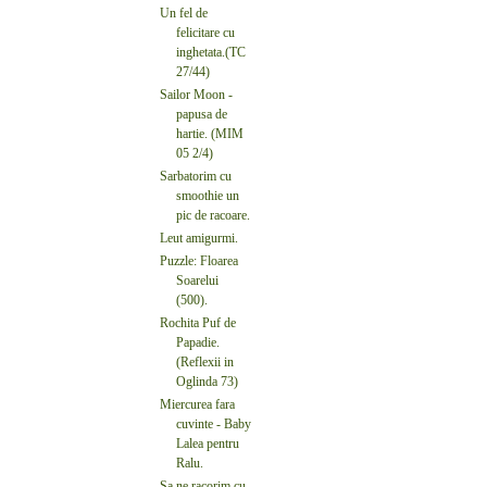
Un fel de
felicitare cu
inghetata.(TC
27/44)
Sailor Moon -
papusa de
hartie. (MIM
05 2/4)
Sarbatorim cu
smoothie un
pic de racoare.
Leut amigurmi.
Puzzle: Floarea
Soarelui
(500).
Rochita Puf de
Papadie.
(Reflexii in
Oglinda 73)
Miercurea fara
cuvinte - Baby
Lalea pentru
Ralu.
Sa ne racorim cu