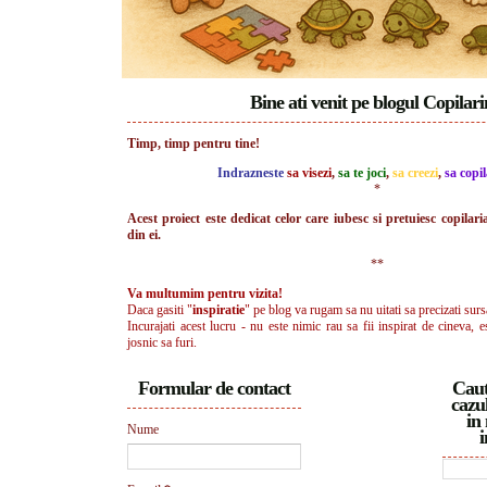
Bine ati venit pe blogul Copilar
Timp, timp pentru tine!
Indrazneste
sa visezi
,
sa te joci
,
sa creezi
,
sa copil
*
Acest proiect este dedicat celor care iubesc si pretuiesc copilari
din ei.
**
Va multumim pentru vizita!
Daca gasiti "
inspiratie
" pe blog va rugam sa nu uitati sa precizati surs
Incurajati acest lucru - nu este nimic rau sa fii inspirat de cineva, e
josnic sa furi.
Formular de contact
Caut
cazul
in 
Nume
i