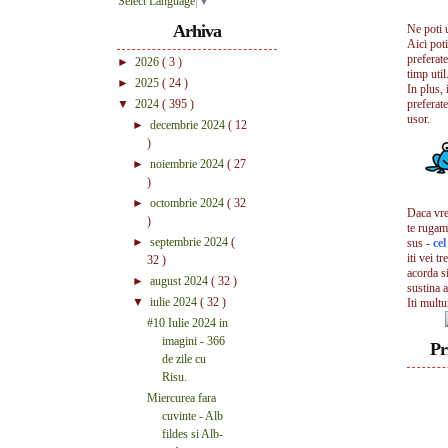
Select Language
▼
Arhiva
Ne poti 
Aici pot
preferate
►
2026
( 3 )
timp util.
►
2025
( 24 )
In plus, 
▼
2024
( 395 )
preferate
usor.
►
decembrie 2024
( 12
)
►
noiembrie 2024
( 27
)
►
octombrie 2024
( 32
Daca vrei
)
te rugam
►
septembrie 2024
(
sus -
ce
iti vei tr
32 )
acorda s
►
august 2024
( 32 )
sustina a
▼
iulie 2024
( 32 )
Iti mult
#10 Iulie 2024 in
imagini - 366
Pr
de zile cu
Risu.
Miercurea fara
cuvinte - Alb
fildes si Alb-