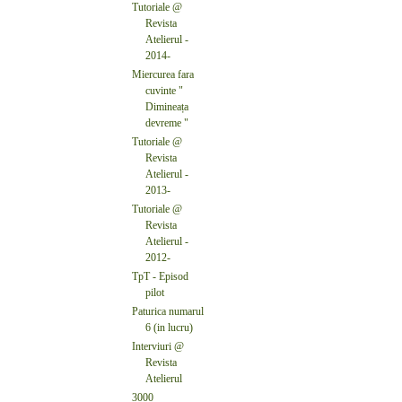
Tutoriale @
Revista
Atelierul -
2014-
Miercurea fara
cuvinte "
Dimineața
devreme "
Tutoriale @
Revista
Atelierul -
2013-
Tutoriale @
Revista
Atelierul -
2012-
TpT - Episod
pilot
Paturica numarul
6 (in lucru)
Interviuri @
Revista
Atelierul
3000