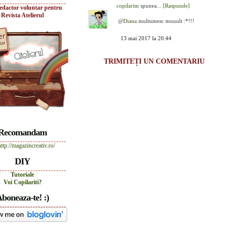
copilarim
spunea...
[Raspunde]
edactor voluntar pentru
Revista Atelierul
@
Diana
multumesc muuult :*!!!
13 mai 2017 la 20:44
TRIMITEȚI UN COMENTARIU
Recomandam
DIY
Tutoriale
Voi Copilariti?
boneaza-te! :)