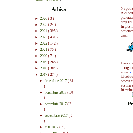
Select Language
▼
Arhiva
Ne poti 
Aici pot
preferate
►
2026
( 3 )
timp util.
►
2025
( 24 )
In plus, 
►
2024
( 395 )
preferate
usor.
►
2023
( 431 )
►
2022
( 142 )
►
2021
( 75 )
►
2020
( 71 )
►
2019
( 265 )
Daca vrei
te rugam
►
2018
( 384 )
sus -
ce
▼
2017
( 274 )
iti vei tr
►
decembrie 2017
( 31
acorda s
sustina a
)
Iti mult
►
noiembrie 2017
( 30
)
Pr
►
octombrie 2017
( 31
)
►
septembrie 2017
( 6
)
►
iulie 2017
( 3 )