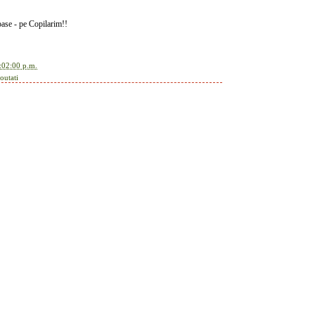
oase - pe Copilarim!!
:02:00 p.m.
outati