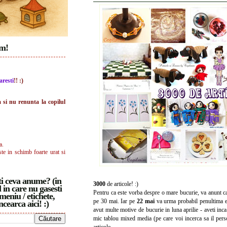
im!
aresti
!! :)
a si nu renunta la copilul
a.
ste in schimb foarte urat si
i ceva anume? (in
3000
de articole! :)
 in care nu gasesti
Pentru ca este vorba despre o mare bucurie, va anunt ca
meniu / etichete,
pe 30 mai. Iar pe
22 mai
va urma probabil penultima edi
ncearca aici! :)
avut multe motive de bucurie in luna aprilie - aveti inca 
mic tablou mixed media (pe care voi incerca sa il perso