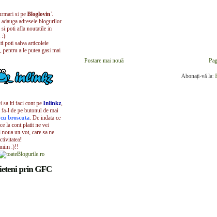
urmari si pe
Bloglovin'
.
i adauga adresele blogurilor
 si poti afla noutatile in
 :)
iti poti salva articolele
, pentru a le putea gasi mai
Postare mai nouă
Pag
Abonați-vă la:
 sa iti faci cont pe
Inlinkz
,
 fa-l de pe butonul de mai
l cu broscuta
. De indata ce
ece la cont platit ne vei
i noua un vot, care sa ne
ctivitatea!
umim :)!!
ieteni prin GFC