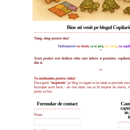
Bine ati venit pe blogul Copilar
Timp, timp pentru tine!
Indrazneste
sa visezi
,
sa te joci
,
sa creezi
,
sa copil
*
Acest proiect este dedicat celor care iubesc si pretuiesc copilari
din ei.
**
Va multumim pentru vizita!
Daca gasiti "
inspiratie
" pe blog va rugam sa nu uitati sa precizati surs
Incurajati acest lucru - nu este nimic rau sa fii inspirat de cineva, e
josnic sa furi.
Formular de contact
Caut
cazul
in 
Nume
i