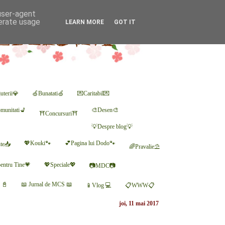
 user-agent
nerate usage
LEARN MORE
GOT IT
uterii💎
🍏Bunatati🍏
💌Caritabil💌
munitati💺
🎨Desen🎨
⛩Concursuri⛩
💡Despre blog💡
💖Kouki🐾
💕Pagina lui Dodo🐾
nte📥
🌈Pravalie⛱
entru Tine💗
💖Speciale💖
📷MDC📷
r 📓
📖 Jurnal de MCS 📖
📱Vlog 💻
📋WWW📋
joi, 11 mai 2017