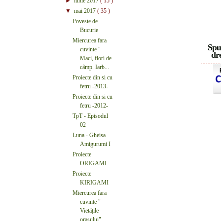
►
iunie 2017
( 15 )
▼
mai 2017
( 35 )
Poveste de
Bucurie
Miercurea fara
Spu
cuvinte "
dre
Maci, flori de
câmp. Iarb...
Proiecte din si cu
fetru -2013-
Proiecte din si cu
fetru -2012-
TpT - Episodul
02
Luna - Gheisa
Amigurumi I
Proiecte
ORIGAMI
Proiecte
KIRIGAMI
Miercurea fara
cuvinte "
Vietățile
orașului"