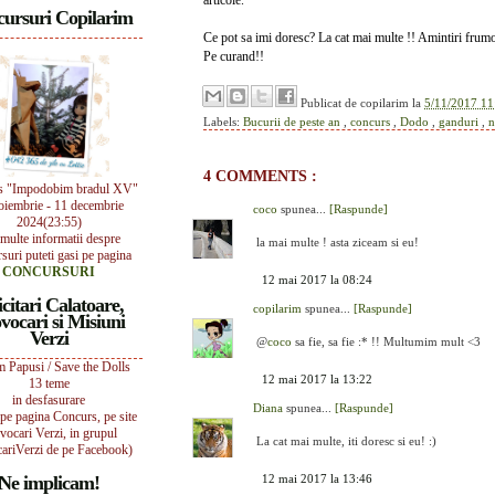
articole.
ursuri Copilarim
Ce pot sa imi doresc? La cat mai multe !! Amintiri frum
Pe curand!!
Publicat de
copilarim
la
5/11/2017 11
Labels:
Bucurii de peste an
,
concurs
,
Dodo
,
ganduri
,
n
4 COMMENTS :
s "Impodobim bradul XV"
oiembrie - 11 decembrie
coco
spunea...
[Raspunde]
2024(23:55)
multe informatii despre
la mai multe ! asta ziceam si eu!
suri puteti gasi pe pagina
CONCURSURI
12 mai 2017 la 08:24
icitari Calatoare,
copilarim
spunea...
[Raspunde]
vocari si Misiuni
Verzi
@
coco
sa fie, sa fie :* !! Multumim mult <3
 Papusi / Save the Dolls
12 mai 2017 la 13:22
13 teme
in desfasurare
Diana
spunea...
[Raspunde]
i pe pagina Concurs, pe site
vocari Verzi, in grupul
La cat mai multe, iti doresc si eu! :)
ariVerzi de pe Facebook)
Ne implicam!
12 mai 2017 la 13:46