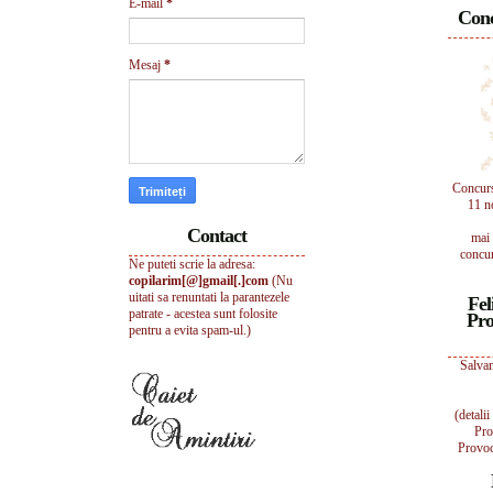
E-mail
*
Conc
Mesaj
*
Concur
11 n
Contact
mai 
concur
Ne puteti scrie la adresa:
copilarim[@]gmail[.]com
(Nu
uitati sa renuntati la parantezele
Fel
patrate - acestea sunt folosite
Pro
pentru a evita spam-ul.)
Salvam
(detali
Pro
Provoc