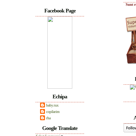
Sunt r
Facebook Page
Echipa
baby.rux
copilarim
A
rha
Google Translate