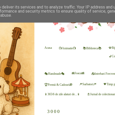
deliver its services and to analyze traffic. Your IP address and
formance and security metrics to ensure quality of service, ge
 abuse.
Acasa
💎Bij
📺Animatie📺
📚Biblioteca📚
💺Co
🎎Joaca🎎
🎭Handmade🎭
📤Intrebari Frecve
🎆Sarbatori🎆
💗Timp p
🏆Premii & Cadouri🎁
📱365/6 de zile alaturi de...📱
📓Jurnal de colectiona
3000