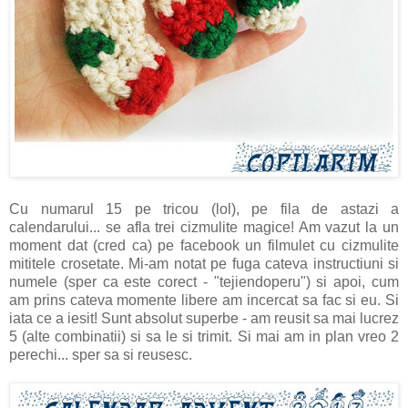
Cu numarul 15 pe tricou (lol), pe fila de astazi a
calendarului... se afla trei cizmulite magice! Am vazut la un
moment dat (cred ca) pe facebook un filmulet cu cizmulite
mititele crosetate. Mi-am notat pe fuga cateva instructiuni si
numele (sper ca este corect - "tejiendoperu") si apoi, cum
am prins cateva momente libere am incercat sa fac si eu. Si
iata ce a iesit! Sunt absolut superbe - am reusit sa mai lucrez
5 (alte combinatii) si sa le si trimit. Si mai am in plan vreo 2
perechi... sper sa si reusesc.