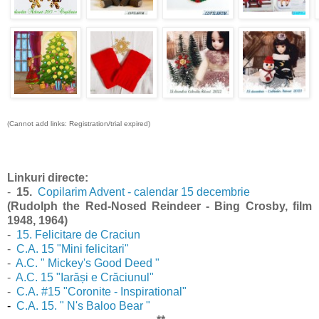
(Cannot add links: Registration/trial expired)
Linkuri directe:
-
15.
Copilarim Advent - calendar 15 decembrie
(Rudolph the Red-Nosed Reindeer - Bing Crosby, film
1948, 1964)
-
15. Felicitare de Craciun
-
C.A. 15 "Mini felicitari"
-
A.C. " Mickey's Good Deed "
-
A.C. 15 "Iarăși e Crăciunul"
-
C.A. #15 "Coronite - Inspirational"
-
C.A. 15. " N's Baloo Bear "