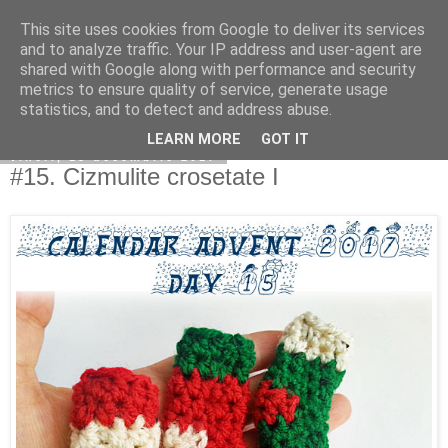
This site uses cookies from Google to deliver its services
Copilarim
and to analyze traffic. Your IP address and user-agent are
shared with Google along with performance and security
metrics to ensure quality of service, generate usage
statistics, and to detect and address abuse.
▼
LEARN MORE
GOT IT
vineri, 15 decembrie 2017
#15. Cizmulite crosetate I