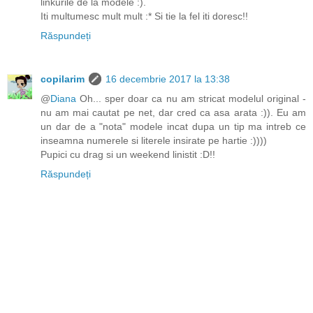
linkurile de la modele :).
Iti multumesc mult mult :* Si tie la fel iti doresc!!
Răspundeți
copilarim
16 decembrie 2017 la 13:38
@
Diana
Oh... sper doar ca nu am stricat modelul original -
nu am mai cautat pe net, dar cred ca asa arata :)). Eu am
un dar de a "nota" modele incat dupa un tip ma intreb ce
inseamna numerele si literele insirate pe hartie :))))
Pupici cu drag si un weekend linistit :D!!
Răspundeți