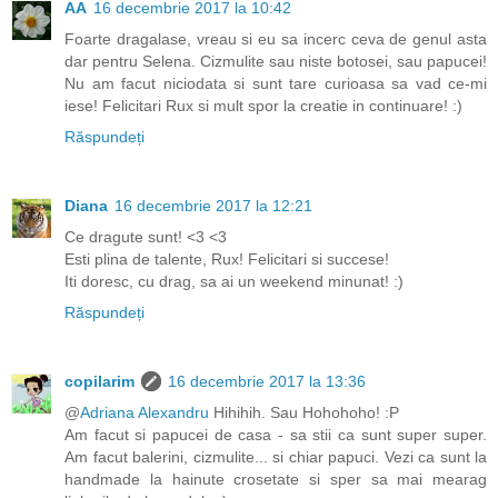
AA
16 decembrie 2017 la 10:42
Foarte dragalase, vreau si eu sa incerc ceva de genul asta
dar pentru Selena. Cizmulite sau niste botosei, sau papucei!
Nu am facut niciodata si sunt tare curioasa sa vad ce-mi
iese! Felicitari Rux si mult spor la creatie in continuare! :)
Răspundeți
Diana
16 decembrie 2017 la 12:21
Ce dragute sunt! <3 <3
Esti plina de talente, Rux! Felicitari si succese!
Iti doresc, cu drag, sa ai un weekend minunat! :)
Răspundeți
copilarim
16 decembrie 2017 la 13:36
@
Adriana Alexandru
Hihihih. Sau Hohohoho! :P
Am facut si papucei de casa - sa stii ca sunt super super.
Am facut balerini, cizmulite... si chiar papuci. Vezi ca sunt la
handmade la hainute crosetate si sper sa mai mearag