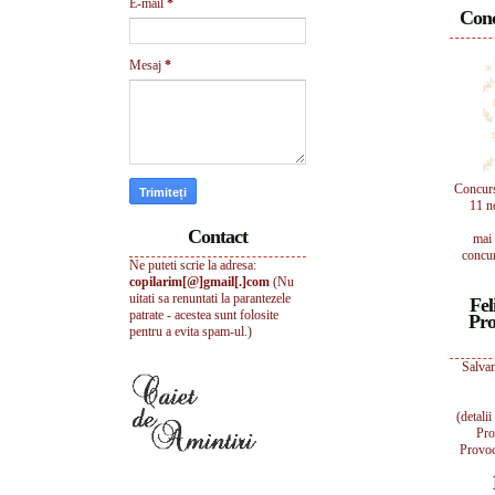
E-mail
*
Conc
Mesaj
*
Concur
11 n
Contact
mai 
concur
Ne puteti scrie la adresa:
copilarim[@]gmail[.]com
(Nu
uitati sa renuntati la parantezele
Fel
patrate - acestea sunt folosite
Pro
pentru a evita spam-ul.)
Salvam
(detali
Pro
Provoc