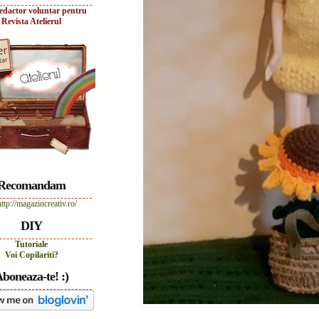
edactor voluntar pentru
Revista Atelierul
Recomandam
DIY
Tutoriale
Voi Copilariti?
boneaza-te! :)