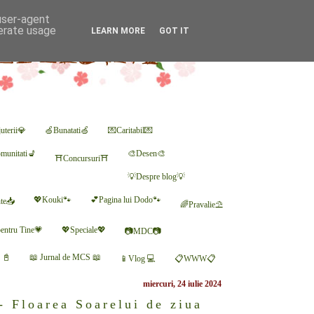
 user-agent
nerate usage
LEARN MORE
GOT IT
uterii💎
🍏Bunatati🍏
💌Caritabil💌
munitati💺
🎨Desen🎨
⛩Concursuri⛩
💡Despre blog💡
💖Kouki🐾
💕Pagina lui Dodo🐾
nte📥
🌈Pravalie⛱
entru Tine💗
💖Speciale💖
📷MDC📷
r 📓
📖 Jurnal de MCS 📖
📱Vlog 💻
📋WWW📋
miercuri, 24 iulie 2024
- Floarea Soarelui de ziua