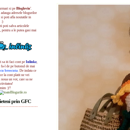
urmari si pe
Bloglovin'
.
i adauga adresele blogurilor
 si poti afla noutatile in
 :)
iti poti salva articolele
, pentru a le putea gasi mai
 sa iti faci cont pe
Inlinkz
,
 fa-l de pe butonul de mai
l cu broscuta
. De indata ce
ece la cont platit ne vei
i noua un vot, care sa ne
ctivitatea!
umim :)!!
ieteni prin GFC