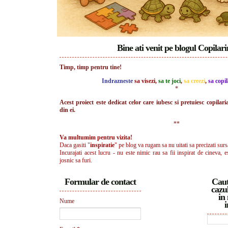
Bine ati venit pe blogul Copilar
Timp, timp pentru tine!
Indrazneste
sa visezi
,
sa te joci
,
sa creezi
,
sa copil
*
Acest proiect este dedicat celor care iubesc si pretuiesc copilari
din ei.
**
Va multumim pentru vizita!
Daca gasiti "
inspiratie
" pe blog va rugam sa nu uitati sa precizati surs
Incurajati acest lucru - nu este nimic rau sa fii inspirat de cineva, e
josnic sa furi.
Formular de contact
Caut
cazul
in 
Nume
i