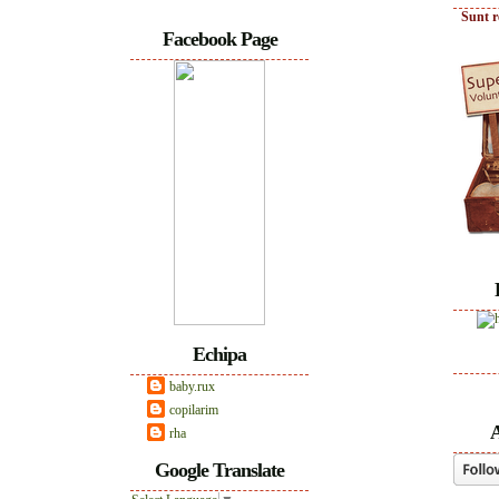
Sunt r
Facebook Page
Echipa
baby.rux
copilarim
A
rha
Google Translate