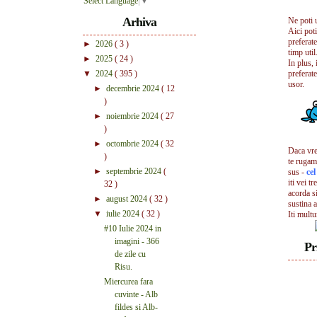
Select Language
▼
Arhiva
Ne poti 
Aici pot
preferate
►
2026
( 3 )
timp util.
►
2025
( 24 )
In plus, 
▼
2024
( 395 )
preferate
usor.
►
decembrie 2024
( 12
)
►
noiembrie 2024
( 27
)
►
octombrie 2024
( 32
Daca vrei
)
te rugam
►
septembrie 2024
(
sus -
ce
iti vei tr
32 )
acorda s
►
august 2024
( 32 )
sustina a
▼
iulie 2024
( 32 )
Iti mult
#10 Iulie 2024 in
imagini - 366
Pr
de zile cu
Risu.
Miercurea fara
cuvinte - Alb
fildes si Alb-