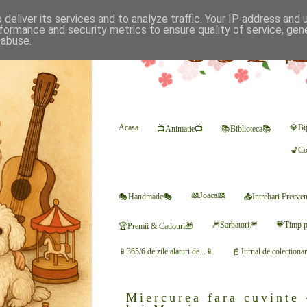
deliver its services and to analyze traffic. Your IP address and
formance and security metrics to ensure quality of service, ge
 abuse.
Acasa
💎Bij
📺Animatie📺
📚Biblioteca📚
💺Co
🎎Joaca🎎
🎭Handmade🎭
📤Intrebari Frecve
🎆Sarbatori🎆
💗Timp p
🏆Premii & Cadouri🎁
📱365/6 de zile alaturi de...📱
📓Jurnal de colectiona
Miercurea fara cuvinte 