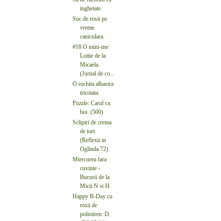
inghetate.
Suc de rosii pe
vreme
caniculara.
#18 O mini-me:
Lottie de la
Micaela.
(Jurnal de co...
O rochita albastra
tricotata.
Puzzle: Carul cu
boi. (500)
Sclipiri de crema
de tort.
(Reflexii in
Oglinda 72)
Miercurea fara
cuvinte -
Bucurii de la
Micii N si H.
Happy B-Day cu
rosii de
polistiren :D.