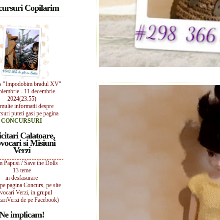
ursuri Copilarim
s "Impodobim bradul XV"
oiembrie - 11 decembrie
2024(23:55)
multe informatii despre
suri puteti gasi pe pagina
CONCURSURI
icitari Calatoare,
vocari si Misiuni
Verzi
 Papusi / Save the Dolls
13 teme
in desfasurare
i pe pagina Concurs, pe site
vocari Verzi, in grupul
ariVerzi de pe Facebook)
Ne implicam!