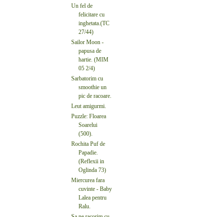
Un fel de
felicitare cu
inghetata.(TC
27/44)
Sailor Moon -
papusa de
hartie. (MIM
05 2/4)
Sarbatorim cu
smoothie un
pic de racoare.
Leut amigurmi.
Puzzle: Floarea
Soarelui
(500).
Rochita Puf de
Papadie.
(Reflexii in
Oglinda 73)
Miercurea fara
cuvinte - Baby
Lalea pentru
Ralu.
Sa ne racorim cu