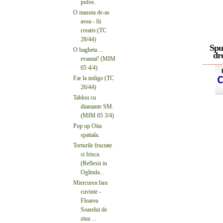
pufos.
O masuta de-as
avea - fii
creativ.(TC
28/44)
Spu
O bagheta ...
dre
evantai! (MIM
05 4/4)
Far la indigo (TC
26/44)
Tablou cu
diamante SM.
(MIM 05 3/4)
Pop up Oita
spatiala.
Torturile fructate
si frisca.
(Reflexii in
Oglinda...
Miercurea fara
cuvinte -
Floarea
Soarelui de
ziua ...