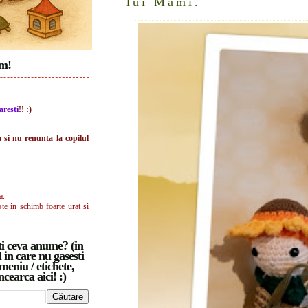
lui Mami.
im!
aresti
!! :)
a si nu renunta la copilul
a.
ste in schimb foarte urat si
i ceva anume? (in
 in care nu gasesti
meniu / etichete,
ncearca aici! :)