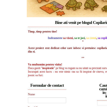
Bine ati venit pe blogul Copilar
Timp, timp pentru tine!
Indrazneste
sa visezi
,
sa te joci
,
sa creezi
,
sa copil
*
Acest proiect este dedicat celor care iubesc si pretuiesc copilari
din ei.
**
Va multumim pentru vizita!
Daca gasiti "
inspiratie
" pe blog va rugam sa nu uitati sa precizati surs
Incurajati acest lucru - nu este nimic rau sa fii inspirat de cineva, e
josnic sa furi.
Formular de contact
Caut
cazul
in 
Nume
i