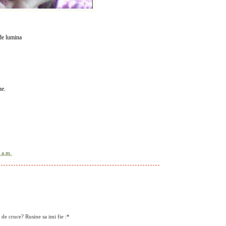
 de lumina
ne.
 a.m.
de cruce? Rusine sa imi fie :*