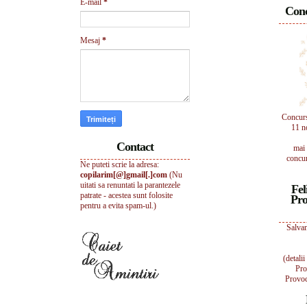
E-mail
*
Conc
Mesaj
*
Concur
11 n
Contact
mai 
concur
Ne puteti scrie la adresa:
copilarim[@]gmail[.]com
(Nu
uitati sa renuntati la parantezele
Fel
patrate - acestea sunt folosite
Pro
pentru a evita spam-ul.)
Salvam
(detali
Pro
Provoc