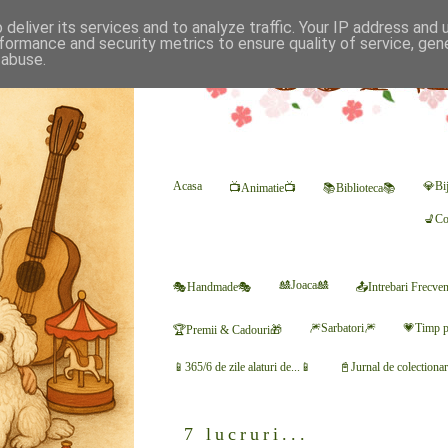
deliver its services and to analyze traffic. Your IP address and
formance and security metrics to ensure quality of service, ge
 abuse.
Acasa
💎Bij
📺Animatie📺
📚Biblioteca📚
💺Co
🎎Joaca🎎
🎭Handmade🎭
📤Intrebari Frecve
🎆Sarbatori🎆
💗Timp p
🏆Premii & Cadouri🎁
📱365/6 de zile alaturi de...📱
📓Jurnal de colectiona
7 lucruri...