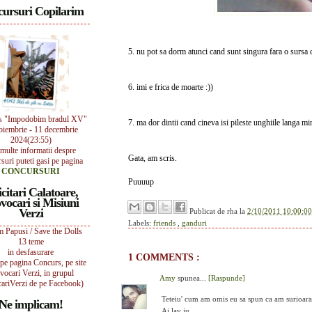
ursuri Copilarim
5. nu pot sa dorm atunci cand sunt singura fara o sursa
6. imi e frica de moarte :))
s "Impodobim bradul XV"
7. ma dor dintii cand cineva isi pileste unghiile langa mi
oiembrie - 11 decembrie
2024(23:55)
multe informatii despre
Gata, am scris.
suri puteti gasi pe pagina
CONCURSURI
Puuuup
icitari Calatoare,
vocari si Misiuni
Verzi
Publicat de
rha
la
2/10/2011 10:00:00
Labels:
friends
,
ganduri
 Papusi / Save the Dolls
13 teme
in desfasurare
1 COMMENTS :
i pe pagina Concurs, pe site
vocari Verzi, in grupul
Amy
spunea...
[Raspunde]
ariVerzi de pe Facebook)
Teteiu' cum am omis eu sa spun ca am surioara 
Ne implicam!
Ai lav iu