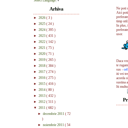
Select Language
▼
Arhiva
Ne poti 
Aici pot
preferate
►
2026
( 3 )
timp util.
►
2025
( 24 )
In plus, 
►
2024
( 395 )
preferate
usor.
►
2023
( 431 )
►
2022
( 142 )
►
2021
( 75 )
►
2020
( 71 )
►
2019
( 265 )
Daca vrei
te rugam
►
2018
( 384 )
sus -
ce
►
2017
( 274 )
iti vei tr
►
2016
( 275 )
acorda s
sustina a
►
2015
( 416 )
Iti mult
►
2014
( 80 )
►
2013
( 432 )
Pr
►
2012
( 511 )
▼
2011
( 682 )
►
decembrie 2011
( 72
)
►
noiembrie 2011
( 54