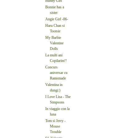
Bunny Girl
Bonnie has a
sister
Angie Girl -06-
Haru Chan si
Tootsie
My Barbie
Valentine
Dolls
La multi ani
Copilarim!!
Concurs
aniversar cu
Ramsmade
Valentina in
dungi:)
I Love Lisa - The
Simpsons
In viaggio con la
luna
Tom si Jerry -
Mouse
Trouble