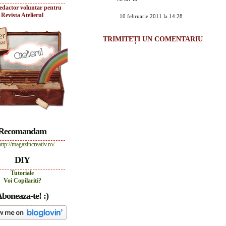
edactor voluntar pentru
Revista Atelierul
10 februarie 2011 la 14:28
TRIMITEȚI UN COMENTARIU
Recomandam
DIY
Tutoriale
Voi Copilariti?
boneaza-te! :)