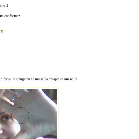
ine :)
 ma conformez.
MY
e diferite. la stanga nu se unesc, la dreapta se unesc :D