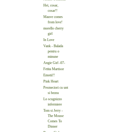
Hei, cosar,
cosar!!
Mauve comes
from love!
morello cherry
girl
In Love
Vank - Balada
pentru o
minune
Angie Girl -07-
Fetita Martisor
Emotii!!
Pink Heart
Pesmeciori cu unt
si bezea
Lo scugnizzo
infermiere
Tom si Jerry -
The Mouse
Comes To
Dinner