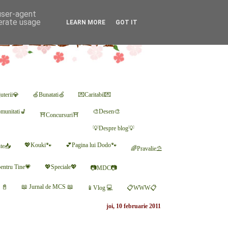
 user-agent
nerate usage
LEARN MORE
GOT IT
uterii💎
🍏Bunatati🍏
💌Caritabil💌
munitati💺
🎨Desen🎨
⛩Concursuri⛩
💡Despre blog💡
💖Kouki🐾
💕Pagina lui Dodo🐾
nte📥
🌈Pravalie⛱
entru Tine💗
💖Speciale💖
📷MDC📷
r 📓
📖 Jurnal de MCS 📖
📱Vlog 💻
📋WWW📋
joi, 10 februarie 2011