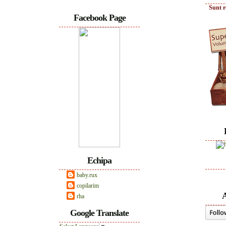
Sunt r
Facebook Page
Echipa
baby.rux
copilarim
A
rha
Google Translate