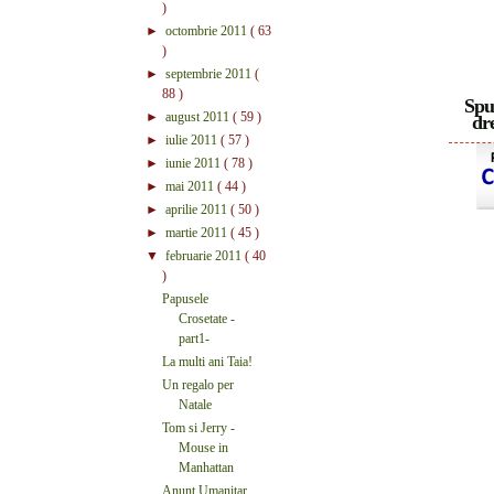
)
►
octombrie 2011
( 63
)
►
septembrie 2011
(
88 )
Spu
►
august 2011
( 59 )
dre
►
iulie 2011
( 57 )
►
iunie 2011
( 78 )
►
mai 2011
( 44 )
►
aprilie 2011
( 50 )
►
martie 2011
( 45 )
▼
februarie 2011
( 40
)
Papusele
Crosetate -
part1-
La multi ani Taia!
Un regalo per
Natale
Tom si Jerry -
Mouse in
Manhattan
Anunt Umanitar