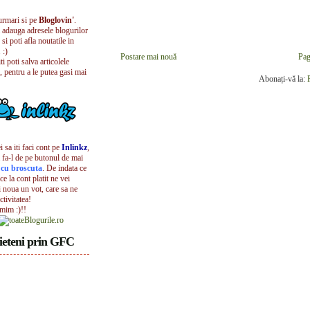
urmari si pe
Bloglovin'
.
i adauga adresele blogurilor
 si poti afla noutatile in
 :)
Postare mai nouă
Pag
iti poti salva articolele
, pentru a le putea gasi mai
Abonați-vă la:
 sa iti faci cont pe
Inlinkz
,
 fa-l de pe butonul de mai
l cu broscuta
. De indata ce
ece la cont platit ne vei
i noua un vot, care sa ne
ctivitatea!
umim :)!!
ieteni prin GFC