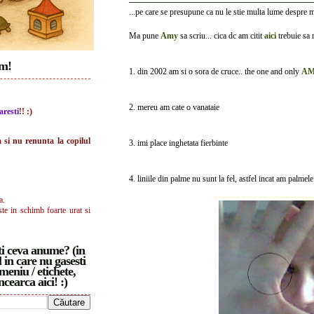
...pe care se presupune ca nu le stie multa lume despre m
Ma pune
Amy
sa scriu... cica dc am citit
aici
trebuie sa
im!
1. din 2002 am si o sora de cruce.. the one and only
A
2. mereu am cate o vanataie
aresti
!! :)
a si nu renunta la copilul
3. imi place inghetata fierbinte
4. liniile din palme nu sunt la fel, astfel incat am palmel
a.
ste in schimb foarte urat si
i ceva anume? (in
 in care nu gasesti
meniu / etichete,
ncearca aici! :)