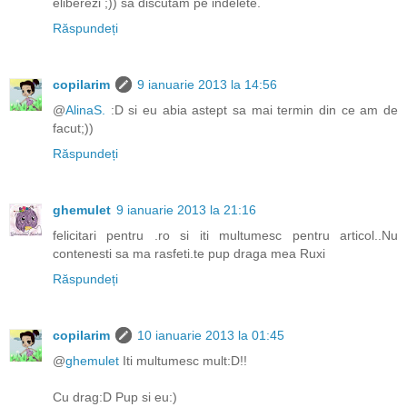
eliberezi ;)) sa discutam pe indelete.
Răspundeți
copilarim
9 ianuarie 2013 la 14:56
@
AlinaS.
:D si eu abia astept sa mai termin din ce am de
facut;))
Răspundeți
ghemulet
9 ianuarie 2013 la 21:16
felicitari pentru .ro si iti multumesc pentru articol..Nu
contenesti sa ma rasfeti.te pup draga mea Ruxi
Răspundeți
copilarim
10 ianuarie 2013 la 01:45
@
ghemulet
Iti multumesc mult:D!!
Cu drag:D Pup si eu:)