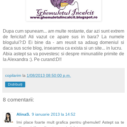
Dupa cum spuneam... am multe restante, dar azi sunt extrem
de fericita!! Ati vazut ce apare sus in bara? La numele
blogului?:D Ei bine da - am reusit sa adaug domeniul si
daca sus scrie blog, inseamna ca exista si un site... in lucru.
Abia astept sa va povestesc si despre minunatiile primite de
la Alexandra :). Pe curand:D!!
copilarim
la
1/08/2013 08:50:00 p.m.
Distribuiți
8 comentarii:
AlinaS.
9 ianuarie 2013 la 14:52
Imi place foarte mult grafica pentru ghemulet! Astept sa te