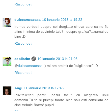
Răspundeți
dulceameacasa
10 ianuarie 2013 la 19:22
frumos vorbesti despre cei dragi....e cineva care sa nu fie
atins in inima de cuvintele tale?...despre grafica?...numai de
bine :D
Răspundeți
copilarim
10 ianuarie 2013 la 21:05
@
dulceameacasa
:) mi-am amintit de "fulgii nostri" :D
Răspundeți
Angi
11 ianuarie 2013 la 17:45
Rux,felicitari pentru pasul facut, cu alegerea unui
domeniu.Tu te si pricepi foarte bine sau esti consiliata de
cine trebuie.Bravo! pupici