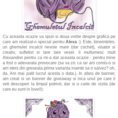
Cu aceasta ocazie va spun si doua vorbe despre grafica pe
care am realizat-o special pentru
Alexa
:). Este, bineinteles,
un ghemulet incalcit nevoie mare (dar cochet), visator si
creativ, sufletist si tare tare vesel. Ii multumesc mult
Alexandrei pentru ca mi-a dat aceasta ocazie - pentru mine
a fost o adevarata provocare (sa va zic ca iar am comis-o si
am sters din greseala prima varianta inainte sa o salvez? oh,
da. Am mai patit lucrul acesta o data.). In afara de banner,
am creat si un banner de giveaway si inca unul pe care il
veti descoperi la timpul potrivit, dar si o carte de vizita (de
care eu sunt in love!!):