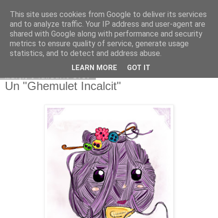
This site uses cookies from Google to deliver its services
Copilarim
and to analyze traffic. Your IP address and user-agent are
shared with Google along with performance and security
metrics to ensure quality of service, generate usage
statistics, and to detect and address abuse.
▼
LEARN MORE
GOT IT
marți, 8 ianuarie 2013
Un "Ghemulet Incalcit"