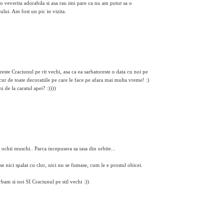
 veverita adorabila si asa rau imi pare ca nu am putut sa o
tului. Am fost un pic in vizita.
este Craciunul pe rit vechi, asa ca ea sarbatoreste o data cu noi pe
ucur de toate decoratiile pe care le face pe afara mai multa vreme! :)
 de la caratul apei? :))))
 ochii muschi.. Parca incepusera sa iasa din orbite...
e nici spalat cu clor, nici nu se fumase, cum le e prostul obicei.
bam si noi SI Craciunul pe stil vechi :)).