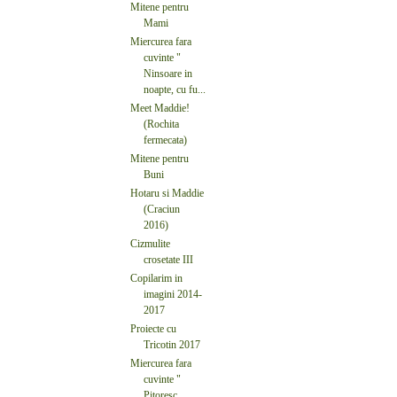
Mitene pentru
Mami
Miercurea fara
cuvinte "
Ninsoare in
noapte, cu fu...
Meet Maddie!
(Rochita
fermecata)
Mitene pentru
Buni
Hotaru si Maddie
(Craciun
2016)
Cizmulite
crosetate III
Copilarim in
imagini 2014-
2017
Proiecte cu
Tricotin 2017
Miercurea fara
cuvinte "
Pitoresc.