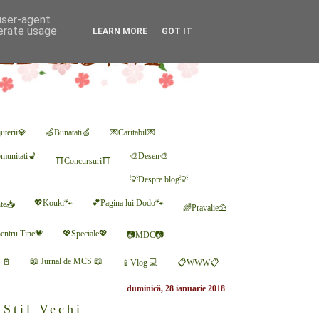
 user-agent
nerate usage
LEARN MORE
GOT IT
uterii💎
🍏Bunatati🍏
💌Caritabil💌
munitati💺
🎨Desen🎨
⛩Concursuri⛩
💡Despre blog💡
💖Kouki🐾
💕Pagina lui Dodo🐾
nte📥
🌈Pravalie⛱
entru Tine💗
💖Speciale💖
📷MDC📷
r 📓
📖 Jurnal de MCS 📖
📱Vlog 💻
📋WWW📋
duminică, 28 ianuarie 2018
 Stil Vechi