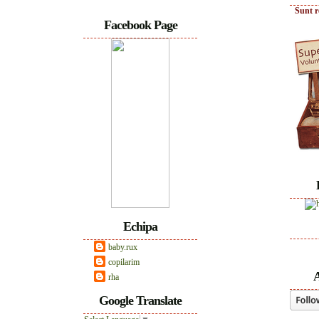
Sunt r
Facebook Page
Echipa
baby.rux
copilarim
A
rha
Google Translate