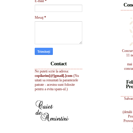
E-mail
*
Conc
Mesaj
*
Concur
11 n
Contact
mai 
concur
Ne puteti scrie la adresa:
copilarim[@]gmail[.]com
(Nu
uitati sa renuntati la parantezele
Fel
patrate - acestea sunt folosite
Pro
pentru a evita spam-ul.)
Salvam
(detali
Pro
Provoc