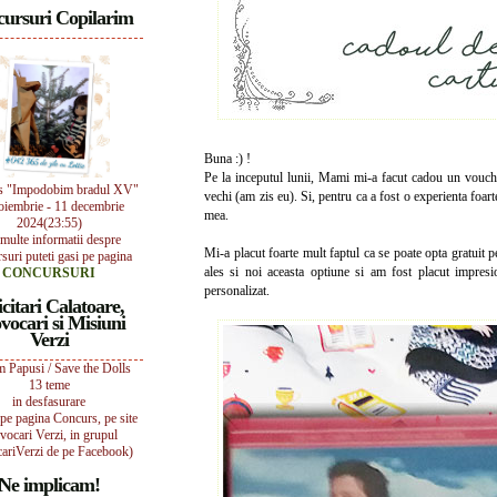
ursuri Copilarim
Buna :) !
Pe la inceputul lunii, Mami mi-a facut cadou un vouc
s "Impodobim bradul XV"
vechi (am zis eu). Si, pentru ca a fost o experienta foar
oiembrie - 11 decembrie
mea.
2024(23:55)
multe informatii despre
Mi-a placut foarte mult faptul ca se poate opta gratuit 
suri puteti gasi pe pagina
ales si noi aceasta optiune si am fost placut impresi
CONCURSURI
personalizat.
icitari Calatoare,
vocari si Misiuni
Verzi
 Papusi / Save the Dolls
13 teme
in desfasurare
i pe pagina Concurs, pe site
vocari Verzi, in grupul
ariVerzi de pe Facebook)
Ne implicam!