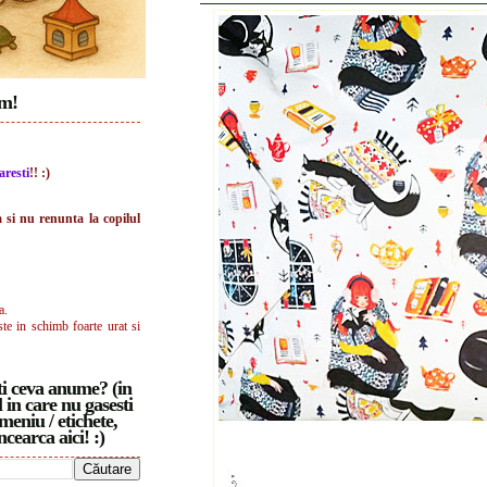
im!
aresti
!! :)
a si nu renunta la copilul
a.
ste in schimb foarte urat si
i ceva anume? (in
 in care nu gasesti
meniu / etichete,
ncearca aici! :)