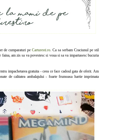
her de cumparaturi pe
Carturesti.ro
. Ca sa serbam Craciunul pe stil
te faina, am zis sa va povestesc si voua si sa va impartasesc bucuria
pentru impachetarea gratuita - ceea ce face cadoul gata de oferit. Am
onate de calitatea ambalajului - foarte frumoasa hartie imprimata