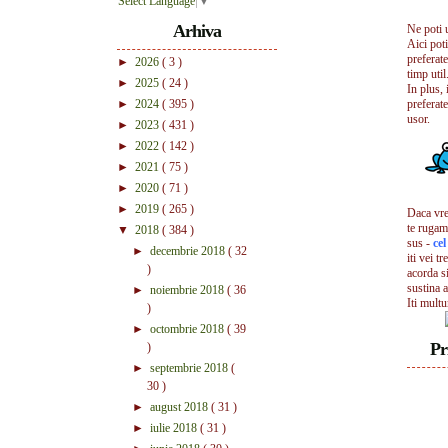
Select Language
▼
Arhiva
Ne poti 
Aici pot
preferate
►
2026
( 3 )
timp util.
►
2025
( 24 )
In plus, 
►
2024
( 395 )
preferate
usor.
►
2023
( 431 )
►
2022
( 142 )
►
2021
( 75 )
►
2020
( 71 )
►
2019
( 265 )
Daca vrei
te rugam
▼
2018
( 384 )
sus -
ce
►
decembrie 2018
( 32
iti vei tr
)
acorda s
sustina a
►
noiembrie 2018
( 36
Iti mult
)
►
octombrie 2018
( 39
Pr
)
►
septembrie 2018
(
30 )
►
august 2018
( 31 )
►
iulie 2018
( 31 )