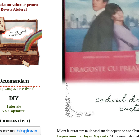
edactor voluntar pentru
Revista Atelierul
Recomandam
DIY
Tutoriale
Voi Copilariti?
boneaza-te! :)
M-am bucurat tare mult cand am descoperit pe site alb
Impressions de Hayao Miyazaki
. Mi-l doream de mult