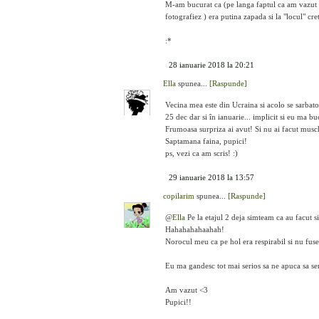
M-am bucurat ca (pe langa faptul ca am vazut o
fotografiez ) era putina zapada si la "locul" cre
:*
28 ianuarie 2018 la 20:21
Ella
spunea...
[Raspunde]
Vecina mea este din Ucraina si acolo se sarbator
25 dec dar si în ianuarie... implicit si eu ma b
Frumoasa surpriza ai avut! Si nu ai facut muschi
Saptamana faina, pupici!
ps, vezi ca am scris! :)
29 ianuarie 2018 la 13:57
copilarim
spunea...
[Raspunde]
@
Ella
Pe la etajul 2 deja simteam ca au facut si
Hahahahahaahah!
Norocul meu ca pe hol era respirabil si nu fuses
Eu ma gandesc tot mai serios sa ne apuca sa ser
Am vazut <3
Pupici!!