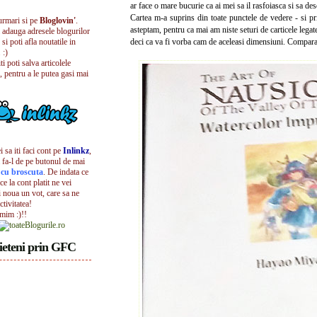
ar face o mare bucurie ca ai mei sa il rasfoiasca si sa des
Cartea m-a suprins din toate punctele de vedere - si pr
urmari si pe
Bloglovin'
.
asteptam, pentru ca mai am niste seturi de carticele leg
i adauga adresele blogurilor
 si poti afla noutatile in
deci ca va fi vorba cam de aceleasi dimensiuni. Compara
 :)
iti poti salva articolele
, pentru a le putea gasi mai
 sa iti faci cont pe
Inlinkz
,
 fa-l de pe butonul de mai
l cu broscuta
. De indata ce
ece la cont platit ne vei
i noua un vot, care sa ne
ctivitatea!
umim :)!!
ieteni prin GFC