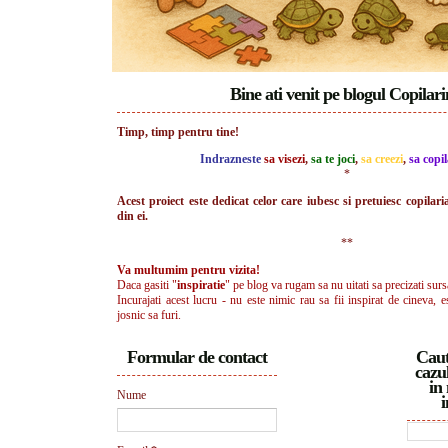
Bine ati venit pe blogul Copilar
Timp, timp pentru tine!
Indrazneste
sa visezi
,
sa te joci
,
sa creezi
,
sa copil
*
Acest proiect este dedicat celor care iubesc si pretuiesc copilari
din ei.
**
Va multumim pentru vizita!
Daca gasiti "
inspiratie
" pe blog va rugam sa nu uitati sa precizati surs
Incurajati acest lucru - nu este nimic rau sa fii inspirat de cineva, e
josnic sa furi.
Formular de contact
Caut
cazul
in 
Nume
i