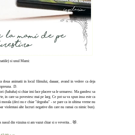
tiile) si unul Mami:
nca doua animatii in locul filmului, daaaar, avand in vedere ca deja
impreuna. :D.
ori (hahaha) si chiar imi face placere sa le urmaresc. Ma gandesc sa
carte, in care sa povestesc mai pe larg. Ce pot sa va spun insa este ca
 si morala (deci nu e chiar "degeaba" - se pare ca in ultima vreme nu
ar violentasi alte lucruri negative din care nu ramai cu nimic bun).
 nasul din vizuina si am vazut chiar si o veverita... 😻.