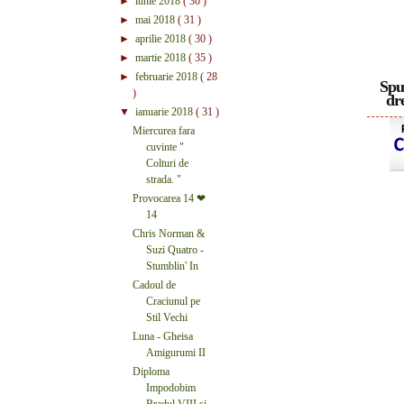
►
iunie 2018
( 30 )
►
mai 2018
( 31 )
►
aprilie 2018
( 30 )
►
martie 2018
( 35 )
►
februarie 2018
( 28
Spu
)
dre
▼
ianuarie 2018
( 31 )
Miercurea fara
cuvinte "
Colturi de
strada. "
Provocarea 14 ❤
14
Chris Norman &
Suzi Quatro -
Stumblin' In
Cadoul de
Craciunul pe
Stil Vechi
Luna - Gheisa
Amigurumi II
Diploma
Impodobim
Bradul VIII si