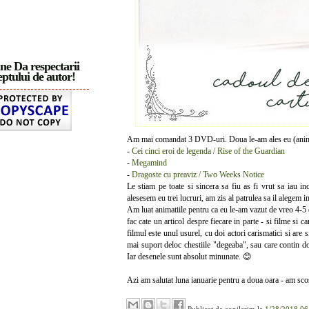
ne Da respectarii
ptului de autor!
Am mai comandat 3 DVD-uri. Doua le-am ales eu (anima
-
Cei cinci eroi de legenda / Rise of the Guardian
-
Megamind
-
Dragoste cu preaviz / Two Weeks Notice
Le stiam pe toate si sincera sa fiu as fi vrut sa iau i
alesesem eu trei lucruri, am zis al patrulea sa il alegem 
Am luat animatiile pentru ca eu le-am vazut de vreo 4-5 
fac cate un articol despre fiecare in parte - si filme si 
filmul este unul usurel, cu doi actori carismatici si are
mai suport deloc chestiile "degeaba", sau care contin do
Iar desenele sunt absolut minunate. 😊
Azi am salutat luna ianuarie pentru a doua oara - am scos