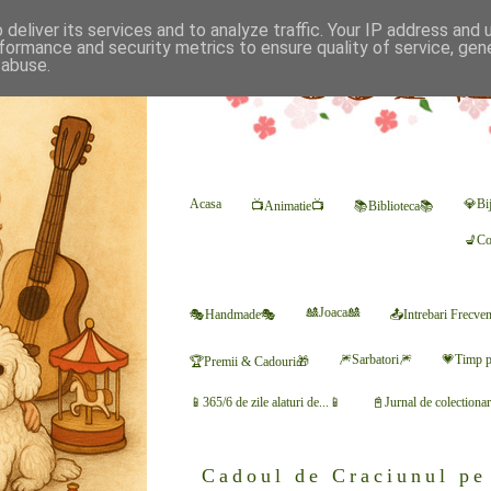
deliver its services and to analyze traffic. Your IP address and
formance and security metrics to ensure quality of service, ge
 abuse.
Acasa
💎Bij
📺Animatie📺
📚Biblioteca📚
💺Co
🎎Joaca🎎
🎭Handmade🎭
📤Intrebari Frecve
🎆Sarbatori🎆
💗Timp p
🏆Premii & Cadouri🎁
📱365/6 de zile alaturi de...📱
📓Jurnal de colectiona
Cadoul de Craciunul pe