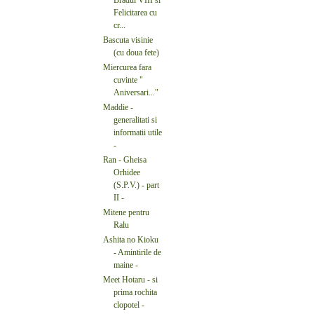
Felicitarea cu
cr...
Bascuta visinie
(cu doua fete)
Miercurea fara
cuvinte "
Aniversari..."
Maddie -
generalitati si
informatii utile
-
Ran - Gheisa
Orhidee
(S.P.V.) - part
II -
Mitene pentru
Ralu
Ashita no Kioku
- Amintirile de
maine -
Meet Hotaru - si
prima rochita
clopotel -