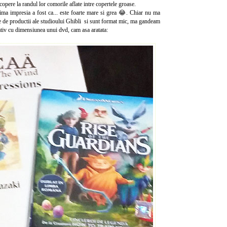
copere la randul lor comorile aflate intre copertele groase.
ima impresia a fost ca... este foarte mare si grea 😂. Chiar nu ma
ate de productii ale studioului Ghibli si sunt format mic, ma gandeam
tiv cu dimensiunea unui dvd, cam asa aratata: