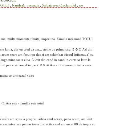
:47:00 p.m.
,
Ghibli
,
Nausicaä
,
recenzie
,
Sarbatoarea Craciunului
,
we
 cat mai multe momente tihnite, impreuna. Familia inseamna TOTUL
 Este iarna, dar eu cred ca am... stenie de primavara ☺☺☺ Azi am
ia acum seara am facut un dus si am schimbat tricoul (pijamaua) cu
nga mine toata ziua. A iesit din cand in cand in curte sa latre la
riului pe care-l are el in paza ☺☺☺ Am citit si m-am uitat la ceva
aptamana ce urmeaza! xoxo
<3. Asa este - familia este totul.
 iesire am spus la propriu, adica anul acesta, pana acum, am iesit
 acasa mi-a iesit pe nas toata distractia cand am urcat 88 de trepte cu