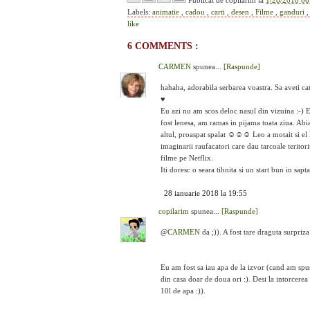
Publicat de
copilarim
la
1/28/2018 06
Labels:
animatie
,
cadou
,
carti
,
desen
,
Filme
,
ganduri
like
6 COMMENTS :
CARMEN
spunea...
[Raspunde]
hahaha, adorabila serbarea voastra. Sa aveti
♥
Eu azi nu am scos deloc nasul din vizuina :-)
fost lenesa, am ramas in pijama toata ziua. Ab
altul, proaspat spalat ☺☺☺ Leo a motait si el la
imaginarii raufacatori care dau tarcoale terito
filme pe Netflix.
Iti doresc o seara tihnita si un start bun in s
28 ianuarie 2018 la 19:55
copilarim
spunea...
[Raspunde]
@
CARMEN
da ;)). A fost tare draguta surpriza 
Eu am fost sa iau apa de la izvor (cand am spus
din casa doar de doua ori :). Desi la intorcerea
10l de apa :)).