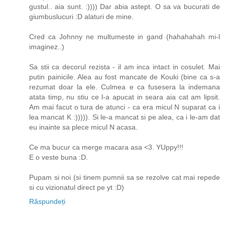
gustul.. aia sunt. :)))) Dar abia astept. O sa va bucurati de
giumbuslucuri :D alaturi de mine.
Cred ca Johnny ne multumeste in gand (hahahahah mi-l
imaginez..)
Sa stii ca decorul rezista - il am inca intact in cosulet. Mai
putin painicile. Alea au fost mancate de Kouki (bine ca s-a
rezumat doar la ele. Culmea e ca fusesera la indemana
atata timp, nu stiu ce l-a apucat in seara aia cat am lipsit.
Am mai facut o tura de atunci - ca era micul N suparat ca i
lea mancat K :))))). Si le-a mancat si pe alea, ca i le-am dat
eu inainte sa plece micul N acasa.
Ce ma bucur ca merge macara asa <3. YUppy!!!
E o veste buna :D.
Pupam si noi (si tinem pumnii sa se rezolve cat mai repede
si cu vizionatul direct pe yt :D)
Răspundeți