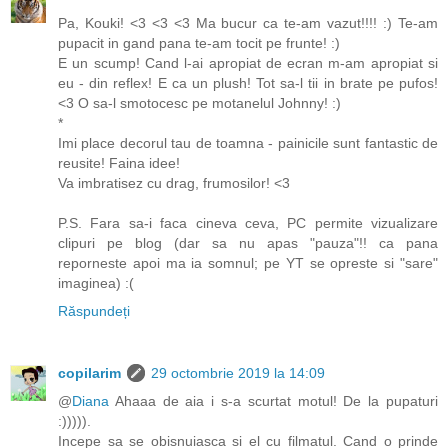
Pa, Kouki! <3 <3 <3 Ma bucur ca te-am vazut!!!! :) Te-am
pupacit in gand pana te-am tocit pe frunte! :)
E un scump! Cand l-ai apropiat de ecran m-am apropiat si
eu - din reflex! E ca un plush! Tot sa-l tii in brate pe pufos!
<3 O sa-l smotocesc pe motanelul Johnny! :)
*
Imi place decorul tau de toamna - painicile sunt fantastic de
reusite! Faina idee!
Va imbratisez cu drag, frumosilor! <3
P.S. Fara sa-i faca cineva ceva, PC permite vizualizare
clipuri pe blog (dar sa nu apas "pauza"!! ca pana
reporneste apoi ma ia somnul; pe YT se opreste si "sare"
imaginea) :(
Răspundeți
copilarim
29 octombrie 2019 la 14:09
@
Diana
Ahaaa de aia i s-a scurtat motul! De la pupaturi
:))))).
Incepe sa se obisnuiasca si el cu filmatul. Cand o prinde