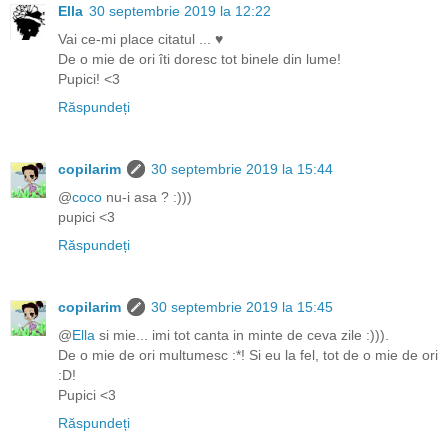
Ella
30 septembrie 2019 la 12:22
Vai ce-mi place citatul ... ♥
De o mie de ori îti doresc tot binele din lume!
Pupici! <3
Răspundeți
copilarim
30 septembrie 2019 la 15:44
@
coco
nu-i asa ? :)))
pupici <3
Răspundeți
copilarim
30 septembrie 2019 la 15:45
@
Ella
si mie... imi tot canta in minte de ceva zile :))).
De o mie de ori multumesc :*! Si eu la fel, tot de o mie de ori
:D!
Pupici <3
Răspundeți