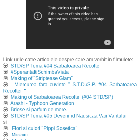
Link-urile catre articolele despre care am vorbit in filmulete:
💟
STD/SP Tema #04 Sarbatoarea Recoltei
💟
#SperantaItiSchimbaViata
💟
Making of "Striptease Glam"
💟
Miercurea fara cuvinte " S.T.D./S.P. #04 Sarbatoarea
Recoltei "
💟
Making of Sarbatoarea Recoltei (#04 STD/SP)
💟
Arashi - Typhoon Generation
💟
Briose si parfum de mere.
💟
STD/SP Tema #05 Devenind Nausicaa Vaii Vantului
si
💟
Flori si culori "Pippi Sosetica"
💟
Mirakuru