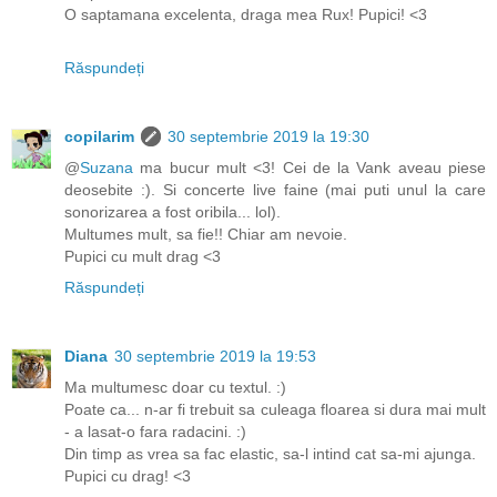
O saptamana excelenta, draga mea Rux! Pupici! <3
Răspundeți
copilarim
30 septembrie 2019 la 19:30
@
Suzana
ma bucur mult <3! Cei de la Vank aveau piese
deosebite :). Si concerte live faine (mai puti unul la care
sonorizarea a fost oribila... lol).
Multumes mult, sa fie!! Chiar am nevoie.
Pupici cu mult drag <3
Răspundeți
Diana
30 septembrie 2019 la 19:53
Ma multumesc doar cu textul. :)
Poate ca... n-ar fi trebuit sa culeaga floarea si dura mai mult
- a lasat-o fara radacini. :)
Din timp as vrea sa fac elastic, sa-l intind cat sa-mi ajunga.
Pupici cu drag! <3