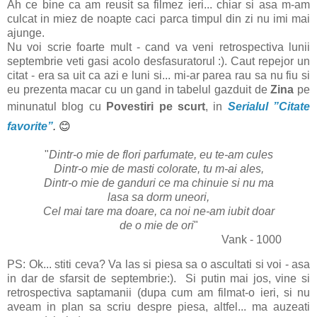
Ah ce bine ca am reusit sa filmez ieri... chiar si asa m-am
culcat in miez de noapte caci parca timpul din zi nu imi mai
ajunge.
Nu voi scrie foarte mult - cand va veni retrospectiva lunii
septembrie veti gasi acolo desfasuratorul :). Caut repejor un
citat - era sa uit ca azi e luni si... mi-ar parea rau sa nu fiu si
eu prezenta macar cu un gand in tabelul gazduit de
Zina
pe
minunatul blog cu
Povestiri pe scurt
, in
Serialul ”Citate
favorite”
.
😊
"
Dintr-o mie de flori parfumate, eu te-am cules
Dintr-o mie de masti colorate, tu m-ai ales,
Dintr-o mie de ganduri ce ma chinuie si nu ma
lasa sa dorm uneori,
Cel mai tare ma doare, ca noi ne-am iubit doar
de o mie de ori
"
Vank - 1000
PS: Ok... stiti ceva? Va las si piesa sa o ascultati si voi - asa
in dar de sfarsit de septembrie:). Si putin mai jos, vine si
retrospectiva saptamanii (dupa cum am filmat-o ieri, si nu
aveam in plan sa scriu despre piesa, altfel... ma auzeati