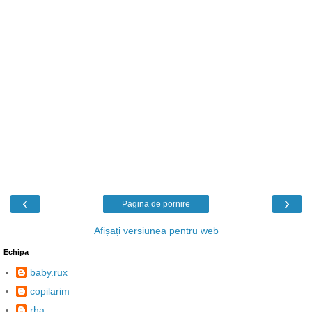
‹
›
Pagina de pornire
Afișați versiunea pentru web
Echipa
baby.rux
copilarim
rha