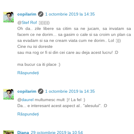
copilarim
1 octombrie 2019 la 14:35
@
Stef Rof
:)))))))
Oh da.. zile libere sa citim sa ne jucam, sa invatam sa
facem ce ne dorim... sa gasim o cale si sa croim un plan ca
sa evadam si sa ne cream viata cum ne dorim.. Lol :)))
Cine nu isi doreste
sau ma rog or fi si din cei care au deja acest lucru! :D
ma bucur ca iti place :)
Răspundeți
copilarim
1 octombrie 2019 la 14:35
@
daurel
multumesc mult :)! La fel :)
Da... e interesant acest aspect al.. "alesului". :D
Răspundeți
Diana
29 octombrie 2019 la 10:54