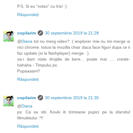
P.S. Si eu "votez" cu Iris! :)
Răspundeți
copilarim
30 septembrie 2019 la 21:28
@
Diana
tot nu merg video? :( iexplorer mie nu imi merge si
nici chrome. totusi la mozilla chiar daca face figuri dupa ce ii
fac update (si la flashplayer) merge. :)
sa-i dam niste drojdie de bere... poate mai .... creste-
hahaha - Timpului,zic.
Pupaaaam!!
Răspundeți
copilarim
30 septembrie 2019 la 21:35
@
Diana
ps: Ca sa stii: Kouki iti trimisese pupici pe la sfarsitul
filmuletului :*!!
Răspundeți