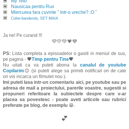
💟
My Teto
💟
Nausicaa pentru Rux
💟
Miercurea fara cuvinte " Intr-o ureche? :O "
💟
Colier-banderola, SET MAIA
Ja ne! Pe curand !!!
💜💛💚💗💙
PS:
Lista completa a episoadelor o gasiti in meniul de sus,
pe pagina -
💗
Timp pentru Tine
💗
Nu uitati ca va puteti abona la
canalul de youtube
Copilarim
😊 (si puteti alege sa primiti notificari ori de cate
ori voi incarca un filmulet nou ).
Imi puteti lasa intr-un comentariu aici, pe youtube sau pe
adresa de mail a proiectului, parerile voastre, sugestii si
propuneri referitoare la subiectele despre care v-ar
placea sa povestesc - poate aveti articole sau rubrici
preferate pe blog, de exemplu
😁.
💕