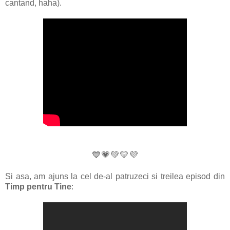
cantand, haha).
💙💗💚💛💜
Si asa, am ajuns la cel de-al patruzeci si treilea episod din
Timp pentru Tine
: