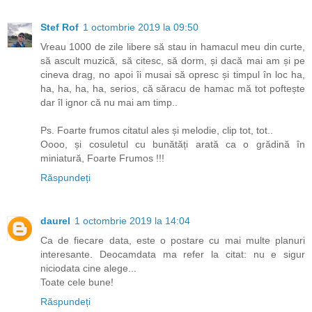
Stef Rof
1 octombrie 2019 la 09:50
Vreau 1000 de zile libere să stau in hamacul meu din curte,
să ascult muzică, să citesc, să dorm, și dacă mai am și pe
cineva drag, no apoi îi musai să opresc și timpul în loc ha,
ha, ha, ha, ha, serios, că săracu de hamac mă tot poftește
dar îl ignor că nu mai am timp..
Ps. Foarte frumos citatul ales și melodie, clip tot, tot..
Oooo, și cosuletul cu bunătăți arată ca o grădină în
miniatură, Foarte Frumos !!!
Răspundeți
daurel
1 octombrie 2019 la 14:04
Ca de fiecare data, este o postare cu mai multe planuri
interesante. Deocamdata ma refer la citat: nu e sigur
niciodata cine alege...
Toate cele bune!
Răspundeți