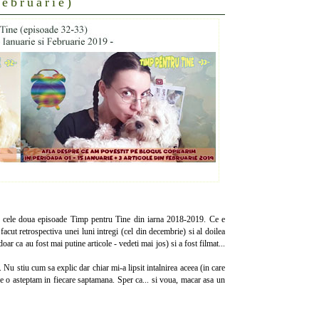
februarie)
 la cele doua episoade Timp pentru Tine din iarna 2018-2019. Ce e
facut retrospectiva unei luni intregi (cel din decembrie) si al doilea
ar ca au fost mai putine articole - vedeti mai jos) si a fost filmat...
 Nu stiu cum sa explic dar chiar mi-a lipsit intalnirea aceea (in care
re o asteptam in fiecare saptamana. Sper ca... si voua, macar asa un