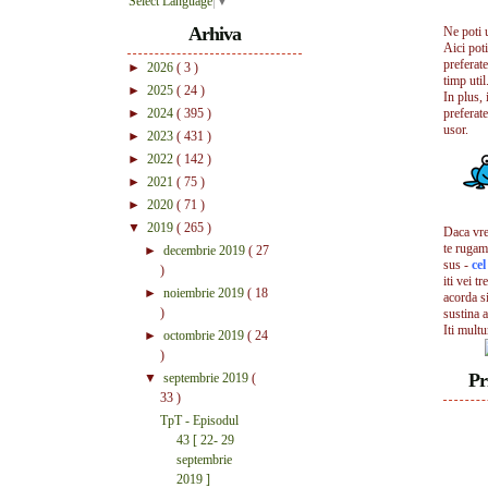
Select Language
▼
Arhiva
Ne poti 
Aici pot
preferate
►
2026
( 3 )
timp util.
►
2025
( 24 )
In plus, 
►
2024
( 395 )
preferate
usor.
►
2023
( 431 )
►
2022
( 142 )
►
2021
( 75 )
►
2020
( 71 )
▼
2019
( 265 )
Daca vrei
te rugam
►
decembrie 2019
( 27
sus -
ce
)
iti vei tr
►
noiembrie 2019
( 18
acorda s
)
sustina a
Iti mult
►
octombrie 2019
( 24
)
Pr
▼
septembrie 2019
(
33 )
TpT - Episodul
43 [ 22- 29
septembrie
2019 ]