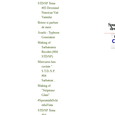
STD/SP Tema
#05 Devenind
Nausicaa Vaii
Vantului
Briose si parfum
Spu
de mere.
dre
Arashi - Typhoon
Generation
Making of
Sarbatoarea
Recoltei (#04
STD/SP)
Miercurea fara
cuvinte "
S.T.D./S.P.
#04
Sarbatoar...
Making of
"Striptease
Glam"
#SperantaItiSchi
mbaViata
STD/SP Tema
#04