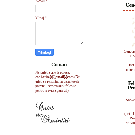
E-mail
*
Conc
Mesaj
*
Concur
11 n
Contact
mai 
concur
Ne puteti scrie la adresa:
copilarim[@]gmail[.]com
(Nu
uitati sa renuntati la parantezele
Fel
patrate - acestea sunt folosite
Pro
pentru a evita spam-ul.)
Salvam
(detali
Pro
Provoc