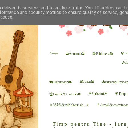
deliver its services and to analyze traffic. Your IP address and
formance and security metrics to ensure quality of service, ge
 abuse.
Acasa
💎Bij
📺Animatie📺
📚Biblioteca📚
💺Co
🎎Joaca🎎
🎭Handmade🎭
📤Intrebari Frecve
🎆Sarbatori🎆
💗Timp p
🏆Premii & Cadouri🎁
📱365/6 de zile alaturi de...📱
📓Jurnal de colectiona
Timp pentru Tine - iar