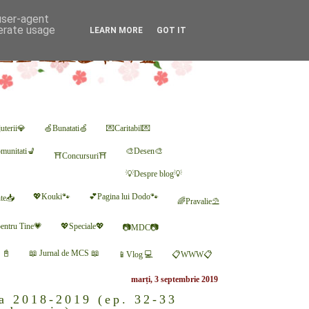
 user-agent
nerate usage
LEARN MORE
GOT IT
uterii💎
🍏Bunatati🍏
💌Caritabil💌
munitati💺
🎨Desen🎨
⛩Concursuri⛩
💡Despre blog💡
💖Kouki🐾
💕Pagina lui Dodo🐾
nte📥
🌈Pravalie⛱
entru Tine💗
💖Speciale💖
📷MDC📷
r 📓
📖 Jurnal de MCS 📖
📱Vlog 💻
📋WWW📋
marți, 3 septembrie 2019
na 2018-2019 (ep. 32-33