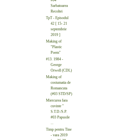
Sarbatoarea
Recoltei
TpT - Episodul
42 [ 15- 21
septembrie
2019 ]
Making of
"Plastic
Poem"
#13. 1984 -
George
Orwell (CDL)
Making of
costumatia de
Romancuta
(#03 STD/SP)
Miercurea fara
cuvinte "
S.T.D./S.P.
#03 Papusile
...
Timp pentru Tine
- vara 2019