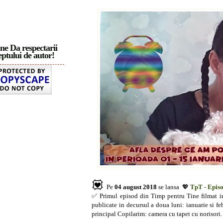
ne Da respectarii
ptului de autor!
💟
Pe
04 august 2018
se lansa 💖
TpT - Episo
✅ Primul episod din Timp pentru Tine filmat in 
publicate in decursul a doua luni: ianuarie si fe
principal Copilarim: camera cu tapet cu norisori.