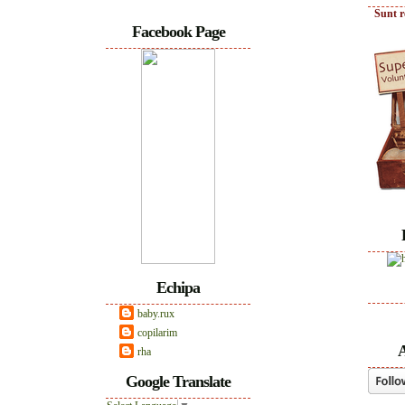
Sunt r
Facebook Page
Echipa
baby.rux
copilarim
A
rha
Google Translate