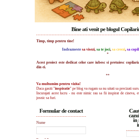
Bine ati venit pe blogul Copilar
Timp, timp pentru tine!
Indrazneste
sa visezi
,
sa te joci
,
sa creezi
,
sa copil
*
Acest proiect este dedicat celor care iubesc si pretuiesc copilari
din ei.
**
Va multumim pentru vizita!
Daca gasiti "
inspiratie
" pe blog va rugam sa nu uitati sa precizati surs
Incurajati acest lucru - nu este nimic rau sa fii inspirat de cineva, e
josnic sa furi.
Formular de contact
Caut
cazul
in 
Nume
i