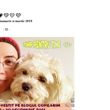
💗💚💛💜
anuarie si martie 2019
:
- 32 -