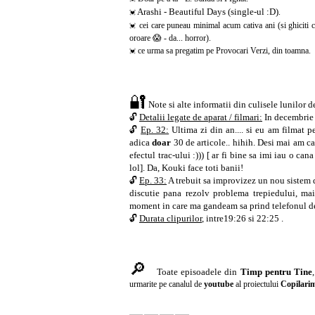
Arashi - Beautiful Days (single-ul :D)
.
💓
cei care puneau minimal acum cativa ani (si ghiciti 
💓
oroare 😱 - da... horror).
ce urma sa pregatim pe Provocari Verzi, din toamna.
💓
🔐
Note si alte informatii din culisele lunilor 
🔓
Detalii legate de aparat / filmari:
In decembrie 
🔓
Ep. 32:
Ultima zi din an.... si eu am filmat 
adica
doar
30 de articole.. hihih. Desi mai am ca
efectul trac-ului :))) [ ar fi bine sa imi iau o c
lol]. Da, Kouki face toti banii!
🔓
Ep. 33:
A trebuit sa improvizez un nou sistem 
discutie pana rezolv problema trepiedului, mai
moment in care ma gandeam sa prind telefonul de d
🔓
Durata clipurilor
, intre19:26 si 22:25 .
🔎
Toate episoadele din
Timp pentru Tine
urmarite pe canalul de
youtube
al proiectului
Copilari