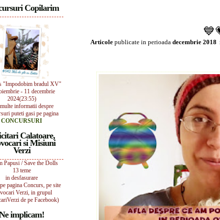
ursuri Copilarim
💙
Articole
publicate in perioada
decembrie 2018 i
s "Impodobim bradul XV"
oiembrie - 11 decembrie
2024(23:55)
multe informatii despre
suri puteti gasi pe pagina
CONCURSURI
icitari Calatoare,
vocari si Misiuni
Verzi
 Papusi / Save the Dolls
13 teme
in desfasurare
i pe pagina Concurs, pe site
vocari Verzi, in grupul
ariVerzi de pe Facebook)
Ne implicam!