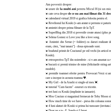
Am povestit despre:
urare de
la multi ani
pentru Micul H (si un mic 
💓
cate ceva despre
de ce nu am mai filmat din 31 de
💓
calendarul virtual 2019 si grafica folosita pentru el.
💓
Revelionul lui Kouki (v-am aratat si pernuta si paturica
💓
amintiri despre prima filmare de la TpT.
💓
SuperBlog din 2018 si povestile create atunci (plus pr
💓
Selena Gomez si Love you like a love song.
💓
Amintiri din Sertar (= foldere) cu daruri realizate d
💓
eram, citez, "mai tanara"] - doua episoade sunt.
bradutul primit de Craciunul pe stil vechi (in articol
💓
Kouki).
retrospectiva TpT din noiembrie - si v-am anuntat ca vo
💓
bucurii si premii trimise de mine (felicitarile string-ar
💓
modele).
premiile toamnei oferite pentru Provocari Verzi si am
💓
care a inceput in aceasta toamna 💖.
My Girl - de la Arashi si single-ul meu 💓.
💓
tutorial "Cum facem" -snururi cu tricotin.
💓
trei luni cu Kouki (implinite in ianuarie).
💓
Mos Craciun si magazinul fermecat de Toby Moon si pa
💓
How much time do we have - piesa din coloana sonora
💓
4 luni alaturi de Kouki si prima lui tunsoare (invitata
💓
Doar pe a ta - E. Sanda si I Ignat.
💓