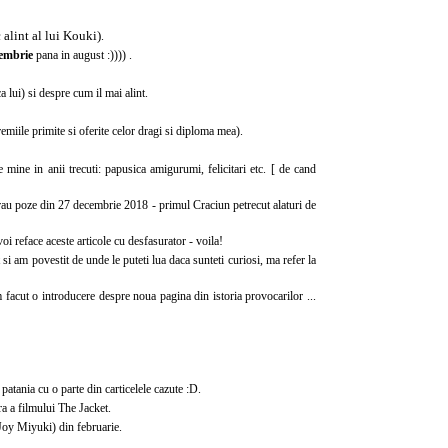
alint al lui Kouki)
.
cembrie
pana in august :)))) .
 lui) si despre cum il mai alint.
emiile primite si oferite celor dragi si diploma mea).
e mine in anii trecuti: papusica amigurumi, felicitari etc. [ de cand
 erau poze din 27 decembrie 2018 - primul Craciun petrecut alaturi de
i reface aceste articole cu desfasurator - voila!
t si am povestit de unde le puteti lua daca sunteti curiosi, ma refer la
 facut o introducere despre noua pagina din istoria provocarilor ...
tania cu o parte din carticelele cazute :D.
 a filmului The Jacket.
 Joy Miyuki) din februarie.