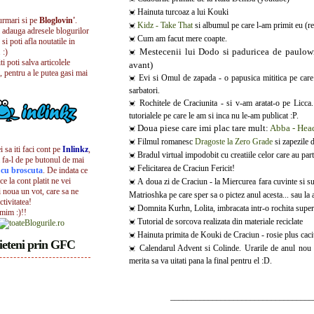
Hainuta turcoaz a lui Kouki
💓
urmari si pe
Bloglovin'
.
Kidz - Take That
si albumul pe care l-am primit eu (rea
💓
i adauga adresele blogurilor
Cum am facut mere coapte.
💓
 si poti afla noutatile in
Mestecenii lui Dodo si paduricea de paulownia
 :)
💓
iti poti salva articolele
avant)
, pentru a le putea gasi mai
Evi si Omul de zapada - o papusica mititica pe care 
💓
sarbatori.
Rochitele de Craciunita - si v-am aratat-o pe Licca.
💓
tutorialele pe care le am si inca nu le-am publicat :P.
Doua piese care imi plac tare mult:
Abba - Head
💓
Filmul romanesc
Dragoste la Zero Grade
si zapezile d
💓
 sa iti faci cont pe
Inlinkz
,
Bradul virtual impodobit cu creatiile celor care au part
💓
 fa-l de pe butonul de mai
Felicitarea de Craciun Fericit!
l cu broscuta
. De indata ce
💓
ece la cont platit ne vei
A doua zi de Craciun - la Miercurea fara cuvinte si su
💓
i noua un vot, care sa ne
Matrioshka pe care sper sa o pictez anul acesta... sau la 
ctivitatea!
Domnita Kurhn, Lolita, imbracata intr-o rochita super
💓
umim :)!!
Tutorial de sorcova realizata din materiale reciclate
💓
Hainuta primita de Kouki de Craciun - rosie plus caciu
💓
ieteni prin GFC
Calendarul Advent si Colinde. Urarile de anul nou d
💓
merita sa va uitati pana la final pentru el :D.
__________________________________