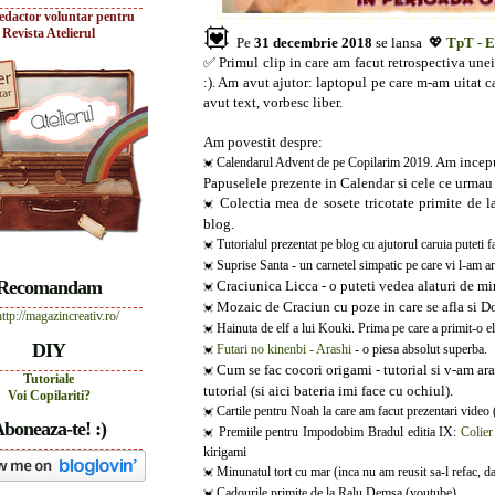
edactor voluntar pentru
💟
Revista Atelierul
Pe
31 decembrie 2018
se lansa 💖
TpT - E
✅ Primul clip in care am facut retrospectiva unei 
:). Am avut ajutor: laptopul pe care m-am uitat ca
avut text, vorbesc liber.
Am povestit despre:
Am incepu
Calendarul Advent de pe Copilarim 2019.
💓
Papuselele prezente in Calendar si cele ce urmau 
Colectia mea de sosete tricotate primite de l
💓
blog.
Tutorialul prezentat pe blog cu ajutorul caruia puteti f
💓
Suprise Santa - un carnetel simpatic pe care vi l-am a
💓
Recomandam
Craciunica Licca - o puteti vedea alaturi de mi
💓
Mozaic de Craciun cu poze in care se afla si 
💓
Hainuta de elf a lui Kouki. Prima pe care a primit-o el
💓
DIY
Futari no kinenbi - Arashi
- o piesa absolut superba.
💓
Cum se fac cocori origami - tutorial si v-am ara
💓
Tutoriale
tutorial (si aici bateria imi face cu ochiul).
Voi Copilariti?
Cartile pentru Noah la care am facut prezentari video 
💓
boneaza-te! :)
Premiile pentru Impodobim Bradul editia IX:
Colie
💓
kirigami
Minunatul tort cu mar (inca nu am reusit sa-l refac, d
💓
Cadourile primite de la Ralu Demsa (youtube)
💓