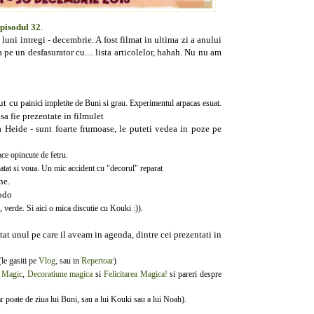
pisodul 32
.
luni intregi - decembrie. A fost filmat in ultima zi a anului
 pe un desfasurator cu.... lista articolelor, hahah. Nu nu am
t cu p
ainici impletite de Buni si grau. Experimentul arpacas esuat.
sa fie prezentate in filmulet
a Heide - sunt foarte frumoase, le puteti vedea in poze pe
ace opincute de fetru.
ratat si voua. Un mic accident cu "decorul" reparat
ne.
Dodo
, verde. Si aici o mica discutie cu Kouki :)).
tat unul pe care il aveam in agenda, dintre cei prezentati in
(le gasiti pe
Vlog
, sau in
Repertoar
)
r Magic
,
Decoratiune magica
si
Felicitarea Magica!
si pareri despre
ar poate de ziua lui Buni, sau a lui Kouki sau a lui Noah).