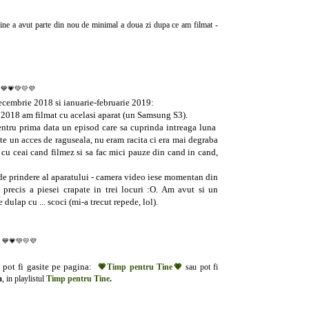
cine a avut parte din nou de minimal a doua zi dupa ce am filmat -
💙💗💚💛💜
decembrie 2018 si ianuarie-februarie 2019:
2018 am filmat cu acelasi aparat (un Samsung S3).
pentru prima data un episod care sa cuprinda intreaga luna
te un acces de raguseala, nu eram racita ci era mai degraba
ana cu ceai cand filmez si sa fac mici pauze din cand in cand,
de prindere al aparatului - camera video iese momentan din
 precis a piesei crapate in trei locuri :O. Am avut si un
ulap cu ... scoci (mi-a trecut repede, lol).
💙💗💚💛💜
, pot fi gasite pe pagina:
💗Timp pentru Tine💗
sau pot fi
m
, in playlistul
Timp pentru Tine
.