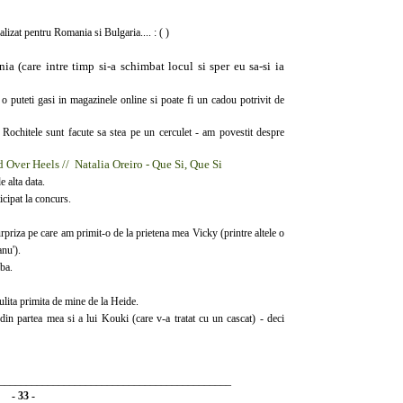
lizat pentru Romania si Bulgaria.... : ( )
 (care intre timp si-a schimbat locul si sper eu sa-si ia
o puteti gasi in magazinele online si poate fi un cadou potrivit de
 Rochitele sunt facute sa stea pe un cerculet - am povestit despre
 Over Heels // Natalia Oreiro - Que Si, Que Si
e alta data.
icipat la concurs.
rpriza pe care am primit-o de la prietena mea Vicky (printre altele o
anu').
ba.
lita primita de mine de la Heide.
in partea mea si a lui Kouki (care v-a tratat cu un cascat) - deci
___________________________________________
- 33 -