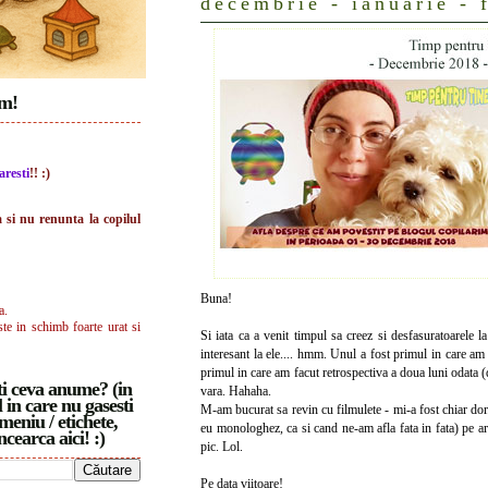
decembrie - ianuarie - 
im!
aresti
!! :)
a si nu renunta la copilul
Buna!
a.
ste in schimb foarte urat si
Si iata ca a venit timpul sa creez si desfasuratoarele
interesant la ele.... hmm. Unul a fost primul in care am 
primul in care am facut retrospectiva a doua luni odata (do
i ceva anume? (in
vara. Hahaha.
 in care nu gasesti
M-am bucurat sa revin cu filmulete - mi-a fost chiar dor.
meniu / etichete,
eu monologhez, ca si cand ne-am afla fata in fata) pe a
ncearca aici! :)
pic. Lol.
Pe data viitoare!