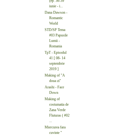
(ep. 36-39
iunie - i...
Dana Dawson -
Romantic
World
STD/SP Tema
#03 Papusile
Lumii -
Romania
TpT - Episodul
41 [ 08- 14
septembrie
2019 ]
Making of "A
doua zi"
Arashi - Face
Down
Making of
costumatia de
Zana Verde
Fluturas ( #02
...
Miercurea fara
cuvinte "