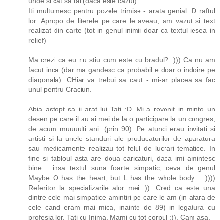
unde si cat sa tai (daca este cazul).
Iti multumesc pentru pozele trimise - arata genial :D raftul
lor. Apropo de literele pe care le aveau, am vazut si text
realizat din carte (tot in genul inimii doar ca textul iesea in
relief)
Ma crezi ca eu nu stiu cum este cu bradul? :))) Ca nu am
facut inca (dar ma gandesc ca probabil e doar o indoire pe
diagonala). CHiar va trebui sa caut - mi-ar placea sa fac
unul pentru Craciun.
Abia astept sa ii arat lui Tati :D. Mi-a revenit in minte un
desen pe care il au ai mei de la o participare la un congres,
de acum muuuulti ani. (prin 90). Pe atunci erau invitati si
artisti si la unele standuri ale producatorilor de aparatura
sau medicamente realizau tot felul de lucrari tematice. In
fine si tabloul asta are doua caricaturi, daca imi amintesc
bine... insa textul suna foarte simpatic, ceva de genul
Maybe O has the heart, but L has the whole body... :))))
Referitor la specializarile alor mei :)). Cred ca este una
dintre cele mai simpatice amintiri pe care le am (in afara de
cele cand eram mai mica, inainte de 89) in legatura cu
profesia lor. Tati cu Inima, Mami cu tot corpul :)). Cam asa.