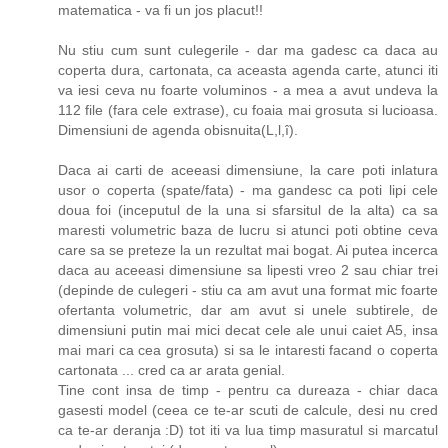
matematica - va fi un jos placut!!
Nu stiu cum sunt culegerile - dar ma gadesc ca daca au
coperta dura, cartonata, ca aceasta agenda carte, atunci iti
va iesi ceva nu foarte voluminos - a mea a avut undeva la
112 file (fara cele extrase), cu foaia mai grosuta si lucioasa.
Dimensiuni de agenda obisnuita(L,l,î).
Daca ai carti de aceeasi dimensiune, la care poti inlatura
usor o coperta (spate/fata) - ma gandesc ca poti lipi cele
doua foi (inceputul de la una si sfarsitul de la alta) ca sa
maresti volumetric baza de lucru si atunci poti obtine ceva
care sa se preteze la un rezultat mai bogat. Ai putea incerca
daca au aceeasi dimensiune sa lipesti vreo 2 sau chiar trei
(depinde de culegeri - stiu ca am avut una format mic foarte
ofertanta volumetric, dar am avut si unele subtirele, de
dimensiuni putin mai mici decat cele ale unui caiet A5, insa
mai mari ca cea grosuta) si sa le intaresti facand o coperta
cartonata ... cred ca ar arata genial.
Tine cont insa de timp - pentru ca dureaza - chiar daca
gasesti model (ceea ce te-ar scuti de calcule, desi nu cred
ca te-ar deranja :D) tot iti va lua timp masuratul si marcatul