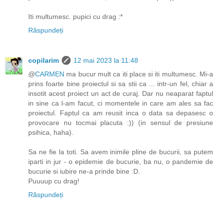
Iti multumesc. pupici cu drag :*
Răspundeți
copilarim
12 mai 2023 la 11:48
@
CARMEN
ma bucur mult ca iti place si iti multumesc. Mi-a
prins foarte bine proiectul si sa stii ca ... intr-un fel, chiar a
insotit acest proiect un act de curaj. Dar nu neaparat faptul
in sine ca l-am facut, ci momentele in care am ales sa fac
proiectul. Faptul ca am reusit inca o data sa depasesc o
provocare nu tocmai placuta :)) (in sensul de presiune
psihica, haha).
Sa ne fie la toti. Sa avem inimile pline de bucurii, sa putem
iparti in jur - o epidemie de bucurie, ba nu, o pandemie de
bucurie si iubire ne-a prinde bine :D.
Puuuup cu drag!
Răspundeți