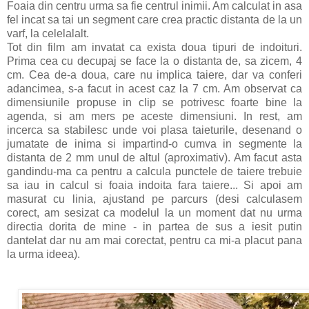
Foaia din centru urma sa fie centrul inimii. Am calculat in asa
fel incat sa tai un segment care crea practic distanta de la un
varf, la celelalalt.
Tot din film am invatat ca exista doua tipuri de indoituri.
Prima cea cu decupaj se face la o distanta de, sa zicem, 4
cm. Cea de-a doua, care nu implica taiere, dar va conferi
adancimea, s-a facut in acest caz la 7 cm. Am observat ca
dimensiunile propuse in clip se potrivesc foarte bine la
agenda, si am mers pe aceste dimensiuni. In rest, am
incerca sa stabilesc unde voi plasa taieturile, desenand o
jumatate de inima si impartind-o cumva in segmente la
distanta de 2 mm unul de altul (aproximativ). Am facut asta
gandindu-ma ca pentru a calcula punctele de taiere trebuie
sa iau in calcul si foaia indoita fara taiere... Si apoi am
masurat cu linia, ajustand pe parcurs (desi calculasem
corect, am sesizat ca modelul la un moment dat nu urma
directia dorita de mine - in partea de sus a iesit putin
dantelat dar nu am mai corectat, pentru ca mi-a placut pana
la urma ideea).