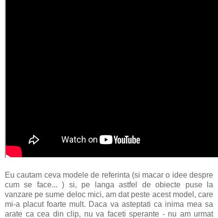
Eu cautam ceva modele de referinta (si macar o idee despre
cum se face... ) si, pe langa astfel de obiecte puse la
vanzare pe sume deloc mici, am dat peste acest model, care
mi-a placut foarte mult. Daca va asteptati ca inima mea sa
arate ca cea din clip, nu va faceti sperante - nu am urmat