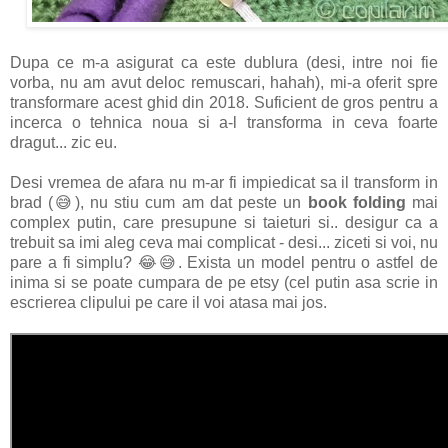
Dupa ce m-a asigurat ca este dublura (desi, intre noi fie
vorba, nu am avut deloc remuscari, hahah), mi-a oferit spre
transformare acest ghid din 2018. Suficient de gros pentru a
incerca o tehnica noua si a-l transforma in ceva foarte
dragut... zic eu.
Desi vremea de afara nu m-ar fi impiedicat sa il transform in
brad (😅), nu stiu cum am dat peste un
book folding
mai
complex putin, care presupune si taieturi si.. desigur ca a
trebuit sa imi aleg ceva mai complicat - desi... ziceti si voi, nu
pare a fi simplu? 😂😅. Exista un model pentru o astfel de
inima si se poate cumpara de pe etsy (cel putin asa scrie in
escrierea clipului pe care il voi atasa mai jos.