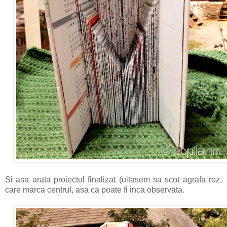
Si asa arata proiectul finalizat (uitasem sa scot agrafa roz,
care marca centrul, asa ca poate fi inca observata.