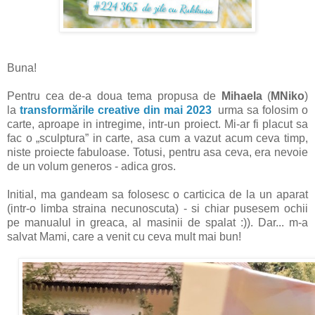
Buna!
Pentru cea de-a doua tema propusa de
Mihaela
(
MNiko
)
la
transformările creative din mai 2023
urma sa folosim o
carte, aproape in intregime, intr-un proiect. Mi-ar fi placut sa
fac o „sculptura” in carte, asa cum a vazut acum ceva timp,
niste proiecte fabuloase. Totusi, pentru asa ceva, era nevoie
de un volum generos - adica gros.
Initial, ma gandeam sa folosesc o carticica de la un aparat
(intr-o limba straina necunoscuta) - si chiar pusesem ochii
pe manualul in greaca, al masinii de spalat :)). Dar... m-a
salvat Mami, care a venit cu ceva mult mai bun!