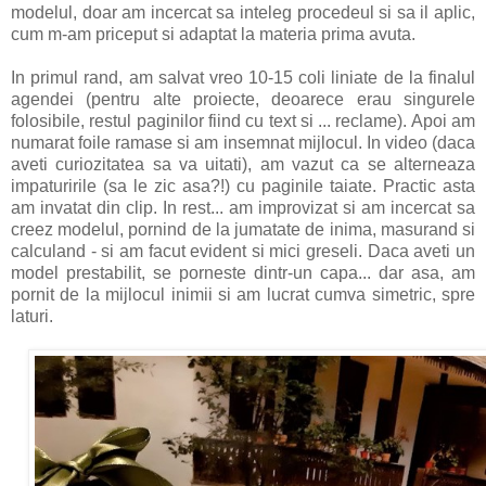
modelul, doar am incercat sa inteleg procedeul si sa il aplic,
cum m-am priceput si adaptat la materia prima avuta.
In primul rand, am salvat vreo 10-15 coli liniate de la finalul
agendei (pentru alte proiecte, deoarece erau singurele
folosibile, restul paginilor fiind cu text si ... reclame). Apoi am
numarat foile ramase si am insemnat mijlocul. In video (daca
aveti curiozitatea sa va uitati), am vazut ca se alterneaza
impaturirile (sa le zic asa?!) cu paginile taiate. Practic asta
am invatat din clip. In rest... am improvizat si am incercat sa
creez modelul, pornind de la jumatate de inima, masurand si
calculand - si am facut evident si mici greseli. Daca aveti un
model prestabilit, se porneste dintr-un capa... dar asa, am
pornit de la mijlocul inimii si am lucrat cumva simetric, spre
laturi.