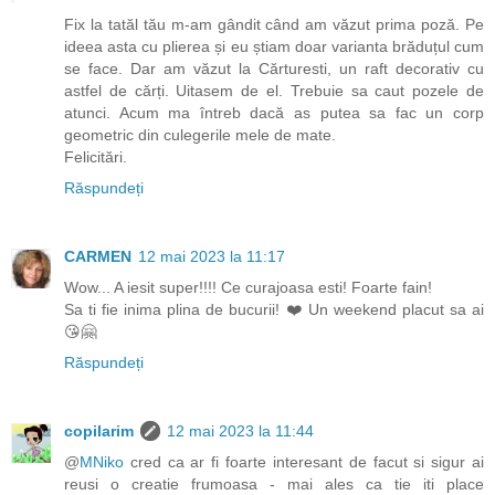
Fix la tatăl tău m-am gândit când am văzut prima poză. Pe
ideea asta cu plierea și eu știam doar varianta brăduțul cum
se face. Dar am văzut la Cărturesti, un raft decorativ cu
astfel de cărți. Uitasem de el. Trebuie sa caut pozele de
atunci. Acum ma întreb dacă as putea sa fac un corp
geometric din culegerile mele de mate.
Felicitări.
Răspundeți
CARMEN
12 mai 2023 la 11:17
Wow... A iesit super!!!! Ce curajoasa esti! Foarte fain!
Sa ti fie inima plina de bucurii! ❤️ Un weekend placut sa ai
😘🤗
Răspundeți
copilarim
12 mai 2023 la 11:44
@
MNiko
cred ca ar fi foarte interesant de facut si sigur ai
reusi o creatie frumoasa - mai ales ca tie iti place