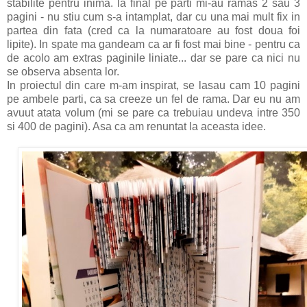
stabilite pentru inima. la final pe parti mi-au ramas 2 sau 3
pagini - nu stiu cum s-a intamplat, dar cu una mai mult fix in
partea din fata (cred ca la numaratoare au fost doua foi
lipite). In spate ma gandeam ca ar fi fost mai bine - pentru ca
de acolo am extras paginile liniate... dar se pare ca nici nu
se observa absenta lor.
In proiectul din care m-am inspirat, se lasau cam 10 pagini
pe ambele parti, ca sa creeze un fel de rama. Dar eu nu am
avuut atata volum (mi se pare ca trebuiau undeva intre 350
si 400 de pagini). Asa ca am renuntat la aceasta idee.