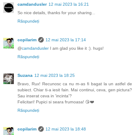
camdandusler
12 mai 2023 la 16:21
So nice details, thanks for your sharing...
Răspundeți
copilarim
12 mai 2023 la 17:14
@
camdandusler
I am glad you like it :). hugs!
Răspundeți
Suzana
12 mai 2023 la 18:25
Bravo, Rux! Recunosc ca nu m-as fi bagat la un astfel de
subiect. Chiar ti-a iesit fain. Mai continui, ceva, gen pictura?
Sau inserat ceva in 'incinta'?
Felicitari! Pupici si seara frumoasa! 😘❤️
Răspundeți
copilarim
12 mai 2023 la 18:48