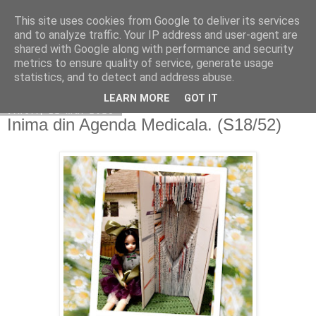
This site uses cookies from Google to deliver its services
Copilarim
and to analyze traffic. Your IP address and user-agent are
shared with Google along with performance and security
metrics to ensure quality of service, generate usage
statistics, and to detect and address abuse.
▼
LEARN MORE
GOT IT
vineri, 12 mai 2023
Inima din Agenda Medicala. (S18/52)