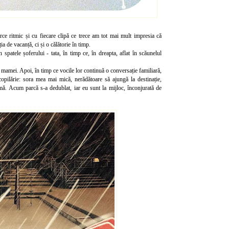
rce ritmic și cu fiecare clipă ce trece am tot mai mult impresia că
a de vacanță, ci și o călătorie în timp.
 spatele șoferului - tata, în timp ce, în dreapta, aflat în scăunelul
mamei. Apoi, în timp ce vocile lor continuă o conversație familiară,
copilărie: sora mea mai mică, nerădătoare să ajungă la destinație,
rmă. Acum parcă s-a dedublat, iar eu sunt la mijloc, înconjurată de