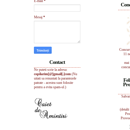
E-mail
*
Conc
Mesaj
*
Concur
11 n
Contact
mai 
concur
Ne puteti scrie la adresa:
copilarim[@]gmail[.]com
(Nu
uitati sa renuntati la parantezele
Fel
patrate - acestea sunt folosite
Pro
pentru a evita spam-ul.)
Salvam
(detali
Pro
Provoc