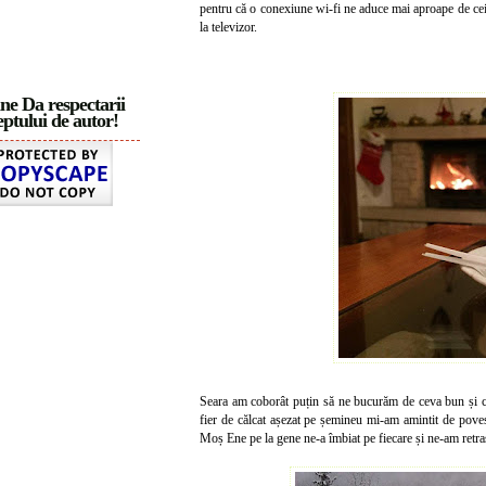
pentru că o conexiune wi-fi ne aduce mai aproape de cei d
la televizor.
ne Da respectarii
ptului de autor!
Seara am coborât puțin să ne bucurăm de ceva bun și cald
fier de călcat așezat pe șemineu mi-am amintit de poves
Moș Ene pe la gene ne-a îmbiat pe fiecare și ne-am retras