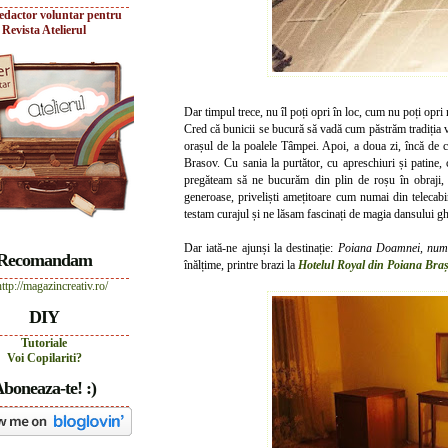
edactor voluntar pentru
Revista Atelierul
Dar timpul trece, nu îl poți opri în loc, cum nu poți opri n
Cred că bunicii se bucură să vadă cum păstrăm tradiția v
orașul de la poalele Tâmpei. Apoi, a doua zi, încă de
Brasov. Cu sania la purtător, cu apreschiuri și patine,
pregăteam să ne bucurăm din plin de roșu în obraji, z
generoase, priveliști amețitoare cum numai din telecabin
testam curajul și ne lăsam fascinați de magia dansului ghe
Dar iată-ne ajunși la destinație:
Poiana Doamnei, num
Recomandam
înălțime, printre brazi la
Hotelul Royal din Poiana Bra
DIY
Tutoriale
Voi Copilariti?
boneaza-te! :)