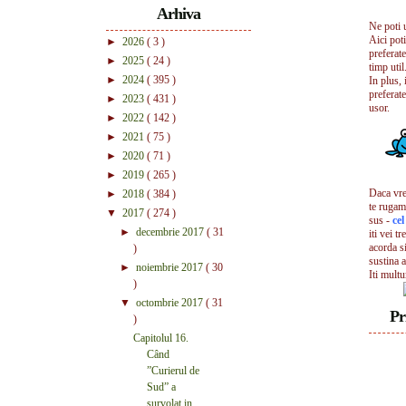
Arhiva
Ne poti 
Aici pot
►
2026
( 3 )
preferate
►
2025
( 24 )
timp util.
►
2024
( 395 )
In plus, 
preferate
►
2023
( 431 )
usor.
►
2022
( 142 )
►
2021
( 75 )
►
2020
( 71 )
►
2019
( 265 )
Daca vrei
►
2018
( 384 )
te rugam
▼
2017
( 274 )
sus -
ce
►
decembrie 2017
( 31
iti vei tr
acorda s
)
sustina a
►
noiembrie 2017
( 30
Iti mult
)
▼
octombrie 2017
( 31
Pr
)
Capitolul 16.
Când
”Curierul de
Sud” a
survolat in...