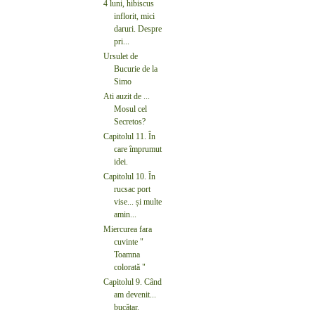
4 luni, hibiscus
inflorit, mici
daruri. Despre
pri...
Ursulet de
Bucurie de la
Simo
Ati auzit de ...
Mosul cel
Secretos?
Capitolul 11. În
care împrumut
idei.
Capitolul 10. În
rucsac port
vise... și multe
amin...
Miercurea fara
cuvinte "
Toamna
colorată "
Capitolul 9. Când
am devenit...
bucătar.