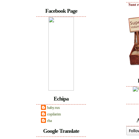
Sunt r
Facebook Page
Echipa
baby.rux
copilarim
A
rha
Google Translate