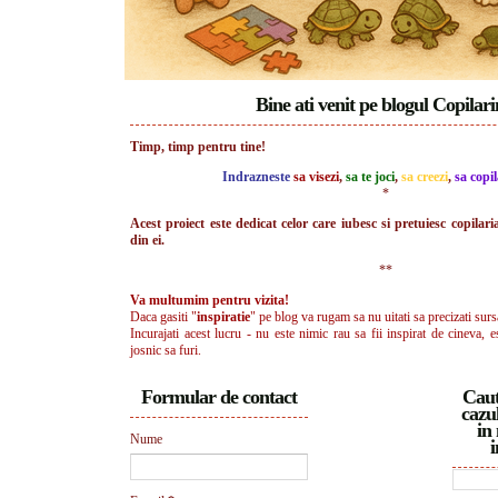
Bine ati venit pe blogul Copilar
Timp, timp pentru tine!
Indrazneste
sa visezi
,
sa te joci
,
sa creezi
,
sa copil
*
Acest proiect este dedicat celor care iubesc si pretuiesc copilari
din ei.
**
Va multumim pentru vizita!
Daca gasiti "
inspiratie
" pe blog va rugam sa nu uitati sa precizati surs
Incurajati acest lucru - nu este nimic rau sa fii inspirat de cineva, e
josnic sa furi.
Formular de contact
Caut
cazul
in 
Nume
i