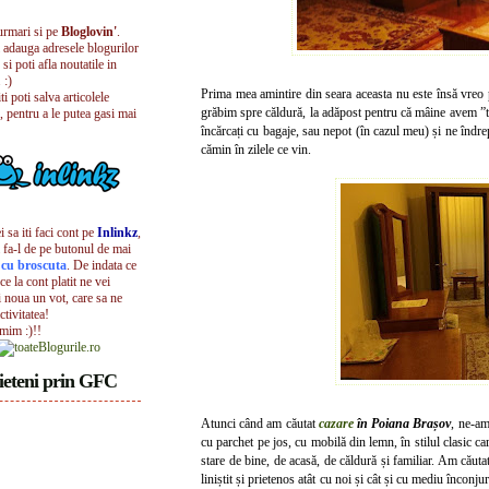
urmari si pe
Bloglovin'
.
i adauga adresele blogurilor
 si poti afla noutatile in
 :)
Prima mea amintire din seara aceasta nu este însă vreo p
iti poti salva articolele
grăbim spre căldură, la adăpost pentru că mâine avem ”tr
, pentru a le putea gasi mai
încărcați cu bagaje, sau nepot (în cazul meu) și ne înd
cămin în zilele ce vin.
 sa iti faci cont pe
Inlinkz
,
 fa-l de pe butonul de mai
l cu broscuta
. De indata ce
ece la cont platit ne vei
i noua un vot, care sa ne
ctivitatea!
umim :)!!
ieteni prin GFC
Atunci când am căutat
cazare
în Poiana Brașov
, ne-am
cu parchet pe jos, cu mobilă din lemn, în stilul clasic c
stare de bine, de acasă, de căldură și familiar. Am căutat
liniștit și
prietenos atât cu noi și cât și cu mediu înconjur