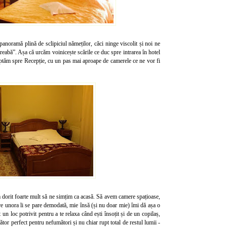
anoramă plină de sclipiciul nămeților, căci ninge viscolit și noi ne
eabă”. Așa că urcăm voinicește scările ce duc spre intrarea în hotel
reptăm spre Recepție, cu un pas mai aproape de camerele ce ne vor fi
 dorit foarte mult să ne simțim ca acasă. Să avem camere spațioase,
are unora li se pare demodată, mie însă (și nu doar mie) îmi dă așa o
 un loc potrivit pentru a te relaxa când ești însoțit și de un copilaș,
ător perfect pentru nefumători și nu chiar rupt total de restul lumii -