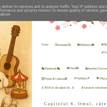
deliver its services and to analyze traffic. Your IP address and
formance and security metrics to ensure quality of service, ge
 abuse.
Acasa
💎Bij
📺Animatie📺
📚Biblioteca📚
💺Co
🎎Joaca🎎
🎭Handmade🎭
📤Intrebari Frecve
🎆Sarbatori🎆
💗Timp p
🏆Premii & Cadouri🎁
📱365/6 de zile alaturi de...📱
📓Jurnal de colectiona
Capitolul 6. Omul, cățe