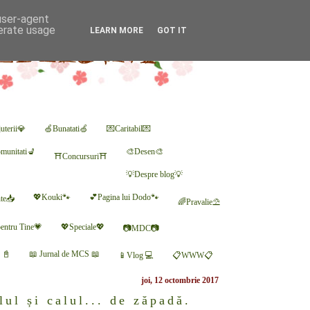
 user-agent
nerate usage
LEARN MORE
GOT IT
uterii💎
🍏Bunatati🍏
💌Caritabil💌
munitati💺
🎨Desen🎨
⛩Concursuri⛩
💡Despre blog💡
💖Kouki🐾
💕Pagina lui Dodo🐾
nte📥
🌈Pravalie⛱
entru Tine💗
💖Speciale💖
📷MDC📷
r 📓
📖 Jurnal de MCS 📖
📱Vlog 💻
📋WWW📋
joi, 12 octombrie 2017
lul și calul... de zăpadă.