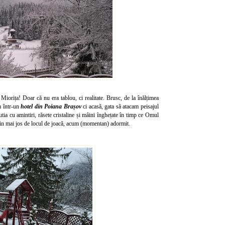
Miorița! Doar că nu era tablou, ci realitate. Brusc, de la înălțimea
m într-un
hotel din Poiana Brașov
ci acasă, gata să atacam peisajul
tia cu amintiri, răsete cristaline și mâini înghețate în timp ce Omul
uțin mai jos de locul de joacă, acum (momentan) adormit.