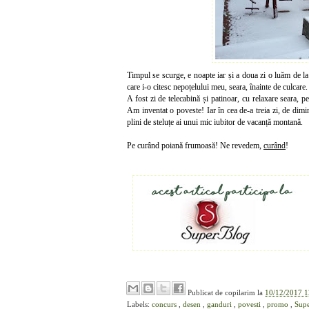
Timpul se scurge, e noapte iar și a doua zi o luăm de l
care i-o citesc nepoțelului meu, seara, înainte de culcare.
A fost zi de telecabină și patinoar, cu relaxare seara, pe
Am inventat o poveste! Iar în cea de-a treia zi, de dimin
plini de steluțe ai unui mic iubitor de vacanță montană.
Pe curând poiană frumoasă! Ne revedem,
curând
!
Publicat de
copilarim
la
10/12/2017 1
Labels:
concurs
,
desen
,
ganduri
,
povesti
,
promo
,
Sup