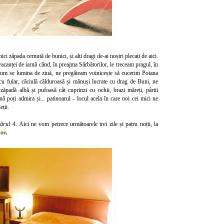
ici zăpada cernută de bunici, și alti dragi de-ai noștri plecați de aici.
acanței de iarnă când, în preajma Sărbătorilor, le treceam pragul, în
 cum se lumina de ziuă, ne pregăteam voinicește să cucerim Poiana
 cu fular, căciulă călduroasă și mănuși lucrate cu drag de Buni, ne
ăpadă albă și pufoasă cât cuprinzi cu ochii, brazi măreți, pârtii
ă poți admira și... patinoarul - locul acela în care noi cei mici ne
ții.
ărul 4.
Aici ne vom petrece următoarele trei zile și patru noțti, la
șov
.