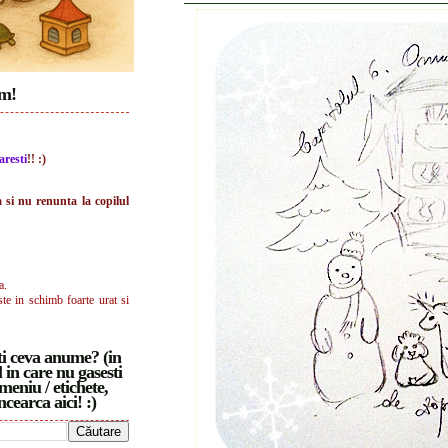
im!
aresti
!! :)
a si nu renunta la copilul
a.
ste in schimb foarte urat si
i ceva anume? (in
 in care nu gasesti
meniu / etichete,
ncearca aici! :)