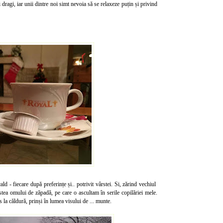
ragi, iar unii dintre noi simt nevoia să se relaxeze puțin și privind
 - fiecare după preferințe și.. potrivit vârstei. Si, zărind vechiul
tea omului de zăpadă, pe care o ascultam în serile copilăriei mele.
 la căldură, prinși în lumea visului de ... munte.