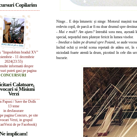
ursuri Copilarim
Ninge... E deja întuneric și ninge. Motorul mașinii toa
redevin copil, de parcă ar fi nu doar drumul spre destinați
-
Mai e mult? Am ajuns?
întreabă sora mea, așezată în
special, nepoțelul meu plutește fericit în lumea viselor.
-
Imediat o luăm pe drumul spre Poiană,
se aude vocea 
închid ochii și revăd scena repetată de atâtea ori, în 
s "Impodobim bradul XV"
niciodată foarte atentă la drum, picotind în cele din u
oiembrie - 11 decembrie
bucurie.
2024(23:55)
multe informatii despre
suri puteti gasi pe pagina
CONCURSURI
icitari Calatoare,
vocari si Misiuni
Verzi
 Papusi / Save the Dolls
13 teme
in desfasurare
i pe pagina Concurs, pe site
vocari Verzi, in grupul
ariVerzi de pe Facebook)
Ne implicam!