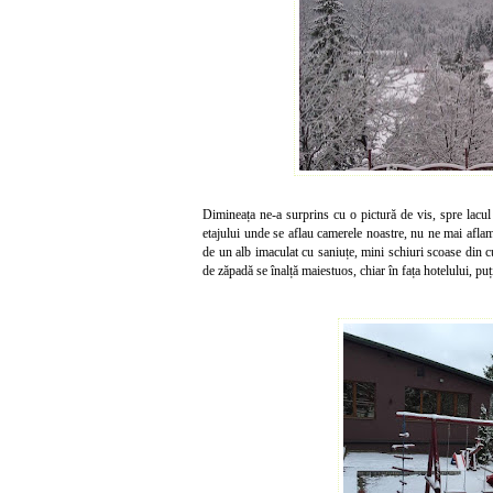
Dimineața ne-a surprins cu o pictură de vis, spre lacul 
etajului unde se aflau camerele noastre, nu ne mai afla
de un alb imaculat cu saniuțe, mini schiuri scoase din cu
de zăpadă se înalță maiestuos, chiar în fața hotelului, p