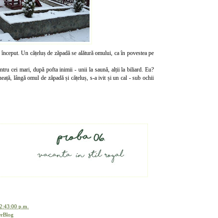
a început. Un cățeluș de zăpadă se alătură omului, ca în povestea pe
ntru cei mari, după pofta inimii - unii la saună, alții la biliard. Eu?
eață, lângă omul de zăpadă și cățeluș, s-a ivit și un cal - sub ochii
2:43:00 p.m.
erBlog