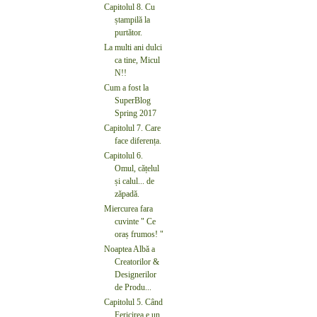
Capitolul 8. Cu
ștampilă la
purtător.
La multi ani dulci
ca tine, Micul
N!!
Cum a fost la
SuperBlog
Spring 2017
Capitolul 7. Care
face diferența.
Capitolul 6.
Omul, cățelul
și calul... de
zăpadă.
Miercurea fara
cuvinte " Ce
oraș frumos! "
Noaptea Albă a
Creatorilor &
Designerilor
de Produ...
Capitolul 5. Când
Fericirea e un