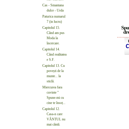
Cas - Smantana
dulce - Urda
Paturica numarul
7 (in lucru)
Spu
Capitolul 15.
dre
Când am pus
Moda la
încercare.
Capitolul 14.
Când realitatea
e S.F.
Capitolul 13. Cu
povești de la
munte... la
sticlă.
Miercurea fara
cuvinte "
Spune-mi cu
cine te însoț...
Capitolul 12.
Casa-n care
VÂNTUL nu
mai cântă.