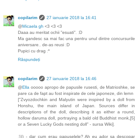
copilarim
27 ianuarie 2018 la 16:41
@
Micaela gh
<3 <3 <3
Daaa au meritat ochii "esuati". :D
Ma gandesc sa mai fac una pentru unul dintre concursurile
aniversare.. de-as reusi :D
Pupici cu drag :*
Răspundeți
copilarim
27 ianuarie 2018 la 16:46
@
Ella
ooooo apropo de papusile rusesti, de Matrioshke, se
pare ca de fapt au fost inspirate de cele japoneze, din lemn
["Zvyozdochkin and Malyutin were inspired by a doll from
Honshu, the main island of Japan. Sources differ in
descriptions of the doll, describing it as either a round,
hollow daruma doll, portraying a bald old Buddhist monk,[5]
or a Seven Lucky Gods nesting doll" - sursa Wiki].
;))) - dar cum erau papuselele? Ah eu ador sa descopar