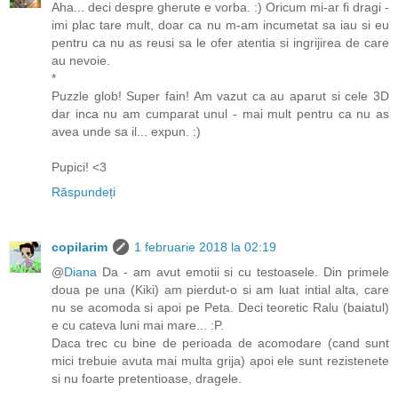
Aha... deci despre gherute e vorba. :) Oricum mi-ar fi dragi -
imi plac tare mult, doar ca nu m-am incumetat sa iau si eu
pentru ca nu as reusi sa le ofer atentia si ingrijirea de care
au nevoie.
*
Puzzle glob! Super fain! Am vazut ca au aparut si cele 3D
dar inca nu am cumparat unul - mai mult pentru ca nu as
avea unde sa il... expun. :)
Pupici! <3
Răspundeți
copilarim
1 februarie 2018 la 02:19
@
Diana
Da - am avut emotii si cu testoasele. Din primele
doua pe una (Kiki) am pierdut-o si am luat intial alta, care
nu se acomoda si apoi pe Peta. Deci teoretic Ralu (baiatul)
e cu cateva luni mai mare... :P.
Daca trec cu bine de perioada de acomodare (cand sunt
mici trebuie avuta mai multa grija) apoi ele sunt rezistenete
si nu foarte pretentioase, dragele.