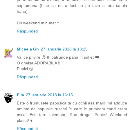
saptamana (bine ca nu a fost ea pe faza si era satula
haha).
Un weekend minunat :*
Răspundeți
Micaela Gh
27 ianuarie 2018 la 13:29
Vai ce privire 😍 Iti patrunde pana in suflet ❤️
O gheisa ADORABILA !!!!
Pupici 😗
Răspundeți
Ella
27 ianuarie 2018 la 16:15
Este o frumusete papusica ta cu ochii asa mari! Imi adduce
aminte de papusile rusesti [e care le primeam cand eram
mica! Esti tare talentata, Rux draga! Pupici! Weekend
placut! ♥
Răspundeți