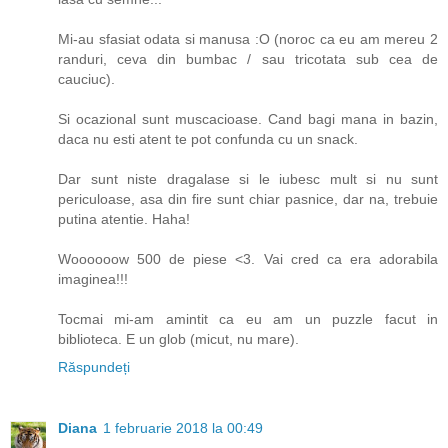
Mi-au sfasiat odata si manusa :O (noroc ca eu am mereu 2
randuri, ceva din bumbac / sau tricotata sub cea de
cauciuc).
Si ocazional sunt muscacioase. Cand bagi mana in bazin,
daca nu esti atent te pot confunda cu un snack.
Dar sunt niste dragalase si le iubesc mult si nu sunt
periculoase, asa din fire sunt chiar pasnice, dar na, trebuie
putina atentie. Haha!
Woooooow 500 de piese <3. Vai cred ca era adorabila
imaginea!!!
Tocmai mi-am amintit ca eu am un puzzle facut in
biblioteca. E un glob (micut, nu mare).
Răspundeți
Diana
1 februarie 2018 la 00:49