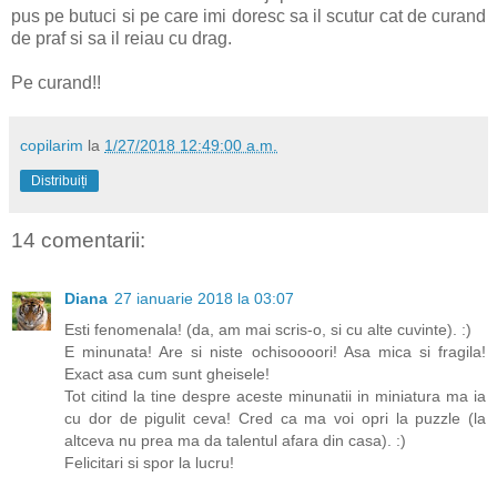
pus pe butuci si pe care imi doresc sa il scutur cat de curand
de praf si sa il reiau cu drag.
Pe curand!!
copilarim
la
1/27/2018 12:49:00 a.m.
Distribuiți
14 comentarii:
Diana
27 ianuarie 2018 la 03:07
Esti fenomenala! (da, am mai scris-o, si cu alte cuvinte). :)
E minunata! Are si niste ochisoooori! Asa mica si fragila!
Exact asa cum sunt gheisele!
Tot citind la tine despre aceste minunatii in miniatura ma ia
cu dor de pigulit ceva! Cred ca ma voi opri la puzzle (la
altceva nu prea ma da talentul afara din casa). :)
Felicitari si spor la lucru!