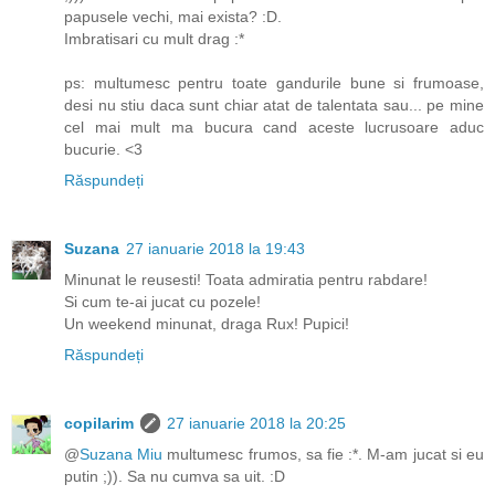
papusele vechi, mai exista? :D.
Imbratisari cu mult drag :*
ps: multumesc pentru toate gandurile bune si frumoase,
desi nu stiu daca sunt chiar atat de talentata sau... pe mine
cel mai mult ma bucura cand aceste lucrusoare aduc
bucurie. <3
Răspundeți
Suzana
27 ianuarie 2018 la 19:43
Minunat le reusesti! Toata admiratia pentru rabdare!
Si cum te-ai jucat cu pozele!
Un weekend minunat, draga Rux! Pupici!
Răspundeți
copilarim
27 ianuarie 2018 la 20:25
@
Suzana Miu
multumesc frumos, sa fie :*. M-am jucat si eu
putin ;)). Sa nu cumva sa uit. :D