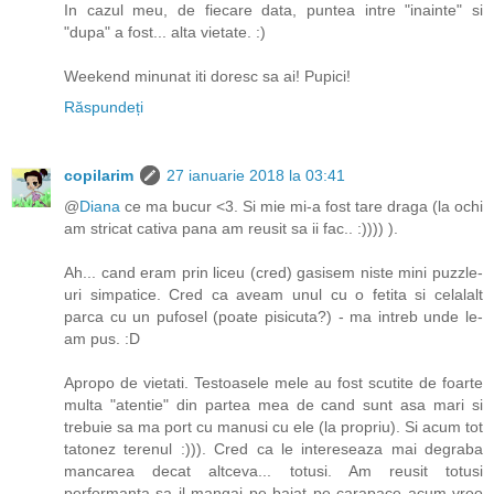
In cazul meu, de fiecare data, puntea intre "inainte" si
"dupa" a fost... alta vietate. :)
Weekend minunat iti doresc sa ai! Pupici!
Răspundeți
copilarim
27 ianuarie 2018 la 03:41
@
Diana
ce ma bucur <3. Si mie mi-a fost tare draga (la ochi
am stricat cativa pana am reusit sa ii fac.. :)))) ).
Ah... cand eram prin liceu (cred) gasisem niste mini puzzle-
uri simpatice. Cred ca aveam unul cu o fetita si celalalt
parca cu un pufosel (poate pisicuta?) - ma intreb unde le-
am pus. :D
Apropo de vietati. Testoasele mele au fost scutite de foarte
multa "atentie" din partea mea de cand sunt asa mari si
trebuie sa ma port cu manusi cu ele (la propriu). Si acum tot
tatonez terenul :))). Cred ca le intereseaza mai degraba
mancarea decat altceva... totusi. Am reusit totusi
performanta sa il mangai pe baiat pe carapace acum vreo