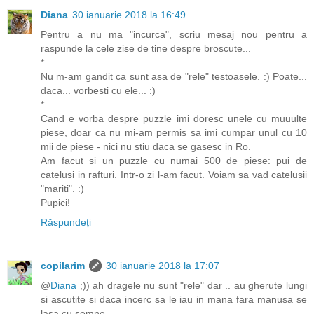
Diana
30 ianuarie 2018 la 16:49
Pentru a nu ma "incurca", scriu mesaj nou pentru a
raspunde la cele zise de tine despre broscute...
*
Nu m-am gandit ca sunt asa de "rele" testoasele. :) Poate...
daca... vorbesti cu ele... :)
*
Cand e vorba despre puzzle imi doresc unele cu muuulte
piese, doar ca nu mi-am permis sa imi cumpar unul cu 10
mii de piese - nici nu stiu daca se gasesc in Ro.
Am facut si un puzzle cu numai 500 de piese: pui de
catelusi in rafturi. Intr-o zi l-am facut. Voiam sa vad catelusii
"mariti". :)
Pupici!
Răspundeți
copilarim
30 ianuarie 2018 la 17:07
@
Diana
;)) ah dragele nu sunt "rele" dar .. au gherute lungi
si ascutite si daca incerc sa le iau in mana fara manusa se
lasa cu semne...