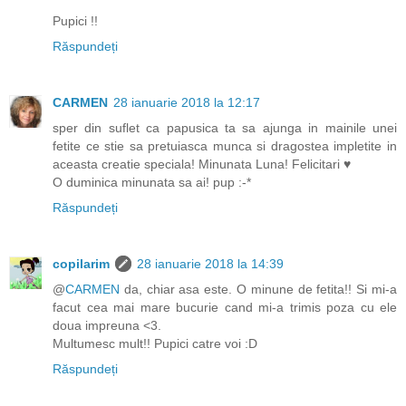
Pupici !!
Răspundeți
CARMEN
28 ianuarie 2018 la 12:17
sper din suflet ca papusica ta sa ajunga in mainile unei
fetite ce stie sa pretuiasca munca si dragostea impletite in
aceasta creatie speciala! Minunata Luna! Felicitari ♥
O duminica minunata sa ai! pup :-*
Răspundeți
copilarim
28 ianuarie 2018 la 14:39
@
CARMEN
da, chiar asa este. O minune de fetita!! Si mi-a
facut cea mai mare bucurie cand mi-a trimis poza cu ele
doua impreuna <3.
Multumesc mult!! Pupici catre voi :D
Răspundeți