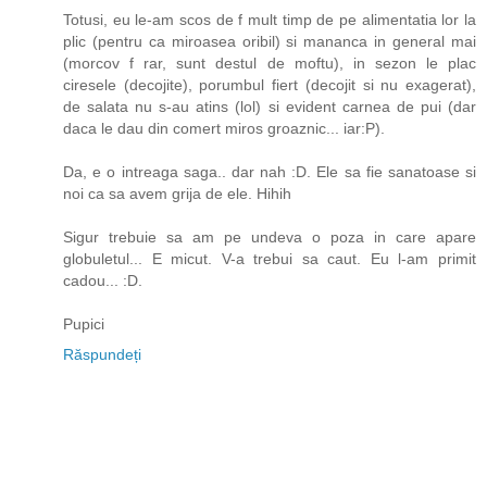
Totusi, eu le-am scos de f mult timp de pe alimentatia lor la
plic (pentru ca miroasea oribil) si mananca in general mai
(morcov f rar, sunt destul de moftu), in sezon le plac
ciresele (decojite), porumbul fiert (decojit si nu exagerat),
de salata nu s-au atins (lol) si evident carnea de pui (dar
daca le dau din comert miros groaznic... iar:P).
Da, e o intreaga saga.. dar nah :D. Ele sa fie sanatoase si
noi ca sa avem grija de ele. Hihih
Sigur trebuie sa am pe undeva o poza in care apare
globuletul... E micut. V-a trebui sa caut. Eu l-am primit
cadou... :D.
Pupici
Răspundeți