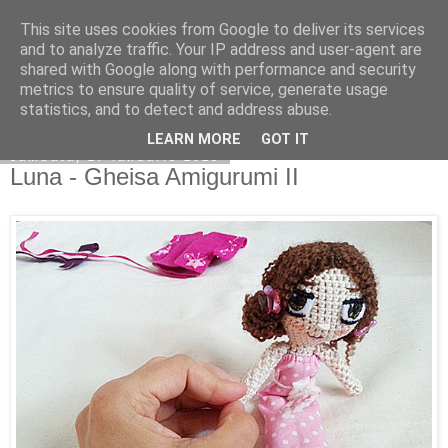
This site uses cookies from Google to deliver its services
Copilarim
and to analyze traffic. Your IP address and user-agent are
shared with Google along with performance and security
metrics to ensure quality of service, generate usage
statistics, and to detect and address abuse.
▼
LEARN MORE
GOT IT
sâmbătă, 27 ianuarie 2018
Luna - Gheisa Amigurumi II