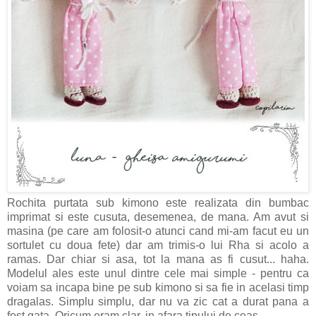
Rochita purtata sub kimono este realizata din bumbac
imprimat si este cusuta, desemenea, de mana. Am avut si
masina (pe care am folosit-o atunci cand mi-am facut eu un
sortulet cu doua fete) dar am trimis-o lui Rha si acolo a
ramas. Dar chiar si asa, tot la mana as fi cusut... haha.
Modelul ales este unul dintre cele mai simple - pentru ca
voiam sa incapa bine pe sub kimono si sa fie in acelasi timp
dragalas. Simplu simplu, dar nu va zic cat a durat pana a
fost gata. Oricum eram clar, in afara tipului de ceas.