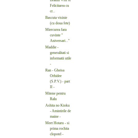
Felicitarea cu
cr...
Bascuta visinie
(cu doua fete)
Miercurea fara
cuvinte "
Aniversari..."
Maddie -
generalitati si
informatii utile
-
Ran - Gheisa
Orhidee
(S.P.V.) - part
II -
Mitene pentru
Ralu
Ashita no Kioku
- Amintirile de
maine -
Meet Hotaru - si
prima rochita
clopotel -