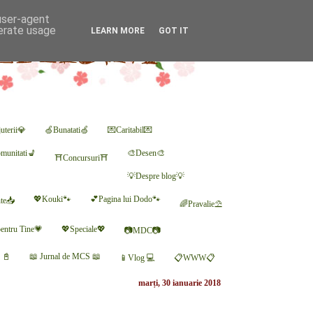
 user-agent
nerate usage
LEARN MORE
GOT IT
uterii💎
🍏Bunatati🍏
💌Caritabil💌
munitati💺
🎨Desen🎨
⛩Concursuri⛩
💡Despre blog💡
💖Kouki🐾
💕Pagina lui Dodo🐾
nte📥
🌈Pravalie⛱
entru Tine💗
💖Speciale💖
📷MDC📷
r 📓
📖 Jurnal de MCS 📖
📱Vlog 💻
📋WWW📋
marți, 30 ianuarie 2018