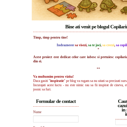
Bine ati venit pe blogul Copilar
Timp, timp pentru tine!
Indrazneste
sa visezi
,
sa te joci
,
sa creezi
,
sa copil
*
Acest proiect este dedicat celor care iubesc si pretuiesc copilari
din ei.
**
Va multumim pentru vizita!
Daca gasiti "
inspiratie
" pe blog va rugam sa nu uitati sa precizati surs
Incurajati acest lucru - nu este nimic rau sa fii inspirat de cineva, e
josnic sa furi.
Formular de contact
Caut
cazul
in 
Nume
i