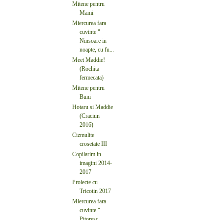
Mitene pentru
Mami
Miercurea fara
cuvinte "
Ninsoare in
noapte, cu fu...
Meet Maddie!
(Rochita
fermecata)
Mitene pentru
Buni
Hotaru si Maddie
(Craciun
2016)
Cizmulite
crosetate III
Copilarim in
imagini 2014-
2017
Proiecte cu
Tricotin 2017
Miercurea fara
cuvinte "
Pitoresc.