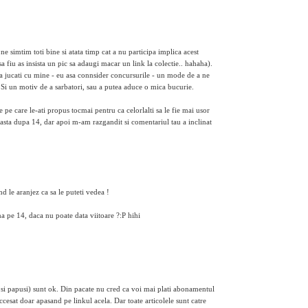
e simtim toti bine si atata timp cat a nu participa implica acest
 sa fiu as insista un pic sa adaugi macar un link la colectie.. hahaha).
va jucati cu mine - eu asa connsider concursurile - un mode de a ne
 Si un motiv de a sarbatori, sau a putea aduce o mica bucurie.
pe care le-ati propus tocmai pentru ca celorlalti sa le fie mai usor
c asta dupa 14, dar apoi m-am razgandit si comentariul tau a inclinat
d le aranjez ca sa le puteti vedea !
a pe 14, daca nu poate data viitoare ?:P hihi
 si papusi) sunt ok. Din pacate nu cred ca voi mai plati abonamentul
accesat doar apasand pe linkul acela. Dar toate articolele sunt catre