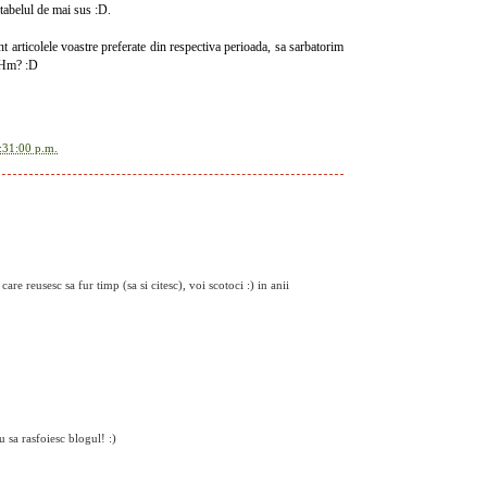
 tabelul de mai sus :D.
t articolele voastre preferate din respectiva perioada, sa sarbatorim
.. Hm? :D
:31:00 p.m.
are reusesc sa fur timp (sa si citesc), voi scotoci :) in anii
 sa rasfoiesc blogul! :)