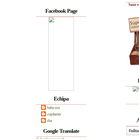
Sunt r
Facebook Page
Echipa
baby.rux
copilarim
A
rha
Google Translate