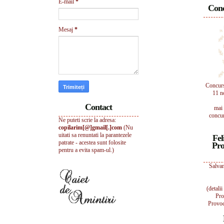
E-mail
*
Conc
Mesaj
*
Concur
11 n
Contact
mai 
concur
Ne puteti scrie la adresa:
copilarim[@]gmail[.]com
(Nu
uitati sa renuntati la parantezele
Fel
patrate - acestea sunt folosite
Pro
pentru a evita spam-ul.)
Salvam
(detali
Pro
Provoc