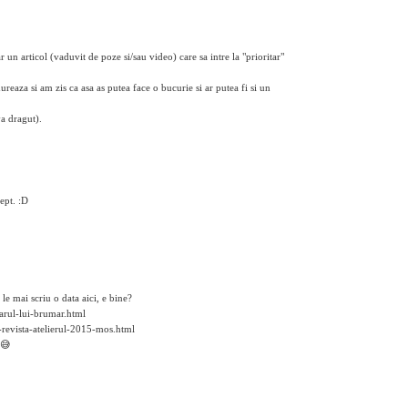
 un articol (vaduvit de poze si/sau video) care sa intre la "prioritar"
ureaza si am zis ca asa as putea face o bucurie si ar putea fi si un
a dragut).
ept. :D
le mai scriu o data aici, e bine?
arul-lui-brumar.html
revista-atelierul-2015-mos.html
 😅