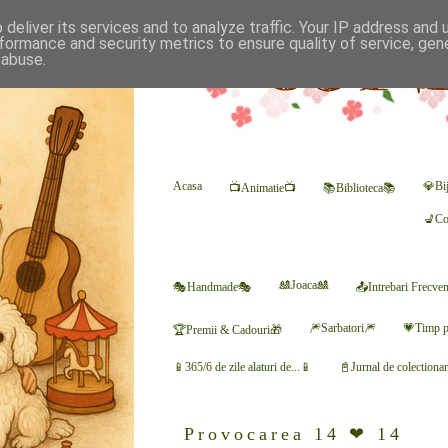
deliver its services and to analyze traffic. Your IP address and
formance and security metrics to ensure quality of service, ge
 abuse.
Acasa
💎Bij
📺Animatie📺
📚Biblioteca📚
💺Co
🎎Joaca🎎
🎭Handmade🎭
📤Intrebari Frecve
🎆Sarbatori🎆
💗Timp p
🏆Premii & Cadouri🎁
📱365/6 de zile alaturi de...📱
📓Jurnal de colectiona
Provocarea 14 ❤ 14