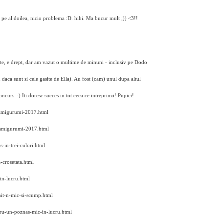
 pe al doilea, nicio problema :D. hihi. Ma bucur mult ;)) <3!!
inte, e drept, dar am vazut o multime de minuni - inclusiv pe Dodo
u daca sunt si cele gasite de Ella). Au fost (cam) unul dupa altul
oncurs. :) Iti doresc succes in tot ceea ce intreprinzi! Pupici!
i-amigurumi-2017.html
-amigurumi-2017.html
-in-trei-culori.html
-crosetata.html
in-lucru.html
it-n-mic-si-scump.html
tru-un-poznas-mic-in-lucru.html