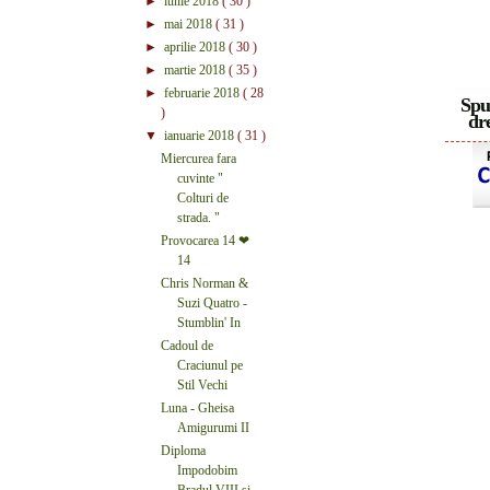
►
iunie 2018
( 30 )
►
mai 2018
( 31 )
►
aprilie 2018
( 30 )
►
martie 2018
( 35 )
►
februarie 2018
( 28
Spu
)
dre
▼
ianuarie 2018
( 31 )
Miercurea fara
cuvinte "
Colturi de
strada. "
Provocarea 14 ❤
14
Chris Norman &
Suzi Quatro -
Stumblin' In
Cadoul de
Craciunul pe
Stil Vechi
Luna - Gheisa
Amigurumi II
Diploma
Impodobim
Bradul VIII si