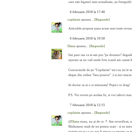
care este legaturi sunt actualizate, au fotografi
6 februarie 2018 la 17:40
copilarim
spunea...
[Raspunde]
Articolele propuse pana acum sunt toate revazu
6 februarie 2018 la 19:50
Diana
spunea...
[Raspunde]
Imi pare rau ca te-am pus "pe drumuri" degeab
operare sa nu vad unele foto (cand am cautat lin
Concursurile de pe "Copilarim" nici nu mi le ima
dispar din online "fara preaviz" :) si nici macar
Iti doresc sa ai o zi minunata! Pupici cu drag!
P.S. Voi reveni pe acelasi fir, si voi zabovi mai
7 februarie 2018 la 12:15
copilarim
spunea...
[Raspunde]
@
Diana
nuuu, nu ai de ce :*. Am reverificat, 
Multumesc mult de tot pentru urari - si eu intr
inainte art pt ca nu pot fi sigura ca reusesc s