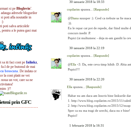
30 ianuarie 2018 la 18:33
urmari si pe
Bloglovin'
.
copilarim
spunea...
[Raspunde]
i adauga adresele blogurilor
 si poti afla noutatile in
@
Diana
suuuper :). Cred ca trebuie sa fie macar
 :)
:)).
iti poti salva articolele
Eu le repar cat pot de repede, dar fiind multe d
, pentru a le putea gasi mai
concurs inedit :P.
Pupici (si multumesc - deja m-am gandit la cev
30 ianuarie 2018 la 22:19
copilarim
spunea...
[Raspunde]
 sa iti faci cont pe
Inlinkz
,
@
Ella
<3. Da, este ceva timp hihih :D. Abia ast
 fa-l de pe butonul de mai
Pupici!!!
l cu broscuta
. De indata ce
ece la cont platit ne vei
30 ianuarie 2018 la 22:20
i noua un vot, care sa ne
ctivitatea!
Ella
spunea...
[Raspunde]
umim :)!!
Habar nu am daca am înscris bine linkurile dar 
1. http://www.blog.copilarim.ro/2015/11/caled
ieteni prin GFC
2. http://www.blog.copilarim.ro/2015/12/swap-
Sper ca nu ma tragi de urechi, daca nu e bine!
Pupici!
1 februarie 2018 la 16:31