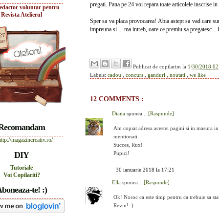
pregati. Pana pe 24 voi repara toate articolele inscrise in
edactor voluntar pentru
Revista Atelierul
Sper sa va placa provocarea! Abia astept sa vad care sun
impreuna si ... ma intreb, oare ce premiu sa pregatesc.
Publicat de
copilarim
la
1/30/2018 02
Labels:
cadou
,
concurs
,
ganduri
,
noutati
,
we like
12 COMMENTS :
Diana
spunea...
[Raspunde]
Recomandam
Am copiat adresa acestei pagini si in masura in c
mentionati.
Succes, Rux!
DIY
Pupici!
Tutoriale
30 ianuarie 2018 la 17:21
Voi Copilariti?
Ella
spunea...
[Raspunde]
boneaza-te! :)
Ok! Noroc ca este timp pentru ca trebuie sa stau
Revin! :)