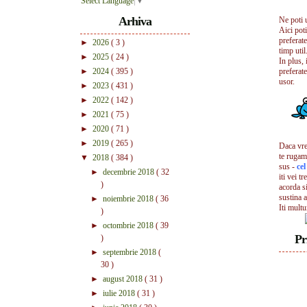
Select Language
▼
Arhiva
Ne poti 
Aici pot
preferate
►
2026
( 3 )
timp util.
►
2025
( 24 )
In plus, 
►
2024
( 395 )
preferate
usor.
►
2023
( 431 )
►
2022
( 142 )
►
2021
( 75 )
►
2020
( 71 )
►
2019
( 265 )
Daca vrei
te rugam
▼
2018
( 384 )
sus -
ce
►
decembrie 2018
( 32
iti vei tr
)
acorda s
sustina a
►
noiembrie 2018
( 36
Iti mult
)
►
octombrie 2018
( 39
Pr
)
►
septembrie 2018
(
30 )
►
august 2018
( 31 )
►
iulie 2018
( 31 )