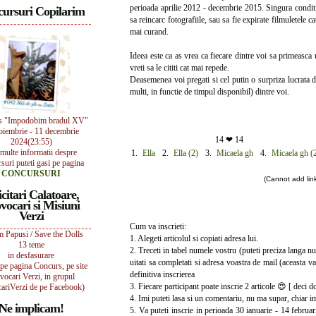
perioada aprilie 2012 - decembrie 2015. Singura conditie 
ursuri Copilarim
sa reincarc fotografiile, sau sa fie expirate filmuletele ca
mai curand.
Ideea este ca as vrea ca fiecare dintre voi sa primeasca 
vreti sa le cititi cat mai repede.
Deasemenea voi pregati si cel putin o surpriza lucrata 
multi, in functie de timpul disponibil) dintre voi.
s "Impodobim bradul XV"
oiembrie - 11 decembrie
14 ❤ 14
2024(23:55)
multe informatii despre
1.
Ella
2.
Ella (2)
3.
Micaela gh
4.
Micaela gh (
suri puteti gasi pe pagina
CONCURSURI
(Cannot add links
icitari Calatoare,
vocari si Misiuni
Verzi
Cum va inscrieti:
 Papusi / Save the Dolls
1. Alegeti articolul si copiati adresa lui.
13 teme
2. Treceti in tabel numele vostru (puteti preciza langa n
in desfasurare
uitati sa completati si adresa voastra de mail (aceasta v
i pe pagina Concurs, pe site
definitiva inscrierea
vocari Verzi, in grupul
3. Fiecare participant poate inscrie 2 articole 😍 [ deci d
ariVerzi de pe Facebook)
4. Imi puteti lasa si un comentariu, nu ma supar, chiar i
Ne implicam!
5. Va puteti inscrie in perioada 30 ianuarie - 14 februa