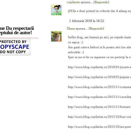
copilarim
spunea...
[Raspunde]
@
Ella
e doar primul in colectie dar il adaug eu
1 februarie 2018 la 16:52
ne Da respectarii
Diana
spunea...
[Raspunde]
ptului de autor!
Suflet drag, am bantuit pe aici, pe repede ina
cu sapca. :)
Am gasit cateva linkuri si le postez aici (nu sti
articolele. :)
Sper sa nu-ti fie cu suparare ca nu particip la c
http://www.blog.copilarim.ro/2018/01/jucari
http://www.blog.copilarim.ro/2018/01/papusi
http://www.blog.copilarim.ro/2015/11/costumas
http://www.blog.copilarim.ro/2015/11/caciulita
http://www.blog.copilarim.ro/2015/11/botosei-
http://www.blog.copilarim.ro/2015/10/bun-ven
http://www.blog.copilarim.ro/2015/10/set-pen