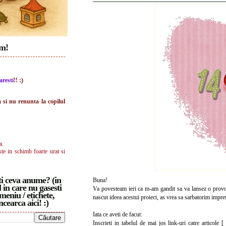
im!
aresti
!! :)
a si nu renunta la copilul
a.
ste in schimb foarte urat si
i ceva anume? (in
Buna!
 in care nu gasesti
Va povesteam ieri ca m-am gandit sa va lansez o provoc
meniu / etichete,
nascut ideea acestui proiect, as vrea sa sarbatorim impre
ncearca aici! :)
Iata ce aveti de facut:
Inscrieti in tabelul de mai jos link-uri catre articol