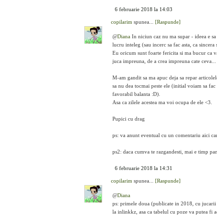
6 februarie 2018 la 14:03
copilarim
spunea...
[Raspunde]
@
Diana
In niciun caz nu ma supar - ideea e sa n
lucru inteleg (sau incerc sa fac asta, ca sincera
Eu oricum sunt foarte fericita si ma bucur ca 
juca impreuna, de a crea impreuna cate ceva...
M-am gandit sa ma apuc deja sa repar articolele 
sa nu dea tocmai peste ele (initial voiam sa fa
favorabil balanta :D).
Asa ca zilele acestea ma voi ocupa de ele <3.
Pupici cu drag
ps: va anunt eventual cu un comentariu aici can
ps2: daca cumva te razgandesti, mai e timp pan
6 februarie 2018 la 14:31
copilarim
spunea...
[Raspunde]
@
Diana
ps: primele doua (publicate in 2018, cu jucarii
la inlinkkz, asa ca tabelul cu poze va putea fi 