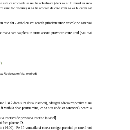
este ca articolele sa nu fie actualizate (deci sa nu fi reusit eu inca
tre care fac referire) si sa fie articole de care vreti sa va bucurati cat
un mic dar - astfel eu voi acorda prioritate unor articole pe care voi
de mana care va pleca in urma acestei provocari catre unul (sau mai
2)
: Registration/trial expired)
ume 1 si 2 daca sunt doua inscrieri), adaugati adresa respectiva si nu
a fi vizibila doar pentru mine, ca sa stiu unde va contactez) pentru a
oua inscrieri de persoana inscrise in tabel]
mi face placere :D.
rie (14:00). Pe 15 vom afla si cine a castigat premiul pe care il voi