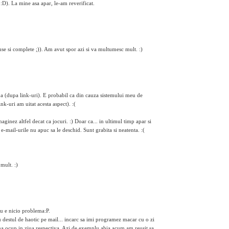
i :D). La mine asa apar, le-am reverificat.
se si complete ;)). Am avut spor azi si va multumesc mult. :)
a (dupa link-uri). E probabil ca din cauza sistemului meu de
k-uri am uitat acesta aspect). :(
ginez altfel decat ca jocuri. :) Doar ca... in ultimul timp apar si
 e-mail-urile nu apuc sa le deschid. Sunt grabita si neatenta. :(
 mult. :)
nu e nicio problema:P.
u destul de haotic pe mail... incarc sa imi programez macar cu o zi
a ma ocup in ziua respectiva. Azi de exemplu abia acum am reusit sa