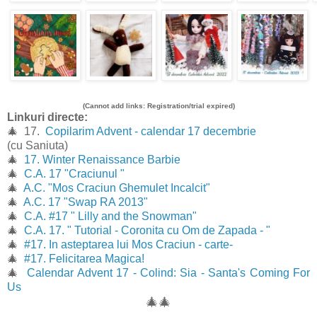
(Cannot add links: Registration/trial expired)
Linkuri directe:
🎄 17.
Copilarim Advent - calendar 17 decembrie
(cu Saniuta)
🎄
17. Winter Renaissance Barbie
🎄
C.A. 17 "Craciunul "
🎄
A.C. "Mos Craciun Ghemulet Incalcit"
🎄
A.C. 17 "Swap RA 2013"
🎄
C.A. #17 " Lilly and the Snowman"
🎄
C.A. 17. " Tutorial - Coronita cu Om de Zapada - "
🎄
#17. In asteptarea lui Mos Craciun - carte-
🎄
#17. Felicitarea Magica!
🎄
Calendar Advent 17 - Colind: Sia - Santa's Coming For
Us
🎄
🎄