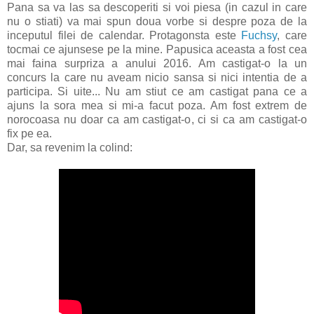
Pana sa va las sa descoperiti si voi piesa (in cazul in care
nu o stiati) va mai spun doua vorbe si despre poza de la
inceputul filei de calendar. Protagonsta este
Fuchsy
, care
tocmai ce ajunsese pe la mine. Papusica aceasta a fost cea
mai faina surpriza a anului 2016. Am castigat-o la un
concurs la care nu aveam nicio sansa si nici intentia de a
participa. Si uite... Nu am stiut ce am castigat pana ce a
ajuns la sora mea si mi-a facut poza. Am fost extrem de
norocoasa nu doar ca am castigat-o, ci si ca am castigat-o
fix pe ea.
Dar, sa revenim la colind: