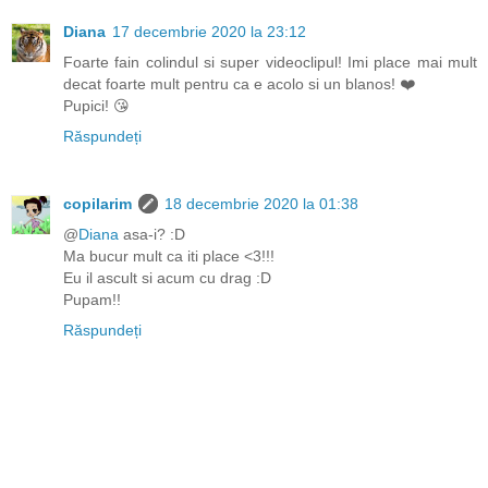
Diana
17 decembrie 2020 la 23:12
Foarte fain colindul si super videoclipul! Imi place mai mult
decat foarte mult pentru ca e acolo si un blanos! ❤️
Pupici! 😘
Răspundeți
copilarim
18 decembrie 2020 la 01:38
@
Diana
asa-i? :D
Ma bucur mult ca iti place <3!!!
Eu il ascult si acum cu drag :D
Pupam!!
Răspundeți