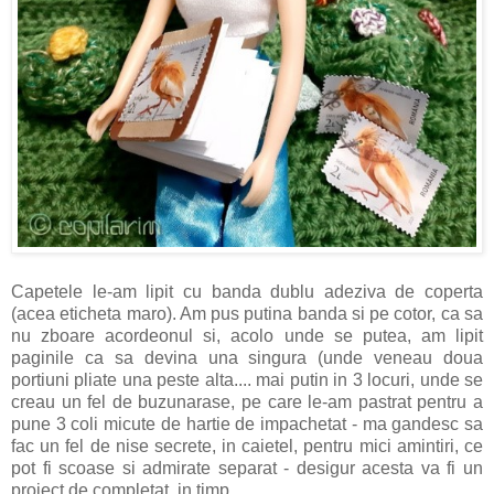
Capetele le-am lipit cu banda dublu adeziva de coperta
(acea eticheta maro). Am pus putina banda si pe cotor, ca sa
nu zboare acordeonul si, acolo unde se putea, am lipit
paginile ca sa devina una singura (unde veneau doua
portiuni pliate una peste alta.... mai putin in 3 locuri, unde se
creau un fel de buzunarase, pe care le-am pastrat pentru a
pune 3 coli micute de hartie de impachetat - ma gandesc sa
fac un fel de nise secrete, in caietel, pentru mici amintiri, ce
pot fi scoase si admirate separat - desigur acesta va fi un
proiect de completat, in timp.