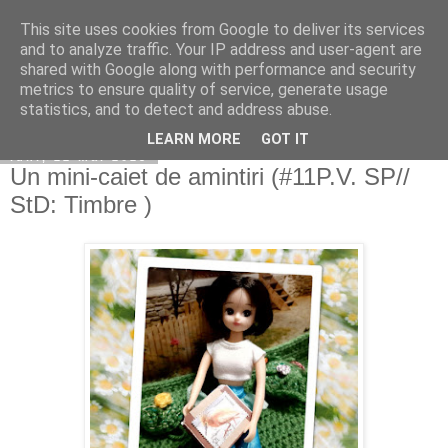
This site uses cookies from Google to deliver its services
Copilarim
and to analyze traffic. Your IP address and user-agent are
shared with Google along with performance and security
metrics to ensure quality of service, generate usage
statistics, and to detect and address abuse.
▼
LEARN MORE
GOT IT
luni, 22 mai 2023
Un mini-caiet de amintiri (#11P.V. SP//
StD: Timbre )