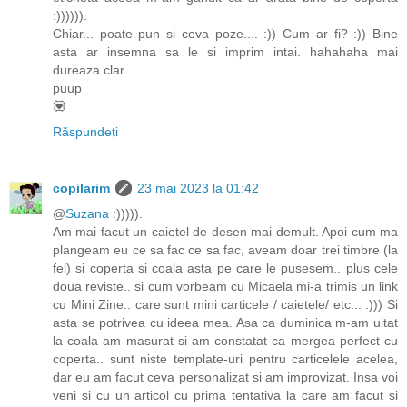
:)))))).
Chiar... poate pun si ceva poze.... :)) Cum ar fi? :)) Bine
asta ar insemna sa le si imprim intai. hahahaha mai
dureaza clar
puup
💟
Răspundeți
copilarim
23 mai 2023 la 01:42
@
Suzana
:))))).
Am mai facut un caietel de desen mai demult. Apoi cum ma
plangeam eu ce sa fac ce sa fac, aveam doar trei timbre (la
fel) si coperta si coala asta pe care le pusesem.. plus cele
doua reviste.. si cum vorbeam cu Micaela mi-a trimis un link
cu Mini Zine.. care sunt mini carticele / caietele/ etc... :))) Si
asta se potrivea cu ideea mea. Asa ca duminica m-am uitat
la coala am masurat si am constatat ca mergea perfect cu
coperta.. sunt niste template-uri pentru carticelele acelea,
dar eu am facut ceva personalizat si am improvizat. Insa voi
veni si cu un articol cu prima tentativa la care am facut si