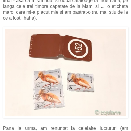
final - asa ca mi-am luat si doua cataloage la indemana, pe
langa cele trei timbre capatate de la Mami si .... o eticheta
maro, care mi-a placut mie si am pastrat-o (nu mai stiu de la
ce a fost.. haha).
Pana la urma, am renuntat la celelalte lucrururi (am