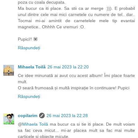
poza cu coala decupata.
Ma bucur ca iti place. Sa stii ca ar merge :))). E probabil
unul dintre cele mai mici carnetele cu numere de tel.. dar..
Tocmai mi-ai amintit de carnetelele mele tip evantai
magnetice.. Ohhhh Ce vremuri :O.
Pupici!! 💟
Răspundeți
Mihaela Toilă
26 mai 2023 la 22:20
Ce idee minunată ai avut ccu acest album! Îmi place foarte
mult.
O seară frumoasă și multă inspirație în continuare! Pupici
Răspundeți
copilarim
26 mai 2023 la 22:28
@
Mihaela Toilă
ma bucur ca si tie iti place. De mult voiam
sa fac ceva micut... mi-ar placea mult sa fac mai multe
carticele si obiecte micute.