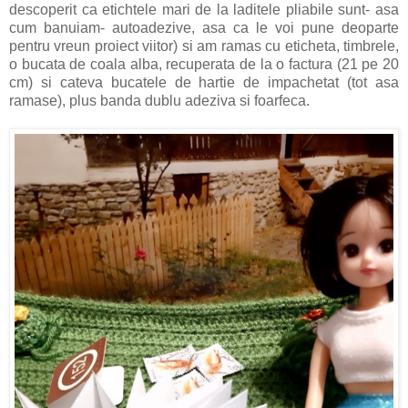
descoperit ca etichtele mari de la laditele pliabile sunt- asa
cum banuiam- autoadezive, asa ca le voi pune deoparte
pentru vreun proiect viitor) si am ramas cu eticheta, timbrele,
o bucata de coala alba, recuperata de la o factura (21 pe 20
cm) si cateva bucatele de hartie de impachetat (tot asa
ramase), plus banda dublu adeziva si foarfeca.