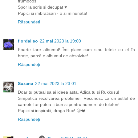
frumooos!
Spor la scris si decupat ♥
Pupici si îmbratisari - o zi minunata!
Răspundeți
fiordaliso
22 mai 2023 la 19:00
Foarte tare albumul! Îmi place cum stau fetele cu el în
brațe, parcă e albumul de absolvire!
Răspundeți
Suzana
22 mai 2023 la 23:01
Doar tu puteai sa ai ideea asta. Adica tu si Rukkusu!
Simpatica rezolvarea problemei. Recunosc ca un astfel de
carnetel ar putea fi bun si pentru numere de telefon!
Pupici si inspiratii, draga Rux! 😘❤️
Răspundeți