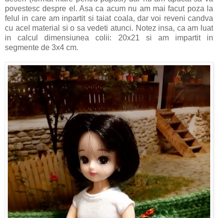
povestesc despre el. Asa ca acum nu am mai facut poza la
felul in care am inpartit si taiat coala, dar voi reveni candva
cu acel material si o sa vedeti atunci. Notez insa, ca am luat
in calcul dimensiunea colii: 20x21 si am impartit in
segmente de 3x4 cm.