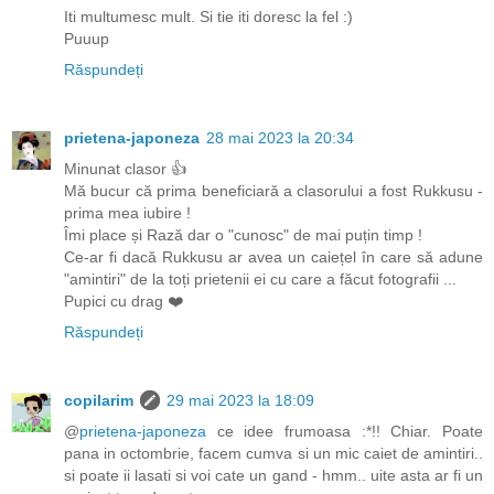
Iti multumesc mult. Si tie iti doresc la fel :)
Puuup
Răspundeți
prietena-japoneza
28 mai 2023 la 20:34
Minunat clasor 👍
Mă bucur că prima beneficiară a clasorului a fost Rukkusu -
prima mea iubire !
Îmi place și Rază dar o "cunosc" de mai puțin timp !
Ce-ar fi dacă Rukkusu ar avea un caiețel în care să adune
"amintiri" de la toți prietenii ei cu care a făcut fotografii ...
Pupici cu drag ❤️
Răspundeți
copilarim
29 mai 2023 la 18:09
@
prietena-japoneza
ce idee frumoasa :*!! Chiar. Poate
pana in octombrie, facem cumva si un mic caiet de amintiri..
si poate ii lasati si voi cate un gand - hmm.. uite asta ar fi un