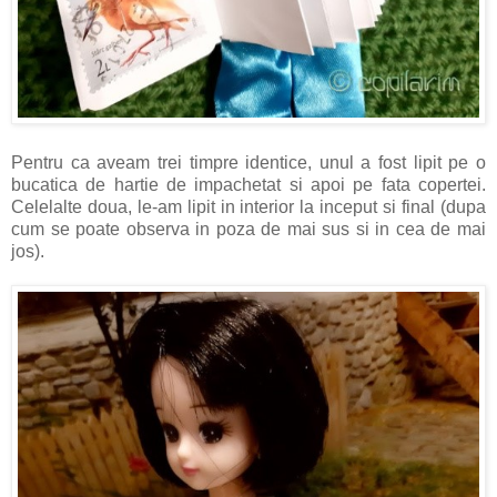
Pentru ca aveam trei timpre identice, unul a fost lipit pe o
bucatica de hartie de impachetat si apoi pe fata copertei.
Celelalte doua, le-am lipit in interior la inceput si final (dupa
cum se poate observa in poza de mai sus si in cea de mai
jos).