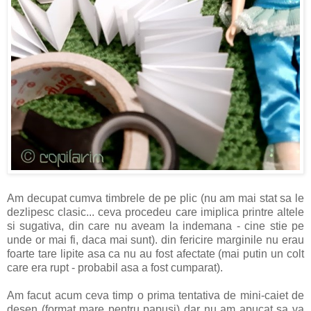
Am decupat cumva timbrele de pe plic (nu am mai stat sa le
dezlipesc clasic... ceva procedeu care imiplica printre altele
si sugativa, din care nu aveam la indemana - cine stie pe
unde or mai fi, daca mai sunt). din fericire marginile nu erau
foarte tare lipite asa ca nu au fost afectate (mai putin un colt
care era rupt - probabil asa a fost cumparat).
Am facut acum ceva timp o prima tentativa de mini-caiet de
desen (format mare pentru papusi) dar nu am apucat sa va