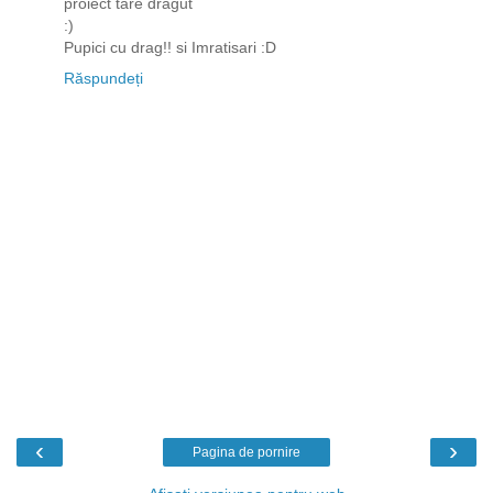
proiect tare dragut
:)
Pupici cu drag!! si Imratisari :D
Răspundeți
‹
›
Pagina de pornire