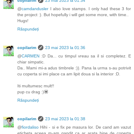
copilarim
23 mai 2023 la 01:34
@
camdandusler
I also love stamps. I only had these 3 for
the project :). But hopefully i will get some more, with time..
Hugs!
Răspundeți
copilarim
23 mai 2023 la 01:36
@
CARMEN
:D Da... cu timpul vreau sa il si completez. E
chiar simpatic.
Da.. Mami mi-a adus timbrele :)). Pana la urma s-au potrivit
cu coperta si imi place ca am lipit doua si la interior :D.
Iti multumesc mult!!
pup cu drag :)💟
Răspundeți
copilarim
23 mai 2023 la 01:38
@
fiordaliso
Hihi - si e fix pe masura lor. De cand am vazut
eticheta aceea m-am gandit ca ar arata bine de coperta