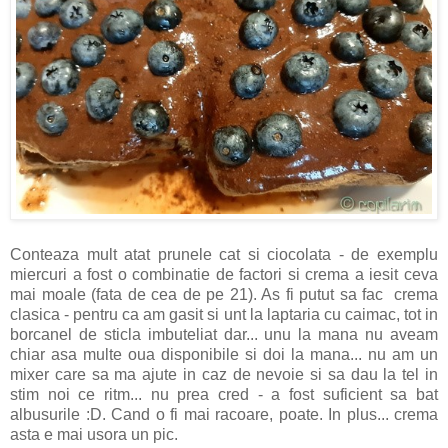
Conteaza mult atat prunele cat si ciocolata - de exemplu
miercuri a fost o combinatie de factori si crema a iesit ceva
mai moale (fata de cea de pe 21). As fi putut sa fac crema
clasica - pentru ca am gasit si unt la laptaria cu caimac, tot in
borcanel de sticla imbuteliat dar... unu la mana nu aveam
chiar asa multe oua disponibile si doi la mana... nu am un
mixer care sa ma ajute in caz de nevoie si sa dau la tel in
stim noi ce ritm... nu prea cred - a fost suficient sa bat
albusurile :D. Cand o fi mai racoare, poate. In plus... crema
asta e mai usora un pic.