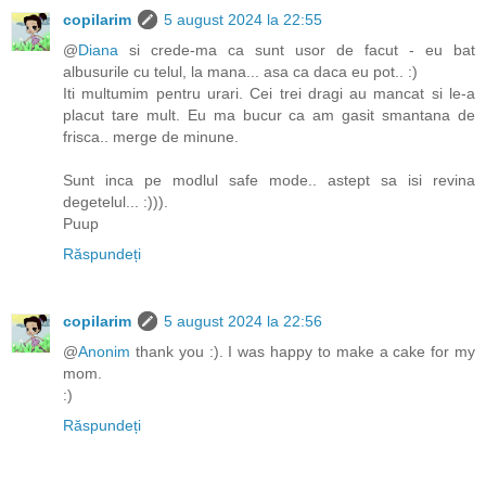
copilarim
5 august 2024 la 22:55
@
Diana
si crede-ma ca sunt usor de facut - eu bat
albusurile cu telul, la mana... asa ca daca eu pot.. :)
Iti multumim pentru urari. Cei trei dragi au mancat si le-a
placut tare mult. Eu ma bucur ca am gasit smantana de
frisca.. merge de minune.
Sunt inca pe modlul safe mode.. astept sa isi revina
degetelul... :))).
Puup
Răspundeți
copilarim
5 august 2024 la 22:56
@
Anonim
thank you :). I was happy to make a cake for my
mom.
:)
Răspundeți