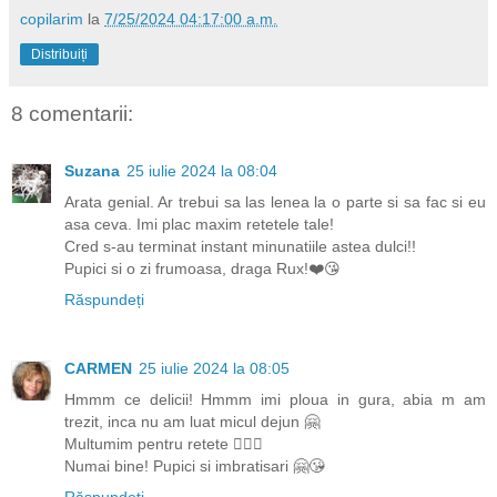
copilarim
la
7/25/2024 04:17:00 a.m.
Distribuiți
8 comentarii:
Suzana
25 iulie 2024 la 08:04
Arata genial. Ar trebui sa las lenea la o parte si sa fac si eu
asa ceva. Imi plac maxim retetele tale!
Cred s-au terminat instant minunatiile astea dulci!!
Pupici si o zi frumoasa, draga Rux!❤️😘
Răspundeți
CARMEN
25 iulie 2024 la 08:05
Hmmm ce delicii! Hmmm imi ploua in gura, abia m am
trezit, inca nu am luat micul dejun 🤗
Multumim pentru retete 👍🏻💞
Numai bine! Pupici si imbratisari 🤗😘