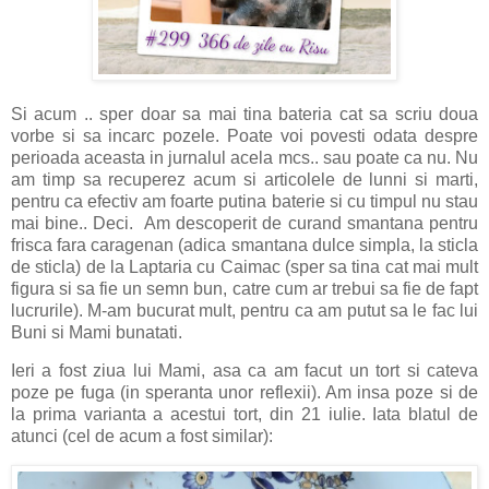
Si acum .. sper doar sa mai tina bateria cat sa scriu doua
vorbe si sa incarc pozele. Poate voi povesti odata despre
perioada aceasta in jurnalul acela mcs.. sau poate ca nu. Nu
am timp sa recuperez acum si articolele de lunni si marti,
pentru ca efectiv am foarte putina baterie si cu timpul nu stau
mai bine.. Deci. Am descoperit de curand smantana pentru
frisca fara caragenan (adica smantana dulce simpla, la sticla
de sticla) de la Laptaria cu Caimac (sper sa tina cat mai mult
figura si sa fie un semn bun, catre cum ar trebui sa fie de fapt
lucrurile). M-am bucurat mult, pentru ca am putut sa le fac lui
Buni si Mami bunatati.
Ieri a fost ziua lui Mami, asa ca am facut un tort si cateva
poze pe fuga (in speranta unor reflexii). Am insa poze si de
la prima varianta a acestui tort, din 21 iulie. Iata blatul de
atunci (cel de acum a fost similar):