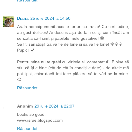
Răspundeți
Diana
25 iulie 2024 la 14:50
Arata nemaipomenit aceste torturi cu fructe! Cu certitudine,
au gust delicios! Ai descris așa de fain ce și cum încât am
senzația că-l simt și papilele mele gustative! 😃
Să fiți sănătoși! Sa va fie de bine și să vă fie bine! 🌹🌹🌹
Pupici! 💕
Pentru mine nu te grăbi cu vizitele și "comentatul". E bine să
știu că îți e bine (cât de cât în condițiile date) - de altele mă
pot lipsi, chiar dacă îmi face plăcere să te văd pe la mine.
😊
Răspundeți
Anonim
29 iulie 2024 la 22:07
Looks so good.
www.rsrue.blogspot.com
Răspundeți