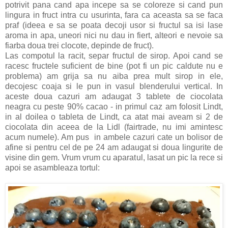
potrivit pana cand apa incepe sa se coloreze si cand pun
lingura in fruct intra cu usurinta, fara ca aceasta sa se faca
praf (ideea e sa se poata decoji usor si fructul sa isi lase
aroma in apa, uneori nici nu dau in fiert, alteori e nevoie sa
fiarba doua trei clocote, depinde de fruct).
Las compotul la racit, separ fructul de sirop. Apoi cand se
racesc fructele suficient de bine (pot fi un pic caldute nu e
problema) am grija sa nu aiba prea mult sirop in ele,
decojesc coaja si le pun in vasul blenderului vertical. In
aceste doua cazuri am adaugat 3 tablete de ciocolata
neagra cu peste 90% cacao - in primul caz am folosit Lindt,
in al doilea o tableta de Lindt, ca atat mai aveam si 2 de
ciocolata din aceea de la Lidl (fairtrade, nu imi amintesc
acum numele). Am pus in ambele cazuri cate un bolisor de
afine si pentru cel de pe 24 am adaugat si doua lingurite de
visine din gem. Vrum vrum cu aparatul, lasat un pic la rece si
apoi se asambleaza tortul: