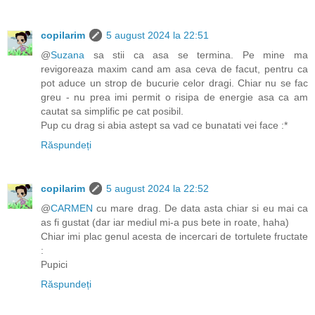
copilarim
5 august 2024 la 22:51
@
Suzana
sa stii ca asa se termina. Pe mine ma
revigoreaza maxim cand am asa ceva de facut, pentru ca
pot aduce un strop de bucurie celor dragi. Chiar nu se fac
greu - nu prea imi permit o risipa de energie asa ca am
cautat sa simplific pe cat posibil.
Pup cu drag si abia astept sa vad ce bunatati vei face :*
Răspundeți
copilarim
5 august 2024 la 22:52
@
CARMEN
cu mare drag. De data asta chiar si eu mai ca
as fi gustat (dar iar mediul mi-a pus bete in roate, haha)
Chiar imi plac genul acesta de incercari de tortulete fructate
:
Pupici
Răspundeți