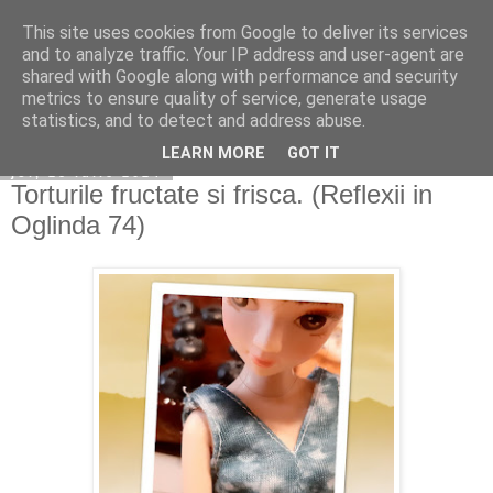
This site uses cookies from Google to deliver its services
Copilarim
and to analyze traffic. Your IP address and user-agent are
shared with Google along with performance and security
metrics to ensure quality of service, generate usage
statistics, and to detect and address abuse.
▼
LEARN MORE
GOT IT
joi, 25 iulie 2024
Torturile fructate si frisca. (Reflexii in
Oglinda 74)