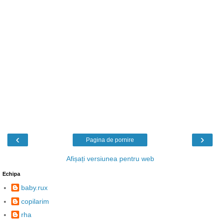
‹
›
Pagina de pornire
Afișați versiunea pentru web
Echipa
baby.rux
copilarim
rha