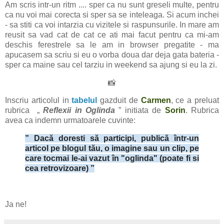
Am scris intr-un ritm .... sper ca nu sunt greseli multe, pentru
ca nu voi mai corecta si sper sa se inteleaga. Si acum inchei
- sa stiti ca voi intarzia cu vizitele si raspunsurile. In mare am
reusit sa vad cat de cat ce ati mai facut pentru ca mi-am
deschis ferestrele sa le am in browser pregatite - ma
apucasem sa scriu si eu o vorba doua dar deja gata bateria -
sper ca maine sau cel tarziu in weekend sa ajung si eu la zi.
📸
Inscriu articolul in
tabelul
gazduit de
Carmen
, ce a preluat
rubrica „
Reflexii in Oglinda
” initiata de
Sorin
. Rubrica
avea ca indemn urmatoarele cuvinte:
” Dacă doresti să participi, publică într-un
articol pe blogul tău, o imagine sau un clip, pe
care tocmai le-ai vazut în "oglinda" (poate fi si
cea retrovizoare) ”
Ja ne!