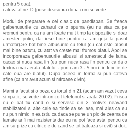
pentru 5 oua).
cateva afine :D (puse deasupra dupa cum se vede
Modul de preparare e cel clasic de pandispan. Se freaca
galbenusurile cu zaharul ca o spuma (eu nu stau ca pe
vremuri pentru ca nu am foarte mult timp la dispozitie si doar
amestec putin, dar iese bine pentru ca am grija la pasul
urmator).Se bat bine albusurile cu telul (cu cat este albsul
mai bine batutu, cu atat va creste mai frumos blatul. Apoi se
incorporeaza galbenusurile albusul si amestecul de faina,
cacao si nuca rasa fin (eu pun nuca rasa fin pentru ca da o
textura mai aerata blatului - pun cam 3 - 5 nuci, in functie de
cate oua are blatul). Dupa aceea in forma si pun cateva
afine (ca am avut acum si miroase divin).
Mami a facut si o poza cu tortul din 21 (acum am vazut ceva
simpatic, se vede intr-un colt telefonul si arata 20:02). Frisca
eu o bat fix cand o si servesc din 2 motive: neavand
stabilizatori si alte cele ea tinde sa se lase, mai ales ca eu
nu pun nimic in ea (stiu ca daca se pune un pic de zeama de
lamaie ar fi mai rezistenta dar eu nu pot face asta, pentru ca
am surprize cu citricele de cand se tot trateaza si evit) si doi..