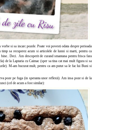
ua vorbe si sa incarc pozele. Poate voi povesti odata despre perioada
 timp sa recuperez acum si articolele de lunni si marti, pentru ca
ai bine.. Deci. Am descoperit de curand smantana pentru frisca fara
cla) de la Laptaria cu Caimac (sper sa tina cat mai mult figura si sa
rurile). M-am bucurat mult, pentru ca am putut sa le fac lui Buni si
teva poze pe fuga (in speranta unor reflexii). Am insa poze si de la
atunci (cel de acum a fost similar):