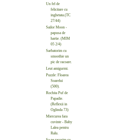
Un fel de
felicitare cu
inghetata.(TC
27/44)
Sailor Moon -
papusa de
hartie. (MIM
05 2/4)
Sarbatorim cu
smoothie un
pic de racoare.
Leut amigurmi.
Puzzle: Floarea
Soarelui
(500).
Rochita Puf de
Papadie.
(Reflexii in
Oglinda 73)
Miercurea fara
cuvinte - Baby
Lalea pentru
Ralu.
Sa ne racorim cu