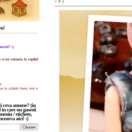
74)
im!
aresti
!! :)
a si nu renunta la copilul
a.
ste in schimb foarte urat si
i ceva anume? (in
 in care nu gasesti
meniu / etichete,
ncearca aici! :)