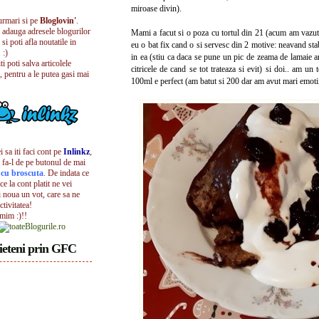
miroase divin).
urmari si pe
Bloglovin'
.
i adauga adresele blogurilor
Mami a facut si o poza cu tortul din 21 (acum am vazut c
 si poti afla noutatile in
eu o bat fix cand o si servesc din 2 motive: neavand stabi
 :)
in ea (stiu ca daca se pune un pic de zeama de lamaie ar
iti poti salva articolele
citricele de cand se tot trateaza si evit) si doi.. am un
, pentru a le putea gasi mai
100ml e perfect (am batut si 200 dar am avut mari emotii
 sa iti faci cont pe
Inlinkz
,
 fa-l de pe butonul de mai
l cu broscuta
. De indata ce
ece la cont platit ne vei
i noua un vot, care sa ne
ctivitatea!
umim :)!!
ieteni prin GFC