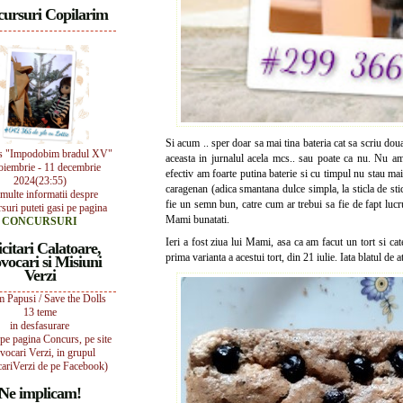
ursuri Copilarim
Si acum .. sper doar sa mai tina bateria cat sa scriu do
s "Impodobim bradul XV"
aceasta in jurnalul acela mcs.. sau poate ca nu. Nu am
oiembrie - 11 decembrie
efectiv am foarte putina baterie si cu timpul nu stau m
2024(23:55)
caragenan (adica smantana dulce simpla, la sticla de sti
multe informatii despre
fie un semn bun, catre cum ar trebui sa fie de fapt luc
suri puteti gasi pe pagina
Mami bunatati.
CONCURSURI
Ieri a fost ziua lui Mami, asa ca am facut un tort si ca
icitari Calatoare,
prima varianta a acestui tort, din 21 iulie. Iata blatul de 
vocari si Misiuni
Verzi
 Papusi / Save the Dolls
13 teme
in desfasurare
i pe pagina Concurs, pe site
vocari Verzi, in grupul
ariVerzi de pe Facebook)
Ne implicam!