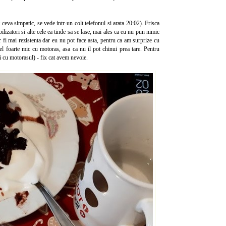
eva simpatic, se vede intr-un colt telefonul si arata 20:02). Frisca
lizatori si alte cele ea tinde sa se lase, mai ales ca eu nu pun nimic
 fi mai rezistenta dar eu nu pot face asta, pentru ca am surprize cu
 tel foarte mic cu motoras, asa ca nu il pot chinui prea tare. Pentru
 cu motorasul) - fix cat avem nevoie.