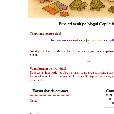
Bine ati venit pe blogul Copilar
Timp, timp pentru tine!
Indrazneste
sa visezi
,
sa te joci
,
sa creezi
,
sa copil
*
Acest proiect este dedicat celor care iubesc si pretuiesc copilari
din ei.
**
Va multumim pentru vizita!
Daca gasiti "
inspiratie
" pe blog va rugam sa nu uitati sa precizati surs
Incurajati acest lucru - nu este nimic rau sa fii inspirat de cineva, e
josnic sa furi.
Formular de contact
Caut
cazul
in 
Nume
i