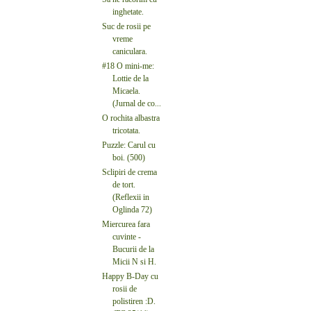
inghetate.
Suc de rosii pe
vreme
caniculara.
#18 O mini-me:
Lottie de la
Micaela.
(Jurnal de co...
O rochita albastra
tricotata.
Puzzle: Carul cu
boi. (500)
Sclipiri de crema
de tort.
(Reflexii in
Oglinda 72)
Miercurea fara
cuvinte -
Bucurii de la
Micii N si H.
Happy B-Day cu
rosii de
polistiren :D.