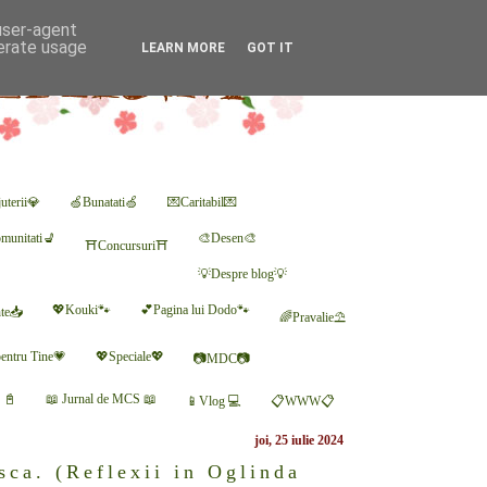
 user-agent
nerate usage
LEARN MORE
GOT IT
uterii💎
🍏Bunatati🍏
💌Caritabil💌
munitati💺
🎨Desen🎨
⛩Concursuri⛩
💡Despre blog💡
💖Kouki🐾
💕Pagina lui Dodo🐾
nte📥
🌈Pravalie⛱
entru Tine💗
💖Speciale💖
📷MDC📷
r 📓
📖 Jurnal de MCS 📖
📱Vlog 💻
📋WWW📋
joi, 25 iulie 2024
isca. (Reflexii in Oglinda