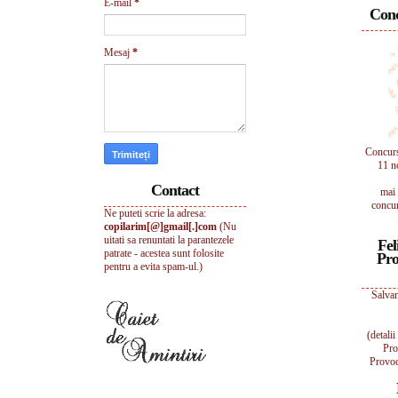
E-mail
*
Conc
Mesaj
*
Concur
11 n
Contact
mai 
concur
Ne puteti scrie la adresa:
copilarim[@]gmail[.]com
(Nu
uitati sa renuntati la parantezele
Fel
patrate - acestea sunt folosite
Pro
pentru a evita spam-ul.)
Salvam
(detali
Pro
Provoc