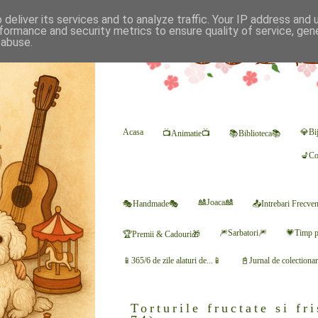
deliver its services and to analyze traffic. Your IP address and
formance and security metrics to ensure quality of service, ge
 abuse.
Acasa
💎Bij
📺Animatie📺
📚Biblioteca📚
💺Co
🎎Joaca🎎
🎭Handmade🎭
📤Intrebari Frecve
🎆Sarbatori🎆
💗Timp p
🏆Premii & Cadouri🎁
📱365/6 de zile alaturi de...📱
📓Jurnal de colectiona
Torturile fructate si fr