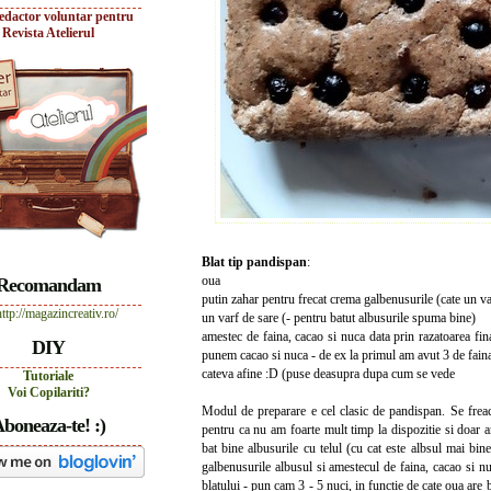
edactor voluntar pentru
Revista Atelierul
Blat tip pandispan
:
oua
Recomandam
putin zahar pentru frecat crema galbenusurile (cate un v
un varf de sare (- pentru batut albusurile spuma bine)
amestec de faina, cacao si nuca data prin razatoarea fina
DIY
punem cacao si nuca - de ex la primul am avut 3 de faina
cateva afine :D (puse deasupra dupa cum se vede
Tutoriale
Voi Copilariti?
Modul de preparare e cel clasic de pandispan. Se frea
boneaza-te! :)
pentru ca nu am foarte mult timp la dispozitie si doar 
bat bine albusurile cu telul (cu cat este albsul mai bi
galbenusurile albusul si amestecul de faina, cacao si n
blatului - pun cam 3 - 5 nuci, in functie de cate oua are