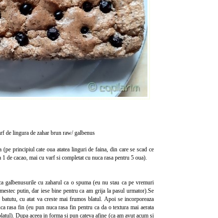
arf de lingura de zahar brun raw/ galbenus
 (pe principiul cate oua atatea linguri de faina, din care se scad ce
 1 de cacao, mai cu varf si completat cu nuca rasa pentru 5 oua).
ca galbenusurile cu zaharul ca o spuma (eu nu stau ca pe vremuri
amestec putin, dar iese bine pentru ca am grija la pasul urmator).Se
ne batutu, cu atat va creste mai frumos blatul. Apoi se incorporeaza
uca rasa fin (eu pun nuca rasa fin pentru ca da o textura mai aerata
 blatul). Dupa aceea in forma si pun cateva afine (ca am avut acum si