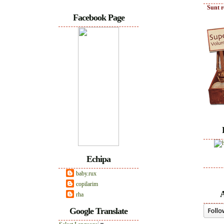
Sunt r
Facebook Page
Echipa
baby.rux
copilarim
A
rha
Google Translate