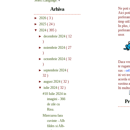
Select Language
▼
Arhiva
Ne poti 
Aici pot
preferate
►
2026
( 3 )
timp util.
►
2025
( 24 )
In plus, 
▼
2024
( 395 )
preferate
usor.
►
decembrie 2024
( 12
)
►
noiembrie 2024
( 27
)
►
octombrie 2024
( 32
Daca vrei
)
te rugam
►
septembrie 2024
(
sus -
ce
iti vei tr
32 )
acorda s
►
august 2024
( 32 )
sustina a
▼
iulie 2024
( 32 )
Iti mult
#10 Iulie 2024 in
imagini - 366
Pr
de zile cu
Risu.
Miercurea fara
cuvinte - Alb
fildes si Alb-