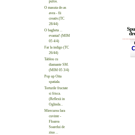
pufos.
O masuta de-as
avea - fii
creativ.(TC
28/44)
Spu
O bagheta ...
dre
evantai! (MIM
05 4/4)
Far la indigo (TC
26/44)
Tablou cu
diamante SM.
(MIM 05 3/4)
Pop up Oita
spatiala.
Torturile fructate
si frisca.
(Reflexii in
Oglinda...
Miercurea fara
cuvinte -
Floarea
Soarelui de
ziua ...