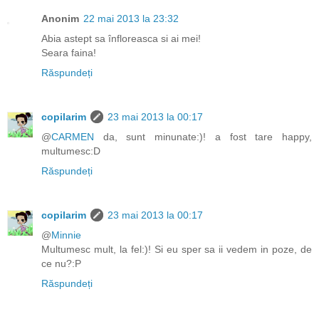
Anonim
22 mai 2013 la 23:32
Abia astept sa înfloreasca si ai mei!
Seara faina!
Răspundeți
copilarim
23 mai 2013 la 00:17
@
CARMEN
da, sunt minunate:)! a fost tare happy,
multumesc:D
Răspundeți
copilarim
23 mai 2013 la 00:17
@
Minnie
Multumesc mult, la fel:)! Si eu sper sa ii vedem in poze, de
ce nu?:P
Răspundeți