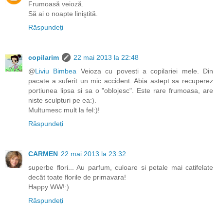
Frumoasă veioză.
Să ai o noapte liniştită.
Răspundeți
copilarim
22 mai 2013 la 22:48
@
Liviu Bimbea
Veioza cu povesti a copilariei mele. Din
pacate a suferit un mic accident. Abia astept sa recuperez
portiunea lipsa si sa o "oblojesc". Este rare frumoasa, are
niste sculpturi pe ea:).
Multumesc mult la fel:)!
Răspundeți
CARMEN
22 mai 2013 la 23:32
superbe flori... Au parfum, culoare si petale mai catifelate
decât toate florile de primavara!
Happy WW!:)
Răspundeți