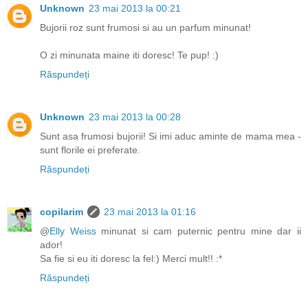
Unknown
23 mai 2013 la 00:21
Bujorii roz sunt frumosi si au un parfum minunat!
O zi minunata maine iti doresc! Te pup! :)
Răspundeți
Unknown
23 mai 2013 la 00:28
Sunt asa frumosi bujorii! Si imi aduc aminte de mama mea -
sunt florile ei preferate.
Răspundeți
copilarim
23 mai 2013 la 01:16
@
Elly Weiss
minunat si cam puternic pentru mine dar ii
ador!
Sa fie si eu iti doresc la fel:) Merci mult!! :*
Răspundeți