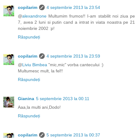
copilarim
4 septembrie 2013 la 23:54
@
alexandrone
Multumim frumos!! I-am stabilit noi ziua pe
7, avea 2 luni si putin cand a intrat in viata noastra pe 21
noiembrie 2002 :p!
Răspundeți
copilarim
4 septembrie 2013 la 23:59
@
Liviu Bimbea
"mic,mic" vorba cantecului :)
Multumesc mult, la fel!!
Răspundeți
Gianina
5 septembrie 2013 la 00:11
Aaa,la multi ani,Dodo!
Răspundeți
copilarim
5 septembrie 2013 la 00:37