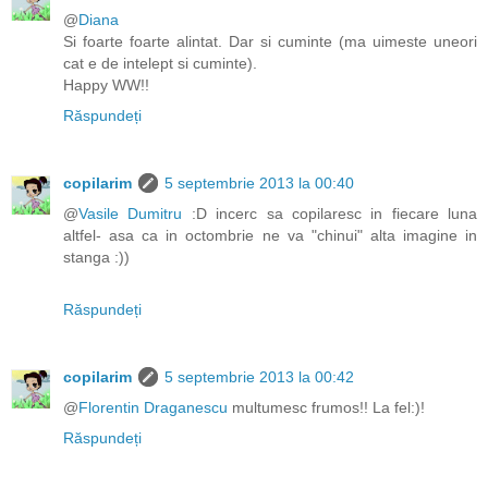
@
Diana
Si foarte foarte alintat. Dar si cuminte (ma uimeste uneori
cat e de intelept si cuminte).
Happy WW!!
Răspundeți
copilarim
5 septembrie 2013 la 00:40
@
Vasile Dumitru
:D incerc sa copilaresc in fiecare luna
altfel- asa ca in octombrie ne va "chinui" alta imagine in
stanga :))
Răspundeți
copilarim
5 septembrie 2013 la 00:42
@
Florentin Draganescu
multumesc frumos!! La fel:)!
Răspundeți