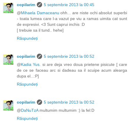
copilarim
5 septembrie 2013 la 00:45
@
Mihaela Damaceanu
ohh... are niste ochi absolut superbi
- toata lumea care l-a vazut pe viu a ramas uimita cat sunt
de expresivi. <3 Sunt caprui inchis :D
[ trebuie sa il tund.. hehe]
Răspundeți
copilarim
5 septembrie 2013 la 00:52
@
Kadia Yus.
si are deja vreo doua prietene pisicute [ care
de ce se faceau arc si dadeau sa il scuipe acum alearga
dupa el...:P]
Răspundeți
copilarim
5 septembrie 2013 la 00:52
@
DaNuTzA
multumim multumim :) la fel:D
Răspundeți