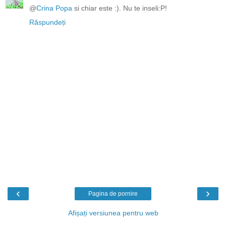
@
Crina Popa
si chiar este :). Nu te inseli:P!
Răspundeți
‹
›
Pagina de pornire
Afișați versiunea pentru web