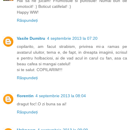
Hai sa ne jucam! Frumosule si pufosule! Numai bun de
smotocit! :) Boticut catifelat! :)
Happy WW!
Răspundeți
Vasile Dumitru
4 septembrie 2013 la 07:20
copilarito, am facut strabism, privirea mi-a ramas pe
avatarul uluitor, tema e, de fapt, in dreapta imaginii, scrisul
e pentru holbaciosi, ai de vad acul in carul cu fan, asa ca
beau cafea si mangai catelul!
si te salut: COPILARIM!!!
Răspundeți
florentin
4 septembrie 2013 la 08:04
dragut foc!.O zi buna sa ai!
Răspundeți