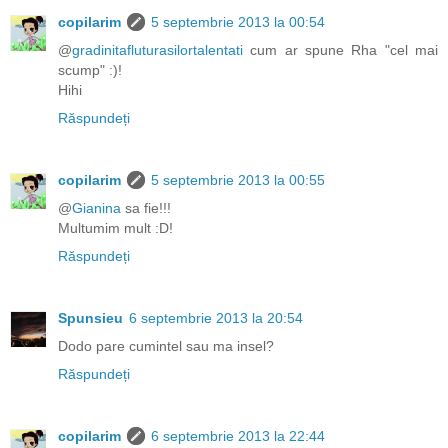
copilarim
5 septembrie 2013 la 00:54
@
gradinitafluturasilortalentati
cum ar spune Rha "cel mai
scump" :)!
Hihi
Răspundeți
copilarim
5 septembrie 2013 la 00:55
@
Gianina
sa fie!!!
Multumim mult :D!
Răspundeți
Spunsieu
6 septembrie 2013 la 20:54
Dodo pare cumintel sau ma insel?
Răspundeți
copilarim
6 septembrie 2013 la 22:44