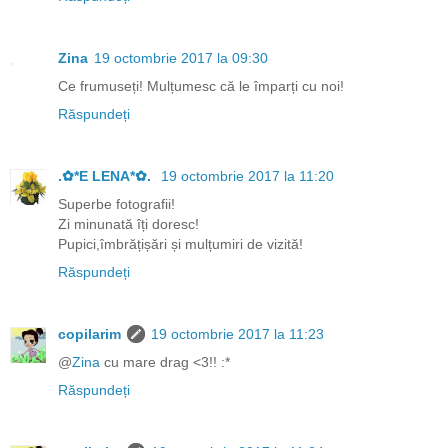
Zina
19 octombrie 2017 la 09:30
Ce frumuseți! Mulțumesc că le împarți cu noi!
Răspundeți
.✿*E LENA*✿.
19 octombrie 2017 la 11:20
Superbe fotografii!
Zi minunată îți doresc!
Pupici,îmbrățișări și mulțumiri de vizită!
Răspundeți
copilarim
19 octombrie 2017 la 11:23
@
Zina
cu mare drag <3!! :*
Răspundeți