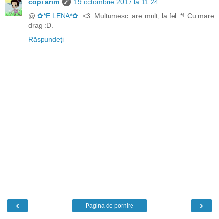
copilarim
19 octombrie 2017 la 11:24
@
.✿*E LENA*✿.
<3. Multumesc tare mult, la fel :*! Cu mare
drag :D.
Răspundeți
‹
›
Pagina de pornire