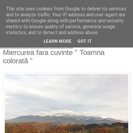
This site uses cookies from Google to deliver its services
Copilarim
and to analyze traffic. Your IP address and user-agent are
shared with Google along with performance and security
metrics to ensure quality of service, generate usage
statistics, and to detect and address abuse.
▼
LEARN MORE
GOT IT
miercuri, 18 octombrie 2017
Miercurea fara cuvinte " Toamna
colorată "