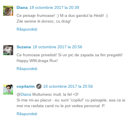
Diana
18 octombrie 2017 la 20:39
Ce peisaje frumoase! :) M-a dus gandul la Heidi! :)
Zile senine iti doresc, cu drag!
Răspundeți
Suzana
18 octombrie 2017 la 20:56
Ce frumoase privelisti! Si un pic de zapada sa fim pregatiti!
Happy WW,draga Rux!
Răspundeți
copilarim
18 octombrie 2017 la 20:56
@
Diana
Multumesc mult, la fel <3!
Si mie mi-au placut - eu sunt "copilul" cu peisajele, asa ca ai
mei ma rasfata cand nu le pot vedea personal :P.
Răspundeți