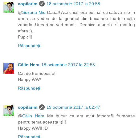
copilarim
18 octombrie 2017 la 20:58
@
Suzana Miu
Daaa!! Aici chiar era putina, cu cateva zile in
urma se vedea de la geamul din bucatarie foarte multa
zapada. Uneori se vad muntii. Deobicei atunci e si mai frig
afara ;).
Pupici!!
Răspundeți
Călin Hera
18 octombrie 2017 la 22:55
Cât de frumooos e!
Happy WW!
Răspundeți
copilarim
19 octombrie 2017 la 02:47
@
Călin Hera
Ma bucur ca am avut fotografii frumoase
pentru tema aceasta :)!!!
Happy WW!! :D
Răspundeți