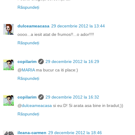
Răspundeți
dulceameacasa
29 decembrie 2012 la 13:44
oooo...a iesit atat de frumos!!...o ador!!!!
Răspundeți
copilarim
29 decembrie 2012 la 16:29
@
MARIA
ma bucur ca iti place:)
Răspundeți
copilarim
29 decembrie 2012 la 16:32
@
dulceameacasa
si eu:D! Si arata asa bine in bradut;))
Răspundeți
ileana-carmen
29 decembrie 2012 la 18:46