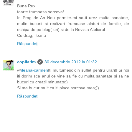
Buna Rux,
foarte frumoasa sorcova!
In Prag de An Nou permite-mi sa-ti urez multa sanatate,
multe bucurii si realizari frumoase alaturi de familie, de
echipa de pe blog(-uri) si de la Revista Atelierul.
Cu drag, Ileana
Răspundeți
copilarim
30 decembrie 2012 la 01:32
@
ileana-carmen
Iti multumesc din suflet pentru urari!! Si noi
iti dorim sca anul ce vine sa fie cu multa sanatate si sa ne
bucuri cu creatii minunate:)
Si ma bucur mult ca iti place sorcova mea;))
Răspundeți