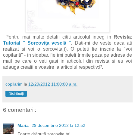
Pentru mai multe detalii cititi articolul intreg in
Revista
:
Tutorial ” Sorcoviţa veselă “
.
Dati-mi de veste daca ati
realizat si voi o sorcovita;)). O puteti fie inscrie la "voi
copilariti" - in sidebar, fie imi puteti trimite poza pe adresa de
mail pe care o veti gasi in articolul din revista si eu voi
adauga creatiile voastre la articolul respectiv:P.
copilarim
la
12/29/2012 11:00:00 a.m.
Distribuiți
6 comentarii:
Maria
29 decembrie 2012 la 12:52
Foarte drăguță sorcovița ta!